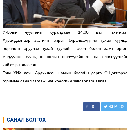
УИХ-ын чуулганы хуралдаан 14.00 цагт эхэллээ.
Хуралдаанаар Засгийн газрын бүрэлдэхүүний тухай хуульд
өөрчлөлт оруулах тухай хуулийн төсөл болон хамт өргөн
мэдүүлсэн хууль, тогтоолын төслүүдийн анхны хэлэлцүүлгийг
хийхээр товлосон.
Гэвч УИХ дахь Ардчилсан намын бүлгийн дарга О.Цогтгэрэл
горимын санал гаргаж, нэг хоногийн завсарлага авлаа.
0
ЖИРГЭХ
САНАЛ БОЛГОХ