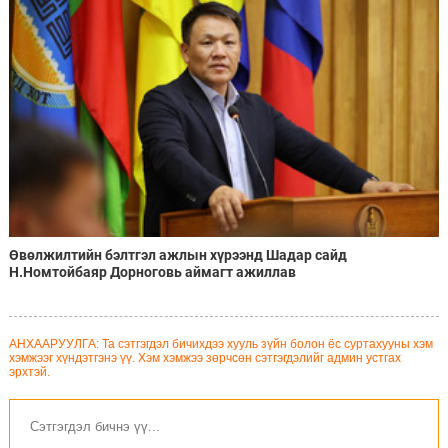
Өвөлжилтийн бэлтгэл ажлын хүрээнд Шадар сайд
Н.Номтойбаяр Дорноговь аймагт ажиллав
АНХААРУУЛГА: Та сэтгэгдэл бичихдээ хууль зүйн болон ёс суртахууны хэм
хэмжээг хүндэтгэнэ үү. Хэм хэмжээ зөрчсөн сэтгэгдэлийг админ устгах
эрхтэй.