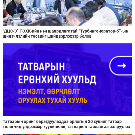
"ДЦС-3” ТӨХК-ийн нэн шаардлагатай “Турбингенератор-5”-ын
шинэчлэлийн төсвийг шийдвэрлэхээр болов
Татварын өрийг барагдуулахдаа орлогын 30 хувийг татвар
төлөгчид үлдээхээр хуульчилж, татварын тайлангаа залруулах
хугацааг хоёр жил болгон сунгажээ