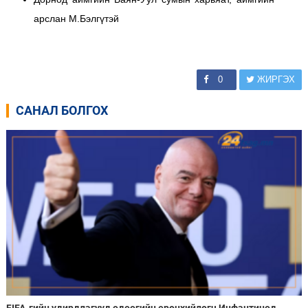
арслан М.Бэлгүтэй
0
ЖИРГЭХ
САНАЛ БОЛГОХ
FIFA-гийн удирдлагууд одоогийн ерөнхийлөгч Инфантинод