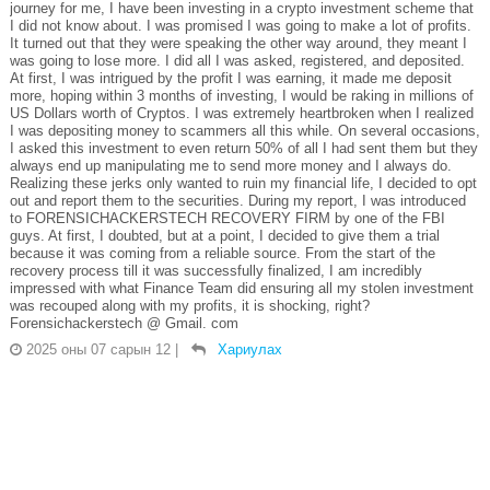
journey for me, I have been investing in a crypto investment scheme that
I did not know about. I was promised I was going to make a lot of profits.
It turned out that they were speaking the other way around, they meant I
was going to lose more. I did all I was asked, registered, and deposited.
At first, I was intrigued by the profit I was earning, it made me deposit
more, hoping within 3 months of investing, I would be raking in millions of
US Dollars worth of Cryptos. I was extremely heartbroken when I realized
I was depositing money to scammers all this while. On several occasions,
I asked this investment to even return 50% of all I had sent them but they
always end up manipulating me to send more money and I always do.
Realizing these jerks only wanted to ruin my financial life, I decided to opt
out and report them to the securities. During my report, I was introduced
to FORENSICHACKERSTECH RECOVERY FIRM by one of the FBI
guys. At first, I doubted, but at a point, I decided to give them a trial
because it was coming from a reliable source. From the start of the
recovery process till it was successfully finalized, I am incredibly
impressed with what Finance Team did ensuring all my stolen investment
was recouped along with my profits, it is shocking, right?
Forensichackerstech @ Gmail. com
2025 оны 07 сарын 12
|
Хариулах