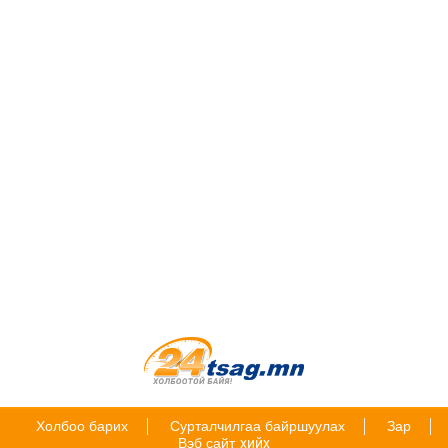
Холбоо барих
Сурталчилгаа байршуулах
Зар
Вэб сайт
хийх