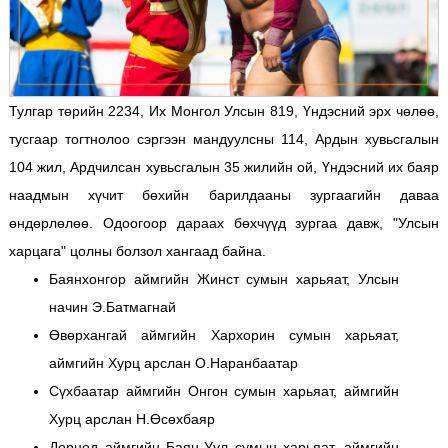
Тулгар төрийн 2234, Их Монгол Улсын 819, Үндэсний эрх чөлөө,
тусгаар тогтнолоо сэргээн мандуулсны 114, Ардын хувьсгалын
104 жил, Ардчилсан хувьсгалын 35 жилийн ой, Үндэсний их баяр
наадмын хүчит бөхийн барилдааны зургаагийн даваа
өндөрлөлөө. Одоогоор дараах бөхчүүд зургаа давж, "Улсын
харцага" цолны болзол хангаад байна.
Баянхонгор аймгийн Жинст сумын харьяат, Улсын
начин Э.Батмагнай
Өвөрхангай аймгийн Хархорин сумын харьяат,
аймгийн Хурц арслан О.Наранбаатар
Сүхбаатар аймгийн Онгон сумын харьяат, аймгийн
Хурц арслан Н.Өсөхбаяр
Дорнод аймгийн Баян-Уул сумын харьяат, аймгийн