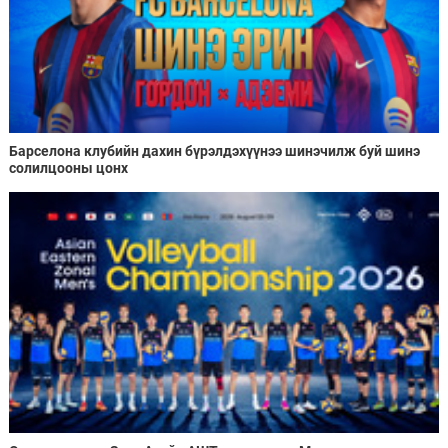
Барселона клубийн дахин бүрэлдэхүүнээ шинэчилж буй шинэ
солилцооны цонх