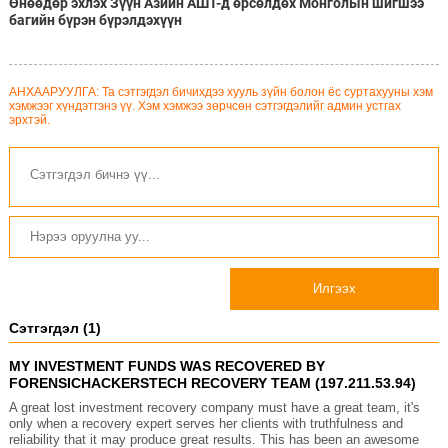
Өнөөдөр эхлэх Зүүн Азийн АШТ-д өрсөлдөх Монголын шигшээ
багийн бүрэн бүрэлдэхүүн
АНХААРУУЛГА: Та сэтгэгдэл бичихдээ хууль зүйн болон ёс суртахууны хэм
хэмжээг хүндэтгэнэ үү. Хэм хэмжээ зөрчсөн сэтгэгдэлийг админ устгах
эрхтэй.
Илгээх
Сэтгэгдэл (1)
MY INVESTMENT FUNDS WAS RECOVERED BY
FORENSICHACKERSTECH RECOVERY TEAM (197.211.53.94)
A great lost investment recovery company must have a great team, it's
only when a recovery expert serves her clients with truthfulness and
reliability that it may produce great results. This has been an awesome