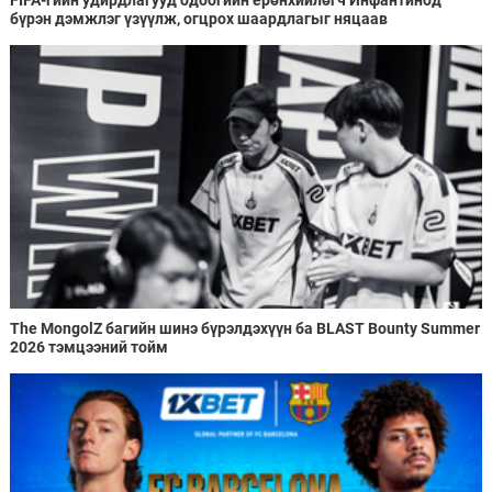
бүрэн дэмжлэг үзүүлж, огцрох шаардлагыг няцаав
The MongolZ багийн шинэ бүрэлдэхүүн ба BLAST Bounty Summer
2026 тэмцээний тойм