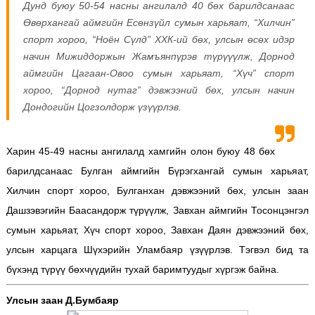
Дунд буюу 50-54 насны ангилалд 40 бөх барилдсанаас
Өвөрхангай аймгийн Есөнзүйл сумын харьяат, “Хилчин”
спорт хороо, “Ноён Сүлд” ХХК-ий бөх, улсын өсөх идэр
начин Мижиддоржын Жамъянпүрэв түрүүүлж, Дорнод
аймгийн Цагаан-Овоо сумын харьяат, “Хүч” спорт
хороо, “Дорнод нутаг” дэвжээний бөх, улсын начин
Дондогийн Цогзолдорж үзүүрлэв.
Харин 45-49 насны ангилалд хамгийн олон буюу 48 бөх
барилдсанаас Булган аймгийн Бүрэгхангай сумын харьяат,
Хилчин спорт хороо, Булганхан дэвжээний бөх, улсын заан
Дашзэвэгийн Баасандорж түрүүлж, Завхан аймгийн Тосонцэнгэл
сумын харьяат, Хүч спорт хороо, Завхан Даян дэвжээний бөх,
улсын харцага Шүхэрийн Уламбаяр үзүүрлэв. Тэгвэл бид та
бүхэнд түрүү бөхчүүдийн тухай баримтуудыг хүргэж байна.
Улсын заан Д.Бумбаяр