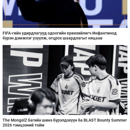
FIFA-гийн удирдлагууд одоогийн ерөнхийлөгч Инфантинод
бүрэн дэмжлэг үзүүлж, огцрох шаардлагыг няцаав
The MongolZ багийн шинэ бүрэлдэхүүн ба BLAST Bounty Summer
2026 тэмцээний тойм