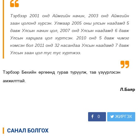
Тэрбээр 2001 онд Аймгийн начин, 2003 онд Аймгийн
заан цолонд хүрсэн. Улмаар 2005 оны улсын наадамд 5
давж Улсын начин цол, 2007 онд Улсын наадамд 6 давж
Улсын харцага цол хүртсэн. 2010 онд 5 давж чимэг
нэмсэн бол 2011 онд 32 насандаа Улсын наадамд 7 давж
Улсын заан цол тус тус хүртжээ.
Тэрбээр Бөхийн өргөөнд гурав түрүүлж, тав үзүүрлэсэн
амжилттай.
Л.Баяр
0
ЖИРГЭХ
САНАЛ БОЛГОХ