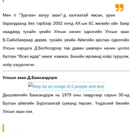
Мөн л "Зургаан залуу заан"-д халгаатай явсан, уран
барилдаанд бөх тэрбээр 2002 онпд АХ-ын 81 жилийн ойн баяр
наадамд тухайн үеийн Улсын начин одоогийн Улсын заан
Б.Сайнбаяраар дөрөв, тухайн үеийн Аймгийн арслан одоогийн
Улсын харцага Д.Батболдоор тав даван шөвгөрч начин цолоо
батлан "Өсөх идэр" чимэг нэмжээ. Бөхийн өргөөнд хоёр түрүүлж,
хоёр үзүүрлэсэн.
Улсын заан Д.Баасандорж
Дашзэвэгийн Баасандорж нь 1979 оны тавдугаар сарын 30-нд
Булган аймгийн Бүрэгхангай суманд төрсөн. Үндэсний бөхийн
Улсын заан юм.