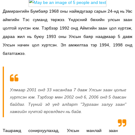
Дамирангийн Бумбаяр 1968 оны наймдугаар сарын 24-нд нь Увс
аймгийн Тэс суманд төржээ. Үндэсний бөхийн улсын заан
цолтой хүчтэн юм. Тэрбээр 1992 онд Аймгийн заан цол хүртэж,
дараа жил нь буюу 1993 оны Улсын баяр наадмаар 5 давж
Улсын начин цол хүртсэн. Эл амжилтаа тэр 1994, 1998 онд
бататгажээ.
Улмаар 2001 онд 33 насандаа 7 давж Улсын заан цолыг
хүртсэн юм. Тэрбээр мөн 2002 онд 6, 2006 онд 5 давсан
байдаг. Түүний эд үед алдарт "Зургаан залуу заан"
хамгийн хүчтэй өрсөлдөгч нь байв.
Ташрамд сонирхуулахад, Улсын манлай заан