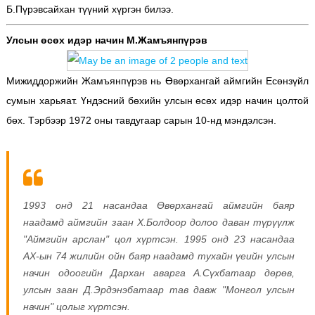
Б.Пүрэвсайхан түүний хүргэн билээ.
Улсын өсөх идэр начин М.Жамъянпүрэв
Мижиддоржийн Жамъянпүрэв нь Өвөрхангай аймгийн Есөнзүйл
сумын харьяат. Үндэсний бөхийн улсын өсөх идэр начин цолтой
бөх. Тэрбээр 1972 оны тавдугаар сарын 10-нд мэндэлсэн.
1993 онд 21 насандаа Өвөрхангай аймгийн баяр
наадамд аймгийн заан Х.Болдоор долоо даван түрүүлж
"Аймгийн арслан" цол хүртсэн. 1995 онд 23 насандаа
АХ-ын 74 жилийн ойн баяр наадамд тухайн үеийн улсын
начин одоогийн Дархан аварга А.Сүхбатаар дөрөв,
улсын заан Д.Эрдэнэбатаар тав давж "Монгол улсын
начин" цолыг хүртсэн.