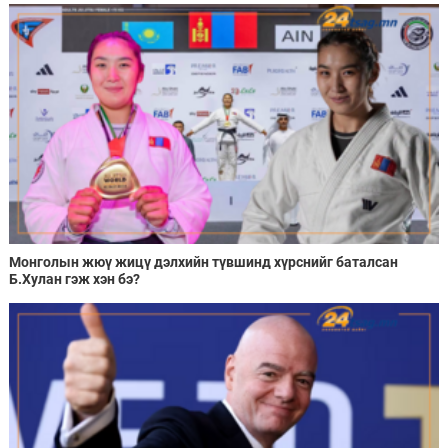
Монголын жюү жицү дэлхийн түвшинд хүрснийг баталсан
Б.Хулан гэж хэн бэ?