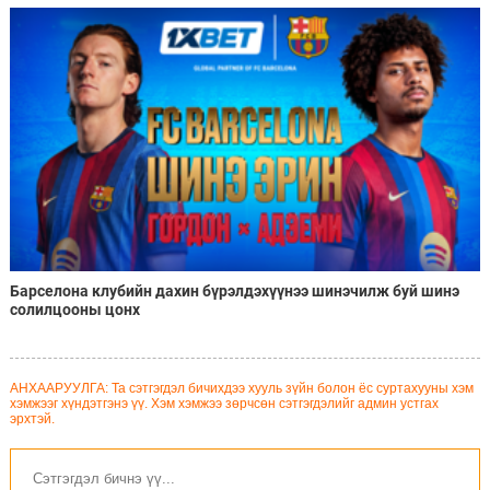
Барселона клубийн дахин бүрэлдэхүүнээ шинэчилж буй шинэ
солилцооны цонх
АНХААРУУЛГА: Та сэтгэгдэл бичихдээ хууль зүйн болон ёс суртахууны хэм
хэмжээг хүндэтгэнэ үү. Хэм хэмжээ зөрчсөн сэтгэгдэлийг админ устгах
эрхтэй.