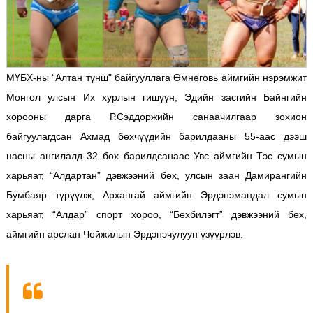
МҮБХ-ны “Алтан түнш" байгууллага Өмнөговь аймгийн нэрэмжит
Монгол улсын Их хурлын гишүүн, Эдийн засгийн Байнгийн
хорооны дарга Р.Сэддоржийн санаачилгаар зохион
байгуулагдсан Ахмад бөхчүүдийн барилдааны 55-аас дээш
насны ангилалд 32 бөх барилдсанаас Увс аймгийн Тэс сумын
харьяат, “Алдартан” дэвжээний бөх, улсын заан Дамирангийн
Бумбаяр түрүүлж, Архангай аймгийн Эрдэнэмандал сумын
харьяат, “Алдар” спорт хороо, “Бөхбилэгт” дэвжээний бөх,
аймгийн арслан Чойжилын Эрдэнэчулуун үзүүрлэв.