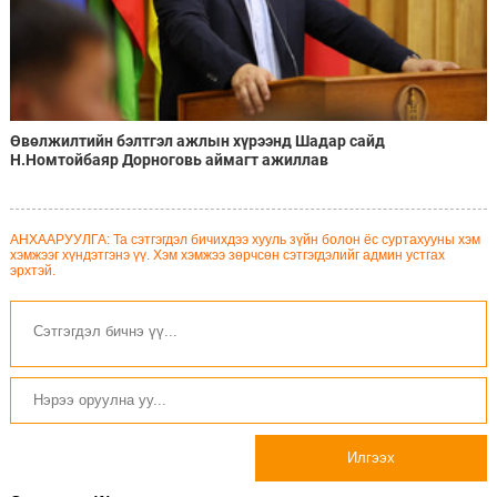
Өвөлжилтийн бэлтгэл ажлын хүрээнд Шадар сайд
Н.Номтойбаяр Дорноговь аймагт ажиллав
АНХААРУУЛГА: Та сэтгэгдэл бичихдээ хууль зүйн болон ёс суртахууны хэм
хэмжээг хүндэтгэнэ үү. Хэм хэмжээ зөрчсөн сэтгэгдэлийг админ устгах
эрхтэй.
Илгээх