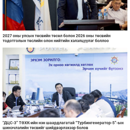
2027 оны улсын төсвийн төсөл болон 2026 оны төсвийн
тодотголын төслийн олон нийтийн хэлэлцүүлэг боллоо
"ДЦС-3” ТӨХК-ийн нэн шаардлагатай “Турбингенератор-5”-ын
шинэчлэлийн төсвийг шийдвэрлэхээр болов