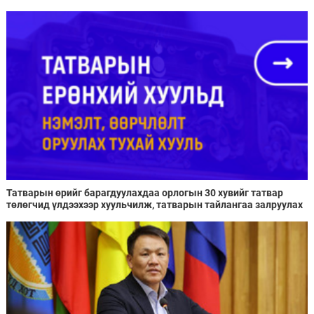
Татварын өрийг барагдуулахдаа орлогын 30 хувийг татвар
төлөгчид үлдээхээр хуульчилж, татварын тайлангаа залруулах
хугацааг хоёр жил болгон сунгажээ