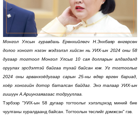
Монгол Улсын гуравдахь Ерөнхийлөгч Н.Энхбаяр өнгөрсөн
долоо хоногт нэгэн мэдээлэл хийсэн нь УИХ-ын 2024 оны 58
дугаар тогтоол Монгол Улсыг 10 сая долларын алдагдалд
оруулах эрсдэлтэй байгаа тухай байсан юм. Уг тогтоолыг
2024 оны арванхоёдугаар сарын 25-ны өдөр өргөн бариад,
хоёр хоногийн дотор баталсан байдаг. Энэ талаар УИХ-ын
гишүүн А.Ариунзаяагаас тодрууллаа.
Тэрбээр "УИХ-ын 58 дугаар тогтоолыг хэлэлцэхэд миний бие
чуулганы хуралдаанд байсан. Тогтоолын төслийг дэмжсэн" гэв.