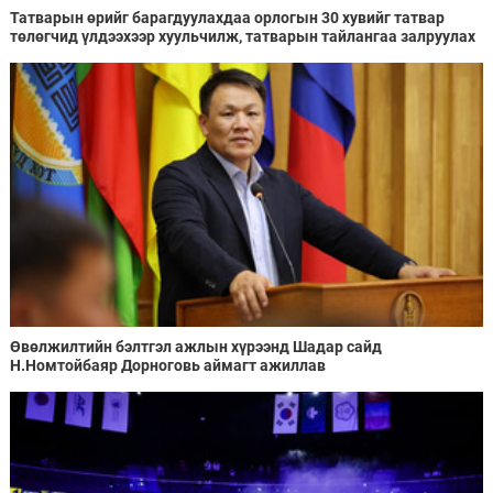
Татварын өрийг барагдуулахдаа орлогын 30 хувийг татвар
төлөгчид үлдээхээр хуульчилж, татварын тайлангаа залруулах
хугацааг хоёр жил болгон сунгажээ
Өвөлжилтийн бэлтгэл ажлын хүрээнд Шадар сайд
Н.Номтойбаяр Дорноговь аймагт ажиллав