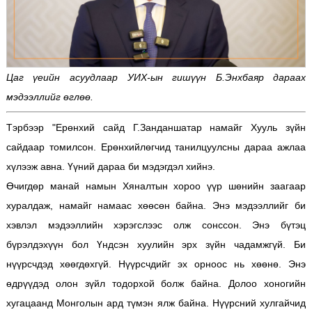
Цаг үеийн асуудлаар УИХ-ын гишүүн Б.Энхбаяр дараах
мэдээллийг өглөө.
Тэрбээр "Ерөнхий сайд Г.Занданшатар намайг Хууль зүйн
сайдаар томилсон. Ерөнхийлөгчид танилцуулсны дараа ажлаа
хүлээж авна. Үүний дараа би мэдэгдэл хийнэ.
Өчигдөр манай намын Хяналтын хороо үүр шөнийн заагаар
хуралдаж, намайг намаас хөөсөн байна. Энэ мэдээллийг би
хэвлэл мэдээллийн хэрэгслээс олж сонссон. Энэ бүтэц
бүрэлдэхүүн бол Үндсэн хуулийн эрх зүйн чадамжгүй. Би
нүүрсчдэд хөөгдөхгүй. Нүүрсчдийг эх орноос нь хөөнө. Энэ
өдрүүдэд олон зүйл тодорхой болж байна. Долоо хоногийн
хугацаанд Монголын ард түмэн ялж байна. Нүүрсний хулгайчид