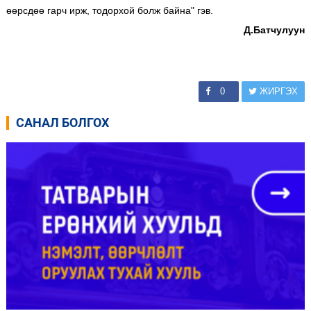
өөрсдөө гарч ирж, тодорхой болж байна" гэв.
Д.Батчулуун
0
ЖИРГЭХ
САНАЛ БОЛГОХ