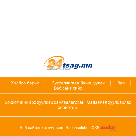
Холбоо барих
Сурталчилгаа байршуулах
Зар
Вэб сайт
хийх
Зохиогчийн эрх хуулиар хамгаалагдсан. Мэдээлэл хуулбарлах
хориотой.
Вэб сайтыг хөгжүүлсэн: Sodonsolution ХХК