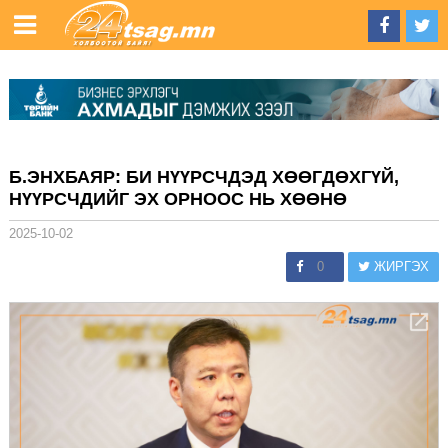
Б.ЭНХБАЯР: БИ НҮҮРСЧДЭД ХӨӨГДӨХГҮЙ,
НҮҮРСЧДИЙГ ЭХ ОРНООС НЬ ХӨӨНӨ
2025-10-02
0
ЖИРГЭХ