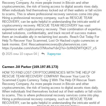
Recovery Company. As more people invest in Bitcoin and other
cryptocurrencies, the risk of losing access to digital assets rises daily.
When individuals find themselves locked out of their wallets or fall victim
to scams, This is where professional recovery services come into play.
Hiring a professional recovery company, such as RESCUE TEAM
RECOVERY, can be quite helpful in understanding the intricate world of
cryptocurrency recovery. RESCUE TEAM RECOVERY has vast
experience with cryptocurrency recovery. Their combination of expertise,
tailored solutions, confidentiality, and track record of success makes
them an invaluable ally in reclaiming lost assets. Reach Out Today For
Help To Recover Your Scammed, Lost Or Hacked crypto currencies or
bank monies. Eml: Rescueteamrecovery@cyberservices.com
https://youtube.com/shorts/37MoxhwYdxQ?si=3zRhDZWTIQK27_cS
2025 оны 10 сарын 04
|
Хариулах
Carmen Jill Parker (169.197.85.173)
HOW TO FIND LOST CRYPTOCURRENCIES WITH THE HELP OF
RESCUE TEAM RECOVERY COMPANY Recover Your Lost Or
Scammed Crypto Currency Today || With The Help Of Rescue Team
Recovery Company. As more people invest in Bitcoin and other
cryptocurrencies, the risk of losing access to digital assets rises daily.
When individuals find themselves locked out of their wallets or fall victim
to scams, This is where professional recovery services come into play.
Hiring a professional recovery company, such as RESCUE TEAM
RECOVERY, can be quite helpful in understanding the intricate world of