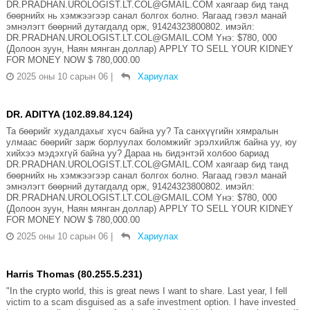
DR.PRADHAN.UROLOGIST.LT.COL@GMAIL.COM хаягаар бид танд
бөөрнийх нь хэмжээгээр санал болгох болно. Яагаад гэвэл манай
эмнэлэгт бөөрний дутагдалд орж, 91424323800802. имэйл:
DR.PRADHAN.UROLOGIST.LT.COL@GMAIL.COM Yнэ: $780, 000
(Долоон зуун, Наян мянган доллар) APPLY TO SELL YOUR KIDNEY
FOR MONEY NOW $ 780,000.00
2025 оны 10 сарын 06
|
Хариулах
DR. ADITYA (102.89.84.124)
Та бөөрийг худалдахыг хүсч байна уу? Та санхүүгийн хямралын
улмаас бөөрийг зарж борлуулах боломжийг эрэлхийлж байна уу, юу
хийхээ мэдэхгүй байна уу? Дараа нь бидэнтэй холбоо бариад
DR.PRADHAN.UROLOGIST.LT.COL@GMAIL.COM хаягаар бид танд
бөөрнийх нь хэмжээгээр санал болгох болно. Яагаад гэвэл манай
эмнэлэгт бөөрний дутагдалд орж, 91424323800802. имэйл:
DR.PRADHAN.UROLOGIST.LT.COL@GMAIL.COM Yнэ: $780, 000
(Долоон зуун, Наян мянган доллар) APPLY TO SELL YOUR KIDNEY
FOR MONEY NOW $ 780,000.00
2025 оны 10 сарын 06
|
Хариулах
Harris Thomas (80.255.5.231)
"In the crypto world, this is great news I want to share. Last year, I fell
victim to a scam disguised as a safe investment option. I have invested