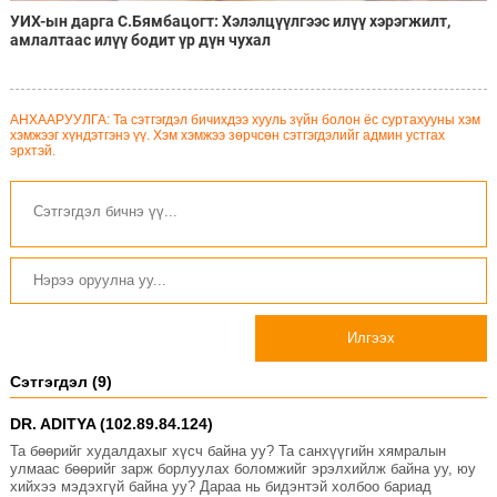
УИХ-ын дарга С.Бямбацогт: Хэлэлцүүлгээс илүү хэрэгжилт,
амлалтаас илүү бодит үр дүн чухал
АНХААРУУЛГА: Та сэтгэгдэл бичихдээ хууль зүйн болон ёс суртахууны хэм
хэмжээг хүндэтгэнэ үү. Хэм хэмжээ зөрчсөн сэтгэгдэлийг админ устгах
эрхтэй.
Илгээх
Сэтгэгдэл (9)
DR. ADITYA (102.89.84.124)
Та бөөрийг худалдахыг хүсч байна уу? Та санхүүгийн хямралын
улмаас бөөрийг зарж борлуулах боломжийг эрэлхийлж байна уу, юу
хийхээ мэдэхгүй байна уу? Дараа нь бидэнтэй холбоо бариад