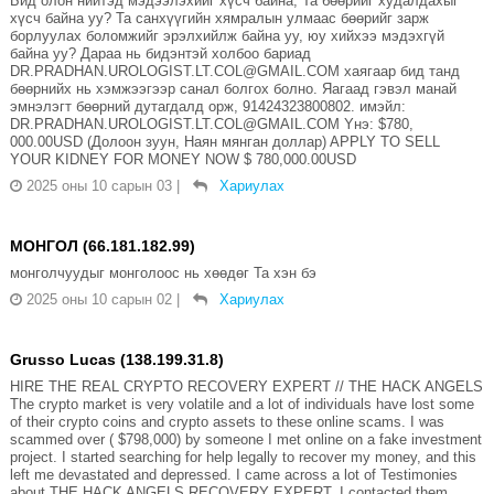
Бид олон нийтэд мэдээлэхийг хүсч байна; Та бөөрийг худалдахыг
хүсч байна уу? Та санхүүгийн хямралын улмаас бөөрийг зарж
борлуулах боломжийг эрэлхийлж байна уу, юу хийхээ мэдэхгүй
байна уу? Дараа нь бидэнтэй холбоо бариад
DR.PRADHAN.UROLOGIST.LT.COL@GMAIL.COM хаягаар бид танд
бөөрнийх нь хэмжээгээр санал болгох болно. Яагаад гэвэл манай
эмнэлэгт бөөрний дутагдалд орж, 91424323800802. имэйл:
DR.PRADHAN.UROLOGIST.LT.COL@GMAIL.COM Yнэ: $780,
000.00USD (Долоон зуун, Наян мянган доллар) APPLY TO SELL
YOUR KIDNEY FOR MONEY NOW $ 780,000.00USD
2025 оны 10 сарын 03
|
Хариулах
МОНГОЛ (66.181.182.99)
монголчуудыг монголоос нь хөөдөг Та хэн бэ
2025 оны 10 сарын 02
|
Хариулах
Grusso Lucas (138.199.31.8)
HIRE THE REAL CRYPTO RECOVERY EXPERT // THE HACK ANGELS
The crypto market is very volatile and a lot of individuals have lost some
of their crypto coins and crypto assets to these online scams. I was
scammed over ( $798,000) by someone I met online on a fake investment
project. I started searching for help legally to recover my money, and this
left me devastated and depressed. I came across a lot of Testimonies
about THE HACK ANGELS RECOVERY EXPERT. I contacted them