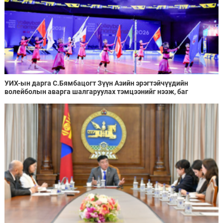
УИХ-ын дарга С.Бямбацогт Зүүн Азийн эрэгтэйчүүдийн
волейболын аварга шалгаруулах тэмцээнийг нээж, баг
тамирчдад амжилт хүслээ