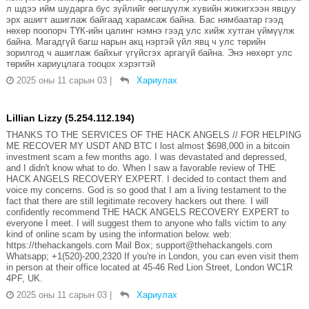
л шдээ ийм шударга бус зүйлийг өөгшүүлж хувийн жижигхээн явцуу
эрх ашигт ашиглаж байгаад харамсаж байна. Бас нямбаатар гээд
нөхөр поопорч ТҮК-ийн цалинг нэмнэ гээд улс хийж хутган үймүүлж
байна. Магадгүй багш нарын акц нэртэй үйл явц ч улс төрийн
зорилгод ч ашиглаж байхыг үгүйсгэх аргагүй байна. Энэ нөхөрт улс
төрийн хариуцлага тооцох хэрэгтэй
2025 оны 11 сарын 03
|
Хариулах
Lillian Lizzy (5.254.112.194)
THANKS TO THE SERVICES OF THE HACK ANGELS // FOR HELPING
ME RECOVER MY USDT AND BTC I lost almost $698,000 in a bitcoin
investment scam a few months ago. I was devastated and depressed,
and I didn't know what to do. When I saw a favorable review of THE
HACK ANGELS RECOVERY EXPERT. I decided to contact them and
voice my concerns. God is so good that I am a living testament to the
fact that there are still legitimate recovery hackers out there. I will
confidently recommend THE HACK ANGELS RECOVERY EXPERT to
everyone I meet. I will suggest them to anyone who falls victim to any
kind of online scam by using the information below. web:
https://thehackangels.com Mail Box; support@thehackangels.com
Whatsapp; +1(520)-200,2320 If you're in London, you can even visit them
in person at their office located at 45-46 Red Lion Street, London WC1R
4PF, UK.
2025 оны 11 сарын 03
|
Хариулах