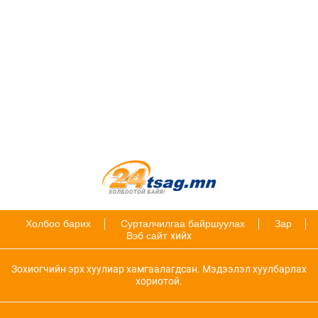
Холбоо барих
Сурталчилгаа байршуулах
Зар
Вэб сайт
хийх
Зохиогчийн эрх хуулиар хамгаалагдсан. Мэдээлэл хуулбарлах
хориотой.