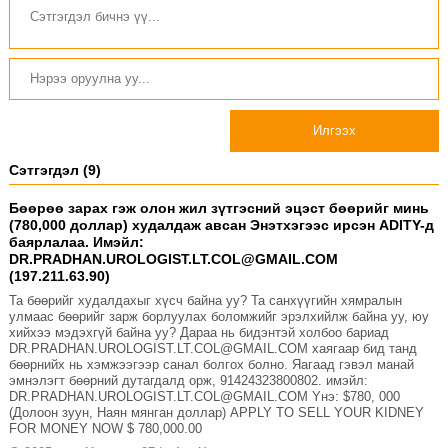
Илгээх
Сэтгэгдэл (9)
Бөөрөө зарах гэж олон жил зүтгэсний эцэст бөөрийг минь
(780,000 доллар) худалдаж авсан Энэтхэгээс ирсэн ADITY-д
баярлалаа. Имэйл:
DR.PRADHAN.UROLOGIST.LT.COL@GMAIL.COM
(197.211.63.90)
Та бөөрийг худалдахыг хүсч байна уу? Та санхүүгийн хямралын
улмаас бөөрийг зарж борлуулах боломжийг эрэлхийлж байна уу, юу
хийхээ мэдэхгүй байна уу? Дараа нь бидэнтэй холбоо бариад
DR.PRADHAN.UROLOGIST.LT.COL@GMAIL.COM хаягаар бид танд
бөөрнийх нь хэмжээгээр санал болгох болно. Яагаад гэвэл манай
эмнэлэгт бөөрний дутагдалд орж, 91424323800802. имэйл:
DR.PRADHAN.UROLOGIST.LT.COL@GMAIL.COM Yнэ: $780, 000
(Долоон зуун, Наян мянган доллар) APPLY TO SELL YOUR KIDNEY
FOR MONEY NOW $ 780,000.00