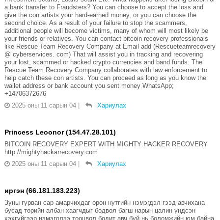
a bank transfer to Fraudsters? You can choose to accept the loss and
give the con artists your hard-earned money, or you can choose the
second choice. As a result of your failure to stop the scammers,
additional people will become victims, many of whom will most likely be
your friends or relatives. You can contact bitcoin recovery professionals
like Rescue Team Recovery Company at Email add (Rescueteamrecovery
@ cyberservices. com) That will assist you in tracking and recovering
your lost, scammed or hacked crypto currencies and band funds. The
Rescue Team Recovery Company collaborates with law enforcement to
help catch these con artists. You can proceed as long as you know the
wallet address or bank account you sent money WhatsApp;
+14706372676
2025 оны 11 сарын 04
|
Хариулах
Princess Leoonor (154.47.28.101)
BITCOIN RECOVERY EXPERT WITH MIGHTY HACKER RECOVERY
http://mightyhackarrecovery.com
2025 оны 11 сарын 04
|
Хариулах
иргэн (66.181.183.223)
Зуны гурван сар амарчихдаг орон нутгийн нэмэгдэл гээд авчихана
бусад төрийн албан хаагчдыг бодвол багш нарын цалин үндсэн
хэхгүйгээр нэмэгдлээ тооцвол бодит авч буй нь боломжийн юм байна