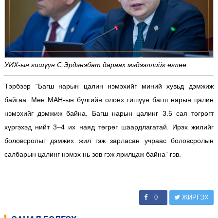
УИХ-ын гишүүн С.Эрдэнэбат дараах мэдээллийг өглөө.
Тэрбээр “Багш нарын цалин нэмэхийг миний хувьд дэмжиж
байгаа. Мөн МАН-ын бүлгийн олонх гишүүн багш нарын цалин
нэмэхийг дэмжиж байна. Багш нарын цалинг 3.5 сая төгрөгт
хүргэхэд нийт 3–4 их наяд төгрөг шаардлагатай. Ирэх жилийг
боловсролыг дэмжих жил гэж зарласан учраас боловсролын
салбарын цалинг нэмэх нь зөв гэж ярилцаж байна” гэв.
0
ЖИРГЭХ