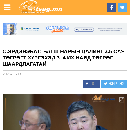
С.ЭРДЭНЭБАТ: БАГШ НАРЫН ЦАЛИНГ 3.5 САЯ
ТӨГРӨГТ ХҮРГЭХЭД 3–4 ИХ НАЯД ТӨГРӨГ
ШААРДЛАГАТАЙ
2025-11-03
0
ЖИРГЭХ