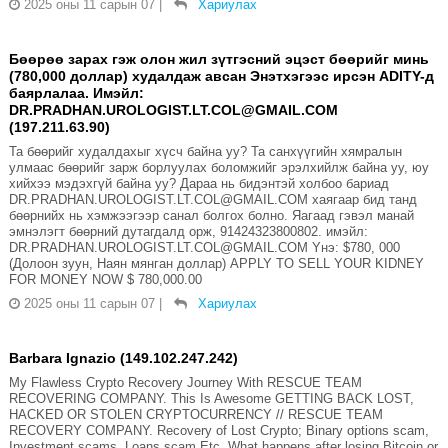
2025 оны 11 сарын 07
|
Хариулах
Бөөрөө зарах гэж олон жил зүтгэсний эцэст бөөрийг минь
(780,000 доллар) худалдаж авсан Энэтхэгээс ирсэн ADITY-д
баярлалаа. Имэйл:
DR.PRADHAN.UROLOGIST.LT.COL@GMAIL.COM
(197.211.63.90)
Та бөөрийг худалдахыг хүсч байна уу? Та санхүүгийн хямралын
улмаас бөөрийг зарж борлуулах боломжийг эрэлхийлж байна уу, юу
хийхээ мэдэхгүй байна уу? Дараа нь бидэнтэй холбоо бариад
DR.PRADHAN.UROLOGIST.LT.COL@GMAIL.COM хаягаар бид танд
бөөрнийх нь хэмжээгээр санал болгох болно. Яагаад гэвэл манай
эмнэлэгт бөөрний дутагдалд орж, 91424323800802. имэйл:
DR.PRADHAN.UROLOGIST.LT.COL@GMAIL.COM Yнэ: $780, 000
(Долоон зуун, Наян мянган доллар) APPLY TO SELL YOUR KIDNEY
FOR MONEY NOW $ 780,000.00
2025 оны 11 сарын 07
|
Хариулах
Barbara Ignazio (149.102.247.242)
My Flawless Crypto Recovery Journey With RESCUE TEAM
RECOVERING COMPANY. This Is Awesome GETTING BACK LOST,
HACKED OR STOLEN CRYPTOCURRENCY // RESCUE TEAM
RECOVERY COMPANY. Recovery of Lost Crypto; Binary options scam,
Investment scams, Loans scam Etc. What happens after losing Bitcoin or