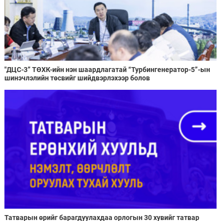
"ДЦС-3” ТӨХК-ийн нэн шаардлагатай “Турбингенератор-5”-ын
шинэчлэлийн төсвийг шийдвэрлэхээр болов
Татварын өрийг барагдуулахдаа орлогын 30 хувийг татвар