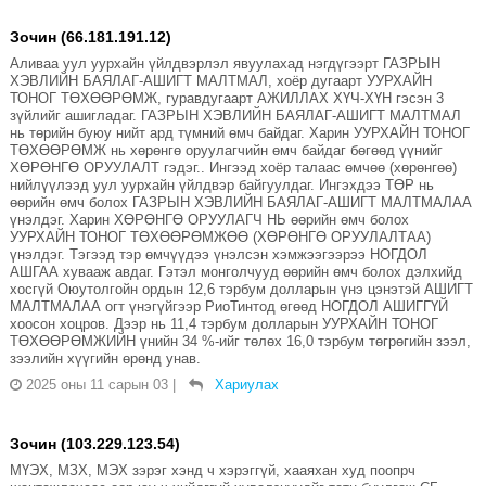
Зочин (66.181.191.12)
Аливаа уул уурхайн үйлдвэрлэл явуулахад нэгдүгээрт ГАЗРЫН
ХЭВЛИЙН БАЯЛАГ-АШИГТ МАЛТМАЛ, хоёр дугаарт УУРХАЙН
ТОНОГ ТӨХӨӨРӨМЖ, гуравдугаарт АЖИЛЛАХ ХҮЧ-ХҮН гэсэн 3
зүйлийг ашигладаг. ГАЗРЫН ХЭВЛИЙН БАЯЛАГ-АШИГТ МАЛТМАЛ
нь төрийн буюу нийт ард түмний өмч байдаг. Харин УУРХАЙН ТОНОГ
ТӨХӨӨРӨМЖ нь хөрөнгө оруулагчийн өмч байдаг бөгөөд үүнийг
ХӨРӨНГӨ ОРУУЛАЛТ гэдэг.. Ингээд хоёр талаас өмчөө (хөрөнгөө)
нийлүүлээд уул уурхайн үйлдвэр байгуулдаг. Ингэхдээ ТӨР нь
өөрийн өмч болох ГАЗРЫН ХЭВЛИЙН БАЯЛАГ-АШИГТ МАЛТМАЛАА
үнэлдэг. Харин ХӨРӨНГӨ ОРУУЛАГЧ НЬ өөрийн өмч болох
УУРХАЙН ТОНОГ ТӨХӨӨРӨМЖӨӨ (ХӨРӨНГӨ ОРУУЛАЛТАА)
үнэлдэг. Тэгээд тэр өмчүүдээ үнэлсэн хэмжээгээрээ НОГДОЛ
АШГАА хувааж авдаг. Гэтэл монголчууд өөрийн өмч болох дэлхийд
хосгүй Оюутолгойн ордын 12,6 тэрбум долларын үнэ цэнэтэй АШИГТ
МАЛТМАЛАА огт үнэгүйгээр РиоТинтод өгөөд НОГДОЛ АШИГГҮЙ
хоосон хоцров. Дээр нь 11,4 тэрбум долларын УУРХАЙН ТОНОГ
ТӨХӨӨРӨМЖИЙН үнийн 34 %-ийг төлөх 16,0 тэрбум төгрөгийн зээл,
зээлийн хүүгийн өрөнд унав.
2025 оны 11 сарын 03
|
Хариулах
Зочин (103.229.123.54)
МҮЭХ, МЗХ, МЭХ зэрэг хэнд ч хэрэггүй, хааяхан худ поопрч