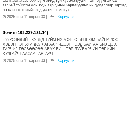
шантажлахаас өөр юу ч хийдггүй хувалзнуудйг татн буулгаж СБ
талбай тойрсон олн зуун тэрбумын барилгуудыг нь дуудлгаар зархад
л цалин тэтгврийг хэд дахин нэмншдээ.
2025 оны 11 сарын 03
|
Хариулах
Зочин (103.229.121.14)
НҮҮРСЧИДИЙН ХУВЬД ТИЙМ ИХ МӨНГӨ БИШ ЮМ БАЙНА ЛЭЭ.
ХЭДЭН ТЭРБУМ ДОЛЛАРААР ИДСЭН ГЭЭД БАЙГАА БИЗ ДЭЭ.
ТАРЧИГ ТӨСВӨӨСӨӨ АВАХ БИШ ТЭР ЛУЙВАРЧИН ТӨРИЙН
ХУЛГАЙЧНААСАА ГАРГААЧ
2025 оны 11 сарын 03
|
Хариулах