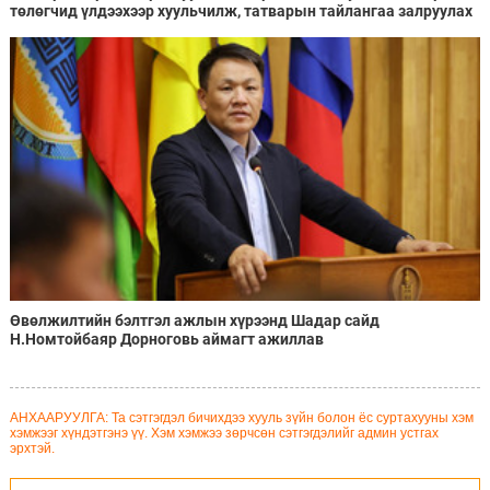
төлөгчид үлдээхээр хуульчилж, татварын тайлангаа залруулах
хугацааг хоёр жил болгон сунгажээ
Өвөлжилтийн бэлтгэл ажлын хүрээнд Шадар сайд
Н.Номтойбаяр Дорноговь аймагт ажиллав
АНХААРУУЛГА: Та сэтгэгдэл бичихдээ хууль зүйн болон ёс суртахууны хэм
хэмжээг хүндэтгэнэ үү. Хэм хэмжээ зөрчсөн сэтгэгдэлийг админ устгах
эрхтэй.