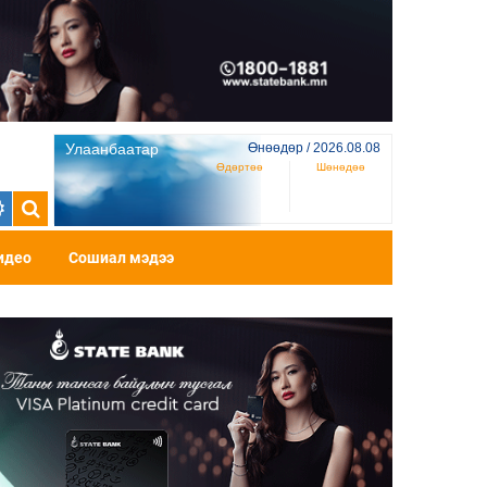
Улаанбаатар
Өнөөдөр / 2026.08.08
Өдөртөө
Шөнөдөө
идео
Сошиал мэдээ