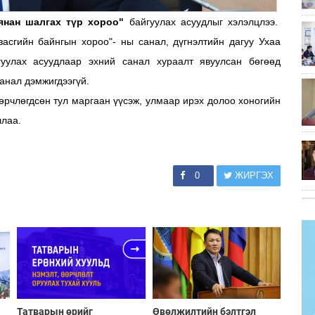
янан шалгах түр хороо"
байгуулах асуудлыг хэлэлцлээ.
засгийн байнгын хороо"- ны санал, дүгнэлтийн дагуу Ухаа
уулах асуудлаар эхний санал хураалт явуулсан бөгөөд
анал дэмжигдээгүй.
өрчлөгдсөн тул маргаан үүсэж, улмаар ирэх долоо хоногийн
ллаа.
0
ЖИРГЭХ
Татварын өрийг
Өвөлжилтийн бэлтгэл