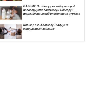
ТОМООХОН маргаан дагуулж эхлэв
19 цаг 36 мин
БАРИМТ: Эхийн сүү нь лабораторид
боловсруулах боломжгүй 100 гаруй
ДҮН ШИНЖИЛГЭЭ: Америк- Хятадын
төрлийн ашигтай элементээс бүрддэг
эмзэг харилцаа
19 цаг 47 мин
Шинээр ажилд орж буй залууст
зориулсан 24 зөвлөмж
Д.Трамп төрөлхийн иргэншлийг дахин
хязгаарлахыг оролдлоо
19 цаг 57 мин
Монелийн гудамжны авто замыг
өнөөдрөөс хааж, засварлана
20 цаг 28 мин
Даян аварга Б.Орхонбаярын тухай 24
баримт
20 цаг 32 мин
"Дөчин жилийн дараа өөрийн гэсэн
байртай боллоо"
20 цаг 49 мин