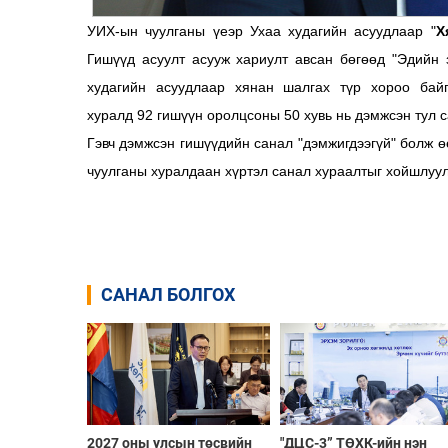
УИХ-ын чуулганы үеэр Ухаа худагийн асуудлаар "
Х
Гишүүд асуулт асууж хариулт авсан бөгөөд "Эдийн 
худагийн асуудлаар хянан шалгах түр хороо байг
хуралд 92 гишүүн оролцсоны 50 хувь нь дэмжсэн тул с
Гэвч дэмжсэн гишүүдийн санал "дэмжигдээгүй" болж ө
чуулганы хуралдаан хүртэл санал хураалтыг хойшлуу
САНАЛ БОЛГОХ
2027 оны улсын төсвийн
"ДЦС-3” ТӨХК-ийн нэн