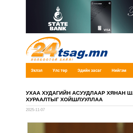
Эхлэл
Улс төр
Эдийн засаг
Нийгэм
УХАА ХУДАГИЙН АСУУДЛААР ХЯНАН Ш
ХУРААЛТЫГ ХОЙШЛУУЛЛАА
2025-11-07