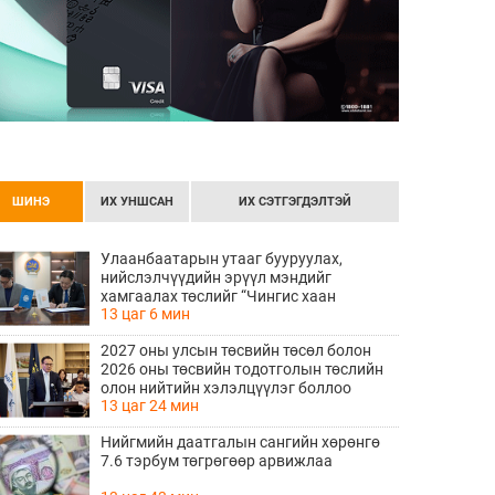
ШИНЭ
ИХ УНШСАН
ИХ СЭТГЭГДЭЛТЭЙ
Улаанбаатарын утааг бууруулах,
нийслэлчүүдийн эрүүл мэндийг
хамгаалах төслийг “Чингис хаан
13 цаг 6 мин
баялгийн сан нэгдэл” ХХК-тай хамтран
хэрэгжүүлнэ
2027 оны улсын төсвийн төсөл болон
2026 оны төсвийн тодотголын төслийн
олон нийтийн хэлэлцүүлэг боллоо
13 цаг 24 мин
Нийгмийн даатгалын сангийн хөрөнгө
7.6 тэрбум төгрөгөөр арвижлаа