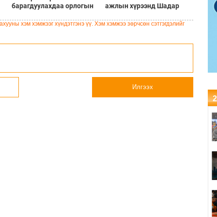
барагдуулахдаа орлогын
ажлын хүрээнд Шадар
30 хувийг татвар төлөгчид
сайд Н.Номтойбаяр
үлдээхээр хуульчилж,
Дорноговь аймагт
хууны хэм хэмжээг хүндэтгэнэ үү. Хэм хэмжээ зөрчсөн сэтгэгдэлийг
татварын тайлангаа
ажиллав
залруулах хугацааг хоёр
жил болгон сунгажээ
Илгээх
2