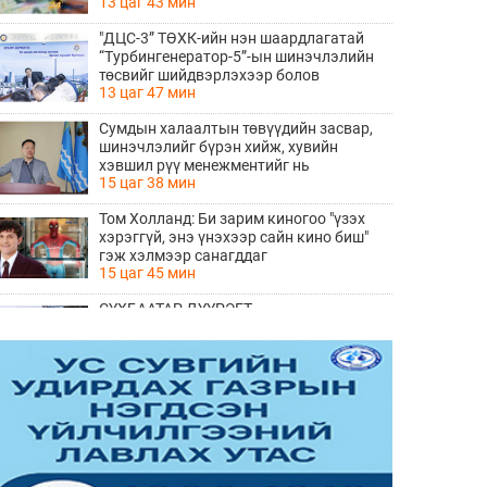
13 цаг 43 мин
"ДЦС-3” ТӨХК-ийн нэн шаардлагатай
“Турбингенератор-5”-ын шинэчлэлийн
төсвийг шийдвэрлэхээр болов
13 цаг 47 мин
Сумдын халаалтын төвүүдийн засвар,
шинэчлэлийг бүрэн хийж, хувийн
хэвшил рүү менежментийг нь
15 цаг 38 мин
шилжүүлсэн гэдгийг онцоллоо
Том Холланд: Би зарим киногоо "үзэх
хэрэггүй, энэ үнэхээр сайн кино биш"
гэж хэлмээр санагддаг
15 цаг 45 мин
СҮХБААТАР ДҮҮРЭГТ
ҮЙЛДВЭРЛЭВ-2026" ҮЗЭСГЭЛЭН
ҮРГЭЛЖИЛЖ БАЙНА
17 цаг 43 мин
Ирэх 10 хоногийн цаг агаарын
урьдчилсан төлөв
17 цаг 50 мин