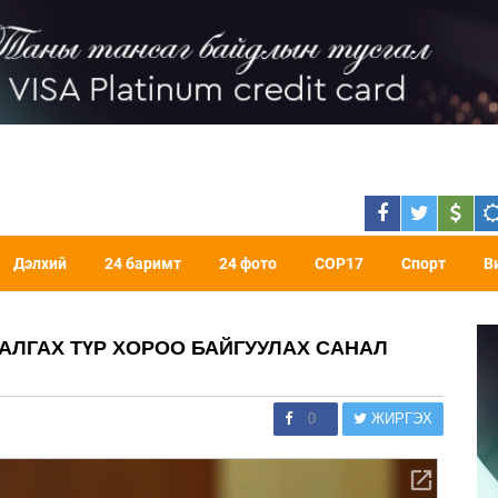
Дэлхий
24 баримт
24 фото
COP17
Спорт
В
АЛГАХ ТҮР ХОРОО БАЙГУУЛАХ САНАЛ
0
ЖИРГЭХ