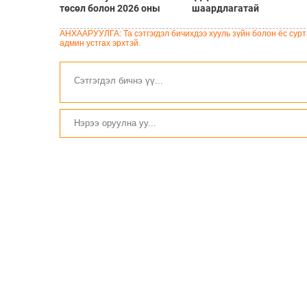
төсөл болон 2026 оны
шаардлагатай
төсвийн тодотголын
“Турбингенератор-5”-ын
төслийн олон нийтийн
шинэчлэлийн төсвийг
АНХААРУУЛГА: Та сэтгэгдэл бичихдээ хууль зүйн болон ёс сурта
хэлэлцүүлэг боллоо
шийдвэрлэхээр болов
админ устгах эрхтэй.