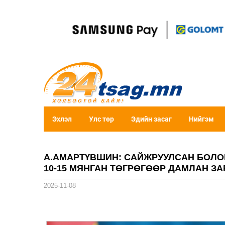
Эхлэл
Улс төр
Эдийн засаг
Нийгэм
А.АМАРТҮВШИН: САЙЖРУУЛСАН БОЛОН
10-15 МЯНГАН ТӨГРӨГӨӨР ДАМЛАН З
2025-11-08