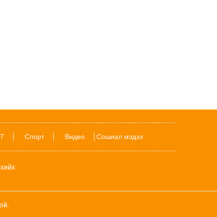
төрлийн ашигтай элементээс бүрддэг
SpaceX компанийн Falcon 9 пуужин
өнөөдөр санамсаргүйгээр сарыг
МӨРГӨНӨ
Улсын наадмаас хойш болсон томоохон
ЕСӨН барилдаанд ямар бөхчүүд
түрүүлэв?
Улсын арслан Б.Бат-Өлзийг тодотгох
сонирхолтой 24 баримт
7
Спорт
Видео
Сошиал мэдээ
АНУ-аас албадан гаргасан 100 гаруй
Венесуэлчүүд аймшигт газар
хөдлөлтийн улмаас сураггүй алга
болжээ
хийх
Францад ой хээрийн түймрийн улмаас
Дэлхийн II дайны үеийн тэсрэх бөмбөг,
сумыг зэрэг ил болжээ
ой.