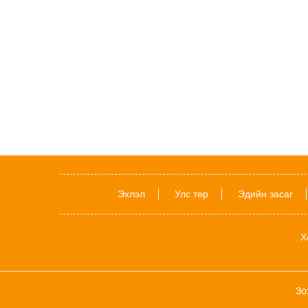
Эхлэл
Улс төр
Эдийн засаг
Х
Зо