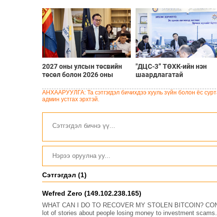
2027 оны улсын төсвийн
"ДЦС-3” ТӨХК-ийн нэн
төсөл болон 2026 оны
шаардлагатай
төсвийн тодотголын
“Турбингенератор-5”-ын
төслийн олон нийтийн
шинэчлэлийн төсвийг
АНХААРУУЛГА: Та сэтгэгдэл бичихдээ хууль зүйн болон ёс сурта
хэлэлцүүлэг боллоо
шийдвэрлэхээр болов
админ устгах эрхтэй.
Сэтгэгдэл (1)
Wefred Zero (149.102.238.165)
WHAT CAN I DO TO RECOVER MY STOLEN BITCOIN? CON
lot of stories about people losing money to investment scams. 