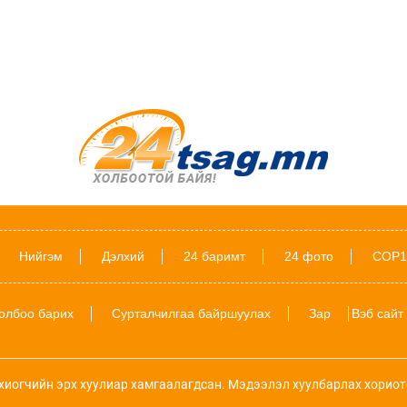
Нийгэм
Дэлхий
24 баримт
24 фото
COP1
олбоо барих
Сурталчилгаа байршуулах
Зар
Вэб сайт
хиогчийн эрх хуулиар хамгаалагдсан. Мэдээлэл хуулбарлах хориот