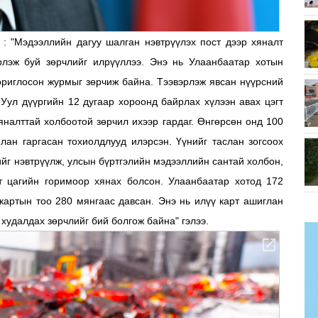
: "Мэдээллийн дагуу шалган нэвтрүүлэх пост дээр хяналт
эрлэж буй зөрчлийг илрүүллээ. Энэ нь Улаанбаатар хотын
ориглосон журмыг зөрчиж байна. Тээвэрлэж явсан нүүрсний
-Уул дүүргийн 12 дугаар хороонд байрлах хүлээн авах цэгт
яналттай холбоотой зөрчил ихээр гардаг. Өнгөрсөн онд 100
лан гаргасан тохиолдлууд илэрсэн. Үүнийг таслан зогсоох
йг нэвтрүүлж, улсын бүртгэлийн мэдээллийн сантай холбон,
ит цагийн горимоор хянах болсон. Улаанбаатар хотод 172
 картын тоо 280 мянгаас давсан. Энэ нь илүү карт ашиглан
 худалдах зөрчлийг бий болгож байна" гэлээ.