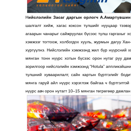
Н
ийслэлийн Засаг даргын орлогч А.Амартүвшин
шалгалт хийж, хагас коксон түлшийг нууцаар тээв
агаарын чанарыг сайжруулах бүсээс түлш гаргахыг х
хэмжээг тогтоож, холбогдох хууль, журмын дагуу Хан
хүргүүлнэ. Нийслэлийн хэмжээнд жил бүр нүүрсний х
мянган тонн нүүрс хотын бүсээс орон нутаг руу дам
зорилгоор нийслэлийн хэмжээнд “Hotula” аппликэйшни
түлшний хуваарилалт, сайн картын бүртгэлийг бод
мянга гаруй айл нүүрс хэрэглэж байгаа ч бүртгэлтэй
нүүрс авч орон нутагт 10–15 мянган төгрөгөөр дамлан