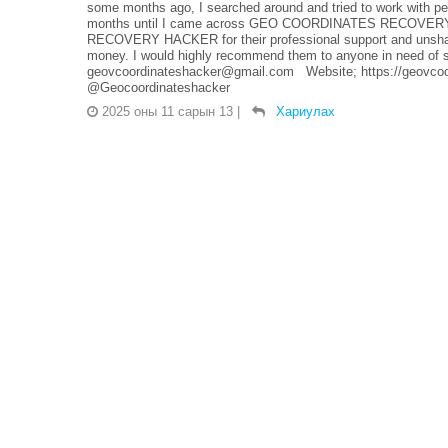
some months ago, I searched around and tried to work with pe
months until I came across GEO COORDINATES RECOVERY 
RECOVERY HACKER for their professional support and unshaka
money. I would highly recommend them to anyone in need of su
geovcoordinateshacker@gmail.com Website; https://geovcoo
@Geocoordinateshacker
2025 оны 11 сарын 13
|
Хариулах