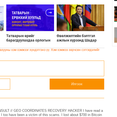
Татварын өрийг
Өвөлжилтийн бэлтгэл
барагдуулахдаа орлогын
ажлын хүрээнд Шадар
30 хувийг татвар төлөгчид
сайд Н.Номтойбаяр
үлдээхээр хуульчилж,
Дорноговь аймагт
хууны хэм хэмжээг хүндэтгэнэ үү. Хэм хэмжээ зөрчсөн сэтгэгдэлийг
татварын тайлангаа
ажиллав
залруулах хугацааг хоёр
жил болгон сунгажээ
Илгээх
SULT // GEO COORDINATES RECOVERY HACKER I have read a
I too have been a victim of this scams. I lost about $700 in Bitcoin