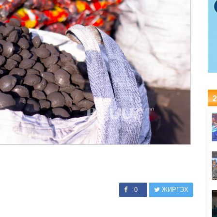
2
0
ЖИРГЭХ