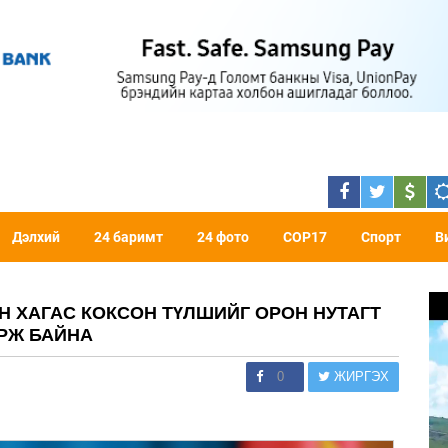
Дэлхий
24 баримт
24 фото
COP17
Спорт
В
 ХАГАС КОКСОН ТҮЛШИЙГ ОРОН НУТАГТ
АРЖ БАЙНА
0
ЖИРГЭХ