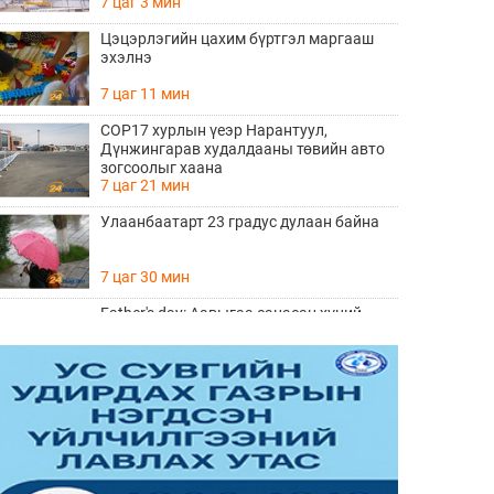
7 цаг 3 мин
Цэцэрлэгийн цахим бүртгэл маргааш
эхэлнэ
7 цаг 11 мин
COP17 хурлын үеэр Нарантуул,
Дүнжингарав худалдааны төвийн авто
зогсоолыг хаана
7 цаг 21 мин
Улаанбаатарт 23 градус дулаан байна
7 цаг 30 мин
Father's day: Аавыгаа санасан хүний
ЗААВАЛ унших 8 шүлэг
Өчигдөр 11 цаг 15 мин
Өнөөдөр тоглолтоо хийх гэж байгаа THE
HU хамтлагийн алдартай 10 дуу
Өчигдөр 10 цаг 20 мин