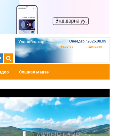
Улаанбаатар
Өнөөдөр / 2026.08.09
Өдөртөө
Шөнөдөө
идео
Сошиал мэдээ