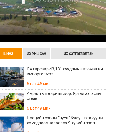
ШИНЭ
ИХ УНШСАН
ИХ СЭТГЭГДЭЛТЭЙ
Он гарсаар 43,131 суудлын автомашин
импортолжээ
6 цаг 45 мин
Амралтын өдрийн жор: Яргай загасны
стейк
6 цаг 49 мин
Нөөцийн савны “нууц” буюу шатахууны
хомсдлоос чөлөөлөх 9 хувийн зээл