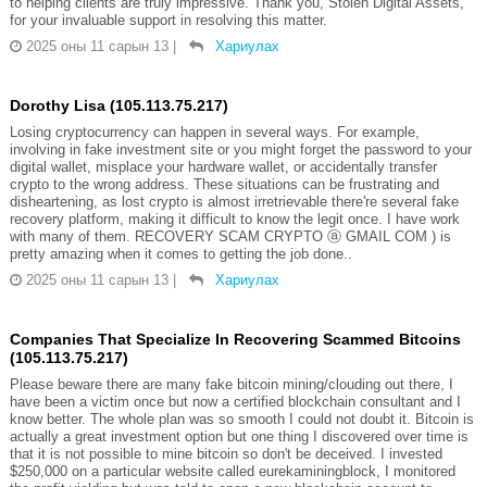
to helping clients are truly impressive. Thank you, Stolen Digital Assets,
for your invaluable support in resolving this matter.
2025 оны 11 сарын 13
|
Хариулах
Dorothy Lisa (105.113.75.217)
Losing cryptocurrency can happen in several ways. For example,
involving in fake investment site or you might forget the password to your
digital wallet, misplace your hardware wallet, or accidentally transfer
crypto to the wrong address. These situations can be frustrating and
disheartening, as lost crypto is almost irretrievable there're several fake
recovery platform, making it difficult to know the legit once. I have work
with many of them. RECOVERY SCAM CRYPTO ⓐ GMAIL COM ) is
pretty amazing when it comes to getting the job done..
2025 оны 11 сарын 13
|
Хариулах
Companies That Specialize In Recovering Scammed Bitcoins
(105.113.75.217)
Please beware there are many fake bitcoin mining/clouding out there, I
have been a victim once but now a certified blockchain consultant and I
know better. The whole plan was so smooth I could not doubt it. Bitcoin is
actually a great investment option but one thing I discovered over time is
that it is not possible to mine bitcoin so don't be deceived. I invested
$250,000 on a particular website called eurekaminingblock, I monitored