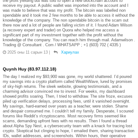
the profit yielding but was told to open a new blockchain account to
receive my payout. A public wallet was imported into the account and I
was made to believe that was my profit. The bitcoin was labelled non
spendable and it took me 2 few months to be able to access it without the
knowledge of the company. The non spendable bitcoin is the scam out
there now and a lot of people are falling victim of it. I found Adam Wilson
(a recovery expert and trader) on Quora who helped me access a
significant part of my investment together with the profit without the
knowledge of the company. You can reach him through mail. Adamwilson .
Trading @ Consultant . Com / WHATSAPP ; +1 (603) 702 ( 4335 )
2025 оны 11 сарын 13
|
Хариулах
Quynh Huy (83.97.112.18)
The day I realized my $93,900 was gone, my world shattered. I’d poured
my savings into a crypto platform called WealthWave, lured by promises
of sky-high returns. The sleek website, glowing testimonials, and a
charming advisor convinced me to invest. For weeks, my dashboard
showed profits soaring. Then, I tried to withdraw. The site froze, excuses
piled up verification delays, processing fees, until it vanished overnight.
My savings, hard-earned over years as a teacher, were stolen. Shame
and despair consumed me. I couldn’t tell my family. Desperate, I scoured
forums like Reddit’s r/cryptoscams. Most recovery firms seemed like
scams, demanding upfront fees with no results. Then I found a thread
about Alpha Spy Nest, a cybersecurity team with a knack for tracing lost
crypto. Skeptical but clinging to hope, I emailed them, sharing transaction
IDs, wallet addresses, and screenshots. Within hours, their operative