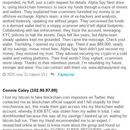
responded, no fluff, just a calm request for details. Alpha Spy Nest dove
in, using blockchain forensics to trace my funds through a maze of mixers
and wallets. They explained how scammers funneled my money to an
offshore exchange. Alpha’s team, a mix of ex-hackers and analysts,
worked tirelessly, updating me without jargon. They uncovered the funds
in a dormant wallet tied to a sloppy scammer who’d left digital footprints.
Collaborating with law enforcement, they froze the account, leveraging
KYC policies to halt the assets. Days felt like years, but Alpha team
steady updates kept me grounded. Then came the message, Check your
wallet. Trembling, I opened my crypto app. There it was $89,000, nearly
all my savings, minus minor fees. Alpha Spy Nest didn’t just recover my
money, they restored my trust. They advised securing my crypto in a cold
wallet and vetting platforms. Their final words? Stay vigilant, scammers
never sleep. Thanks to their relentless pursuit, I’m rebuilding my future,
stronger and wiser. You can contact with them via: www.alphaspynest.org
2025 оны 11 сарын 13
|
Хариулах
Connie Caley (102.90.97.89)
I lost my bitcoin to fake blockchain.com impostors on Twitter, they
contacted me as blockchain official support and I fell stupidly for their
mischievous act, this made them gain access into my blockchain wallet
account, whereby 9.938 BTC was stolen from my wallet in total. I was
dumbfounded because this was all my savings I banked up on, waiting for
bitcoin bull run. Then my friend recommended me to an expert, I
researched online at least to know more about the group and found so
many testimonies about the GLOBAL FUNDS RECOVERY, with the