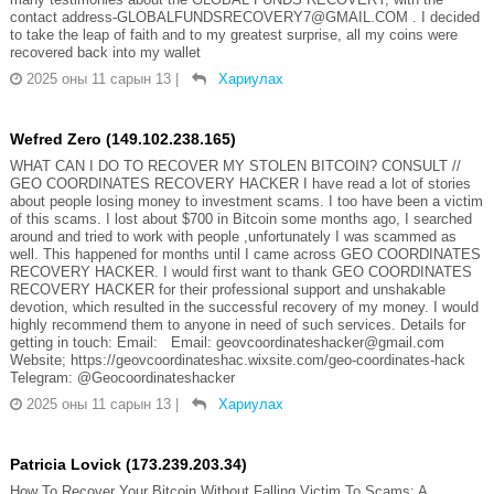
contact address-GLOBALFUNDSRECOVERY7@GMAIL.COM . I decided
to take the leap of faith and to my greatest surprise, all my coins were
recovered back into my wallet
2025 оны 11 сарын 13
|
Хариулах
Wefred Zero (149.102.238.165)
WHAT CAN I DO TO RECOVER MY STOLEN BITCOIN? CONSULT //
GEO COORDINATES RECOVERY HACKER I have read a lot of stories
about people losing money to investment scams. I too have been a victim
of this scams. I lost about $700 in Bitcoin some months ago, I searched
around and tried to work with people ,unfortunately I was scammed as
well. This happened for months until I came across GEO COORDINATES
RECOVERY HACKER. I would first want to thank GEO COORDINATES
RECOVERY HACKER for their professional support and unshakable
devotion, which resulted in the successful recovery of my money. I would
highly recommend them to anyone in need of such services. Details for
getting in touch: Email: Email: geovcoordinateshacker@gmail.com
Website; https://geovcoordinateshac.wixsite.com/geo-coordinates-hack
Telegram: @Geocoordinateshacker
2025 оны 11 сарын 13
|
Хариулах
Patricia Lovick (173.239.203.34)
How To Recover Your Bitcoin Without Falling Victim To Scams: A