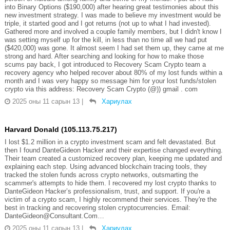
into Binary Options ($190,000) after hearing great testimonies about this
new investment strategy. I was made to believe my investment would be
triple, it started good and I got returns (not up to what I had invested).
Gathered more and involved a couple family members, but I didn't know I
was setting myself up for the kill, in less than no time all we had put
($420,000) was gone. It almost seem I had set them up, they came at me
strong and hard. After searching and looking for how to make those
scums pay back, I got introduced to Recovery Scam Crypto team a
recovery agency who helped recover about 80% of my lost funds within a
month and I was very happy so message him for your lost funds/stolen
crypto via this address: Recovery Scam Crypto (@)) gmail . com
2025 оны 11 сарын 13
|
Хариулах
Harvard Donald (105.113.75.217)
I lost $1.2 million in a crypto investment scam and felt devastated. But
then I found DanteGideon Hacker and their expertise changed everything.
Their team created a customized recovery plan, keeping me updated and
explaining each step. Using advanced blockchain tracing tools, they
tracked the stolen funds across crypto networks, outsmarting the
scammer's attempts to hide them. I recovered my lost crypto thanks to
DanteGideon Hacker’s professionalism, trust, and support. If you're a
victim of a crypto scam, I highly recommend their services. They're the
best in tracking and recovering stolen cryptocurrencies. Email:
DanteGideon@Consultant.Com…
2025 оны 11 сарын 13
|
Хариулах