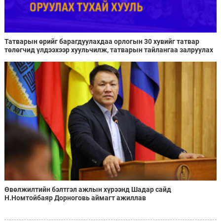
Татварын өрийг барагдуулахдаа орлогын 30 хувийг татвар
төлөгчид үлдээхээр хуульчилж, татварын тайлангаа залруулах
хугацааг хоёр жил болгон сунгажээ
Өвөлжилтийн бэлтгэл ажлын хүрээнд Шадар сайд
Н.Номтойбаяр Дорноговь аймагт ажиллав