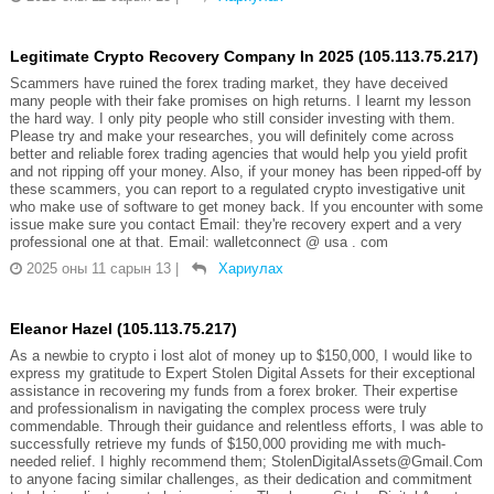
Legitimate Crypto Recovery Company In 2025 (105.113.75.217)
‎Scammers have ruined the forex trading market, they have deceived
many people with their fake promises on high returns. I learnt my lesson
the hard way. I only pity people who still consider investing with them.
Please try and make your researches, you will definitely come across
better and reliable forex trading agencies that would help you yield profit
and not ripping off your money. Also, if your money has been ripped-off by
these scammers, you can report to a regulated crypto investigative unit
who make use of software to get money back. If you encounter with some
issue make sure you contact Email: they're recovery expert and a very
professional one at that. Email: walletconnect @ usa . com
2025 оны 11 сарын 13
|
Хариулах
Eleanor Hazel (105.113.75.217)
As a newbie to crypto i lost alot of money up to $150,000, I would like to
express my gratitude to Expert Stolen Digital Assets for their exceptional
assistance in recovering my funds from a forex broker. Their expertise
and professionalism in navigating the complex process were truly
commendable. Through their guidance and relentless efforts, I was able to
successfully retrieve my funds of $150,000 providing me with much-
needed relief. I highly recommend them; StolenDigitalAssets@Gmail.Com
to anyone facing similar challenges, as their dedication and commitment