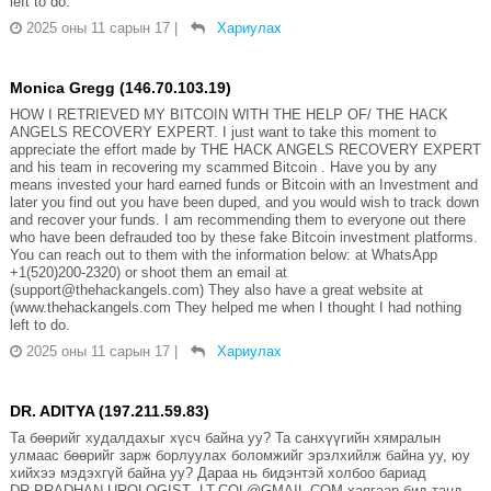
left to do.
2025 оны 11 сарын 17
|
Хариулах
Monica Gregg (146.70.103.19)
HOW I RETRIEVED MY BITCOIN WITH THE HELP OF/ THE HACK
ANGELS RECOVERY EXPERT. I just want to take this moment to
appreciate the effort made by THE HACK ANGELS RECOVERY EXPERT
and his team in recovering my scammed Bitcoin . Have you by any
means invested your hard earned funds or Bitcoin with an Investment and
later you find out you have been duped, and you would wish to track down
and recover your funds. I am recommending them to everyone out there
who have been defrauded too by these fake Bitcoin investment platforms.
You can reach out to them with the information below: at WhatsApp
+1(520)200-2320) or shoot them an email at
(support@thehackangels.com) They also have a great website at
(www.thehackangels.com They helped me when I thought I had nothing
left to do.
2025 оны 11 сарын 17
|
Хариулах
DR. ADITYA (197.211.59.83)
Та бөөрийг худалдахыг хүсч байна уу? Та санхүүгийн хямралын
улмаас бөөрийг зарж борлуулах боломжийг эрэлхийлж байна уу, юу
хийхээ мэдэхгүй байна уу? Дараа нь бидэнтэй холбоо бариад
DR.PRADHAN.UROLOGIST .LT.COL@GMAIL.COM хаягаар бид танд