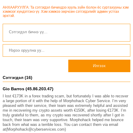
АНХААРУУЛГА: Та сэтгэгдэл бичихдээ хууль зүйн болон ёс суртахууны хэм
хэмжээг хүндэтгэнэ үү. Хэм хэмжээ зөрчсөн сэтгэгдэлийг админ устгах
эрхтэй.
Илгээх
Сэтгэгдэл (16)
Gio Barros (45.86.203.47)
I lost €173K in a forex trading scam, but fortunately I was able to recover
a large portion of it with the help of Morphohack Cyber Service. I’m very
pleased with their service, their team was extremely helpful and assisted
me in recovering my crypto assets worth €150K, after losing €173K. I’m
truly grateful to them, as my crypto was recovered shortly after I got in
touch, their team was very supportive. Morphohack helped me bounce
back from what was a terrible loss. You can contact them via email
at(Morphohack@cyberservices.com)