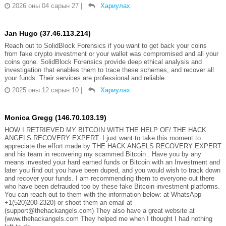
2026 оны 04 сарын 27
|
Хариулах
Jan Hugo (37.46.113.214)
Reach out to SolidBlock Forensics if you want to get back your coins
from fake crypto investment or your wallet was compromised and all your
coins gone. SolidBlock Forensics provide deep ethical analysis and
investigation that enables them to trace these schemes, and recover all
your funds. Their services are professional and reliable.
2025 оны 12 сарын 10
|
Хариулах
Monica Gregg (146.70.103.19)
HOW I RETRIEVED MY BITCOIN WITH THE HELP OF/ THE HACK
ANGELS RECOVERY EXPERT. I just want to take this moment to
appreciate the effort made by THE HACK ANGELS RECOVERY EXPERT
and his team in recovering my scammed Bitcoin . Have you by any
means invested your hard earned funds or Bitcoin with an Investment and
later you find out you have been duped, and you would wish to track down
and recover your funds. I am recommending them to everyone out there
who have been defrauded too by these fake Bitcoin investment platforms.
You can reach out to them with the information below: at WhatsApp
+1(520)200-2320) or shoot them an email at
(support@thehackangels.com) They also have a great website at
(www.thehackangels.com They helped me when I thought I had nothing