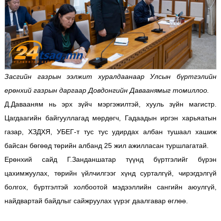
Засгийн газрын ээлжит хуралдаанаар Улсын бүртгэлийн
ерөнхий газрын даргаар Довдонгийн Даваанямыг томиллоо.
Д.Давааням нь эрх зүйч мэргэжилтэй, хууль зүйн магистр.
Цагдаагийн байгууллагад мөрдөгч, Гадаадын иргэн харьяатын
газар, ХЗДХЯ, УБЕГ-т тус тус удирдах албан тушаал хашиж
байсан бөгөөд төрийн албанд 25 жил ажилласан туршлагатай.
Ерөнхий сайд Г.Занданшатар түүнд бүртгэлийг бүрэн
цахимжуулах, төрийн үйлчилгээг хүнд сурталгүй, чирэгдэлгүй
болгох, бүртгэлтэй холбоотой мэдээллийн сангийн аюулгүй,
найдвартай байдлыг сайжруулах үүрэг даалгавар өглөө.