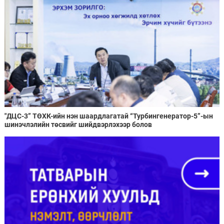
"ДЦС-3” ТӨХК-ийн нэн шаардлагатай “Турбингенератор-5”-ын
шинэчлэлийн төсвийг шийдвэрлэхээр болов