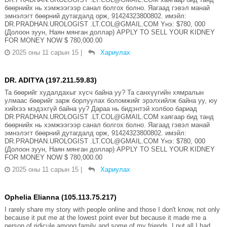
бөөрнийх нь хэмжээгээр санал болгох болно. Яагаад гэвэл манай
эмнэлэгт бөөрний дутагдалд орж, 91424323800802. имэйл:
DR.PRADHAN.UROLOGIST .LT.COL@GMAIL.COM Yнэ: $780, 000
(Долоон зуун, Наян мянган доллар) APPLY TO SELL YOUR KIDNEY
FOR MONEY NOW $ 780,000.00
2025 оны 11 сарын 15
|
Хариулах
DR. ADITYA (197.211.59.83)
Та бөөрийг худалдахыг хүсч байна уу? Та санхүүгийн хямралын
улмаас бөөрийг зарж борлуулах боломжийг эрэлхийлж байна уу, юу
хийхээ мэдэхгүй байна уу? Дараа нь бидэнтэй холбоо бариад
DR.PRADHAN.UROLOGIST .LT.COL@GMAIL.COM хаягаар бид танд
бөөрнийх нь хэмжээгээр санал болгох болно. Яагаад гэвэл манай
эмнэлэгт бөөрний дутагдалд орж, 91424323800802. имэйл:
DR.PRADHAN.UROLOGIST .LT.COL@GMAIL.COM Yнэ: $780, 000
(Долоон зуун, Наян мянган доллар) APPLY TO SELL YOUR KIDNEY
FOR MONEY NOW $ 780,000.00
2025 оны 11 сарын 15
|
Хариулах
Ophelia Elianna (105.113.75.217)
I rarely share my story with people online and those I don't know, not only
because it put me at the lowest point ever but because it made me a
person of ridicule among family and some of my friends. I put all I had