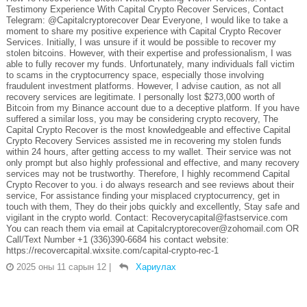
Testimony Experience With Capital Crypto Recover Services, Contact
Telegram: @Capitalcryptorecover Dear Everyone, I would like to take a
moment to share my positive experience with Capital Crypto Recover
Services. Initially, I was unsure if it would be possible to recover my
stolen bitcoins. However, with their expertise and professionalism, I was
able to fully recover my funds. Unfortunately, many individuals fall victim
to scams in the cryptocurrency space, especially those involving
fraudulent investment platforms. However, I advise caution, as not all
recovery services are legitimate. I personally lost $273,000 worth of
Bitcoin from my Binance account due to a deceptive platform. If you have
suffered a similar loss, you may be considering crypto recovery, The
Capital Crypto Recover is the most knowledgeable and effective Capital
Crypto Recovery Services assisted me in recovering my stolen funds
within 24 hours, after getting access to my wallet. Their service was not
only prompt but also highly professional and effective, and many recovery
services may not be trustworthy. Therefore, I highly recommend Capital
Crypto Recover to you. i do always research and see reviews about their
service, For assistance finding your misplaced cryptocurrency, get in
touch with them, They do their jobs quickly and excellently, Stay safe and
vigilant in the crypto world. Contact: Recoverycapital@fastservice.com
You can reach them via email at Capitalcryptorecover@zohomail.com OR
Call/Text Number +1 (336)390-6684 his contact website:
https://recovercapital.wixsite.com/capital-crypto-rec-1
2025 оны 11 сарын 12
|
Хариулах