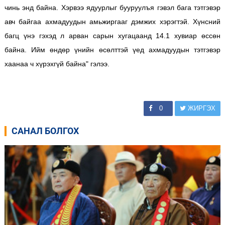
чинь энд байна. Хэрвээ ядуурлыг бууруулъя гэвэл бага тэтгэвэр
авч байгаа ахмадуудын амьжиргааг дэмжих хэрэгтэй. Хүнсний
багц үнэ гэхэд л арван сарын хугацаанд 14.1 хувиар өссөн
байна. Ийм өндөр үнийн өсөлттэй үед ахмадуудын тэтгэвэр
хаанаа ч хүрэхгүй байна" гэлээ.
0
ЖИРГЭХ
САНАЛ БОЛГОХ