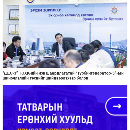
"ДЦС-3” ТӨХК-ийн нэн шаардлагатай “Турбингенератор-5”-ын
шинэчлэлийн төсвийг шийдвэрлэхээр болов