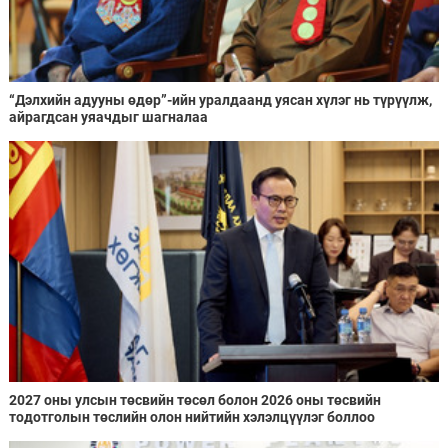
“Дэлхийн адууны өдөр”-ийн уралдаанд уясан хүлэг нь түрүүлж,
айрагдсан уяачдыг шагналаа
2027 оны улсын төсвийн төсөл болон 2026 оны төсвийн
тодотголын төслийн олон нийтийн хэлэлцүүлэг боллоо