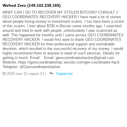
Wefred Zero (149.102.238.165)
WHAT CAN I DO TO RECOVER MY STOLEN BITCOIN? CONSULT //
GEO COORDINATES RECOVERY HACKER I have read a lot of stories
about people losing money to investment scams. I too have been a victim
of this scams. I lost about $700 in Bitcoin some months ago, I searched
around and tried to work with people ,unfortunately I was scammed as
well. This happened for months until I came across GEO COORDINATES
RECOVERY HACKER. I would first want to thank GEO COORDINATES
RECOVERY HACKER for their professional support and unshakable
devotion, which resulted in the successful recovery of my money. I would
highly recommend them to anyone in need of such services. Details for
getting in touch: Email: Email: geovcoordinateshacker@gmail.com
Website; https://geovcoordinateshac.wixsite.com/geo-coordinates-hack
Telegram: @Geocoordinateshacker
2025 оны 11 сарын 13
|
Хариулах