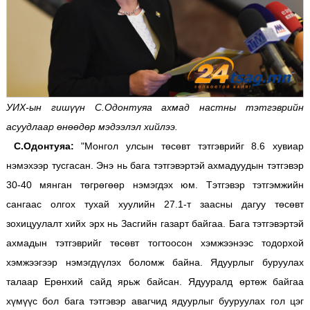
УИХ-ын гишүүн С.Одонтуяа
ахмад настны тэтгэврийн
асуудлаар өнөөдөр мэдээлэл хийлээ.
С.Одонтуяа:
"Монгол улсын төсөвт тэтгэврийг 8.6 хувиар
нэмэхээр тусгасан. Энэ нь бага тэтгэвэртэй ахмадуудын тэтгэвэр
30-40 мянган төгрөгөөр нэмэгдэх юм. Тэтгэвэр тэтгэмжийн
сангаас олгох тухай хуулийн 27.1-т заасны дагуу төсөвт
зохицуулалт хийх эрх нь Засгийн газарт байгаа. Бага тэтгэвэртэй
ахмадын тэтгэврийг төсөвт тогтоосон хэмжээнээс тодорхой
хэмжээгээр нэмэгдүүлэх боломж байна. Ядуурлыг буруулах
талаар Ерөнхий сайд ярьж байсан. Ядууралд өртөж байгаа
хүмүүс бол бага тэтгэвэр авагчид ядуурлыг бууруулах гол цэг