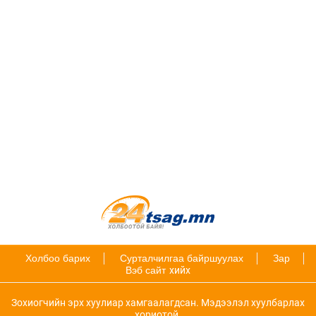
Холбоо барих
Сурталчилгаа байршуулах
Зар
Вэб сайт
хийх
Зохиогчийн эрх хуулиар хамгаалагдсан. Мэдээлэл хуулбарлах
хориотой.