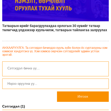
Татварын өрийг барагдуулахдаа орлогын 30 хувийг татвар
төлөгчид үлдээхээр хуульчилж, татварын тайлангаа залруулах
хугацааг хоёр жил болгон сунгажээ
АНХААРУУЛГА: Та сэтгэгдэл бичихдээ хууль зүйн болон ёс суртахууны хэм
хэмжээг хүндэтгэнэ үү. Хэм хэмжээ зөрчсөн сэтгэгдэлийг админ устгах
эрхтэй.
Илгээх
Сэтгэгдэл (1)