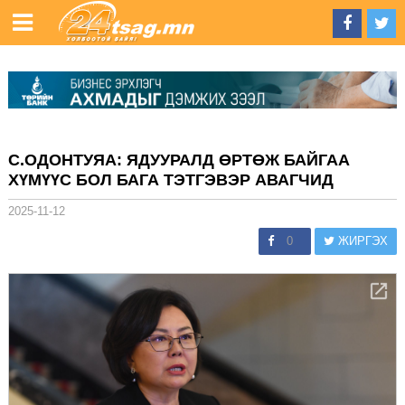
С.ОДОНТУЯА: ЯДУУРАЛД ӨРТӨЖ БАЙГАА
ХҮМҮҮС БОЛ БАГА ТЭТГЭВЭР АВАГЧИД
2025-11-12
0
ЖИРГЭХ