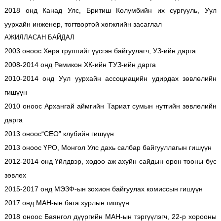
2018 онд Канад Улс, Бритиш Колумбийн их сургууль, Уул
уурхайн инженер, тогтвортой хөгжлийн засаглал
АЖИЛЛАСАН БАЙДАЛ
2003 оноос Хера группийг үүсгэн байгуулагч, УЗ-ийн дарга
2008-2014 онд Ремикон ХК-ийн ТУЗ-ийн дарга
2010-2014 онд Уул уурхайн ассоциацийн удирдах зөвлөлийн
гишүүн
2010 оноос Архангай аймгийн Тариат сумын нутгийн зөвлөлийн
дарга
2013 оноос“CEO” клубийн гишүүн
2013 оноос ҮРО, Монгол Улс дахь салбар байгууллагын гишүүн
2012-2014 онд Үйлдвэр, хөдөө аж ахуйн сайдын орон тооны бус
зөвлөх
2015-2017 онд МЭЗФ-ын зохион байгуулах комиссын гишүүн
2017 онд МАН-ын бага хурлын гишүүн
2018 оноос Баянгол дүүргийн МАН-ын тэргүүлэгч, 22-р хорооны