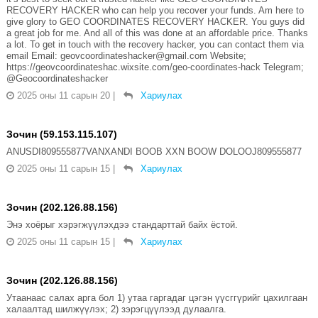
RECOVERY HACKER who can help you recover your funds. Am here to
give glory to GEO COORDINATES RECOVERY HACKER. You guys did
a great job for me. And all of this was done at an affordable price. Thanks
a lot. To get in touch with the recovery hacker, you can contact them via
email Email: geovcoordinateshacker@gmail.com Website;
https://geovcoordinateshac.wixsite.com/geo-coordinates-hack Telegram;
@Geocoordinateshacker
2025 оны 11 сарын 20
|
Хариулах
Зочин (59.153.115.107)
ANUSDI809555877VANXANDI BOOB XXN BOOW DOLOOJ809555877
2025 оны 11 сарын 15
|
Хариулах
Зочин (202.126.88.156)
Энэ хоёрыг хэрэгжүүлэхдээ стандарттай байх ёстой.
2025 оны 11 сарын 15
|
Хариулах
Зочин (202.126.88.156)
Утаанаас салах арга бол 1) утаа гаргадаг цэгэн үүсггүрийг цахилгаан
халаалтад шилжүүлэх; 2) зэрэгцүүлээд дулаалга.