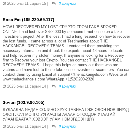
2025 оны 11 сарын 15
|
Хариулах
Rosa Fat (185.220.69.117)
HOW I RECOVERED MY LOST CRYPTO FROM FAKE BROKER
ONLINE. I had lost over $752,000 by someone I met online on a fake
investment project. After the loss, I had a long research on how to recover
the lost funds. I came across a lot of Testimonies about THE
HACKANGEL RECOVERY TEAMS. I contacted them providing the
necessary information and it took the experts about 48 hours to locate
and help recover my stolen money. If anyone is looking for a Recovery
firm to Recover your lost Crypto. You can contact THE HACKANGEL
RECOVERY TEAMS . I hope this helps as many out there who are
victims and have lost to these fake online investment scammers. You can
contact them by using Email at support@thehackangels.com Website at
www.thehackangels.com WhatsApp +1(520)200-2320
2025 оны 11 сарын 14
|
Хариулах
Зочин (103.9.90.105)
ДУЛААЛНА ЯНДАН СОЛИНО ЗУУХ ТАВИНА ГЭЖ ОЛОН НОВШНУУД
ОЛОН ЖИЛ МӨНГӨ УУГААСНЫ АЧААР ӨНӨӨДӨР УТААТАЙ
УЛААНБААТАР ХЭВЭЭР УЛАМ НЭМЭГДСЭН ШҮҮ
2025 оны 11 сарын 14
|
Хариулах