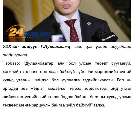
УИХ-ын гишүүн Г.Лувсанжамц-
аас цаг үеийн асуудлаар
тодрууллаа.
Тэрбээр: "Дулаанбаатар аян бол улсын төсөвт суугаагүй,
хөгжлийн төлөвлөгөөн дээр байхгүй зүйл. Би мэргэжлийн хүний
хувьд утааны шийдэл бол дулаалга гэдгийг хэлсэн. Гол нь
иргэдэд зөв мэдлэг, мэдээлэл түгээх зорилготой. Бид утааг
шийдэгтэл үүнийг хийнэ гэж бодож байна.
Уг аяны хувьд улсын
төсвөөс мөнгө зарцуулж байгаа зүйл байхгүй" гэлээ.