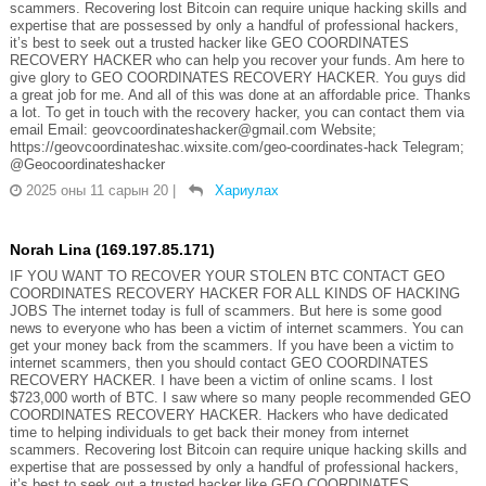
scammers. Recovering lost Bitcoin can require unique hacking skills and
expertise that are possessed by only a handful of professional hackers,
it’s best to seek out a trusted hacker like GEO COORDINATES
RECOVERY HACKER who can help you recover your funds. Am here to
give glory to GEO COORDINATES RECOVERY HACKER. You guys did
a great job for me. And all of this was done at an affordable price. Thanks
a lot. To get in touch with the recovery hacker, you can contact them via
email Email: geovcoordinateshacker@gmail.com Website;
https://geovcoordinateshac.wixsite.com/geo-coordinates-hack Telegram;
@Geocoordinateshacker
2025 оны 11 сарын 20
|
Хариулах
Norah Lina (169.197.85.171)
IF YOU WANT TO RECOVER YOUR STOLEN BTC CONTACT GEO
COORDINATES RECOVERY HACKER FOR ALL KINDS OF HACKING
JOBS The internet today is full of scammers. But here is some good
news to everyone who has been a victim of internet scammers. You can
get your money back from the scammers. If you have been a victim to
internet scammers, then you should contact GEO COORDINATES
RECOVERY HACKER. I have been a victim of online scams. I lost
$723,000 worth of BTC. I saw where so many people recommended GEO
COORDINATES RECOVERY HACKER. Hackers who have dedicated
time to helping individuals to get back their money from internet
scammers. Recovering lost Bitcoin can require unique hacking skills and
expertise that are possessed by only a handful of professional hackers,
it’s best to seek out a trusted hacker like GEO COORDINATES