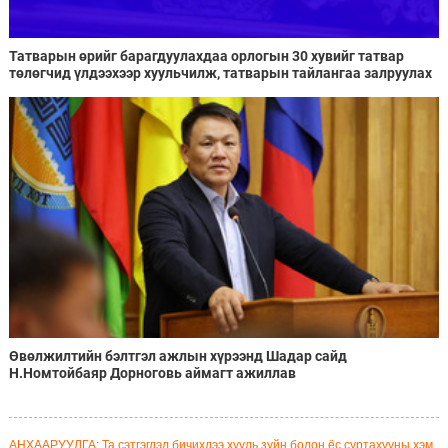
Татварын өрийг барагдуулахдаа орлогын 30 хувийг татвар
төлөгчид үлдээхээр хуульчилж, татварын тайлангаа залруулах
хугацааг хоёр жил болгон сунгажээ
Өвөлжилтийн бэлтгэл ажлын хүрээнд Шадар сайд
Н.Номтойбаяр Дорноговь аймагт ажиллав
АНХААРУУЛГА: Та сэтгэгдэл бичихдээ хууль зүйн болон ёс суртахууны хэм