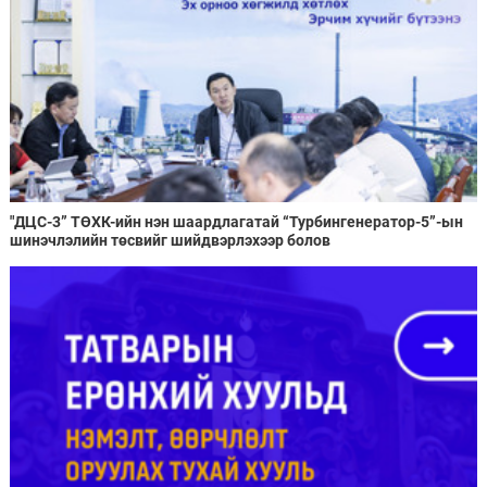
"ДЦС-3” ТӨХК-ийн нэн шаардлагатай “Турбингенератор-5”-ын
шинэчлэлийн төсвийг шийдвэрлэхээр болов