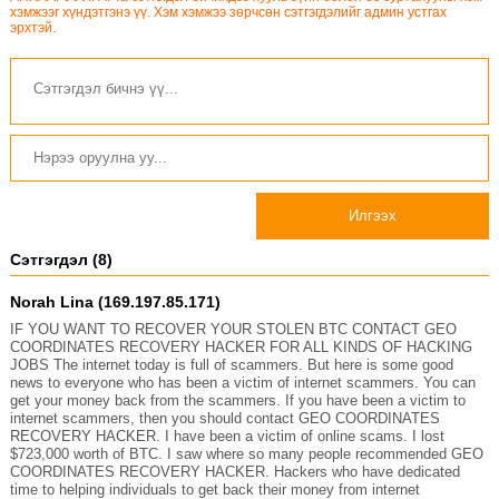
хэмжээг хүндэтгэнэ үү. Хэм хэмжээ зөрчсөн сэтгэгдэлийг админ устгах
эрхтэй.
Илгээх
Сэтгэгдэл (8)
Norah Lina (169.197.85.171)
IF YOU WANT TO RECOVER YOUR STOLEN BTC CONTACT GEO
COORDINATES RECOVERY HACKER FOR ALL KINDS OF HACKING
JOBS The internet today is full of scammers. But here is some good
news to everyone who has been a victim of internet scammers. You can
get your money back from the scammers. If you have been a victim to
internet scammers, then you should contact GEO COORDINATES
RECOVERY HACKER. I have been a victim of online scams. I lost
$723,000 worth of BTC. I saw where so many people recommended GEO
COORDINATES RECOVERY HACKER. Hackers who have dedicated
time to helping individuals to get back their money from internet