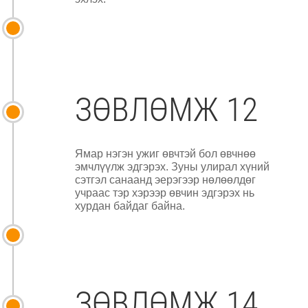
ЗӨВЛӨМЖ 12
Ямар нэгэн ужиг өвчтэй бол өвчнөө
эмчлүүлж эдгэрэх. Зуны улирал хүний
сэтгэл санаанд эерэгээр нөлөөлдөг
учраас тэр хэрээр өвчин эдгэрэх нь
хурдан байдаг байна.
ЗӨВЛӨМЖ 14