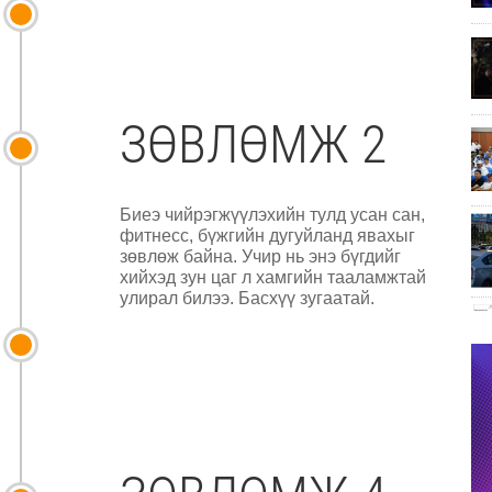
ЗӨВЛӨМЖ 2
Биеэ чийрэгжүүлэхийн тулд усан сан,
фитнесс, бүжгийн дугуйланд явахыг
зөвлөж байна. Учир нь энэ бүгдийг
хийхэд зун цаг л хамгийн тааламжтай
улирал билээ. Басхүү зугаатай.