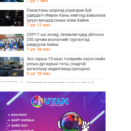
7 цаг 7 мин
Пакистаны шоронд хоригдож буй
удирдагч Имран Ханы хөвгүүд аавынхаа
эрүүл мэндэд санаа зовж байна
7 цаг 12 мин
COP17-ын зочид, төлөөлөгчдөд үйлчлэх
250 орчим жолоочийг сургалтад
хамруулж байна
7 цаг 46 мин
Энэ сарын 15-наас тээврийн хэрэгслийн
улсын дугаарын тэгш, сондгой
ангиллаар хөдөлгөөнд оролцоно
8 цаг 38 мин
Нэгдүгээр хорооллын арын замыг
наймдугаар сарын 6-ны 23:00 цагаас түр
хааж, борооны ус зайлуулах шугамын
8 цаг 39 мин
хөндлөн сэтэлгээ хийнэ
“Туул усан цогцолбор” төслийн
нэгдүгээр шатны ТЭЗҮ-ийг
боловсруулах ажил 90 хувийн
8 цаг 41 мин
гүйцэтгэлтэй байна