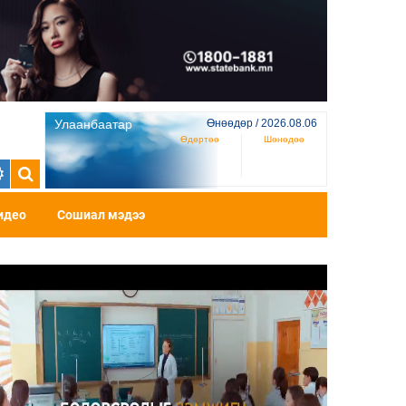
Улаанбаатар
Өнөөдөр / 2026.08.06
Өдөртөө
Шөнөдөө
идео
Сошиал мэдээ