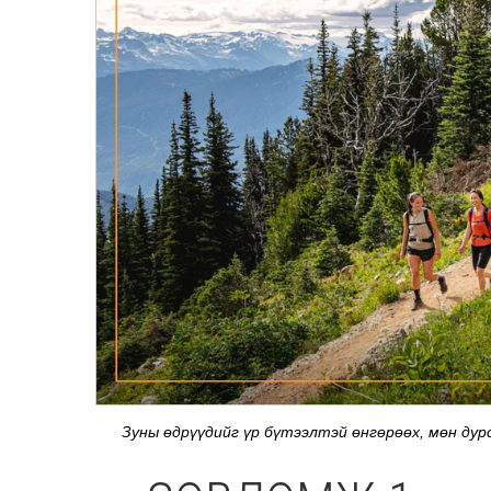
Зуны өдрүүдийг үр бүтээлтэй өнгөрөөх, мөн дур