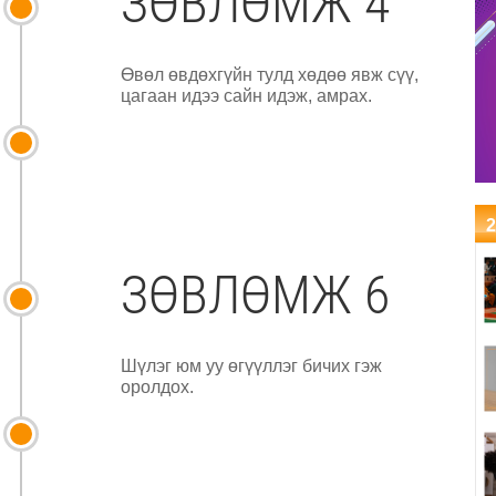
ЗӨВЛӨМЖ 4
Өвөл өвдөхгүйн тулд хөдөө явж сүү,
цагаан идээ сайн идэж, амрах.
2
ЗӨВЛӨМЖ 6
Шүлэг юм уу өгүүллэг бичих гэж
оролдох.