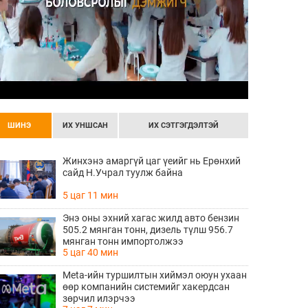
ШИНЭ
ИХ УНШСАН
ИХ СЭТГЭГДЭЛТЭЙ
Жинхэнэ амаргүй цаг үеийг нь Ерөнхий
сайд Н.Учрал туулж байна
5 цаг 11 мин
Энэ оны эхний хагас жилд авто бензин
505.2 мянган тонн, дизель түлш 956.7
мянган тонн импортолжээ
5 цаг 40 мин
Meta-ийн туршилтын хиймэл оюун ухаан
өөр компанийн системийг хакердсан
зөрчил илэрчээ