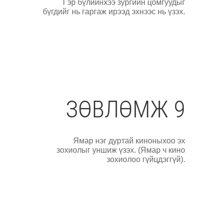
Гэр бүлийнхээ зургийн цомгуудыг
бүгдийг нь гаргаж ирээд эхнээс нь үзэх.
ЗӨВЛӨМЖ 9
Ямар нэг дуртай киноныхоо эх
зохиолыг уншиж үзэх. (Ямар ч кино
зохиолоо гүйцдэггүй).