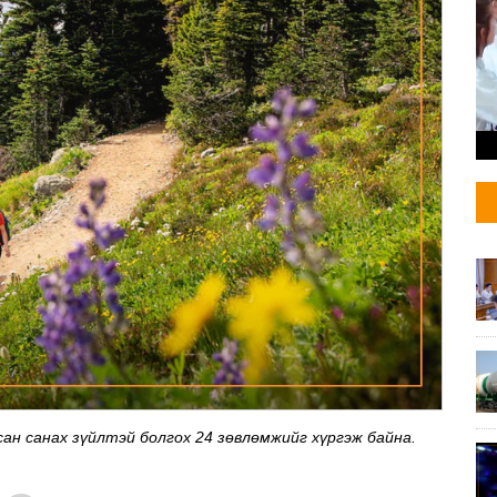
сан санах зүйлтэй болгох 24 зөвлөмжийг хүргэж байна.