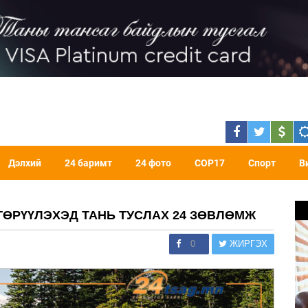
Дэлхий
24 баримт
24 фото
COP17
Спорт
В
ГӨРҮҮЛЭХЭД ТАНЬ ТУСЛАХ 24 ЗӨВЛӨМЖ
0
ЖИРГЭХ