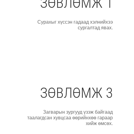
ЗӨВЛӨМЖ 1
Сурахыг хүссэн гадаад хэлнийхээ
сургалтад явах.
ЗӨВЛӨМЖ 3
Загварын зургууд үзэж байгаад
таалагдсан хувцсаа өөрийнхөө гараар
хийж өмсөх.