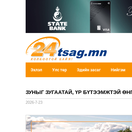
Эхлэл
Улс төр
Эдийн засаг
Нийгэм
ЗУНЫГ ЗУГААТАЙ, ҮР БҮТЭЭМЖТЭЙ ӨН
2026-7-23