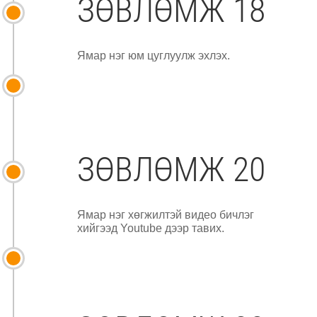
ЗӨВЛӨМЖ 18
Ямар нэг юм цуглуулж эхлэх.
ЗӨВЛӨМЖ 20
Ямар нэг хөгжилтэй видео бичлэг
хийгээд Youtube дээр тавих.