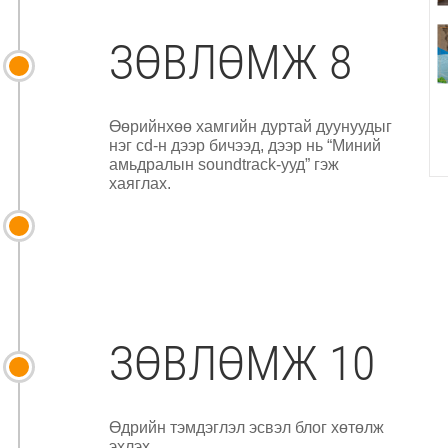
ЗӨВЛӨМЖ 8
Өөрийнхөө хамгийн дуртай дуунуудыг
нэг cd-н дээр бичээд, дээр нь “Миний
амьдралын soundtrack-ууд” гэж
хаяглах.
ЗӨВЛӨМЖ 10
Өдрийн тэмдэглэл эсвэл блог хөтөлж
эхлэх.