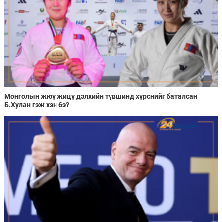
Монголын жюү жицү дэлхийн түвшинд хүрснийг баталсан
Б.Хулан гэж хэн бэ?