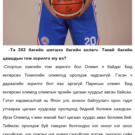
-Та 3Х3 багийн шигшээ багийн ахлагч. Танай багийн
цаашдын том зорилго юу вэ?
-Спортын хамгийн том зорилго бол Олимп л байдаг. Бид
өнгөрсөн Токиогийн олимпод оролцож чадсангүй. Гэсэн ч
дараагийн зорилго бол яах аргагүй Парисын олимп. Бид
өнгөрсөн олимпд олимпын эрхийн цагаан хуудсыг авсан байсан.
Гэтэл харамсалтай нь Япон улс зохион байгуулагч орон гэдэг
утгаараа цагаан хуудсаар оролцоод бидний боломж хаагдсан.
Ирэх Олимпд ч мөн манай багт цагаан хуудас авах боломж бий.
Тиймээс оролцож буй тэмцээн болгондоо нэг оноог нэг оноо
гэхгүйгээр, нэг хожлыг нэг хожил гэхгүйгээр зүтгэж, оноогоо сайн