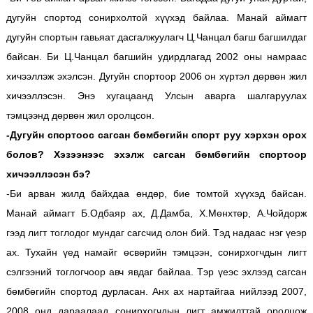
дугуйн спортод сонирхолтой хүүхэд байлаа. Манай аймагт
дугуйн спортын гавьяат дасгалжуулагч Ц.Чанцал багш багшилдаг
байсан. Би Ц.Чанцал багшийн удирдлагад 2002 оны намраас
хичээллэж эхэлсэн. Дугуйн спортоор 2006 он хүртэл дөрвөн жил
хичээллэсэн. Энэ хугацаанд Улсын аварга шалгаруулах
тэмцээнд дөрвөн жил оролцсон.
-Дугуйн спортоос сагсан бөмбөгийн спорт руу хэрхэн орох
болов? Хэзээнээс эхэлж сагсан бөмбөгийн спортоор
хичээллэсэн бэ?
-Би арван жилд байхдаа өндөр, бие томтой хүүхэд байсан.
Манай аймагт Б.Одбаяр ах, Д.Дамба, Х.Мөнхтөр, А.Чойдорж
гээд лигт тоглодог мундаг сагсчид олон бий. Тэд надаас нэг үеэр
ах. Тухайн үед намайг өсвөрийн тэмцээн, сонирхогчдын лигт
сэлгээний тоглогчоор авч явдаг байлаа. Тэр үеэс эхлээд сагсан
бөмбөгийн спортод дурласан. Анх ах нартайгаа нийлээд 2007,
2008 онд дараалаад сонирхогчдын лигт амжилттай оролцож