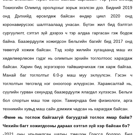
Токиогийн Олимпд оролцохыг зорьж эхэлсэн дээ. Бидний 2019
онд Дэлхийд өрсөлдөж байсан өндөр цикл 2020 онд
коронавирусээс шалтгаалаад унасан. Бүтэн жил бид бэлтгэл
сургуулилт, сэтгэл зүй дээрээ ч тэр алдаа гаргасан гэж бодож
байна. Баазердуулж хожигдсон Бельгийн багийг бид 2017 онд
төвөггүй хожиж байсан. Тэд хоёр жилийн хугацаанд маш их
хөдөлмөрлөсөн гэдэг нь олимпын эрхийн тоглолтоос харагдаж
байсан. Харин бид эсрэгээрээ тайвширчихаж гэж харж байгаа.
Манай баг тоглолтыг 6:0-р маш муу эхлүүлсэн. Гэсэн ч
тоглолтын төгсгөлд нэг оноогоор илүүрхсэн. Харамсалтай нь,
сүүлийн гурван секундэд баазердуулж ялагдал хүлээсэн. Бельги
бол спортын маш том орон. Тамирчдаа бие физиологи, арга
техникийн хувьд маш сайн дэмжиж чадсан нь харагдаж байсан.
-Өмнө нь тоглож байгаагүй багуудтай тоглох ямар байв?
Чехийн багт хожигдсоны дараах сэтгэл зүй хэр байсан бэ?
-2021 оны урьдчилсан шатны тэмцээн Грассд боллоо. Бид