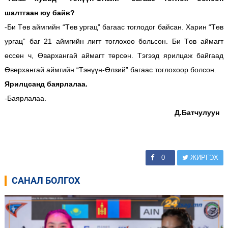
шалтгаан юу байв?
-Би Төв аймгийн “Төв ургац” багаас тоглодог байсан. Харин “Төв
ургац” баг 21 аймгийн лигт тоглохоо больсон. Би Төв аймагт
өссөн ч, Өвархангай аймагт төрсөн. Тэгээд ярилцаж байгаад
Өвөрхангай аймгийн “Тэнүүн-Өлзий” багаас тоглохоор болсон.
Ярилцсанд баярлалаа.
-Баярлалаа.
Д.Батчулуун
0
ЖИРГЭХ
САНАЛ БОЛГОХ