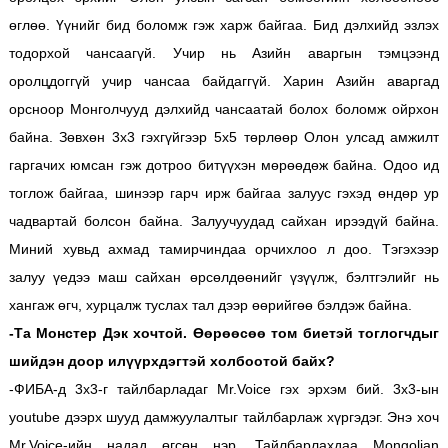
өглөө. Үүнийг бид боломж гэж харж байгаа. Бид дэлхийд эзлэх
тодорхой чансаагүй. Учир нь Азийн аваргын тэмцээнд
оролцдоггүй учир чансаа байдаггүй. Харин Азийн аваргад
орсноор Монголчууд дэлхийд чансаатай болох боломж ойрхон
байна. Зөвхөн 3х3 гэхгүйгээр 5х5 төрлөөр Олон улсад амжилт
гаргачих юмсан гэж дотроо битүүхэн мөрөөдөж байна. Одоо ид
тоглож байгаа, шинээр гарч ирж байгаа залуус гэхэд өндөр ур
чадвартай болсон байна. Залуучуудад сайхан ирээдүй байна.
Миний хувьд ахмад тамирчиндаа орчихлоо л доо. Тэгэхээр
залуу үедээ маш сайхан өрсөлдөөнийг үзүүлж, бэлтгэлийг нь
хангаж өгч, хурцалж туслах тал дээр өөрийгөө бэлдэж байна.
-Та Монстер Дэк хочтой. Өөрөөсөө том биетэй тоглогчдыг
шийдэн доор илүүрхдэгтэй холбоотой байх?
-ФИБА-д 3х3-г тайлбарладаг Mr.Voice гэх эрхэм бий. 3х3-ын
youtube дээрх шууд дамжуулалтыг тайлбарлаж хүргэдэг. Энэ хоч
Mr.Voice-ийн надад өгсөн нэр. Тайлбарлахдаа Mongolian