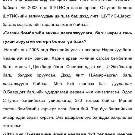
байсан. Би 2008 онд ШУТИС-д элсэн орсон. Оюутан болоод
ШУТИС-ийн залуучуудын шигшээ баг, дээд лигт “ШУТИС-Шаркс”
багаас мэргэжлийн гараагаа эхэлж байлаа.
-Сагсан бөмбөгийн анхны дасгалжуулагч, багш нарын тань
тухай асуухгүй өнгөрч болохгүй байх?
-Намайг анх 2006 онд Өсвөрийн улсын аваргад Наранхүү багш
маань авч явж байсан. Харин арван жилийн сагсан бөмбөгийн
багш маань Ц.Цогтбаяр багш. Сонирхогчдын лигт Л.Энхбаатар
багш бэлдэж оруулсан. Дээд лигт Н.Амаржаргал багш
дасгалжуулж байлаа. Мөн 5х5 шигшээ багт дуудагдаж
О.Баярцогт багшийн удирдлагад дөрвөн жил хичээллэсэн. Одоо
С.Тулга багшийнхаа удирдлагад 3х3 тоглож байна. Миний
сагсан бөмбөгийн карьерт олон багш бий. Тэр бүх багшийнхаа
ачаар өдий зэрэгт хүрсэн. Энэ дашрамд бүх багшдаа баярлалаа
гэж хэлье.
-2016 онд Вьетнамийн Азийн наадамд 3х3 төрлөөр мөнгөн