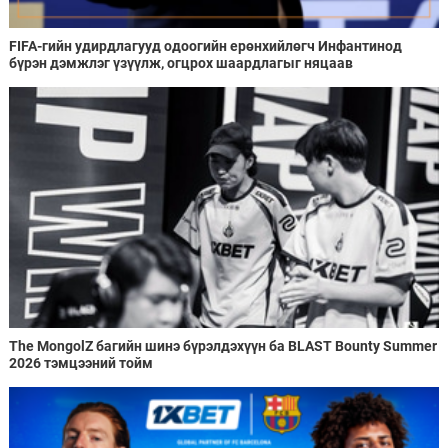
FIFA-гийн удирдлагууд одоогийн ерөнхийлөгч Инфантинод
бүрэн дэмжлэг үзүүлж, огцрох шаардлагыг няцаав
The MongolZ багийн шинэ бүрэлдэхүүн ба BLAST Bounty Summer
2026 тэмцээний тойм