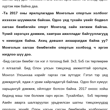
хүртэж явж байна даа.
-Та 2017 оны ярилцлагадаа Монголын спортын холбоог
ихээхэн шүүмжилж байсан. Одоо үед тухайн үеийг бодвол
сагсан бөмбөгийн спорт Монголд сайн хөгжиж байгаа.
Үүний зэрэгцээ дэмжиж, хамтран ажилладаг байгууллагууд
ч нэмэгдэж байна. Ахиц дэвшил анзаарагдаж байна уу?
Монголын сагсан бөмбөгийн спортын холбоод ч эргэн
нэгдлээ шүү дээ.
-Бид сагсан бөмбөг гэх нэг л тогоонд бий. 3х3, 5х5 гэх төрлөөрөө
л ялгаатай. Бид Олон улсын тэмцээнд амжилттай оролцож,
Монгол Улсынхаа нэрийг гаргах гэж зүтгэдэг. Гэтэл тэр үед
дэмждэггүй, ядаж л урам хайрладаггүй байлаа. Одоо бол хүмүүс
харьцангуй дэмжиж, ойлгодог болсон байна. 2017 оноос хойш
бидэнд маш том боломж гарч ирсэн. Тухайлбал, 5х5 төрлөөр
Азийн аварга шалгаруулах урьдчилсан шатны тэмцээнүүдэд
оролцох эрхийг Олон улсын сагсан бөмбөгийн холбооноос