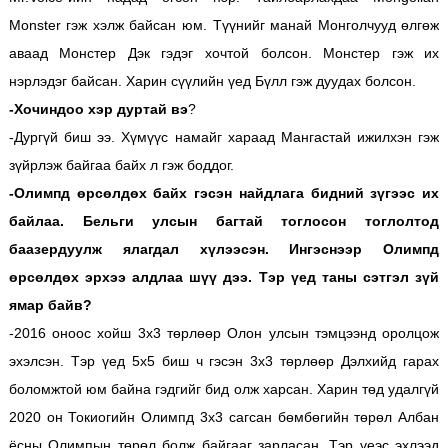
Monster гэж хэлж байсан юм. Түүнийг манай Монголчууд өлгөж
аваад Монстер Дэк гэдэг хочтой болсон. Монстер гэж их
нэрлэдэг байсан. Харин сүүлийн үед Бүлл гэж дуудах болсон.
-Хочиндоо хэр дуртай вэ
?
-Дургүй биш ээ. Хүмүүс намайг хараад Мангастай ижилхэн гэж
зүйрлэж байгаа байх л гэж боддог.
-Олимпд өрсөлдөх байх гэсэн найдлага бидний зүгээс их
байлаа. Бельги улсын багтай тоглосон тоглолтод
баазердуулж ялагдал хүлээсэн. Ингэснээр Олимпд
өрсөлдөх эрхээ алдлаа шүү дээ. Тэр үед таны сэтгэл зүй
ямар байв?
-2016 оноос хойш 3х3 төрлөөр Олон улсын тэмцээнд оролцож
эхэлсэн. Тэр үед 5х5 биш ч гэсэн 3х3 төрлөөр Дэлхийд гарах
боломжтой юм байна гэдгийг бид олж харсан. Харин төд удалгүй
2020 он Токиогийн Олимпд 3х3 сагсан бөмбөгийн төрөл Албан
ёсны Олимпын төрөл болж байгааг зарласан. Тэр үеэс эхлээд