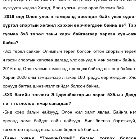
цуглуулж чадвал Хятад, Япон улсын дээр орох боломж бий.
-2016 онд Олон улсын тэмцээнд оролцож байх үеэс одоог
хүртэл спортын хөгжил хэрхэн өөрчлөгдсөн байна вэ? Тэр
тусмаа 3х3 төрөл таны харж байгаагаар хэрхэн хувьсаж
байна?
-3х3 төрөл саяхан Олимпын төрөл болсон отгон спортын төрөл
ч гэсэн спортын хөгжлөө дагаад улс орнууд ч мөн хөгжиж байна.
2016 онд Олон улсын тэмцээнд оролцож байхад нэг өөр байсан.
Харин 2020 оны тэмцээнээр л гэхэд 180 градус өөрчлөгдсөн. Улс
орнууд багтаа шинэчлэлт хийдэг болсон байна.
-3Х3 багийн тоглогч Э.Цэрэнбаатарын эсрэг 5Х5-ын Дээд
лигт тоглолоо, ямар санагдав?
-Бид хоёр багын найзууд. Олон жил хамт явлаа. Байнга нэг
өрөөнд хамт байдаг сайн найзууд. Бие биенээ бэртээхгүй,
тоглолтоо гаргаад явна гэсэн бодолтой байгаа.
-Таны хувьд “Тэнүүн-Өлзий” багаас тоглох болсон