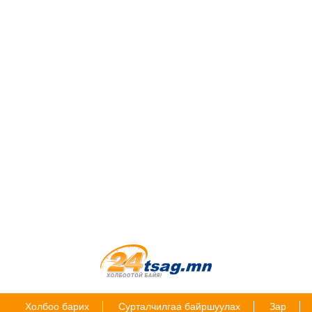
Холбоо барих
Сурталчилгаа байршуулах
Зар