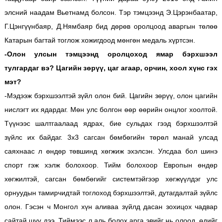
элсний наадам Вьетнамд болсон. Тэр тэмцээнд Э.Цэрэнбаатар,
Г.Цэнгүүнбаяр, Д.Нямбаяр бид дөрөв оролцоод аваргын төлөө
Катарын багтай тоглож хожигдоод мөнгөн медаль хүртсэн.
-Олон улсын тэмцээнд оролцоход ямар бэрхшээл
тулгардаг вэ? Цагийн зөрүү, цаг агаар, орчин, хоол хүнс гэх
мэт?
-Мэдээж бэрхшээлтэй зүйл олон бий. Цагийн зөрүү, олон цагийн
нислэгт их ядардаг. Мөн улс болгон өөр өөрийн онцлог хоолтой.
Түүнээс шалтгаалаад ядрах, бие сульдах гээд бэрхшээлтэй
зүйлс их байдаг. 3x3 сагсан бөмбөгийн төрөл манай улсад
саяхнаас л өндөр төвшинд хөгжиж эхэлсэн. Улсдаа бол шинэ
спорт гэж хэлж болохоор. Тийм болохоор Европын өндөр
хөгжилтэй, сагсан бөмбөгийг системтэйгээр хөгжүүлдэг улс
орнуудын тамирчидтай тоглоход бэрхшээлтэй, дутагдалтай зүйлс
олон. Гэсэн ч Монгол хүн аливаа зүйлд дасан зохицох чадвар
сайтай шүү дээ. Тиймээс л аль болох арга эвийг нь олоод, өдийг