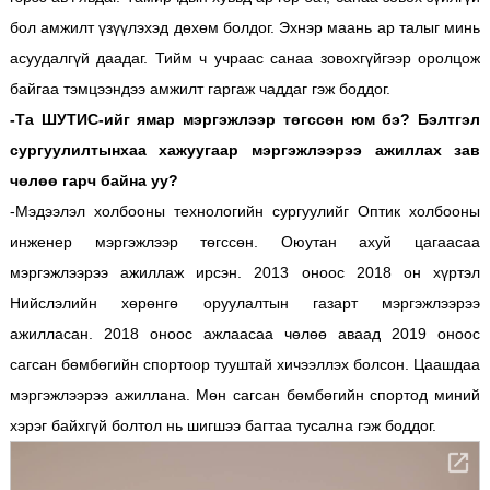
бол амжилт үзүүлэхэд дөхөм болдог. Эхнэр маань ар талыг минь
асуудалгүй даадаг. Тийм ч учраас санаа зовохгүйгээр оролцож
байгаа тэмцээндээ амжилт гаргаж чаддаг гэж боддог.
-Та ШУТИС-ийг ямар мэргэжлээр төгссөн юм бэ? Бэлтгэл
сургуулилтынхаа хажуугаар мэргэжлээрээ ажиллах зав
чөлөө гарч байна уу?
-Мэдээлэл холбооны технологийн сургуулийг Оптик холбооны
инженер мэргэжлээр төгссөн. Оюутан ахуй цагаасаа
мэргэжлээрээ ажиллаж ирсэн. 2013 оноос 2018 он хүртэл
Нийслэлийн хөрөнгө оруулалтын газарт мэргэжлээрээ
ажилласан. 2018 оноос ажлаасаа чөлөө аваад 2019 оноос
сагсан бөмбөгийн спортоор тууштай хичээллэх болсон. Цаашдаа
мэргэжлээрээ ажиллана. Мөн сагсан бөмбөгийн спортод миний
хэрэг байхгүй болтол нь шигшээ багтаа тусална гэж боддог.