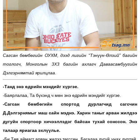
Сагсан бөмбөгийн ОУХМ, дээд лигийн “Тэнүүн-Өлзий” багийн
тоглогч, Монголын 3Х3 багийн ахлагч Даваасамбуугийн
Дэлгэрнямтай ярилцлаа.
-Танд энэ өдрийн мэндийг хүргэе.
-Баярлалаа, Та бүхэнд ч мөн энэ өдрийн мэндийг хүргэе.
-Сагсан бөмбөгийн спортод дурлагчид сагсчин
Д.Дэлгэрнямыг маш сайн мэднэ. Харин таныг арван жилдээ
дугуйн спортоор хичээллэдэг байсан тухай сонссон. Энэ
талаар яриагаа эхлүүлье.
-Би Төв аймагт арван жилээ төгссөн. Багадаа дугуй унах дуртай,