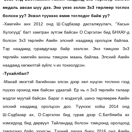
медаль авсан шүү дээ. Энэ үеэс эхлэн 3х3 төрлөөр тоглох
болсон уу? Эсвэл түүнээс өмнө тоглодог байв уу?
-Хамгийн анх 2012 онд Ш.Сэдбазар дасгалжуулагч, “Хасын
Хүлэгүүд” багт хамтран зүтгэж байсан О.Сэргэлэн бид БНХАУ-д
болсон 3х3 төрлийн Азийн элсний наадамд оролцож байлаа.
Тэр наадамд гуравдугаар байр эзэлсэн. Энэ тэмцээн 3х3
төрлийн хамгийн анхны тэмцээн маань байлаа. Элсний Азийн
наадамд хөгжилтэй зүйлс ч их тохиолдсон.
-Тухайлбал?
-Манай эмэгтэй багийнхан элсэн дээр хөл нүцгэн тоглоно гээд
пүүзээ орхиод явж байсан удаатай. Ер нь л 3х3 төрлийн талаар
мэдлэг муутай байсан. Бараг л мэдэхгүй, шинэ төрлөөрөө Азийн
элсний наадамд оролцсон доо. Түүнээс хойш 2014 онд
Ш.Сэдбазар ах, О.Сэргэлэн бид гурав дээр С.Батбямба ах
нэмэгдээд бид дөрвүүл Тайландад болсон тэмцээнд оролцоод
тавдугаар байр эзэлсэн. Түүний дараа буюу 2016 онд Азийн