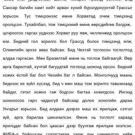
Сансар багийн хамт нийт арван хүний бүрэлдэхүүнтэй Грассыг
зорьсон. Тус тэмцээнээс өмнө Хорватад очиж тэмцээнд
оролцсон. Тухайлбал, том тэмцээний өмнө өөрсдийгөө бэлдэж,
цочроогоо гаргах үүднээс Хорват руу явж, челленжид оролцсон
юм. Бидний гол зорилго бол Грассд болох тэмцээнд ялж,
Олимпийн эрхээ авах байсан. Бид Чехтэй тоглосон тоглолтод
алдаа гаргасан. Мөн Бразилтай өмнө нь тоглож байгаагүй. Өөр
арга барилтай, хүчтэй багуудтай тоглоод шоконд орсон. Бидний
хожих ёстой баг бол Чехийн баг л байсан. Монголчууд маань
биднээс их зүйл хүсээд, бид ч мөн маш том зорилго тавьчихаад
байдаг, гэтэл хожно гэж бодсон багтаа хожигдсон. Ингээд
шокноосоо гарч чадахгүй байсаар долоо хоногийн дараа
Унгарыг зорьсон. Бид алдаан дээрээ маш их ярилцаж, сэтгэл
зүй, арга барилаа шинэчилсэн. Өмнө нь тоглолт хараад
ярилцдаг байсан бол цаасан дээр буулгаж ярилцаж эхэлсэн.
ФИБА-д байршсан статистикаа харж дүн шинжилгээ хийж