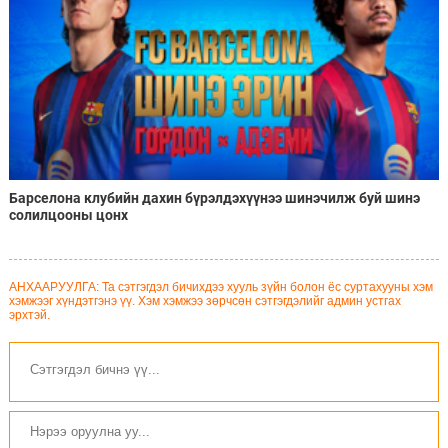
Барселона клубийн дахин бүрэлдэхүүнээ шинэчилж буй шинэ
солилцооны цонх
АНХААРУУЛГА: Та сэтгэгдэл бичихдээ хууль зүйн болон ёс суртахууны хэм
хэмжээг хүндэтгэнэ үү. Хэм хэмжээ зөрчсөн сэтгэгдэлийг админ устгах
эрхтэй.