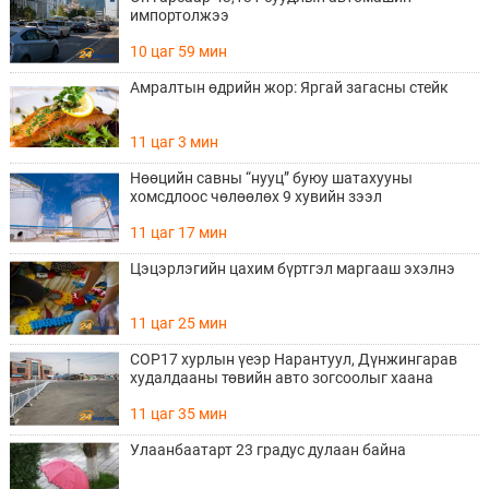
импортолжээ
10 цаг 59 мин
Амралтын өдрийн жор: Яргай загасны стейк
11 цаг 3 мин
Нөөцийн савны “нууц” буюу шатахууны
хомсдлоос чөлөөлөх 9 хувийн зээл
11 цаг 17 мин
Цэцэрлэгийн цахим бүртгэл маргааш эхэлнэ
11 цаг 25 мин
COP17 хурлын үеэр Нарантуул, Дүнжингарав
худалдааны төвийн авто зогсоолыг хаана
11 цаг 35 мин
Улаанбаатарт 23 градус дулаан байна