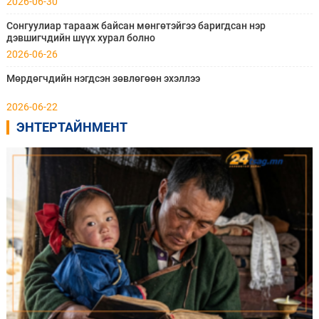
2026-06-30
Сонгуулиар тарааж байсан мөнгөтэйгээ баригдсан нэр
дэвшигчдийн шүүх хурал болно
2026-06-26
Мөрдөгчдийн нэгдсэн зөвлөгөөн эхэллээ
2026-06-22
ЭНТЕРТАЙНМЕНТ