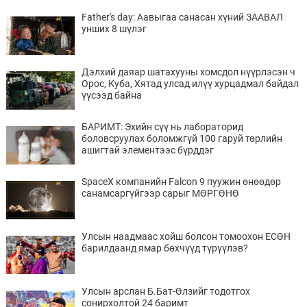
Father's day: Аавыгаа санасан хүний ЗААВАЛ
унших 8 шүлэг
Дэлхий даяар шатахууны хомсдол нүүрлэсэн ч
Орос, Куба, Хятад улсад илүү хурцадмал байдал
үүсээд байна
БАРИМТ: Эхийн сүү нь лабораторид
боловсруулах боломжгүй 100 гаруй төрлийн
ашигтай элементээс бүрддэг
SpaceX компанийн Falcon 9 пуужин өнөөдөр
санамсаргүйгээр сарыг МӨРГӨНӨ
Улсын наадмаас хойш болсон томоохон ЕСӨН
барилдаанд ямар бөхчүүд түрүүлэв?
Улсын арслан Б.Бат-Өлзийг тодотгох
сонирхолтой 24 баримт