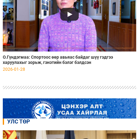
О.Гүндэгмаа: Спортоос өөр авьяас байдаг шүү гэдгээ
харуулахыг зорьж, гэнэтийн бэлэг бэлдсэн
2026-01-28
УЛС ТӨР