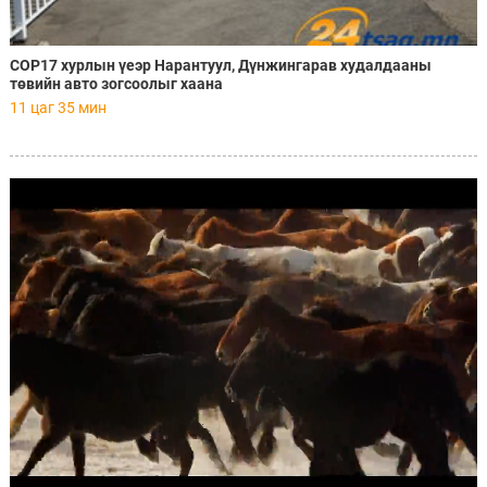
COP17 хурлын үеэр Нарантуул, Дүнжингарав худалдааны
төвийн авто зогсоолыг хаана
11 цаг 35 мин