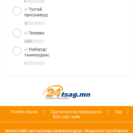
✅ Тусгай
програмууд
✅ Телевиз
✅ Найзууд/
танилуудаас
Холбоо барих
Сурталчилгаа байршуулах
Зар
Вэб сайт
хийх
Зохиогчийн эрх хуулиар хамгаалагдсан. Мэдээлэл хуулбарлах