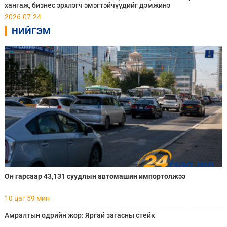
хангаж, бизнес эрхлэгч эмэгтэйчүүдийг дэмжинэ
2026-07-24
НИЙГЭМ
Он гарсаар 43,131 суудлын автомашин импортолжээ
10 цаг 59 мин
Амралтын өдрийн жор: Яргай загасны стейк