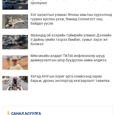
оролцоно
Хэт халалтын улмаас Японы амьтны хүрээлэнд
гурван арслан үхэж, Өмнөд Солонгост онц
байдал үүсэв
Францад ой хээрийн түймрийн улмаас Дэлхийн
II дайны үеийн тэсрэх бөмбөг, сумыг зэрэг ил
болжээ
Мексикийн алдарт TikTok инфлюэнсер шууд
дамжуулалтын үеэр буудуулан амиа алджээ
Хятад АНУ-ын хориг арга хэмжээнд хариу
барьж, дроны экспортод хязгаарлалт тавилаа
САНАЛ АСУУЛГА