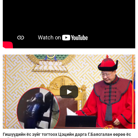
Гишүүдийн ёс зүйг тогтоох Цэцийн дарга Г.Баясгалан өөрөө ёс