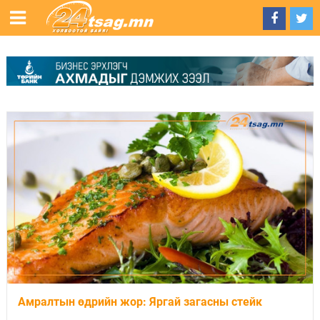
Амралтын өдрийн жор: Яргай загасны стейк