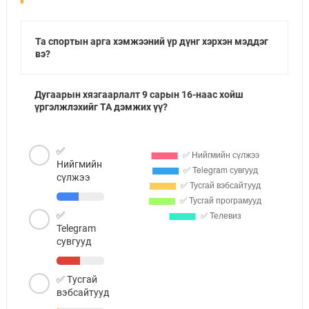
Та спортын арга хэмжээний үр дүнг хэрхэн мэддэг
вэ?
Дугаарын хязгаарлалт 9 сарын 16-наас хойш
үргэлжлэхийг ТА дэмжих үү?
✅
Нийгмийн
сүлжээ
✅
Telegram
сувгууд
✅ Тусгай
вэбсайтууд