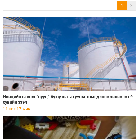
1
2
Нөөцийн савны “нууц” буюу шатахууны хомсдлоос чөлөөлөх 9
хувийн зээл
11 цаг 17 мин