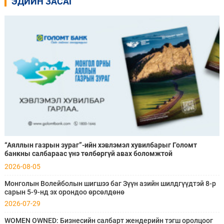
ЭДИЙН ЗАСАГ
“Аяллын газрын зураг”-ийн хэвлэмэл хувилбарыг Голомт
банкны салбараас үнэ төлбөргүй авах боломжтой
2026-08-05
Монголын Волейболын шигшээ баг Зүүн азийн шилдгүүдтэй 8-р
сарын 5-9-нд эх орондоо өрсөлдөнө
2026-07-29
WOMEN OWNED: Бизнесийн салбарт жендерийн тэгш оролцоог