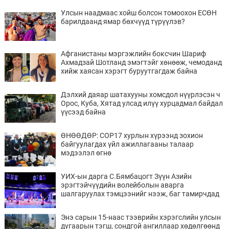
Улсын наадмаас хойш болсон томоохон ЕСӨН
барилдаанд ямар бөхчүүд түрүүлэв?
Афганистаны мэргэжлийн боксчин Шариф
Ахмадзай Шотланд эмэгтэйг хөнөөж, чемоданд
хийж хаясан хэрэгт буруутгагдаж байна
Дэлхий даяар шатахууны хомсдол нүүрлэсэн ч
Орос, Куба, Хятад улсад илүү хурцадмал байдал
үүсээд байна
ӨНӨӨДӨР: COP17 хурлын хүрээнд зохион
байгуулагдах үйл ажиллагааны талаар
мэдээлэл өгнө
УИХ-ын дарга С.Бямбацогт Зүүн Азийн
эрэгтэйчүүдийн волейболын аварга
шалгаруулах тэмцээнийг нээж, баг тамирчдад
амжилт хүслээ
Энэ сарын 15-наас тээврийн хэрэгслийн улсын
дугаарын тэгш, сондгой ангиллаар хөдөлгөөнд