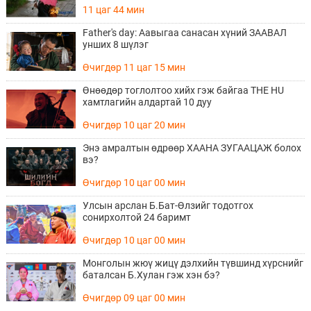
11 цаг 44 мин
Father's day: Аавыгаа санасан хүний ЗААВАЛ
унших 8 шүлэг
Өчигдөр 11 цаг 15 мин
Өнөөдөр тоглолтоо хийх гэж байгаа THE HU
хамтлагийн алдартай 10 дуу
Өчигдөр 10 цаг 20 мин
Энэ амралтын өдрөөр ХААНА ЗУГААЦАЖ болох
вэ?
Өчигдөр 10 цаг 00 мин
Улсын арслан Б.Бат-Өлзийг тодотгох
сонирхолтой 24 баримт
Өчигдөр 10 цаг 00 мин
Монголын жюү жицү дэлхийн түвшинд хүрснийг
баталсан Б.Хулан гэж хэн бэ?
Өчигдөр 09 цаг 00 мин