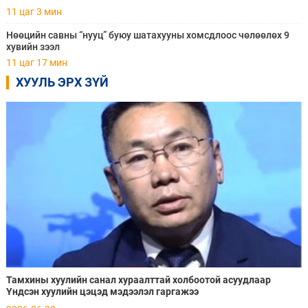
11 цаг 3 мин
Нөөцийн савны “нууц” буюу шатахууны хомсдлоос чөлөөлөх 9
хувийн зээл
11 цаг 17 мин
ХУУЛЬ ЭРХ ЗҮЙ
Тамхины хуулийн санал хураалттай холбоотой асуудлаар
Үндсэн хуулийн цэцэд мэдээлэл гаргажээ