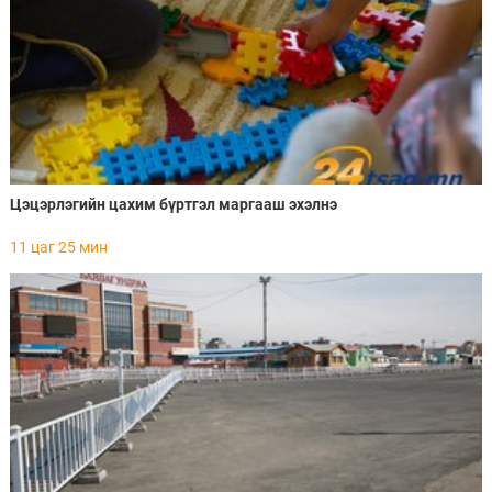
Цэцэрлэгийн цахим бүртгэл маргааш эхэлнэ
11 цаг 25 мин