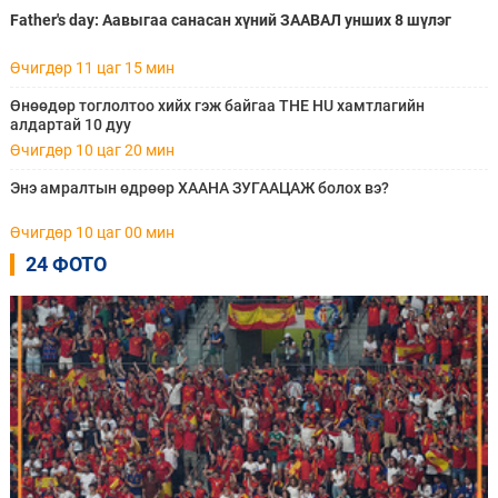
Father's day: Аавыгаа санасан хүний ЗААВАЛ унших 8 шүлэг
Өчигдөр 11 цаг 15 мин
Өнөөдөр тоглолтоо хийх гэж байгаа THE HU хамтлагийн
алдартай 10 дуу
Өчигдөр 10 цаг 20 мин
Энэ амралтын өдрөөр ХААНА ЗУГААЦАЖ болох вэ?
Өчигдөр 10 цаг 00 мин
24 ФОТО