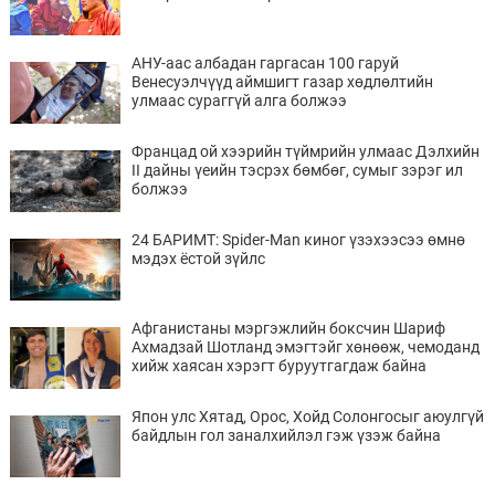
АНУ-аас албадан гаргасан 100 гаруй
Венесуэлчүүд аймшигт газар хөдлөлтийн
улмаас сураггүй алга болжээ
Францад ой хээрийн түймрийн улмаас Дэлхийн
II дайны үеийн тэсрэх бөмбөг, сумыг зэрэг ил
болжээ
24 БАРИМТ: Spider-Man киног үзэхээсээ өмнө
мэдэх ёстой зүйлс
Афганистаны мэргэжлийн боксчин Шариф
Ахмадзай Шотланд эмэгтэйг хөнөөж, чемоданд
хийж хаясан хэрэгт буруутгагдаж байна
Япон улс Хятад, Орос, Хойд Солонгосыг аюулгүй
байдлын гол заналхийлэл гэж үзэж байна