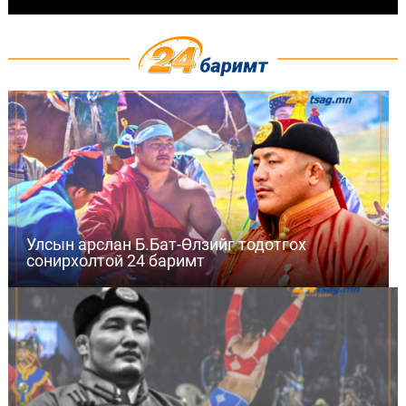
Улсын арслан Б.Бат-Өлзийг тодотгох
сонирхолтой 24 баримт