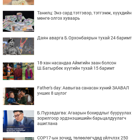
Танилц: Энэ сард тэтгэвэр, тэтгэмж, хүүхдийн
мөнгө олгох хуваарь
Даян аварга Б.Орхонбаярын тухай 24 баримт
18-хан насандаа Аймгийн заан болсон
Ш.Батырбек хүүгийн тухай 15 баримт
Father's day: Аавыгаа санасан хүний ЗААВАЛ
унших 8 шүлэг
Б.Пүрэвдагва: Агаарын бохирдлыг бууруулах
зорилгоор эрдэнэшишийн барьцалдуулагч
ашиглана
COP17-ын зочид, төлөөлөгчдөд үйлчлэх 250