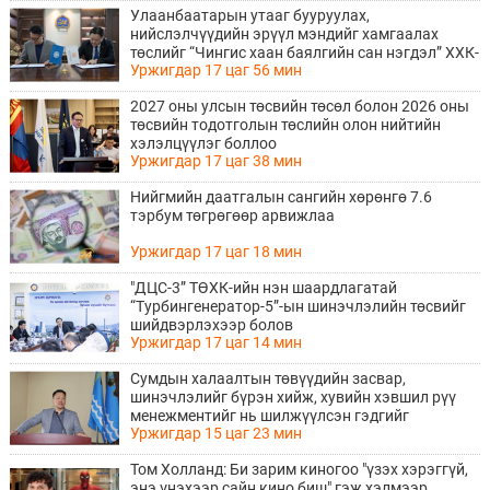
Улаанбаатарын утааг бууруулах,
нийслэлчүүдийн эрүүл мэндийг хамгаалах
төслийг “Чингис хаан баялгийн сан нэгдэл” ХХК-
Уржигдар 17 цаг 56 мин
тай хамтран хэрэгжүүлнэ
2027 оны улсын төсвийн төсөл болон 2026 оны
төсвийн тодотголын төслийн олон нийтийн
хэлэлцүүлэг боллоо
Уржигдар 17 цаг 38 мин
Нийгмийн даатгалын сангийн хөрөнгө 7.6
тэрбум төгрөгөөр арвижлаа
Уржигдар 17 цаг 18 мин
"ДЦС-3” ТӨХК-ийн нэн шаардлагатай
“Турбингенератор-5”-ын шинэчлэлийн төсвийг
шийдвэрлэхээр болов
Уржигдар 17 цаг 14 мин
Сумдын халаалтын төвүүдийн засвар,
шинэчлэлийг бүрэн хийж, хувийн хэвшил рүү
менежментийг нь шилжүүлсэн гэдгийг
Уржигдар 15 цаг 23 мин
онцоллоо
Том Холланд: Би зарим киногоо "үзэх хэрэггүй,
энэ үнэхээр сайн кино биш" гэж хэлмээр