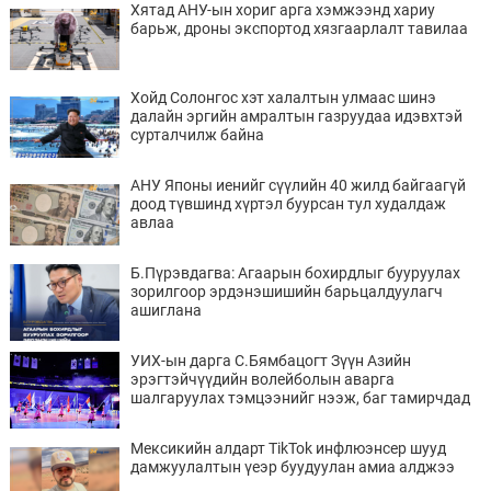
Хятад АНУ-ын хориг арга хэмжээнд хариу
барьж, дроны экспортод хязгаарлалт тавилаа
Хойд Солонгос хэт халалтын улмаас шинэ
далайн эргийн амралтын газруудаа идэвхтэй
сурталчилж байна
АНУ Японы иенийг сүүлийн 40 жилд байгаагүй
доод түвшинд хүртэл буурсан тул худалдаж
авлаа
Б.Пүрэвдагва: Агаарын бохирдлыг бууруулах
зорилгоор эрдэнэшишийн барьцалдуулагч
ашиглана
УИХ-ын дарга С.Бямбацогт Зүүн Азийн
эрэгтэйчүүдийн волейболын аварга
шалгаруулах тэмцээнийг нээж, баг тамирчдад
амжилт хүслээ
Мексикийн алдарт TikTok инфлюэнсер шууд
дамжуулалтын үеэр буудуулан амиа алджээ