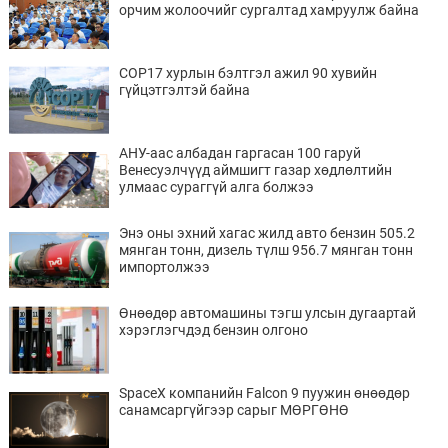
орчим жолоочийг сургалтад хамруулж байна
COP17 хурлын бэлтгэл ажил 90 хувийн
гүйцэтгэлтэй байна
АНУ-аас албадан гаргасан 100 гаруй
Венесуэлчүүд аймшигт газар хөдлөлтийн
улмаас сураггүй алга болжээ
Энэ оны эхний хагас жилд авто бензин 505.2
мянган тонн, дизель түлш 956.7 мянган тонн
импортолжээ
Өнөөдөр автомашины тэгш улсын дугаартай
хэрэглэгчдэд бензин олгоно
SpaceX компанийн Falcon 9 пуужин өнөөдөр
санамсаргүйгээр сарыг МӨРГӨНӨ