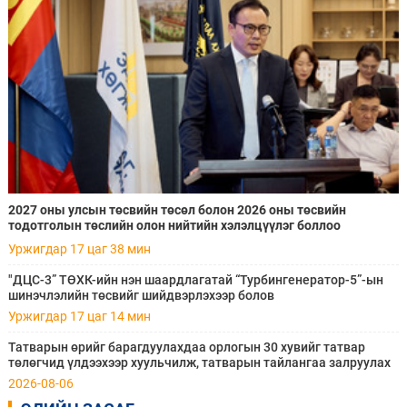
2027 оны улсын төсвийн төсөл болон 2026 оны төсвийн
тодотголын төслийн олон нийтийн хэлэлцүүлэг боллоо
Уржигдар 17 цаг 38 мин
"ДЦС-3” ТӨХК-ийн нэн шаардлагатай “Турбингенератор-5”-ын
шинэчлэлийн төсвийг шийдвэрлэхээр болов
Уржигдар 17 цаг 14 мин
Татварын өрийг барагдуулахдаа орлогын 30 хувийг татвар
төлөгчид үлдээхээр хуульчилж, татварын тайлангаа залруулах
хугацааг хоёр жил болгон сунгажээ
2026-08-06