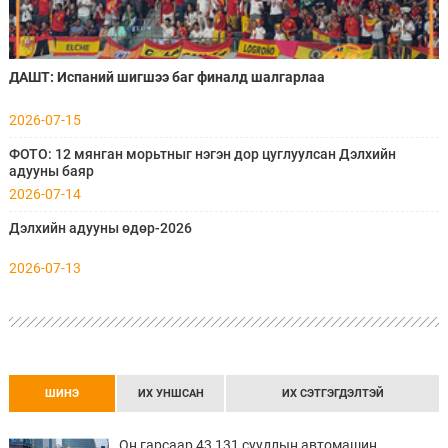
ДАШТ: Испаний шигшээ баг финалд шалгарлаа
2026-07-15
ФОТО: 12 мянган морьтныг нэгэн дор цуглуулсан Дэлхийн
адууны баяр
2026-07-14
Дэлхийн адууны өдөр-2026
2026-07-13
ШИНЭ
ИХ УНШСАН
ИХ СЭТГЭГДЭЛТЭЙ
Он гарсаар 43,131 суудлын автомашин