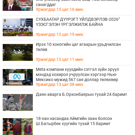
санагддаг
Уржигдар 15 цаг 16 мин
СҮХБААТАР ДҮҮРЭГТ ҮЙЛДВЭРЛЭВ-2026"
ҮЗЭСГЭЛЭН ҮРГЭЛЖИЛЖ БАЙНА
Уржигдар 13 цаг 19 мин
Ирэх 10 хоногийн цаг агаарын урьдчилсан
төлөв
Уржигдар 13 цаг 11 мин
Meta компани хүүхдийн сэтгэл зүйн эрүүл
мэндэд хохирол учруулсан хэргээр Нью-
Мексико мужид 567 сая доллар төлөхөөр
Уржигдар 13 цаг 08 мин
болжээ
Даян аварга Б.Орхонбаярын тухай 24 баримт
18-хан насандаа Аймгийн заан болсон
Ш.Батырбек хүүгийн тухай 15 баримт