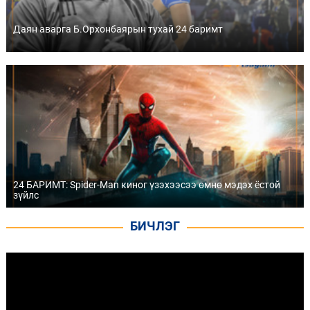
Даян аварга Б.Орхонбаярын тухай 24 баримт
24 БАРИМТ: Spider-Man киног үзэхээсээ өмнө мэдэх ёстой
зүйлс
БИЧЛЭГ