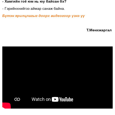
- Хамгийн гоё юм нь юу байсан бэ?
- Гэрийнхнийгээ аймар санаж байна.
Бүтэн ярилцлагыг доорх видеогоор үзнэ үү
Т.Мөнхжаргал