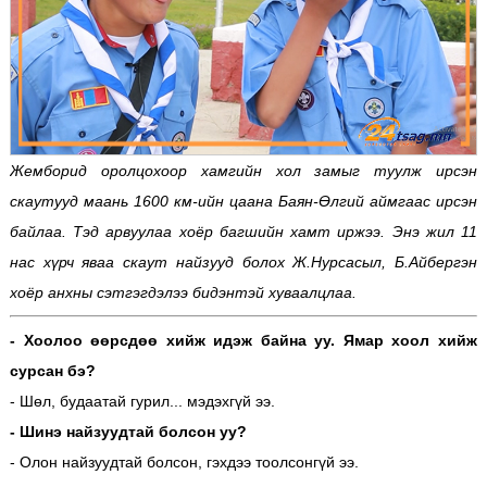
Жемборид оролцохоор хамгийн хол замыг туулж ирсэн
скаутууд маань 1600 км-ийн цаана Баян-Өлгий аймгаас ирсэн
байлаа. Тэд арвуулаа хоёр багшийн хамт иржээ. Энэ жил 11
нас хүрч яваа скаут найзууд болох Ж.Нурсасыл, Б.Айбергэн
хоёр анхны сэтгэгдэлээ бидэнтэй хуваалцлаа.
- Хоолоо өөрсдөө хийж идэж байна уу. Ямар хоол хийж
сурсан бэ?
- Шөл, будаатай гурил... мэдэхгүй ээ.
- Шинэ найзуудтай болсон уу?
- Олон найзуудтай болсон, гэхдээ тоолсонгүй ээ.