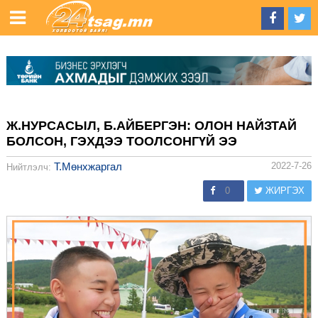
Ж.НУРСАСЫЛ, Б.АЙБЕРГЭН: ОЛОН НАЙЗТАЙ
БОЛСОН, ГЭХДЭЭ ТООЛСОНГҮЙ ЭЭ
Т.Мөнхжаргал
2022-7-26
Нийтлэлч:
0
ЖИРГЭХ