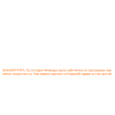
АНХААРУУЛГА: Та сэтгэгдэл бичихдээ хууль зүйн болон ёс суртахууны хэм
хэмээг хүндэтгэнэ үү. Хэм хэмжээ зөрчсөн сэтгэгдэлийг админ устгах эрхтэй.