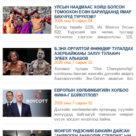
байгуулахаар болж, бүс нутгийн шилдэг
багуудыг Улаанбаатарт хүлээн авах гэж
УЛСЫН НААДМААС ХОЙШ БОЛСОН
байна.
ТОМООХОН ЕСӨН БАРИЛДААНД ЯМАР
БӨХЧҮҮД ТҮРҮҮЛЭВ?
2026 оны 8 сарын 04
Тулгар төрийн 2235, Их Монгол Улсын
820, Үндэсний эрх чөлөө, тусгаар
тогтнолоо сэргээн мандуулсны 115,
Ардын хувьсгалын 105, Ардчилсан
хувьсгалын 36 жилийн ой, Үндэсний их
Б.ЭНХ-ОРГИЛТОЙ ӨНӨӨДӨР ТУЛАЛДАХ
баяр наадам өнгөрөв. Уг наадамд Улсын
АЗЕРБАЙЖАНЫ ЗАЛУУ ТУЛААНЧ
арслан Б.Орхонбаяр түрүүлж, Улсын заан
ЭЛБЕК АЛЫШОВ
Б.Бат-Өлзий үзүүрлэсэн.
2026 оны 7 сарын 31
Холимог тулаан "One Championship"
холбооны бантам жингийн дэлхийн аварга
Баатархүүгийн Энх-Оргил аваргын бүс
хамгаалах тулаанаа энэ сарын 31-нд
хийнэ.
ЕВРОПЫН ХӨЛБӨМБӨГИЙН ХОЛБОО
ФИФА-Г БОЙКОТЛОВ?
2026 оны 7 сарын 31
Дэлхийн хөлбөмбөгийн ертөнцөд сүүлийн
жилүүдэд байгаагүй томоохон хямрал
үүсэх эрсдэл нүүрлээд байна.
МОНГОЛ ҮНДЭСНИЙ БӨХИЙН ДАЙСАН
"АНДРОГЕН АНАБОЛИК СТЕРОИД"-ЫН