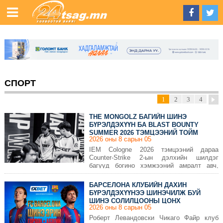
СПОРТ
1
2
3
4
THE MONGOLZ БАГИЙН ШИНЭ
БҮРЭЛДЭХҮҮН БА BLAST BOUNTY
SUMMER 2026 ТЭМЦЭЭНИЙ ТОЙМ
2026 оны 8 сарын 05
IEM Cologne 2026 тэмцээний дараа
Counter-Strike 2-ын дэлхийн шилдэг
багууд богино хэмжээний амралт авч,
бүрэлдэхүүндээ өөрчлөлт оруулсны нэг
нь The MongolZ баг байлаа.
БАРСЕЛОНА КЛУБИЙН ДАХИН
БҮРЭЛДЭХҮҮНЭЭ ШИНЭЧИЛЖ БУЙ
ШИНЭ СОЛИЛЦООНЫ ЦОНХ
2026 оны 8 сарын 05
Роберт Левандовски Чикаго Файр клуб