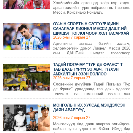
Хөлбөмбөгийн ертөнцөд хоёр нэр хэдэн
арван жилийн турш ноёрхсон нь Лионель
Месси, Кристиано Роналду.
ОУ-ЫН СПОРТЫН СЭТГҮҮЛЧДИЙН
САНАЛААР ЛИОНЕЛ МЕССИ ДАШТ-ИЙ
ШИЛДЭГ ТОГЛОГЧООР ХОЛ ТАСАРХАЙ
2026 оны 7 сарын 27
ШАЛГАРЧЭЭ
Аргентины шигшээ багийн ахлагч,
хөлбөмбөгийн домог Лионел Месси 2026
оны ДАШТ-ий шилдэг тоглогчоор
тодорчээ.
ТАДЕЙ ПОГАЧАР “ТУР ДЕ ФРАНС”-Т
ТАВ ДАХЬ ТҮРҮҮГЭЭ АВЧ, ТҮҮХЭН
АМЖИЛТЫН ЭЗЭН БОЛЛОО
2026 оны 7 сарын 27
Словенийн дугуйчин Тадей Погачар “Тур
де Франс” уралдаанд тав дахь удаагаа
түрүүлж, тус тэмцээний түүхэн дэх
хамгийн олон түрүүтэй дугуйчдын
эгнээнд нэгдлээ.
МОНГОЛЫН ИХ УУЛСАД МЭНДЭЛСЭН
ДАЯН АВАРГУУД
2026 оны 7 сарын 27
Монголчууд бид даян аваргаа өлгийдсөн
сайхан зуныг үдэх гэж байна. Иймд бид