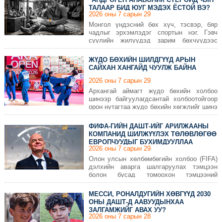
ТАЛААР БИД ЮУГ МЭДЭХ ЁСТОЙ ВЭ?
2026 оны 7 сарын 29
Монгол үндэсний бөх хүч, тэсвэр, бяр
чадлыг эрхэмлэдэг спортын нэг. Гэвч
сүүлийн жилүүдэд зарим бөхчүүдээс
андроген анаболик стероид (AAS) буюу
булчингийн өсөлт, хүчийг нэмэгдүүлэх
ЖҮДО БӨХИЙН ШИЛДГҮҮД АРЫН
зорилгоор хэрэглэдэг дааврын төрлийн
САЙХАН ХАНГАЙД ЧУУЛЖ БАЙНА
бодис илэрдэг болсон бөхийн ертөнцөд
зовнил төрүүлсээр байна.
2026 оны 7 сарын 29
Архангай аймагт жүдо бөхийн холбоо
шинээр байгуулагдсантай холбоотойгоор
орон нутагтаа жүдо бөхийн хөгжлийг шинэ
шатанд гаргах, хүүхэд, залуучуудыг
спортоор, тэр дундаа жүдо бөхөөр
ФИФА-ГИЙН ДАШТ-ИЙГ АРИЛЖААНЫ
хичээллэхэд уриалах, ирээдүйн олимп,
КОМПАНИД ШИЛЖҮҮЛЭХ ТӨЛӨВЛӨГӨӨ
дэлхийн аваргуудыг орон нутгаасаа
ЕВРОПЧУУДЫГ БУХИМДУУЛЛАА
төрүүлэх зорилгын хүрээнд “АРА ОПЕН”
2026 оны 7 сарын 29
тэмцээнийг зохион байгуулж байгаа юм.
Олон улсын хөлбөмбөгийн холбоо (FIFA)
дэлхийн аварга шалгаруулах тэмцээн
болон бусад томоохон тэмцээний
арилжааны эрхийг удирдах шинэ компани
байгуулахаар төлөвлөж буй нь Европын
МЕССИ, РОНАЛДУГИЙН ХӨВГҮҮД 2030
хөлбөмбөгийн холбоо (UEFA)-гийн ширүүн
ОНЫ ДАШТ-Д ААВУУДЫНХАА
эсэргүүцэлтэй тулгараад байна.
ЗАЛГАМЖИЙГ АВАХ УУ?
2026 оны 7 сарын 28