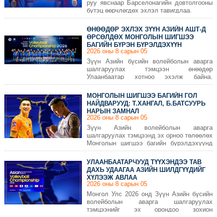
руу явснаар Барселонагийн довтолгооны
бүтэц өөрчлөгдөх эхлэл тавигдлаа.
ӨНӨӨДӨР ЭХЛЭХ ЗҮҮН АЗИЙН АШТ-Д
ӨРСӨЛДӨХ МОНГОЛЫН ШИГШЭЭ
БАГИЙН БҮРЭН БҮРЭЛДЭХҮҮН
2026 оны 8 сарын 05
Зүүн Азийн бүсийн волейболын аварга
шалгаруулах тэмцээн өнөөдөр
Улаанбаатар хотноо эхэлж байна.
Уламжлал ёсоор БНХАУ, Япон, БНСУ,
Тайвань, Хонконг, Макао, Монгол зэрэг
МОНГОЛЫН ШИГШЭЭ БАГИЙН ГОЛ
орнууд оролцдог энэхүү нэр хүндтэй
НАЙДВАРУУД: Т.ХАНГАЛ, Б.БАТСУУРЬ
тэмцээнд Монгол улсаа төлөөлөн
НАРЫН ЗАМНАЛ
оролцох шигшээ багийн бүрэлдэхүүнийг
2026 оны 8 сарын 05
танилцуулж байна.
Зүүн Азийн волейболын аварга
шалгаруулах тэмцээнд эх орноо төлөөлөх
Монголын шигшээ багийн бүрэлдэхүүнд
анхаарал татах тоглогчдоор Тамираагийн
Хангал, Баттөрийн Батсуурь нарыг
УЛААНБААТАРЧУУД ТҮҮХЭНДЭЭ ТАВ
нэрлэж болно.
ДАХЬ УДААГАА АЗИЙН ШИЛДГҮҮДИЙГ
ХҮЛЭЭЖ АВЛАА
2026 оны 8 сарын 05
Монгол Улс 2026 онд Зүүн Азийн бүсийн
волейболын аварга шалгаруулах
тэмцээнийг эх орондоо зохион