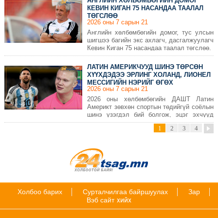
АНГЛИЙН ХӨЛБӨМБӨГИЙН ДОМОГ
КЕВИН КИГАН 75 НАСАНДАА ТААЛАЛ
ТӨГСЛӨӨ
2026 оны 7 сарын 21
Английн хөлбөмбөгийн домог, тус улсын
шигшээ багийн экс ахлагч, дасгалжуулагч
Кевин Киган 75 насандаа таалал төгслөө.
ЛАТИН АМЕРИКЧУУД ШИНЭ ТӨРСӨН
ХҮҮХДЭДЭЭ ЭРЛИНГ ХОЛАНД, ЛИОНЕЛ
МЕССИГИЙН НЭРИЙГ ӨГӨХ
2026 оны 7 сарын 21
ТОХИОЛДОЛ ОГЦОМ НЭМЭГДЖЭЭ
2026 оны хөлбөмбөгийн ДАШТ Латин
Америкт зөвхөн спортын төдийгүй соёлын
шинэ үзэгдэл бий болгож, эцэг эхчүүд
шинээр төрсөн хүүхдүүддээ дэлхийн
1
2
3
4
аваргын оддын нэрийг өгөх болжээ.
Холбоо барих
Сурталчилгаа байршуулах
Зар
Вэб сайт
хийх