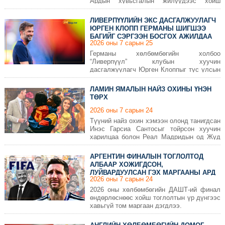
Ардын хувьсгалын жилүүдээс хойш
Монголын их уулсдаа мэндсэлсэн
ДӨРВӨН даян аваргыг танилцуулж байна.
ЛИВЕРПҮҮЛИЙН ЭКС ДАСГАЛЖУУЛАГЧ
ЮРГЕН КЛОПП ГЕРМАНЫ ШИГШЭЭ
БАГИЙГ СЭРГЭЭН БОСГОХ АЖИЛДАА
2026 оны 7 сарын 25
ОРЛОО
Германы хөлбөмбөгийн холбоо
“Ливерпүүл” клубын хуучин
дасгалжуулагч Юрген Клоппыг тус улсын
эрэгтэйчүүдийн шигшээ багийн шинэ
ерөнхий дасгалжуулагчаар томилжээ.
ЛАМИН ЯМАЛЫН НАЙЗ ОХИНЫ ҮНЭН
ТӨРХ
2026 оны 7 сарын 24
Түүний найз охин хэмээн олонд танигдсан
Инэс Гарсиа Сантосыг тойрсон хуучин
харилцаа болон Реал Мадридын од Жүд
Беллингемтэй холбоотой бичлэгүүд олон
нийтийн анхаарлыг татжээ.
АРГЕНТИН ФИНАЛЫН ТОГЛОЛТОД
АЛБААР ХОЖИГДСОН,
ЛУЙВАРДУУЛСАН ГЭХ МАРГААНЫ АРД
2026 оны 7 сарын 24
ЮУ БАЙНА ВЭ?
2026 оны хөлбөмбөгийн ДАШТ-ий финал
өндөрлөснөөс хойш тоглолтын үр дүнгээс
хавьгүй том маргаан дэгдлээ.