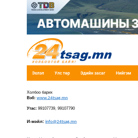
Эхлэл
Улс төр
Эдийн засаг
Нийгэм
Холбоо барих
Вэб:
www.24tsag.mn
Утас:
99107739, 99107790
И-мэйл:
info@24tsag.mn