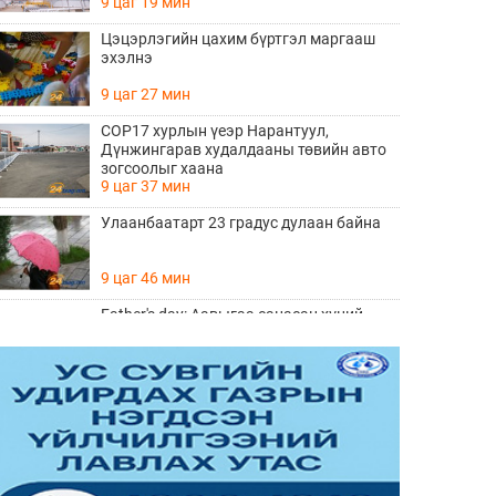
9 цаг 19 мин
Цэцэрлэгийн цахим бүртгэл маргааш
эхэлнэ
9 цаг 27 мин
COP17 хурлын үеэр Нарантуул,
Дүнжингарав худалдааны төвийн авто
зогсоолыг хаана
9 цаг 37 мин
Улаанбаатарт 23 градус дулаан байна
9 цаг 46 мин
Father's day: Аавыгаа санасан хүний
ЗААВАЛ унших 8 шүлэг
Өчигдөр 11 цаг 15 мин
Өнөөдөр тоглолтоо хийх гэж байгаа THE
HU хамтлагийн алдартай 10 дуу
Өчигдөр 10 цаг 20 мин