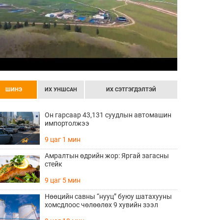
ШИНЭ
ИХ УНШСАН
ИХ СЭТГЭГДЭЛТЭЙ
Он гарсаар 43,131 суудлын автомашин
импортолжээ
9 цаг 1 мин
Амралтын өдрийн жор: Яргай загасны
стейк
9 цаг 5 мин
Нөөцийн савны “нууц” буюу шатахууны
хомсдлоос чөлөөлөх 9 хувийн зээл