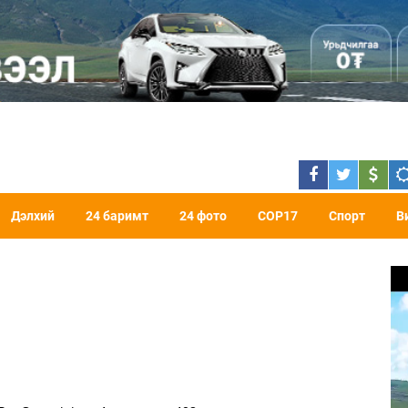
Дэлхий
24 баримт
24 фото
COP17
Спорт
В