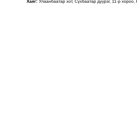
Хаяг:
Улаанбаатар хот, Сүхбаатар дүүрэг, 11-р хороо,