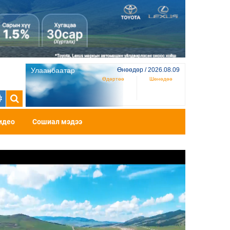
Улаанбаатар
Өнөөдөр / 2026.08.09
Өдөртөө
Шөнөдөө
идео
Сошиал мэдээ