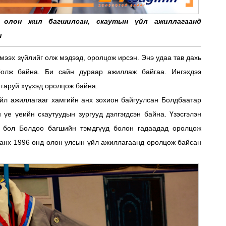
ыг олон жил багшилсан, скаутын үйл ажиллагаанд
н
эмээх зүйлийг олж мэдээд, оролцож ирсэн. Энэ удаа тав дахь
олж байна. Би сайн дураар ажиллаж байгаа. Ингэхдээ
 гаруй хүүхэд оролцож байна.
үйл ажиллагааг хамгийн анх зохион байгуулсан Болдбаатар
 үе үеийн скаутуудын зургууд дэлгэгдсэн байна. Үзэсгэлэн
д бол Болдоо багшийн тэмдгүүд болон гадаадад оролцож
 анх 1996 онд олон улсын үйл ажиллагаанд оролцож байсан