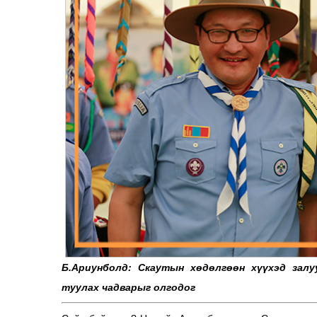
Б.Ариунболд: Скаутын хөдөлгөөн хүүхэд залу
туулах чадварыг олгодог