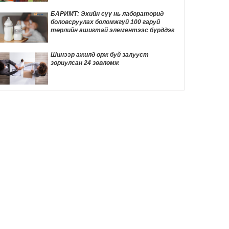
3 цаг 56 мин
БАРИМТ: Эхийн сүү нь лабораторид
боловсруулах боломжгүй 100 гаруй
Өнөөдөр автомашины сондгой улсын
төрлийн ашигтай элементээс бүрддэг
дугаартай хэрэглэгчдэд бензин олгоно
4 цаг 20 мин
Шинээр ажилд орж буй залууст
зориулсан 24 зөвлөмж
Өнөөдөр хийгдэх цахилгаан засварын
хуваарь
4 цаг 23 мин
ӨНӨӨДӨР: “Чингис хааны тайлга
тахилга” сэдэвт эрдэм шинжилгээний
хурал болно
4 цаг 32 мин
Улаанбаатарт 30 градус дулаан байна
4 цаг 39 мин
Жинхэнэ амаргүй цаг үеийг нь Ерөнхий
сайд Н.Учрал туулж байна
21 цаг 28 мин