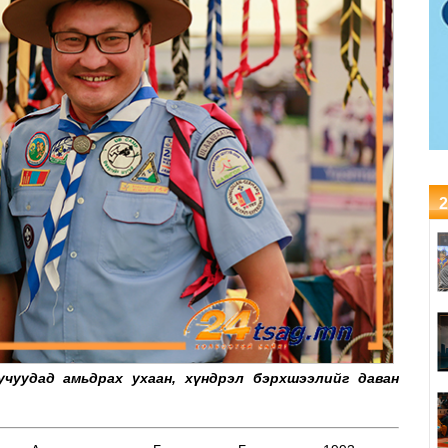
2
учуудад амьдрах ухаан, хүндрэл бэрхшээлийг даван