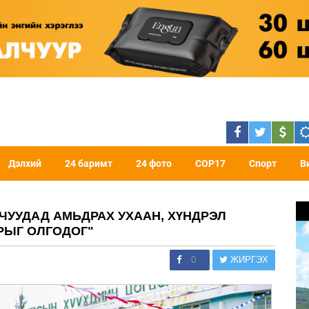
Дэлхий
24 баримт
24 фото
COP17
Спорт
В
ЧУУДАД АМЬДРАХ УХААН, ХҮНДРЭЛ
РЫГ ОЛГОДОГ"
0
ЖИРГЭХ