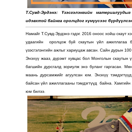
Т.Сувд-Эрдэнэ: Үзэсгэлэнгийн материалууд
идэвхтэй байнга оролцдог хүмүүсээс бүрдүүлсэ
Намайг Т.Сувд-Эрдэнэ гэдэг. 2016 оноос хойш скаут х
удаагийн оролцож буй скаутын үйл ажиллагаа б
үзэсгэлэнгийн ажлыг хариуцаж авсан. Сайн дурын 100
Энэхүү жааз, дүрэмт хувцас бол Монголын скаутын 
багшийн дурсгалд зориулж энэ буланг гаргасан. Мөн
маань дурсамжийг агуулсан юм. Энэхүү тэмдэгтүү
байсан үйл ажиллагааны тэмдэгтүүд байна. Хамгийн
юм билээ.