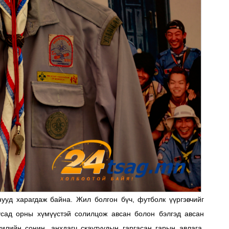
ууд харагдаж байна. Жил болгон бүч, футболк үүргэвчийг
бусад орны хүмүүстэй солилцож авсан болон бэлгэд авсан
жилийн сонин, анхдагч скаутуудын гаргасан гарын авлага,