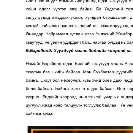
Сайн байна уу? Намайг Ариунболд гэдэг. Скаутууд ма
хойш одоог хүртэл явж байна. Би Үндэсний товч
залуучуудад амьдрах ухаан, хүндрэл бэрхшээлийг д
хүнтэй найзалж нөхөрлөх, өөрийгөө нээж илрүүлэх,
Өнөөдөр Найрамдал зуслан дээр Үндэсний Жембор
скаутууд, үе үеийн удирдагч багш нартаа бүгдэд нь ба
Б.Барсболд: Хүүхдүүд маань биднийг хооронд нь 
Намайг Барсболд гэдэг. Биднийг скаутууд маань Анн
скаутын багш хийж байлаа. Мөн Сүхбаатар дүүргий
байна. Скаут бол нөхөрлөл, хувь хүнд биеэ даах чадв
болж байлаа. Байнга хамт л явдаг байсан. Өөр өө
хуурна. Биднийг хооронд нь ялгахгүй учир их анд
цуглуулчхаад хоёр талцуулж тоглуулж байлаа. Үе үеи
сайхныг хүсье.