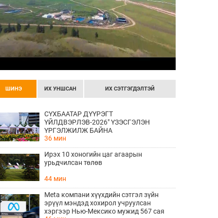
ШИНЭ
ИХ УНШСАН
ИХ СЭТГЭГДЭЛТЭЙ
СҮХБААТАР ДҮҮРЭГТ
ҮЙЛДВЭРЛЭВ-2026" ҮЗЭСГЭЛЭН
ҮРГЭЛЖИЛЖ БАЙНА
36 мин
Ирэх 10 хоногийн цаг агаарын
урьдчилсан төлөв
44 мин
Meta компани хүүхдийн сэтгэл зүйн
эрүүл мэндэд хохирол учруулсан
хэргээр Нью-Мексико мужид 567 сая