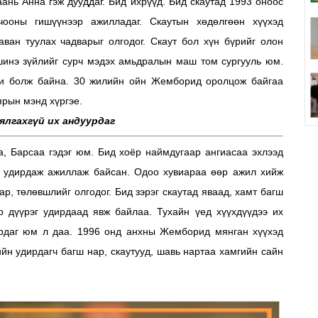
ань Анна гэж дууддаг. Бид ихрүүд. Бид скаутад 1993 оноос
ооны гишүүнээр ажилладаг. Скаутын хөдөлгөөн хүүхэд
аван туулах чадварыг олгодог. Скаут бол хүн бүрийг олон
 шинэ зүйлийг сурч мэдэх амьдралын маш том сургууль юм.
и болж байна. 30 жилийн ойн Жемборид оролцож байгаа
ярын мэнд хүргэе.
ялгахгүй их андуурдаг
а, Барсаа гэдэг юм. Бид хоёр наймдугаар ангиасаа эхлээд
г удирдаж ажиллаж байсан. Одоо хувиараа өөр ажил хийж
ар, төлөвшлийг олгодог. Бид зэрэг скаутад яваад, хамт багш
р дүүрэг удирдаад явж байлаа. Тухайн үед хүүхдүүдээ их
уурдаг юм л даа. 1996 онд анхны Жемборид мянган хүүхэд
йн удирдагч багш нар, скаутууд, шавь нартаа хамгийн сайн