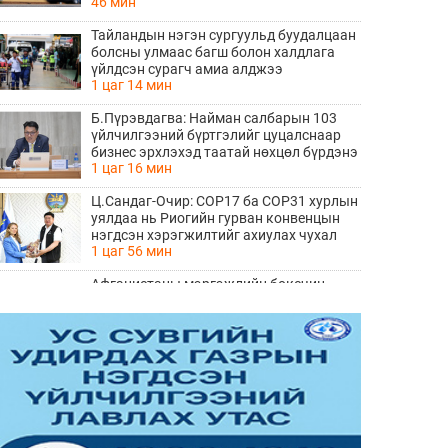
46 мин
доллар төлөхөөр болжээ
Тайландын нэгэн сургуульд буудалцаан
болсны улмаас багш болон халдлага
үйлдсэн сурагч амиа алджээ
1 цаг 14 мин
Б.Пүрэвдагва: Найман салбарын 103
үйлчилгээний бүртгэлийг цуцалснаар
бизнес эрхлэхэд таатай нөхцөл бүрдэнэ
1 цаг 16 мин
Ц.Сандаг-Очир: COP17 ба COP31 хурлын
уялдаа нь Риогийн гурван конвенцын
нэгдсэн хэрэгжилтийг ахиулах чухал
1 цаг 56 мин
алхам болно
Афганистаны мэргэжлийн боксчин
Шариф Ахмадзай Шотланд эмэгтэйг
хөнөөж, чемоданд хийж хаясан хэрэгт
2 цаг 18 мин
буруутгагдаж байна
"Мет Гала 2027" Жон Галлианогийн
үзэсгэлэнгээр нээгдэх болсон нь
ТОМООХОН маргаан дагуулж эхлэв
2 цаг 30 мин