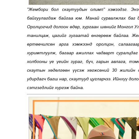
"Жембори бол скаутуудын олимп" хэмээдэг. Эн
байгуулагдаж байгаа юм. Манай сурвалжлах баг 8
Оролцогчид долоон өдөр, зургаан шөнийг Монгол Ул
танилцаж, цагийг зугаатай өнгөрөөж байлаа. Же
өртөөчилсөн арга хэмжээнд оролцон, салааг
хуримтлуулж, багаар ажиллах чадварт суралцдаг
холбооны үе үеийн зураг, бүч, гарын авлага, тэм
скаутын хөдөлгөөн үүсэж хөгжсөний 30 жилийн о
удирдагч багш нар, скаутууд цугларчээ. Ийнхүү до
сэтгэгдлийг хүргэж байна.