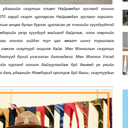
э удаагийн скаутын олимп Найрамдал зусланд зохион
70 гаруй скаут цугларсан Найрамдал зусланг зорилоо.
сын өнцөг булан бүрээс цугласан үе тэнгийн хүүхдүүдтэй
мборийн үеэр хүүхдүүд майханд байрлаж, олон төрлийн
аараа хоолоо хийдэг тул цаг ямагт шинэ туршлaга
 хэмээн скаутууд онцолж байв. Мөн Монголын скаутын
дэгтүүд бүхий үзэсгэлэн дэлгэгджээ. Мөн Монгол Улсад
йн хүрээнд зохион байгуулагдаж буй бөгөөд үе үеийн
лоо дахь удаагийн Жемборид оролцож буй багш, скаутуудын