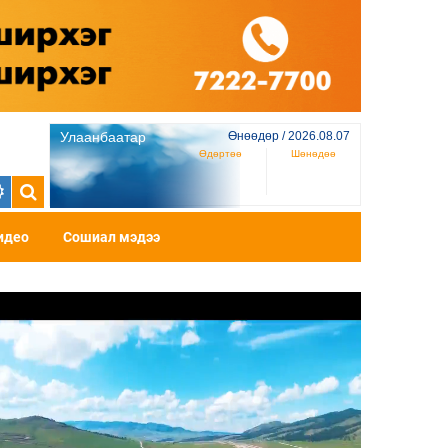
Улаанбаатар
Өнөөдөр / 2026.08.07
Өдөртөө
Шөнөдөө
идео
Сошиал мэдээ