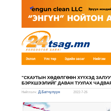
Эхлэл
Улс төр
Эдийн засаг
Нийгэм
"СКАУТЫН ХӨДӨЛГӨӨН ХҮҮХЭД ЗАЛУУ
БЭРХШЭЭЛИЙГ ДАВАН ТУУЛАХ ЧАДВА
Д.Батчулуун
Нийтлэлч:
2022-7-26