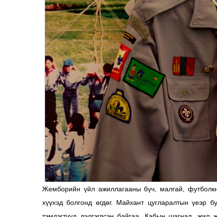
Жемборийн үйл ажиллагааны бүч, малгай, футболкн
хүүхэд болгонд өгдөг. Майхант цугларалтын үеэр 
тэмдэгтүүд дэлгэгдсэн байгаа. Кабын шагнал, жил 