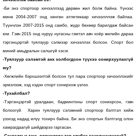
-Би энэ спортоор хичээллээд дөрвөн жил болж байна. Үүнээс
өмнө 2004-2007 онд хөнгөн атлетикаар хичээлллэж байлаа.
Түүнчлэн 2007-2015 онд самбо, жүдо бөхөөр барилдаж байсан
юм. Гэвч 2015 онд нуруу нугасны гэмтэл авч хоёр жилийн дараа
тэргэнцэртэй туялзуур сэлмээр хичээллэх болсон. Спорт бол
миний амьдралын салшгүй хэсэг.
-Туялзуур сэлэмтэй анх холбогдсон түүхээ сонирхуулахгүй
юу?
-Хөгжлийн бэрхшээлтэй болсон тул пара спортоор хичээллэхийг
эрмэлзэж, хэд хэдэн спорт сонирхож үзлээ.
-Тухайлбал?
-Тэргэнцэртэй уралдаан, бадминтоны спорт сонихрсон, гэвч
болоогүй. Харин туялзуур сэлэмний спортоор бэлтгэл хийж
үзэхэд надад илүү тохирч байна. Би энэ спортын бэлтгэлд олон
хамрагдаагүй шийдвэрээ гаргасан.
-Сонголтыг тань өөрчилсөн тэр клубээ танилцуулахгүй?