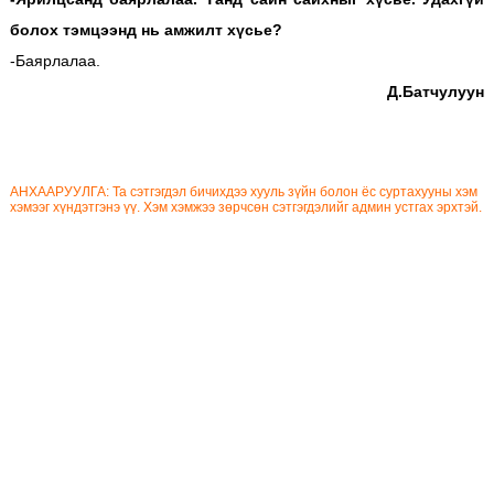
болох тэмцээнд нь амжилт хүсье?
-Баярлалаа.
Д.Батчулуун
АНХААРУУЛГА: Та сэтгэгдэл бичихдээ хууль зүйн болон ёс суртахууны хэм
хэмээг хүндэтгэнэ үү. Хэм хэмжээ зөрчсөн сэтгэгдэлийг админ устгах эрхтэй.