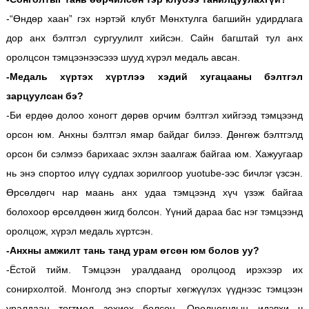
-“Өндөр хаан” гэх нэртэй клубт Мөнхтулга багшийн удирдлага
дор анх бэлтгэл сургуулилт хийсэн. Сайн багштай тул анх
оролцсон тэмцээнээсэээ шууд хүрэл медаль авсан.
-Медаль хүртэх хүртлээ хэдий хугацааны бэлтгэл
зарцуулсан бэ?
-Би ердөө долоо хоногт дөрөв орчим бэлтгэл хийгээд тэмцээнд
орсон юм. Анхны бэлтгэл ямар байдаг билээ. Дөнгөж бэлтгэлд
орсон би сэлмээ барихаас эхлэн заалгаж байгаа юм. Хажуугаар
нь энэ спортоо илүү судлах зорилгоор yuotube-ээс бичлэг үзсэн.
Өрсөлдөгч нар маань анх удаа тэмцээнд хүч үзэж байгаа
болохоор өрсөлдөөн жигд болсон. Үүний дараа бас нэг тэмцээнд
оролцож, хүрэл медаль хүртсэн.
-Анхны амжилт тань танд урам өгсөн юм болов уу?
-Ёстой тийм. Тэмцээн уралдаанд оролцоод ирэхээр их
сонирхолтой. Монголд энэ спортыг хөгжүүлэх үүднээс тэмцээн
уралдаан тогтмол зохиох болсон. Оролцогчдын идэвхи ч