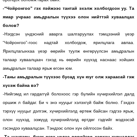
-“Чойронгоо” гэх пэйжээс тантай эхэлж холбогдсон уу. Та
ямар учраас амьдралын түүхээ олон нийттэй хуваалцах
болов?
-Нэгдсэн үндэсний аварга шалгаруулах тэмцээний үеэр
“Чойронгоо”-гоос надтай холбогдож, ярилцлага авлаа.
Ярилцлагынхаа үеэр өөрийн туулж өнгөрүүлсэн амьдралын
талаар хуваалцаач гэхэд нь өөрийн хүүхэд наснаас хойших
амьдралын талаар ярьж өгсөн юм.
-Таны амьдралын түүхээс бусад хүн юуг олж хараасай гэж
хүсэж байна вэ?
-Нийгэмд ил гардаггүй болохоос гэр бүлийн хүчирхийлэл далд
оршиж л байдаг. Би ч энэ нууцыг хэлэхгүй байж болно. Гэхдээ
тэрхүү нууцыг дэлгэж, хүчирхийлэлд өртөж байсан гэдгээ ярьж,
олон хүүхэд, ээжүүд хүчирхийлэлд өртдөг гэдгийг мэдээсэй
гэсэндээ хуваалцсан. Тэндээс олон хүн ойлгосон байх.
-Та шантарч, бууж өгөх үедээ өөрийгөө хэрхэн хурцалдаг