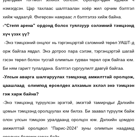
нэмэгдсэн. Цар тахлаас шалтгаалан хоёр жил орчим бэлтгэл
хийж чадаагүй. Өнгөрсөн намраас л бэлтгэлээ хийж байна.
-“Степп арена” ордонд болох туялзуур сэлэмний тэмцээнд
хүч үзэх үү?
-Энэ тэмцээний онцлог нь тэргэнцэртэй сэлэмний төрөл УАШТ-д
орж байгаа явдал. Энэ дотроо пара сэлэм, тэргэнцэртэй шагай
гэсэн төрөл болон тусгай олимпын гурван төрөл орж байгаа юм.
Би ням гаригт тулалдана. Бэлтгэл сургуулилт давгүй байгаа.
-Улсын аварга шалгаруулах тэмцээнд амжилттай оролцож,
цаашлаад олимпод өрсөлдөх алхамын эхлэл энэ тэмцээн
гэж харж байна?
-Энэ тэмцээнд түрүүлсэн эрэгтэй, эмэгтэй тамирчдыг Дэлхийн
цомын тэмцээнд оролцуулах юм билээ. Би заавал түрүүлж байж
олон улсын тэмцээн уралдаанд оролцох юм. Дэлхийн цомдоо
амжилттай оролцвол “Парис-2024” зуны олимпын наадамд
оролцох боломж гарах байх.