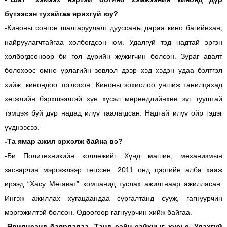
бүтээсэн тухайгаа ярихгүй юу?
-Киноны сонгон шалгаруулалт дууссаны дараа кино багийнхан,
найруулагчтайгаа холбогдсон юм. Удалгүй тэд надтай эргэн
холбогдсоноор би гол дүрийн жүжигчин болсон. Зураг авалт
болохоос өмнө урлагийн зөвлөл дээр хэд хэдэн удаа бэлтгэл
хийж, кинондоо тоглосон. Киноны зохиолоо уншиж танилцахад
хөгжлийн бэрхшээлтэй хүн хүсэл мөрөөдлийнхөө зүг тууштай
тэмцэж буй дүр надад илүү таалагдсан. Надтай илүү ойр гэдэг
үүднээсээ.
-Та ямар ажил эрхэлж байна вэ?
-Би Политехникийн коллежийг Хүнд машин, механизмын
засварчин мэргэжлээр төгссөн. 2011 онд цэргийн алба хааж
ирээд “Хасу Мегават” компанид туслах ажилтнаар ажилласан.
Ингэж ажиллах хугацаандаа сургалтанд сууж, гагнуурчин
мэргэжилтэй болсон. Одоогоор гагнуурчин хийж байгаа.
-Ярилцсанд баярлалаа. Танд сайн сайхныг хүсье. Удахгүй