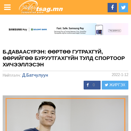
Б.ДАВААСҮРЭН: ӨӨРТӨӨ ГУТРАХГҮЙ,
ӨӨРИЙГӨӨ БУРУУТГАХГҮЙН ТУЛД СПОРТООР
ХИЧЭЭЛЛЭСЭН
Д.Батчулуун
2022-1-12
Нийтлэлч:
0
ЖИРГЭХ