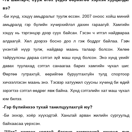
вэ?
-Би хүнд, хэцүү амьдралыг туулж өссөн. 2007 оноос хойш миний
амьдралд гэр бүлийн хүчирхийлэл дахин гараагүй. Хамгийн
хэцүү нь тэргэнцэр дээр суух байсан. Гэсэн ч итгэл найдвараа
алдаагүй. Хөл дээрээ босно доо л гэж боддог байлаа. Гэвч
үнэнтэй нүүр тулж, найдвар маань талаар болсон. Хөлөө
тайруулсны дараа сэтгэл зүй маш хүнд болсон. Энэ хүнд үеийг
давах туулахад сэтгэл санаагаа барих хамгийн чухал шиг.
Өөртөө гутрахгүй, өөрийгөө буруутгахгүйн тулд спортоор
хичээллэсэн маань энэ. Тэсвэр хатуужил суусны хүчинд би өдий
зэрэгтээ сэтгэл өөдрөг явж байна. Хүнд сэтгэлийн хат маш чухал
юм билээ.
-Гэр бүлийнхээ тухай танилцуулахгүй юу?
-Би эхнэр, хоёр хүүхэдтэй. Ханьтай арван жилийн сургуульд
байхаасаа үерхсэн.
-“Шат” хэмээх нэртэй богино хэмжээний кинонд дүр