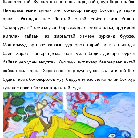
баясгалантай. Зундаа өвс ногооны гарц сайн, хур бороо элбэг.
Намартаа өмнө зүгийн хил орчмоор гандуу боловч үр тариа
арвин. Өвөлдөө цас багатай өнтэй сайхан жил болно.
“Сайжруулагч” хэмээх усан барс жилд алт мөнгө элбэг, ард иргэд
амгалан тайван, аз жаргалтай хэмээн зурхайд буужээ.
Монголчууд эртнээс хаврын уур орох өдрийг ингэж шинждэг
байв. Хэрэв тэнгэр цэлмэг бол түмэн бодис дэлгэрч, бүрхэг
байвал үер усны аюултай. Үүл зүүн зүгт ихээр бөөгнөрвөл өнтэй
сайхан жил гарна. Хэрэв энэ өдөр зүүн зүгээс салхи ихтэй бол
будаа тариа боловсроход муу, баруун зүгээс салхи ихтэй бол хур
тунадас арвин байх магадлалтай гэдэг.