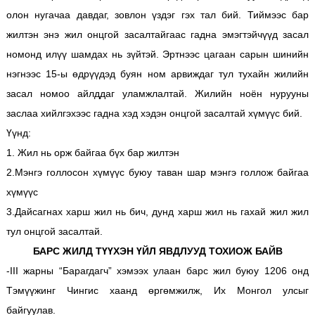
олон нугачаа давдаг, зовлон үздэг гэх тал бий. Тиймээс бар
жилтэн энэ жил онцгой засалтайгаас гадна эмэгтэйчүүд засал
номонд илүү шамдах нь зүйтэй. Эртнээс цагаан сарын шинийн
нэгнээс 15-ы өдрүүдэд буян ном арвиждаг тул тухайн жилийн
засал номоо айлддаг уламжлалтай. Жилийн ноён нурууны
заслаа хийлгэхээс гадна хэд хэдэн онцгой засалтай хүмүүс бий.
Үүнд:
1. Жил нь орж байгаа бүх бар жилтэн
2.Мэнгэ голлосон хүмүүс буюу таван шар мэнгэ голлож байгаа
хүмүүс
3.Дайсагнах харш жил нь бич, дунд харш жил нь гахай жил жил
тул онцгой засалтай.
БАРС ЖИЛД ТҮҮХЭН ҮЙЛ ЯВДЛУУД ТОХИОЖ БАЙВ
-III жарны “Барагдагч” хэмээх улаан барс жил буюу 1206 онд
Тэмүүжинг Чингис хаанд өргөмжилж, Их Монгол улсыг
байгуулав.