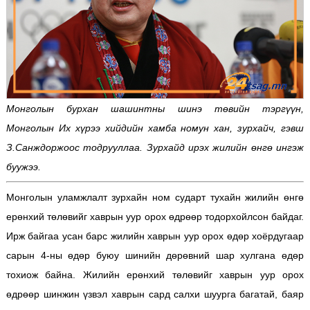
Монголын бурхан шашинтны шинэ төвийн тэргүүн,
Монголын Их хүрээ хийдийн хамба номун хан, зурхайч, гэвш
З.Санждоржоос тодрууллаа. Зурхайд ирэх жилийн өнгө ингэж
буужээ.
Монголын уламжлалт зурхайн ном сударт тухайн жилийн өнгө
ерөнхий төлөвийг хаврын уур орох өдрөөр тодорхойлсон байдаг.
Ирж байгаа усан барс жилийн хаврын уур орох өдөр хоёрдугаар
сарын 4-ны өдөр буюу шинийн дөрөвний шар хулгана өдөр
тохиож байна. Жилийн ерөнхий төлөвийг хаврын уур орох
өдрөөр шинжин үзвэл хаврын сард салхи шуурга багатай, баяр