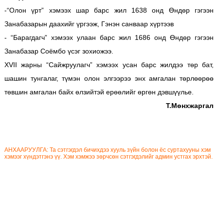
-“Олон үрт” хэмээх шар барс жил 1638 онд Өндөр гэгээн
Занабазарын даахийг үргээж, Гэнэн санваар хүртээв
- “Барагдагч” хэмээх улаан барс жил 1686 онд Өндөр гэгээн
Занабазар Соёмбо үсэг зохиожээ.
XVII жарны “Сайжруулагч” хэмээх усан барс жилдээ төр бат,
шашин тунгалаг, түмэн олон элгээрээ энх амгалан төрлөөрөө
төвшин амгалан байх өлзийтэй ерөөлийг өргөн дэвшүүлье.
Т.Мөнхжаргал
АНХААРУУЛГА: Та сэтгэгдэл бичихдээ хууль зүйн болон ёс суртахууны хэм
хэмээг хүндэтгэнэ үү. Хэм хэмжээ зөрчсөн сэтгэгдэлийг админ устгах эрхтэй.