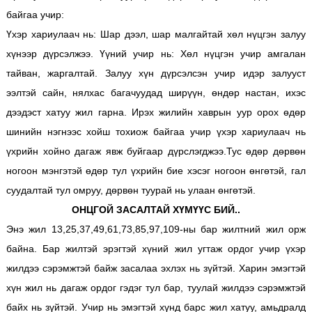
байгаа учир:
Үхэр хариулаач нь: Шар дээл, шар малгайтай хөл нүцгэн залуу
хүнээр дүрсэлжээ. Үүний учир нь: Хөл нүцгэн учир амгалан
тайван, жаргалтай. Залуу хүн дүрсэлсэн учир идэр залууст
ээлтэй сайн, нялхас багачуудад ширүүн, өндөр настан, ихэс
дээдэст хатуу жил гарна. Ирэх жилийн хаврын уур орох өдөр
шинийн нэгнээс хойш тохиож байгаа учир үхэр хариулаач нь
үхрийн хойно дагаж явж буйгаар дүрслэгджээ.Тус өдөр дөрвөн
ногоон мэнгэтэй өдөр тул үхрийн бие хэсэг ногоон өнгөтэй, гал
суудалтай тул омруу, дөрвөн туурай нь улаан өнгөтэй.
ОНЦГОЙ ЗАСАЛТАЙ ХҮМҮҮС БИЙ..
Энэ жил 13,25,37,49,61,73,85,97,109-ны бар жилтний жил орж
байна. Бар жилтэй эрэгтэй хүний жил угтаж ордог учир үхэр
жилдээ сэрэмжтэй байж засалаа эхлэх нь зүйтэй. Харин эмэгтэй
хүн жил нь дагаж ордог гэдэг тул бар, туулай жилдээ сэрэмжтэй
байх нь зүйтэй. Учир нь эмэгтэй хүнд барс жил хатуу, амьдралд