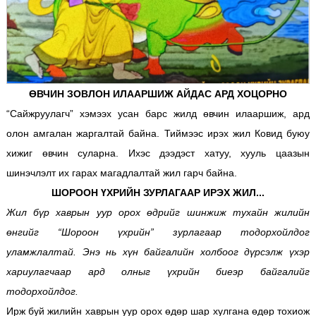
ӨВЧИН ЗОВЛОН ИЛААРШИЖ АЙДАС АРД ХОЦОРНО
“Сайжруулагч” хэмээх усан барс жилд өвчин илааршиж, ард
олон амгалан жаргалтай байна. Тиймээс ирэх жил Ковид буюу
хижиг өвчин суларна. Ихэс дээдэст хатуу, хууль цаазын
шинэчлэлт их гарах магадлалтай жил гарч байна.
ШОРООН ҮХРИЙН ЗУРЛАГААР ИРЭХ ЖИЛ...
Жил бүр хаврын уур орох өдрийг шинжиж тухайн жилийн
өнгийг “Шороон үхрийн” зурлагаар тодорхойлдог
уламжлалтай. Энэ нь хүн байгалийн холбоог дүрсэлж үхэр
хариулагчаар ард олныг үхрийн биеэр байгалийг
тодорхойлдог.
Ирж буй жилийн хаврын уур орох өдөр шар хулгана өдөр тохиож