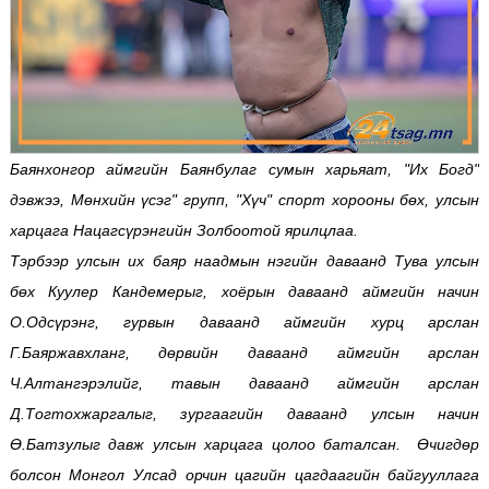
Баянхонгор аймгийн Баянбулаг сумын харьяат, "Их Богд"
дэвжээ, Мөнхийн үсэг" групп, "Хүч" спорт хорооны бөх, улсын
харцага Нацагсүрэнгийн Золбоотой ярилцлаа.
Тэрбээр улсын их баяр наадмын нэгийн даваанд Тува улсын
бөх Куулер Кандемерыг, хоёрын даваанд аймгийн начин
О.Одсүрэнг, гурвын даваанд аймгийн хурц арслан
Г.Баяржавхланг, дөрвийн даваанд аймгийн арслан
Ч.Алтангэрэлийг, тавын даваанд аймгийн арслан
Д.Тогтохжаргалыг, зургаагийн даваанд улсын начин
Ө.Батзулыг давж улсын харцага цолоо баталсан.
Өчигдөр
болсон Монгол Улсад орчин цагийн цагдаагийн байгууллага