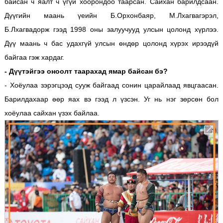
байсан ч яалт ч үгүй хоорондоо таарсан. Сайхан барилдсаан.
Дүүгийн маань үеийн Б.Орхонбаяр, М.Лхагвагэрэл,
Б.Лхагвадорж гээд 1998 оны залуучууд улсын цолонд хүрлээ.
Дүү маань ч бас удахгүй улсын өндөр цолонд хүрэх ирээдүй
байгаа гэж хардаг.
- Дүүтэйгээ оноолт таарахад ямар байсан бэ?
- Хоёулаа зэрэгцээд сууж байгаад сонин царайлаад явцгаасан.
Барилдахаар өөр яах вэ гээд л үзсэн. Уг нь нэг зөрсөн бол
хоёулаа сайхан үзэх байлаа.