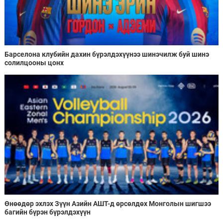
Барселона клубийн дахин бүрэлдэхүүнээ шинэчилж буй шинэ
солилцооны цонх
Өнөөдөр эхлэх Зүүн Азийн АШТ-д өрсөлдөх Монголын шигшээ
багийн бүрэн бүрэлдэхүүн