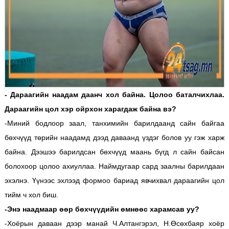
- Дараагийн наадам даанч хол байна. Цолоо баталчихлаа.
Дараагийн цол хэр ойрхон харагдаж байна вэ?
-Миний бодлоор заал, танхимийн барилдаанд сайн байгаа
бөхчүүд төрийн наадамд дээд даваанд үздэг болов уу гэж харж
байна. Дээшээ барилдсан бөхчүүд маань бүгд л сайн байсан
болохоор цолоо ахиуллаа. Наймдугаар сард заалны барилдаан
эхэлнэ. Үүнээс эхлээд формоо бариад явчихвал дараагийн цол
тийм ч хол биш.
-Энэ наадмаар өөр бөхчүүдийн өмнөөс харамсав уу?
-Хоёрын даваан дээр манай Ч.Алтангэрэл, Н.Өсөхбаяр хоёр