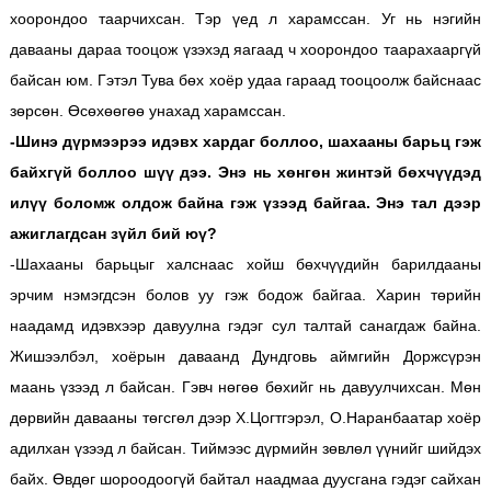
хоорондоо таарчихсан. Тэр үед л харамссан. Уг нь нэгийн
давааны дараа тооцож үзэхэд яагаад ч хоорондоо таарахааргүй
байсан юм. Гэтэл Тува бөх хоёр удаа гараад тооцоолж байснаас
зөрсөн. Өсөхөөгөө унахад харамссан.
-Шинэ дүрмээрээ идэвх хардаг боллоо, шахааны барьц гэж
байхгүй боллоо шүү дээ. Энэ нь хөнгөн жинтэй бөхчүүдэд
илүү боломж олдож байна гэж үзээд байгаа. Энэ тал дээр
ажиглагдсан зүйл бий юү?
-Шахааны барьцыг халснаас хойш бөхчүүдийн барилдааны
эрчим нэмэгдсэн болов уу гэж бодож байгаа. Харин төрийн
наадамд идэвхээр давуулна гэдэг сул талтай санагдаж байна.
Жишээлбэл, хоёрын даваанд Дундговь аймгийн Доржсүрэн
маань үзээд л байсан. Гэвч нөгөө бөхийг нь давуулчихсан. Мөн
дөрвийн давааны төгсгөл дээр Х.Цогтгэрэл, О.Наранбаатар хоёр
адилхан үзээд л байсан. Тиймээс дүрмийн зөвлөл үүнийг шийдэх
байх. Өвдөг шороодоогүй байтал наадмаа дуусгана гэдэг сайхан