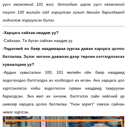
үүсч хөгжсөний 101 жил, дотоодын цэрэг үүсч хөгжсөний
түүхт 100 жилийн ойд зориулсан хүчит бөхийн барилдаанд
зодоглож түрүүлсэн билээ.
-Харцага сайхан наадав уу?
-Сайхаан, Та бүхэн сайхан наадав уу.
-Үндэсний их баяр наадмаараа зургаа даван харцага цолоо
батлалаа. Зүлэг ногоон дэвжээн дээр төрсөн сэтгэгдлээсээ
хуваалцана уу?
-Ардын хувьсгалын 100, 101 жилийн ойн баяр наадамд
зодоглохдоо бэлтгэлдээ ач холбогдол их өгсөн. Анх харцага цол
хүртсэнээсээ хойш зодоглосон гурван наадамд тааруухан
барилдсан. Энэ жил их хичээж, бэлтгэлээ сайн хийсний үр
шимээр харцага цолоо батлалаа. “Үнэн зоригт” хэмээх сайхан
чимэг хүртсэн.