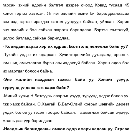
гарсан эхний өдрийн бэлтгэл дээрээ очоод Ковид тусаад 45
хоног гэртээ хэвтсэн. Яг нэг жилийн өмнө би барилдаанаасаа
гэмтээд гэртээ ирэхдээ сэтгэл дундуур байсан, уйлсан. Харин
энэ жилийнх бол сайхан жаргаж барилдлаа. Бэртэл гэмтэлгүй,
цолоо батлаад сайхан барилдлаа.
- Ковидын дараа хэр их ядрав. Бэлтгэлд нөлөөлж байв уу?
-Тухайн үедээ их ядарсан. Хүчилтөрөгчийн дутагдалд орсон ч
юм шиг, амьсгаагаа бүрэн авч чадахгүй байсан. Харин одоо бол
их мартдаг болсон байна.
-Энэ жилийн наадмын таамаг байв уу. Хэнийг үзүүр,
түрүүнд үлдэнэ гэж харж байв?
-Миний хувьд Н.Батсуурь аваргыг үзүүр, түрүүнд үлдэх болов уу
гэж харж байсан. О.Хангай, Б.Бат-Өлзий хоёрыг шөвгийн дөрөвт
үлдэх болов уу гэсэн тооцоо байсан. Таамаглаж байсан хүмүүс
маань дээгүүр барилдсан.
-Наадмын барилдааны өмнөх өдөр амарч чадсан уу. Стресс