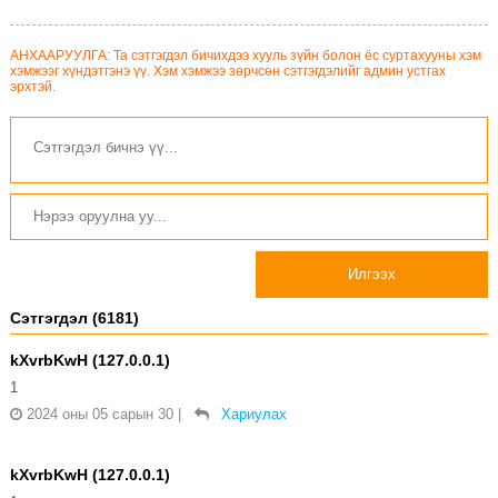
АНХААРУУЛГА: Та сэтгэгдэл бичихдээ хууль зүйн болон ёс суртахууны хэм
хэмжээг хүндэтгэнэ үү. Хэм хэмжээ зөрчсөн сэтгэгдэлийг админ устгах
эрхтэй.
Илгээх
Сэтгэгдэл (6181)
kXvrbKwH (127.0.0.1)
1
2024 оны 05 сарын 30
|
Хариулах
kXvrbKwH (127.0.0.1)