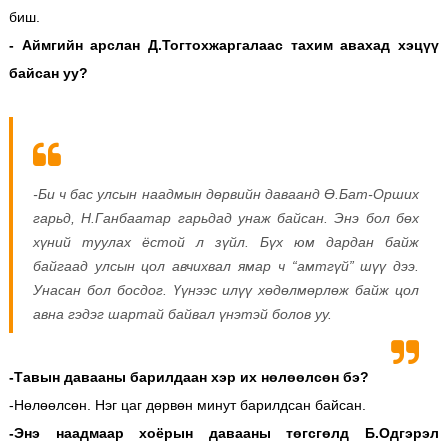
биш.
- Аймгийн арслан Д.Тогтохжаргалаас тахим авахад хэцүү
байсан уу?
-Би ч бас улсын наадмын дөрвийн даваанд Ө.Бат-Орших
гарьд, Н.Ганбаатар гарьдад унаж байсан. Энэ бол бөх
хүний туулах ёстой л зүйл. Бүх юм дардан байж
байгаад улсын цол авчихвал ямар ч “амтгүй” шүү дээ.
Унасан бол босдог. Үүнээс илүү хөдөлмөрлөж байж цол
авна гэдэг шартай байвал үнэтэй болов уу.
-Тавын давааны барилдаан хэр их нөлөөлсөн бэ?
-Нөлөөлсөн. Нэг цаг дөрвөн минут барилдсан байсан.
-Энэ наадмаар хоёрын давааны төгсгөлд Б.Одгэрэл