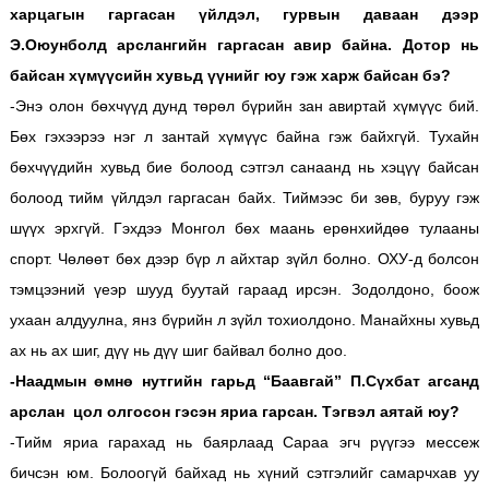
харцагын гаргасан үйлдэл, гурвын даваан дээр
Э.Оюунболд арслангийн гаргасан авир байна. Дотор нь
байсан хүмүүсийн хувьд үүнийг юу гэж харж байсан бэ?
-Энэ олон бөхчүүд дунд төрөл бүрийн зан авиртай хүмүүс бий.
Бөх гэхээрээ нэг л зантай хүмүүс байна гэж байхгүй. Тухайн
бөхчүүдийн хувьд бие болоод сэтгэл санаанд нь хэцүү байсан
болоод тийм үйлдэл гаргасан байх. Тиймээс би зөв, буруу гэж
шүүх эрхгүй. Гэхдээ Монгол бөх маань ерөнхийдөө тулааны
спорт. Чөлөөт бөх дээр бүр л айхтар зүйл болно. ОХУ-д болсон
тэмцээний үеэр шууд буутай гараад ирсэн. Зодолдоно, боож
ухаан алдуулна, янз бүрийн л зүйл тохиолдоно. Манайхны хувьд
ах нь ах шиг, дүү нь дүү шиг байвал болно доо.
-Наадмын өмнө нутгийн гарьд “Баавгай” П.Сүхбат агсанд
арслан цол олгосон гэсэн яриа гарсан. Тэгвэл аятай юу?
-Тийм яриа гарахад нь баярлаад Сараа эгч рүүгээ мессеж
бичсэн юм. Болоогүй байхад нь хүний сэтгэлийг самарчхав уу