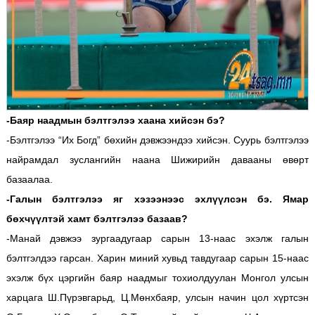
-Баяр наадмын бэлтгэлээ хаана хийсэн бэ?
-Бэлтгэлээ “Их Богд” бөхийн дэвжээндээ хийсэн. Суурь бэлтгэлээ
найрамдал зуслангийн наана Шижирийн давааны өвөрт
базаалаа.
-Галын бэлтгэлээ яг хэзээнээс эхлүүлсэн бэ. Ямар
бөхчүүлтэй хамт бэлтгэлээ базаав?
-Манай дэвжээ зургаадугаар сарын 13-наас эхэлж галын
бэлтгэлдээ гарсан. Харин миний хувьд тавдугаар сарын 15-наас
эхэлж бүх цэргийн баяр наадмыг тохиолдуулан Монгол улсын
харцага Ш.Пүрэвгарьд, Ц.Мөнхбаяр, улсын начин цол хүртсэн