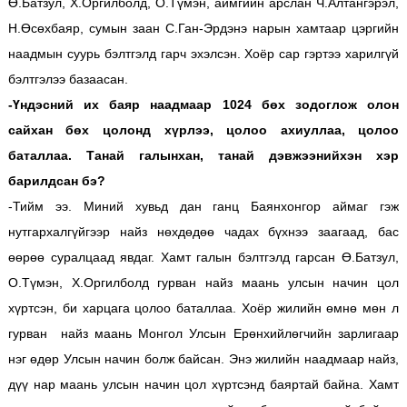
Ө.Батзул, Х.Оргилболд, О.Түмэн, аймгийн арслан Ч.Алтангэрэл,
Н.Өсөхбаяр, сумын заан С.Ган-Эрдэнэ нарын хамтаар цэргийн
наадмын суурь бэлтгэлд гарч эхэлсэн. Хоёр сар гэртээ харилгүй
бэлтгэлээ базаасан.
-Үндэсний их баяр наадмаар 1024 бөх зодоглож олон
сайхан бөх цолонд хүрлээ, цолоо ахиуллаа, цолоо
баталлаа. Танай галынхан, танай дэвжээнийхэн хэр
барилдсан бэ?
-Тийм ээ. Миний хувьд дан ганц Баянхонгор аймаг гэж
нутгархалгүйгээр найз нөхдөдөө чадах бүхнээ заагаад, бас
өөрөө суралцаад явдаг. Хамт галын бэлтгэлд гарсан Ө.Батзул,
О.Түмэн, Х.Оргилболд гурван найз маань улсын начин цол
хүртсэн, би харцага цолоо баталлаа. Хоёр жилийн өмнө мөн л
гурван найз маань Монгол Улсын Ерөнхийлөгчийн зарлигаар
нэг өдөр Улсын начин болж байсан. Энэ жилийн наадмаар найз,
дүү нар маань улсын начин цол хүртсэнд баяртай байна. Хамт