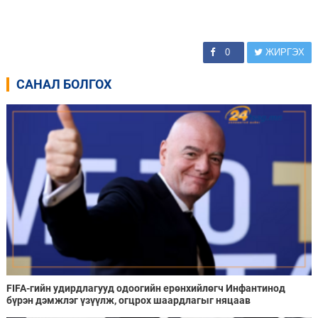
0
ЖИРГЭХ
САНАЛ БОЛГОХ
FIFA-гийн удирдлагууд одоогийн ерөнхийлөгч Инфантинод
бүрэн дэмжлэг үзүүлж, огцрох шаардлагыг няцаав