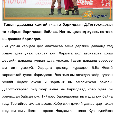
-Тавын давааны хамгийн чанга барилдаан Д.Тогтохжаргал
та хоёрын барилдаан байлаа. Нэг нь цолонд хүрэх, нөгөөх
нь дээшээ барилдах.
-Би улсын харцага цол авахаасаа өмнө дөрвийн даваанд хэд
хэдэн удаа унаж байсан юм. Харцага цол авснаасаа хойш
дөрвийн даваанд гурван удаа унасан. Тавын даваанд ерөөсөө
ам авч үзээгүй. Харцага цолонд хүрэхдээ Б.Бат-Өлзий
харцагатай тунаж барилдсан. Энэ жил ам авахдаа хоёр, гурван
хүнийг бодож очсон ч заримыг нь амлачихсан байсан.
Д.Тогтохжаргал бид хоёр өмнө нь барилдаад хоёр удаа би
хаячихсан байсан юм. Тиймээс барилдааныг нь мэдэх юм байна
гээд Тоогийгоо амлаж авсан. Хоёр жил дэлхий даяар цар тахал
гээд юм юм л болж өнгөрлөө. Наадам ч өнжлөө. Хувь хүнийхээ