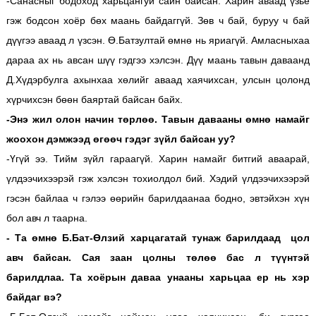
-Санасныг бодоход харьцангуй сайн байсан. Харин аваад үзье
гэж бодсон хоёр бөх маань байдаггүй. Зөв ч бай, буруу ч бай
дүүгээ аваад л үзсэн. Ө.Батзултай өмнө нь яриагүй. Амласныхаа
дараа ах нь авсан шүү гэдгээ хэлсэн. Дүү маань тавын даваанд
Д.Хүдэрбулга ахынхаа хөлийг аваад хаячихсан, улсын цолонд
хүрчихсэн бөөн баяртай байсан байх.
-Энэ жил олон начин төрлөө. Тавын давааны өмнө намайг
жоохон дэмжээд өгөөч гэдэг зүйл байсан уу?
-Үгүй ээ. Тийм зүйл гараагүй. Харин намайг битгий аваарай,
үлдээчихээрэй гэж хэлсэн тохиолдол бий. Хэдий үлдээчихээрэй
гэсэн байлаа ч гэлээ өөрийн барилдаанаа бодно, эвтэйхэн хүн
бол авч л таарна.
- Та өмнө Б.Бат-Өлзий харцагатай тунаж барилдаад цол
авч байсан. Сая заан цолны төлөө бас л түүнтэй
барилдлаа. Та хоёрын даваа унааны харьцаа ер нь хэр
байдаг вэ?