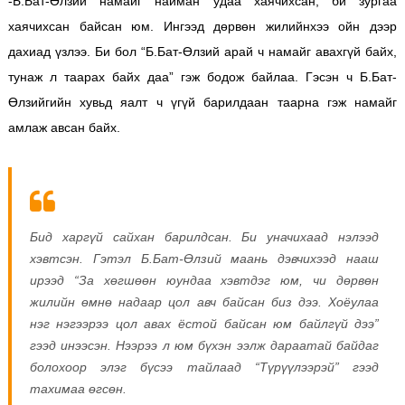
-Б.Бат-Өлзий намайг найман удаа хаячихсан, би зургаа
хаячихсан байсан юм. Ингээд дөрвөн жилийнхээ ойн дээр
дахиад үзлээ. Би бол “Б.Бат-Өлзий арай ч намайг авахгүй байх,
тунаж л таарах байх даа” гэж бодож байлаа. Гэсэн ч Б.Бат-
Өлзийгийн хувьд яалт ч үгүй барилдаан таарна гэж намайг
амлаж авсан байх.
Бид харгүй сайхан барилдсан. Би уначихаад нэлээд
хэвтсэн. Гэтэл Б.Бат-Өлзий маань дэвчихээд нааш
ирээд “За хөгшөөн юундаа хэвтдэг юм, чи дөрвөн
жилийн өмнө надаар цол авч байсан биз дээ. Хоёулаа
нэг нэгээрээ цол авах ёстой байсан юм байлгүй дээ”
гээд инээсэн. Нээрээ л юм бүхэн ээлж дараатай байдаг
болохоор элэг бүсээ тайлаад “Түрүүлээрэй” гээд
тахимаа өгсөн.