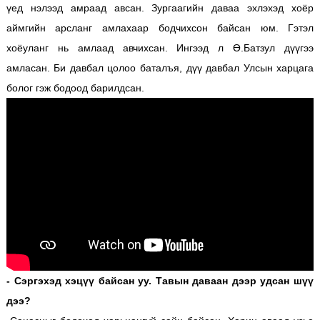
үед нэлээд амраад авсан. Зургаагийн даваа эхлэхэд хоёр
аймгийн арсланг амлахаар бодчихсон байсан юм. Гэтэл
хоёуланг нь амлаад авчихсан. Ингээд л Ө.Батзул дүүгээ
амласан. Би давбал цолоо баталъя, дүү давбал Улсын харцага
болог гэж бодоод барилдсан.
- Сэргэхэд хэцүү байсан уу. Тавын даваан дээр удсан шүү
дээ?