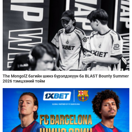
The MongolZ багийн шинэ бүрэлдэхүүн ба BLAST Bounty Summer
2026 тэмцээний тойм