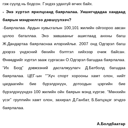
гэж сүүлд нь бодсон. Гэхдээ удахгүй өгчих байх.
- Энэ хүртэл ярилцсанд баярлалаа. Уншигчдадаа хандаад
баярын мэндчилгээ дэвшүүлээч?
-Баярлалаа. Ардын хувьсгалын 100,101 жилийн ойгоороо авсан
цолоо баталлаа. Энэ завшааныг ашиглаад анхны багш
Ж.Дандартаа баярласнаа илэрхийлье. 2007 онд Одгэрэл багш
дээрээ үндэсний бөхийн бэлтгэл хийхээр очиж байсан.
Өнөөдрийг хүртэл зааж сургасан О.Одгэрэл багшдаа баярлалаа.
“Их Богд” дэвжээний дасгалжуулагч Д.Батболд багшдаа
баярлалаа. ЦЕГ-ын “”Хүч спорт хорооны хамт олон, нийт
цагдаагийн бие бүрэлдэхүүн, дотоодын цэргийн бие
бүрэлдэхүүндээ 100 жилийн ойн баярын мэнд хүргэе. “Мөнхийн
үсэг” группийн хамт олон, захирал Д.Ганбат, Б.Батцэцэг эгчдээ
баярлалаа.
А.Болдбаатар