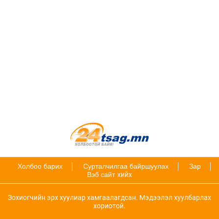
Холбоо барих
Сурталчилгаа байршуулах
Зар
Вэб сайт
хийх
Зохиогчийн эрх хуулиар хамгаалагдсан. Мэдээлэл хуулбарлах
хориотой.