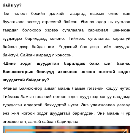
байв уу?
-Би чөлөөт бөхийн дэлхийн аваргад явахын өмнө жин
буулгахаас эхлээд стресстэй байсан. Өмнөх өдөр нь сугалаа
таардаг болохоор хэрвээ сугалаагаа харчихвал шөнөжин
зүүдэндээ барилдаад хононо. Тиймээс сугалаагаа хараагүй
байвал дээр байдаг юм. Үндэсний бөх дээр тийм асуудал
байхгүй. Сайхан амраад л хоносон.
-Шинэ зодог шуудагтай барилдаж байх шиг байна.
Баянхонгорын бөхчүүд ихэвчлэн ногоон өнгөтэй зодог
шуудагтай байдаг уу?
-Манай Баянхонгор аймаг маань Ламын гэгээний хошуу нутаг.
Тиймээс Ламын гэгээний ногоон зодогтнууд гээд хошуу наадамд
түрүүлсэн алдартай бөхчүүдтэй нутаг. Энэ уламжлалаа дагаад
энэ жил ногоон зодог шуудагтай барилдсан. Энэ маань ч үр
өгөөжөө өгч, ээлтэй сайхан барилдлаа.