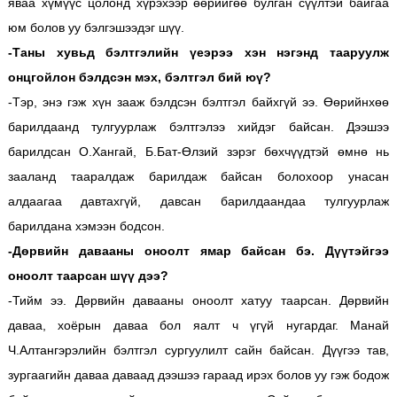
яваа хүмүүс цолонд хүрэхээр өөрийгөө булган сүүлтэй байгаа
юм болов уу бэлгэшээдэг шүү.
-Таны хувьд бэлтгэлийн үеэрээ хэн нэгэнд тааруулж
онцгойлон бэлдсэн мэх, бэлтгэл бий юү?
-Тэр, энэ гэж хүн зааж бэлдсэн бэлтгэл байхгүй ээ. Өөрийнхөө
барилдаанд тулгуурлаж бэлтгэлээ хийдэг байсан. Дээшээ
барилдсан О.Хангай, Б.Бат-Өлзий зэрэг бөхчүүдтэй өмнө нь
зааланд тааралдаж барилдаж байсан болохоор унасан
алдаагаа давтахгүй, давсан барилдаандаа тулгуурлаж
барилдана хэмээн бодсон.
-Дөрвийн давааны оноолт ямар байсан бэ. Дүүтэйгээ
оноолт таарсан шүү дээ?
-Тийм ээ. Дөрвийн давааны оноолт хатуу таарсан. Дөрвийн
даваа, хоёрын даваа бол яалт ч үгүй нугардаг. Манай
Ч.Алтангэрэлийн бэлтгэл сургуулилт сайн байсан. Дүүгээ тав,
зургаагийн даваа даваад дээшээ гараад ирэх болов уу гэж бодож