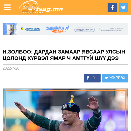
Н.ЗОЛБОО: ДАРДАН ЗАМААР ЯВСААР УЛСЫН
ЦОЛОНД ХҮРВЭЛ ЯМАР Ч АМТГҮЙ ШҮҮ ДЭЭ
2022-7-20
0
ЖИРГЭХ