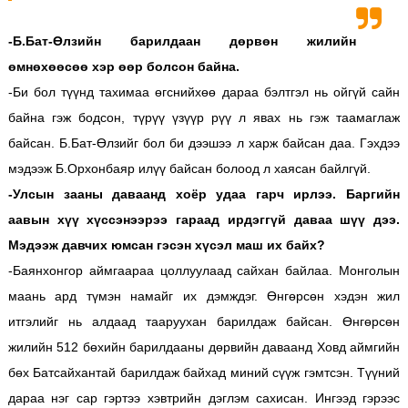
-Б.Бат-Өлзийн барилдаан дөрвөн жилийн
өмнөхөөсөө хэр өөр болсон байна.
-Би бол түүнд тахимаа өгснийхөө дараа бэлтгэл нь ойгүй сайн
байна гэж бодсон, түрүү үзүүр рүү л явах нь гэж таамаглаж
байсан. Б.Бат-Өлзийг бол би дээшээ л харж байсан даа. Гэхдээ
мэдээж Б.Орхонбаяр илүү байсан болоод л хаясан байлгүй.
-Улсын зааны даваанд хоёр удаа гарч ирлээ. Баргийн
аавын хүү хүссэнээрээ гараад ирдэггүй даваа шүү дээ.
Мэдээж давчих юмсан гэсэн хүсэл маш их байх?
-Баянхонгор аймгаараа цоллуулаад сайхан байлаа. Монголын
маань ард түмэн намайг их дэмждэг. Өнгөрсөн хэдэн жил
итгэлийг нь алдаад тааруухан барилдаж байсан. Өнгөрсөн
жилийн 512 бөхийн барилдааны дөрвийн даваанд Ховд аймгийн
бөх Батсайхантай барилдаж байхад миний сүүж гэмтсэн. Түүний
дараа нэг сар гэртээ хэвтрийн дэглэм сахисан. Ингээд гэрээс