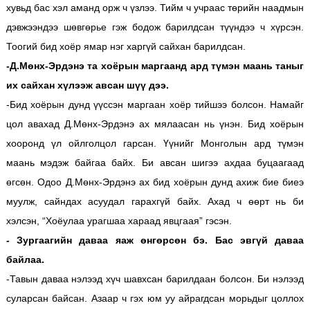
хувьд бас хэл аманд орж ч үзлээ. Тийм ч учраас төрийн наадмын
дэвжээндээ шөвгөрье гэж бодож барилдсан түүндээ ч хүрсэн.
Тоогий бид хоёр ямар нэг харгүй сайхан барилдсан.
-Д.Мөнх-Эрдэнэ та хоёрын маргаанд ард түмэн маань таныг
их сайхан хүлээж авсан шүү дээ.
-Бид хоёрын дунд үүссэн маргаан хоёр тийшээ болсон. Намайг
цол авахад Д.Мөнх-Эрдэнэ ах мялаасан нь үнэн. Бид хоёрын
хооронд үл ойлголцол гарсан. Үүнийг Монголын ард түмэн
маань мэдэж байгаа байх. Би авсан шигээ ахдаа буцаагаад
өгсөн. Одоо Д.Мөнх-Эрдэнэ ах бид хоёрын дунд ахиж бие биеэ
муулж, сайндах асуудал гарахгүй байх. Ахад ч өөрт нь би
хэлсэн, “Хоёулаа урагшаа хараад явцгаая” гэсэн.
- Зургаагийн даваа яаж өнгөрсөн бэ. Бас эвгүй даваа
байлаа.
-Тавын даваа нэлээд хүч шавхсан барилдаан болсон. Би нэлээд
суларсан байсан. Азаар ч гэх юм уу айрагдсан морьдыг цоллох