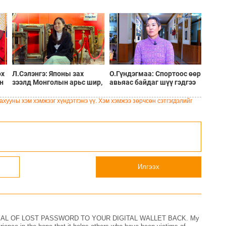
ох
Л.Сэлэнгэ: Японы зах
О.Гүндэгмаа: Спортоос өөр
н
зээлд Монголын арьс шир,
авьяас байдаг шүү гэдгээ
ноос ноолуурыг ашиглан
харуулахыг зорьж,
цүнх үйлдвэрлэж эхэлсэн
гэнэтийн бэлэг бэлдсэн
хууны хэм хэмжээг хүндэтгэнэ үү. Хэм хэмжээ зөрчсөн сэтгэгдэлийг
Илгээх
AL OF LOST PASSWORD TO YOUR DIGITAL WALLET BACK. My