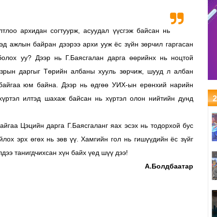
тлоо архидан согтуурж, асуудал үүсгэж байсан нь
эд ажлын байран дээрээ архи ууж ёс зүйн зөрчил гаргасан
 болох уу? Дээр нь Г.Баясгалан дарга өөрийнх нь ноцтой
азрын даргыг Төрийн албаны хууль зөрчиж, шууд л албан
 байгаа юм байна. Дээр нь өдгөө УИХ-ын ерөнхий нарийн
хүртэл илтэд шахаж байсан нь хүртэл олон нийтийн дунд
2
айгаа Цэцийн дарга Г.Баясгаланг яах эсэх нь тодорхой бус
лох эрх өгөх нь зөв үү. Хамгийн гол нь гишүүдийн ёс зүйг
лдээ танигдчихсан хүн байх үед шүү дээ!
А.Болдбаатар