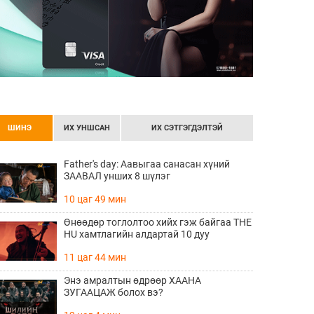
ШИНЭ
ИХ УНШСАН
ИХ СЭТГЭГДЭЛТЭЙ
Father's day: Аавыгаа санасан хүний
ЗААВАЛ унших 8 шүлэг
10 цаг 49 мин
Өнөөдөр тоглолтоо хийх гэж байгаа THE
HU хамтлагийн алдартай 10 дуу
11 цаг 44 мин
Энэ амралтын өдрөөр ХААНА
ЗУГААЦАЖ болох вэ?