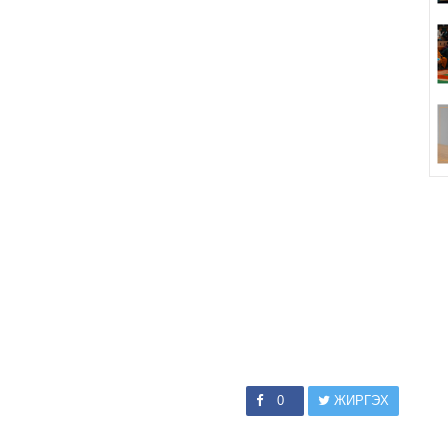
0
ЖИРГЭХ