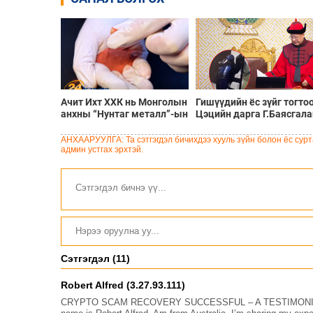
Ачит Ихт ХХК нь Монголын
Гишүүдийн ёс зүйг тогто
анхны “Нунтаг металл”-ын
Цэцийн дарга Г.Баясгала
үйлдвэрийг ашиглалтад
өөрөө ёс зүйтэй юу?
оруулжээ
АНХААРУУЛГА: Та сэтгэгдэл бичихдээ хууль зүйн болон ёс сурта
админ устгах эрхтэй.
Сэтгэгдэл (11)
Robert Alfred (3.27.93.111)
CRYPTO SCAM RECOVERY SUCCESSFUL – A TESTIMONI