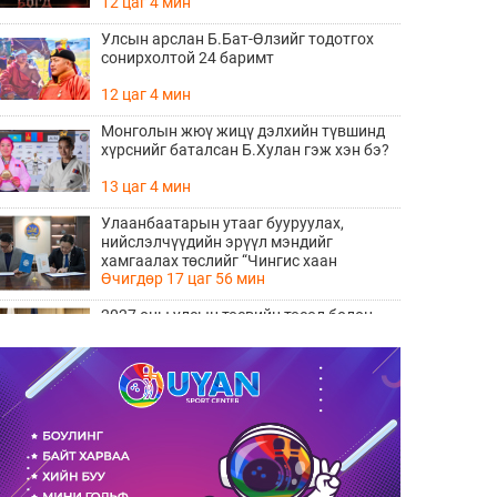
12 цаг 4 мин
Улсын арслан Б.Бат-Өлзийг тодотгох
сонирхолтой 24 баримт
12 цаг 4 мин
Монголын жюү жицү дэлхийн түвшинд
хүрснийг баталсан Б.Хулан гэж хэн бэ?
13 цаг 4 мин
Улаанбаатарын утааг бууруулах,
нийслэлчүүдийн эрүүл мэндийг
хамгаалах төслийг “Чингис хаан
Өчигдөр 17 цаг 56 мин
баялгийн сан нэгдэл” ХХК-тай хамтран
хэрэгжүүлнэ
2027 оны улсын төсвийн төсөл болон
2026 оны төсвийн тодотголын төслийн
олон нийтийн хэлэлцүүлэг боллоо
Өчигдөр 17 цаг 38 мин
Нийгмийн даатгалын сангийн хөрөнгө
7.6 тэрбум төгрөгөөр арвижлаа
Өчигдөр 17 цаг 18 мин