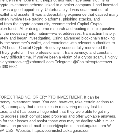
rience in the hope that it helps others who have been victims of
 crypto investment scheme linked to a broker company. I had invested
g it was a good opportunity. Unfortunately, I was scammed out of
wallet and assets. It was a devastating experience that caused many
ten involve fake trading platforms, phishing attacks, and
iend from the crypto community recommended Capital Crypto
olen funds. After doing some research and reading multiple positive
all the necessary information—wallet addresses, transaction history,
tely and began investigating. Using advanced blockchain tracking
fy the scammer’s wallet, and coordinate with relevant authorities to
in 24 hours, Capital Crypto Recovery successfully recovered the
 truly grateful. Their professionalism, transparency, and constant
ry difficult time. If you’ve been a victim of a crypto scam, I highly
italcryptorecover@zohomail.com Telegram: @Capitalcryptorecover
) 390-6684
REX TRADING, OR CRYPTO INVESTMENT. It can be
currency investment hoax. You can, however, take certain actions to
a company that specializes in recovering money lost to
case, and it has been a huge relief that they were able to get my
 to address such complicated problems and offer workable answers.
 for their losses and assist those who may be dealing with similar
rmation provided. mail: support@optimistichackargaius.com W
IUSS Website: https://optimistichackargaius.com