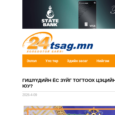
Эхлэл
Улс төр
Эдийн засаг
Нийгэм
ГИШҮҮДИЙН ЁС ЗҮЙГ ТОГТООХ ЦЭЦИЙН
ЮУ?
2026-4-09