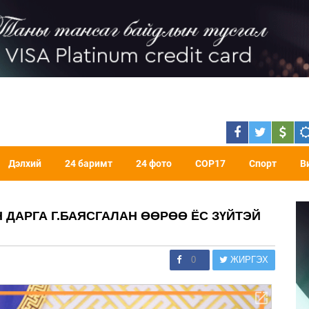
Дэлхий
24 баримт
24 фото
COP17
Спорт
В
 ДАРГА Г.БАЯСГАЛАН ӨӨРӨӨ ЁС ЗҮЙТЭЙ
0
ЖИРГЭХ