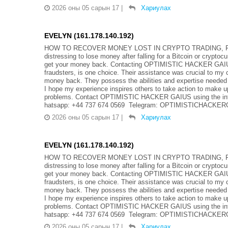
2026 оны 05 сарын 17
|
Хариулах
EVELYN (161.178.140.192)
HOW TO RECOVER MONEY LOST IN CRYPTO TRADING, FO
distressing to lose money after falling for a Bitcoin or crypto
get your money back. Contacting OPTIMISTIC HACKER GAIUS, 
fraudsters, is one choice. Their assistance was crucial to my 
money back. They possess the abilities and expertise needed
I hope my experience inspires others to take action to make up
problems. Contact OPTIMISTIC HACKER GAIUS using the info
hatsapp: +44 737 674 0569 Telegram: OPTIMISTICHACKERGA
2026 оны 05 сарын 17
|
Хариулах
EVELYN (161.178.140.192)
HOW TO RECOVER MONEY LOST IN CRYPTO TRADING, FO
distressing to lose money after falling for a Bitcoin or crypto
get your money back. Contacting OPTIMISTIC HACKER GAIUS, 
fraudsters, is one choice. Their assistance was crucial to my 
money back. They possess the abilities and expertise needed
I hope my experience inspires others to take action to make up
problems. Contact OPTIMISTIC HACKER GAIUS using the info
hatsapp: +44 737 674 0569 Telegram: OPTIMISTICHACKERGA
2026 оны 05 сарын 17
|
Хариулах