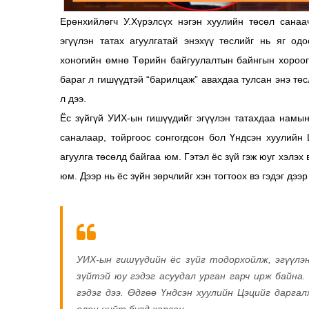
Ерөнхийлөгч У.Хүрэлсүх нэгэн хуулийн төсөл сана
эгүүлэн татах агуулгатай энэхүү төслийг нь яг о
хоногийн өмнө Төрийн байгуулалтын байнгын хороог
бараг л гишүүдтэй “барилцаж” авахдаа тулсан энэ тө
л дээ.
Ёс зүйгүй УИХ-ын гишүүдийг эгүүлэн татахдаа намы
саналаар, тойргоос сонгогдсон бол Үндсэн хуулийн 
агуулга төсөлд байгаа юм. Гэтэл ёс зүй гэж юуг хэлэх 
юм. Дээр нь ёс зүйн зөрчлийг хэн тогтоох вэ гэдэг дээ
УИХ-ын гишүүдийн ёс зүйг тодорхойлж, эгүүлэ
зүйтэй юу гэдэг асуудал урган гарч ирж байна.
гэдэг дээ. Өдгөө Үндсэн хуулийн Цэцийг дарга
олон нийт бүгд харсан.