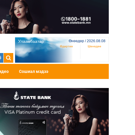
Улаанбаатар
Өнөөдөр / 2026.08.08
Өдөртөө
Шөнөдөө
идео
Сошиал мэдээ