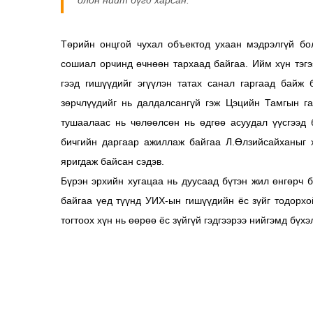
Төрийн онцгой чухал объектод ухаан мэдрэлгүй бол
сошиал орчинд өчнөөн тархаад байгаа. Ийм хүн тэгэ
гээд гишүүдийг эгүүлэн татах санал гаргаад байж
зөрчлүүдийг нь далдалсангүй гэж Цэцийн Тамгын г
тушаалаас нь чөлөөлсөн нь өдгөө асуудал үүсгээд
бичгийн даргаар ажиллаж байгаа Л.Өлзийсайханыг 
яригдаж байсан сэдэв.
Бүрэн эрхийн хугацаа нь дуусаад бүтэн жил өнгөрч б
байгаа үед түүнд УИХ-ын гишүүдийн ёс зүйг тодорхой
тогтоох хүн нь өөрөө ёс зүйгүй гэдгээрээ нийгэмд бүхэ