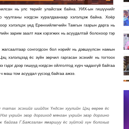
ачилсан нь улс төрийг улайсгаж байна. УИХ-ын гишүүнийг
доо чуулганы нэгдсэн хуралдаанаар хэлэлцэж байна. Хоёр
оор хэлэлцэх үед Ерөнхийлөгчийн Тамгын газрын дарга нь
слийн зарим заалт яаж хэрэгжих нь асуудалтай болохоор тэр
н жагсаалтаар сонгогдсон бол нэрийг нь дэвшүүлсэн намын
Цэц хэлэлцээд ёс зүйн зөрчил гаргасан эсэхийг нь тогтоох
вэ гэдэг дээр гишүүд нэгдсэн ойлголтод хүрч чадахгүй байгаа
р ч маш том асуудал үүсээд байгаа ажээ.
н татах эсэхийг шийдэх Үндсэн хуулийн Цэц өөрөө ёс
 Нэг үхрийн эвэр доргиход мянган үхрийн эвэр доргино
лж байгаа Г.Баясгалан ямаршуу ёс зүйтэй хүн болохыг