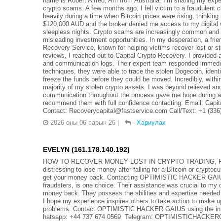
name is Robert Alfred, Am from Australia. I’m sharing my expe
crypto scams. A few months ago, I fell victim to a fraudulent
heavily during a time when Bitcoin prices were rising, thinkin
$120,000 AUD and the broker denied me access to my digital 
sleepless nights. Crypto scams are increasingly common and of
misleading investment opportunities. In my desperation, a fr
Recovery Service, known for helping victims recover lost or st
reviews, I reached out to Capital Crypto Recovery. I provided 
and communication logs. Their expert team responded immedia
techniques, they were able to trace the stolen Dogecoin, identi
freeze the funds before they could be moved. Incredibly, with
majority of my stolen crypto assets. I was beyond relieved and
communication throughout the process gave me hope during a ve
recommend them with full confidence contacting: Email: Cap
Contact: Recoverycapital@fastservice.com Call/Text: +1 (336
2026 оны 06 сарын 26
|
Хариулах
EVELYN (161.178.140.192)
HOW TO RECOVER MONEY LOST IN CRYPTO TRADING, FO
distressing to lose money after falling for a Bitcoin or crypto
get your money back. Contacting OPTIMISTIC HACKER GAIUS, 
fraudsters, is one choice. Their assistance was crucial to my 
money back. They possess the abilities and expertise needed
I hope my experience inspires others to take action to make up
problems. Contact OPTIMISTIC HACKER GAIUS using the info
hatsapp: +44 737 674 0569 Telegram: OPTIMISTICHACKERGA