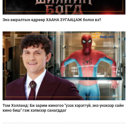
Энэ амралтын өдрөөр ХААНА ЗУГААЦАЖ болох вэ?
Том Холланд: Би зарим киногоо "үзэх хэрэггүй, энэ үнэхээр сайн
кино биш" гэж хэлмээр санагддаг