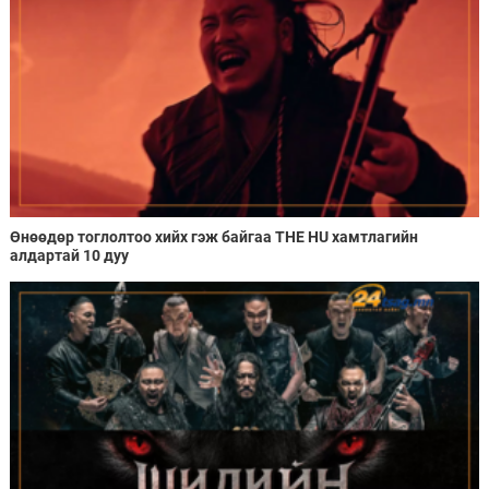
Өнөөдөр тоглолтоо хийх гэж байгаа THE HU хамтлагийн
алдартай 10 дуу