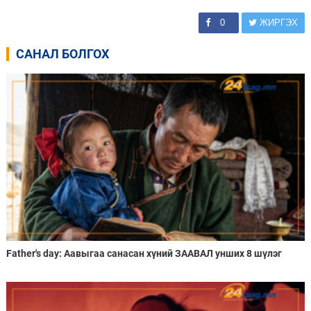
0
ЖИРГЭХ
САНАЛ БОЛГОХ
Father's day: Аавыгаа санасан хүний ЗААВАЛ унших 8 шүлэг