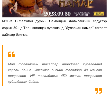
МУГЖ С.Жавхлан дуучин Самандын Жавхлангийн есдүгээр
сарын 30-нд Төв цэнгэлдэх хүрээлэнд “Дулаахан намар” тоглолт
хийхээр болжээ.
Мөн тоглолтын тасалбар өнөөдрөөс худалдаанд
гарсан байна. Ингэхдээ энгийн тасалбар 49 мянган
төгрөгөөр, VIP тасалбарыг 450 мянган төгрөгөөр
худалдаалж байна.