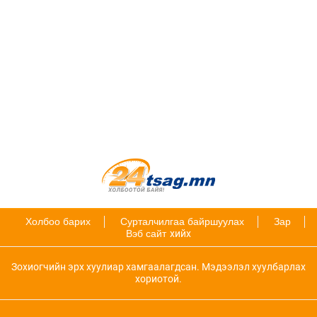
Холбоо барих
Сурталчилгаа байршуулах
Зар
Вэб сайт
хийх
Зохиогчийн эрх хуулиар хамгаалагдсан. Мэдээлэл хуулбарлах
хориотой.