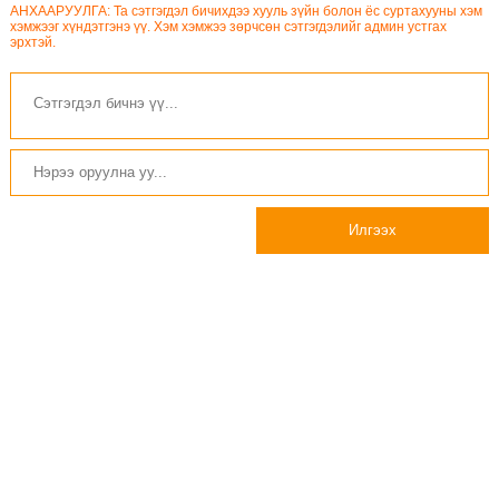
АНХААРУУЛГА: Та сэтгэгдэл бичихдээ хууль зүйн болон ёс суртахууны хэм
хэмжээг хүндэтгэнэ үү. Хэм хэмжээ зөрчсөн сэтгэгдэлийг админ устгах
эрхтэй.
Илгээх