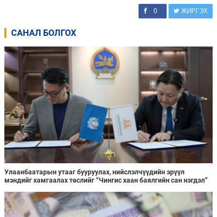
0
ЖИРГЭХ
САНАЛ БОЛГОХ
Улаанбаатарын утааг бууруулах, нийслэлчүүдийн эрүүл
мэндийг хамгаалах төслийг “Чингис хаан баялгийн сан нэгдэл”
ХХК-тай хамтран хэрэгжүүлнэ