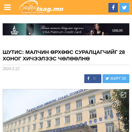
ШУТИС: МАЛЧИН ӨРХӨӨС СУРАЛЦАГЧИЙГ 28
ХОНОГ ХИЧЭЭЛЭЭС ЧӨЛӨӨЛНӨ
2024-2-22
0
ЖИРГЭХ