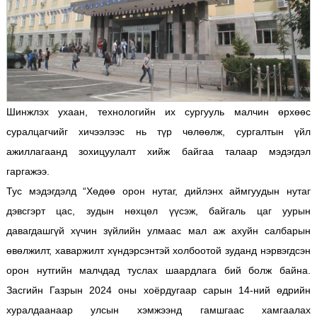
Шинжлэх ухаан, технологийн их сургууль малчин өрхөөс
суралцагчийг хичээлээс нь түр чөлөөлж, сургалтын үйл
ажиллагаанд зохицуулалт хийж байгаа талаар мэдэгдэл
гаргажээ.
Тус мэдэгдэлд “Хөдөө орон нутаг, дийлэнх аймгуудын нутаг
дэвсгэрт цас, зудын нөхцөл үүсэж, байгаль цаг уурын
давагдашгүй хүчин зүйлийн улмаас мал аж ахуйн салбарын
өвөлжилт, хаваржилт хүндэрсэнтэй холбоотой зуданд нэрвэгдсэн
орон нутгийн малчдад туслах шаардлага бий болж байна.
Засгийн Газрын 2024 оны хоёрдугаар сарын 14-ний өдрийн
хуралдаанаар улсын хэмжээнд гамшгаас хамгаалах