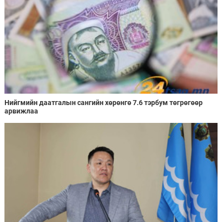
Нийгмийн даатгалын сангийн хөрөнгө 7.6 тэрбум төгрөгөөр
арвижлаа