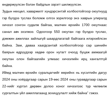
өндөржүүлсэн бэлэн байдлын зэрэгт шилжүүлсэн.
Зудын нөхцөл, хаваржилт хүндэрсэнтэй холбоотойгоор оюутнууд
гэр бүлдээ туслах боломж олгох зорилгоор энэ хаврын улиралд
хичээл сонгон судалж байгаа, малчин өрхийн 1700 оюутнаас
санал авч эхэлжээ. Одоогоор 550 оюутан гэр бүлдээ туслах,
дэмжин ажиллах зайлшгүй шаардлагатай байгаага илэрхийлсэн
байна. Зам, даваа хаагдсантай холбоотойгоор сар шинийн
баярын өдрүүдээр хөдөө орон нутагт очоод буцаж амжаагүй
оюутан олон байгаагийн улмаас хичээлийн ирц хангалтгүй
байна.
Иймд малчин өрхийн суралцагчийг өөрийнх нь хүсэлтийн дагуу
2024 оны хоёрдугаар сарын 19-өөс 2024 оны гуравдугаар сарын
22-нийг хүртэл дөрвөн долоо хоног хичээлээс түр чөлөөлж
сургалтын үйл ажиллагаанд зохицуулалт хийж байна” гэжээ.