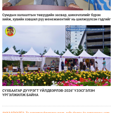
Сумдын халаалтын төвүүдийн засвар, шинэчлэлийг бүрэн
хийж, хувийн хэвшил рүү менежментийг нь шилжүүлсэн гэдгийг
онцоллоо
СҮХБААТАР ДҮҮРЭГТ ҮЙЛДВЭРЛЭВ-2026" ҮЗЭСГЭЛЭН
ҮРГЭЛЖИЛЖ БАЙНА
АНХААРУУЛГА: Та сэтгэгдэл бичихдээ хууль зүйн болон ёс суртахууны хэм