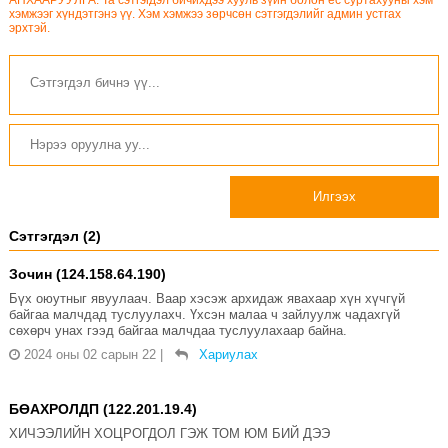
хэмжээг хүндэтгэнэ үү. Хэм хэмжээ зөрчсөн сэтгэгдэлийг админ устгах
эрхтэй.
Илгээх
Сэтгэгдэл (2)
Зочин (124.158.64.190)
Бүх оюутныг явуулаач. Ваар хэсэж архидаж явахаар хүн хүчгүй
байгаа малчдад туслуулахч. Үхсэн малаа ч зайлуулж чадахгүй
сөхөрч унах гээд байгаа малчдаа туслуулахаар байна.
2024 оны 02 сарын 22
|
Хариулах
БӨАХРОЛДП (122.201.19.4)
ХИЧЭЭЛИЙН ХОЦРОГДОЛ ГЭЖ ТОМ ЮМ БИЙ ДЭЭ