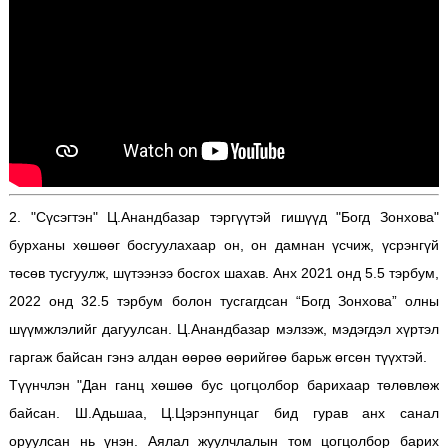
2.
"Сүсэгтэн" Ц.Анандбазар тэргүүтэй гишүүд "Богд Зонхова"
бурханы хөшөөг босгуулахаар он, он дамнан үсчиж, үсрэнгүй
төсөв тусгуулж, шүтээнээ босгох шахав. Анх 2021 онд 5.5 тэрбум,
2022 онд 32.5 тэрбум болон тусгагдсан “Богд Зонхова” олны
шүүмжлэлийг дагуулсан. Ц.Анандбазар мэлзэж, мэдэгдэл хүртэл
гаргаж байсан гэнэ алдан өөрөө өөрийгөө барьж өгсөн түүхтэй.
Түүнчлэн "Дан ганц хөшөө бус цогцолбор барихаар төлөвлөж
байсан. Ш.Адьшаа, Ц.Цэрэнпунцаг бид гурав анх санал
оруулсан нь үнэн. Аялал жуулчлалын том цогцолбор барих