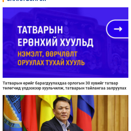
Татварын өрийг барагдуулахдаа орлогын 30 хувийг татвар
төлөгчид үлдээхээр хуульчилж, татварын тайлангаа залруулах
хугацааг хоёр жил болгон сунгажээ