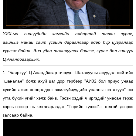
УИХ-ын гишүүдийн хамгийн алдартай таван зураг,
агшныг манай сайт үсгийн дарааллаар өдөр бүр цувралаар
хүргэж байна. Энэ удаа толилуулах бичлэг, зураг бол гишүүн
Ц.Анандбазарынх.
1. "Баярхуу" Ц.Анандбазар гишүүн. Шатахууны асуудал нийтийн
"шаналан" болж ахуй цаг дор тэрбээр "АИ92 бол приус унаад
хувийн ажил хөөцөлддөг ажилгүйчүүдийн унааны шатахуун" гэх
утга бүхий үгийг хэлж байв. Гэсэн хэдий ч иргэдийг унасан тэрэг,
хэрэглээгээр нь ялгаварладаг "Төрийн түшээ"-г толгой дээрээ
залсаар байна.