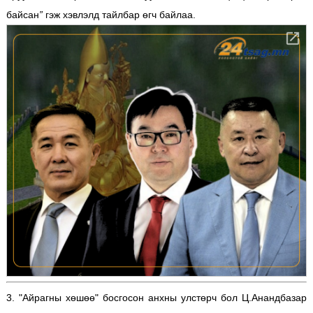
байсан
”
гэж хэвлэлд тайлбар өгч байлаа.
3.
"Айрагны хөшөө" босгосон анхны улстөрч бол Ц.Анандбазар