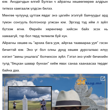
юм. Анхдагчдын өлгий Булган ч айрагны хөшөөгөөрөө алдрын
титмээ хамгаалж үлдсэн билээ.
Мөнгөө чулуунд цутгаж явдаг энэ цагийн эгэлгүй баячуудыг ард
түмэн сонгууль болгоноор угжсан юм. Эргээд тэд ийм л зүйл
бүтээж өгнө. Өөрийн хөрөнгөөр хийсэн байх эсэх нь
хамаагүй, тэр бол төрд төлөөлж буй хүн.
Айрагны хөшөө нь "архиа бага ууж, айргаа тааваараа ууя" гэсэн
бичигтэй юм. Энэ үг бол олны дунд хөшөө дурсгалаас илүү
нэгэнт "амны уншлага" болчихсон зүйл. Гэтэл энэ үгийг бичихийн
тулд "бяцхан шавар бунхан" хийж явах санаа хаанаасаа төрдөг
байна даа.