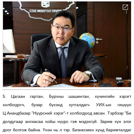
5. Цагаан гартан, Бурхны шашинтан, хүчингийн хэрэгт
холбогдогч, бузар бүхэнд хутгалдагч УИХ-ын гишүүн
Ц.Анандбазар "Нүүрсний хэрэг"-т холбогдоод авсан. Тэрбээр "Би
долдугаар ангиасаа хойш нүүрс гэж мэдэхгүй. Зарим хүн элэг
доог болгож байна. Үнэн нь л тэр. Бизнесмен хүнд баримталдаг