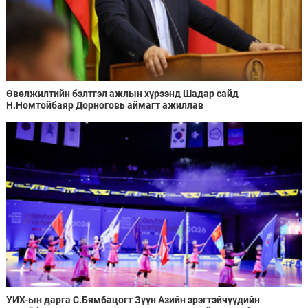
Өвөлжилтийн бэлтгэл ажлын хүрээнд Шадар сайд
Н.Номтойбаяр Дорноговь аймагт ажиллав
УИХ-ын дарга С.Бямбацогт Зүүн Азийн эрэгтэйчүүдийн