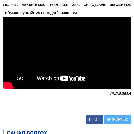
зарчим, нандигнадаг зүйл гэж бий. Би бурхны шашинтан.
Тиймээс хулгайг үзэн яддаг" гэсэн юм.
М.Жаргал
0
ЖИРГЭХ
САНАЛ БОЛГОХ