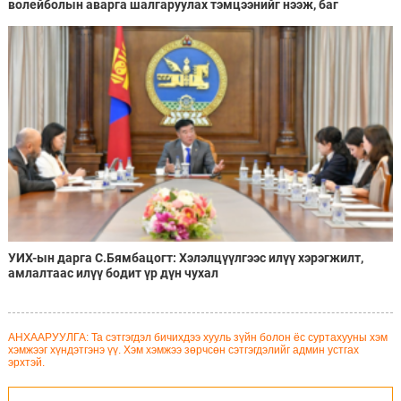
волейболын аварга шалгаруулах тэмцээнийг нээж, баг
тамирчдад амжилт хүслээ
УИХ-ын дарга С.Бямбацогт: Хэлэлцүүлгээс илүү хэрэгжилт,
амлалтаас илүү бодит үр дүн чухал
АНХААРУУЛГА: Та сэтгэгдэл бичихдээ хууль зүйн болон ёс суртахууны хэм
хэмжээг хүндэтгэнэ үү. Хэм хэмжээ зөрчсөн сэтгэгдэлийг админ устгах
эрхтэй.