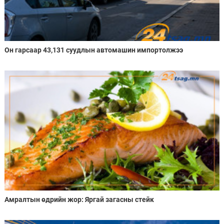
Он гарсаар 43,131 суудлын автомашин импортолжээ
Амралтын өдрийн жор: Яргай загасны стейк