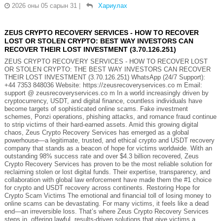
2026 оны 05 сарын 31
|
Хариулах
ZEUS CRYPTO RECOVERY SERVICES - HOW TO RECOVER
LOST OR STOLEN CRYPTO: BEST WAY INVESTORS CAN
RECOVER THEIR LOST INVESTMENT (3.70.126.251)
ZEUS CRYPTO RECOVERY SERVICES - HOW TO RECOVER LOST
OR STOLEN CRYPTO: THE BEST WAY INVESTORS CAN RECOVER
THEIR LOST INVESTMENT (3.70.126.251) WhatsApp (24/7 Support):
+44 7353 848036 Website: https://zeusrecoveryservices.co m Email:
support @ zeusrecoveryservices.co m In a world increasingly driven by
cryptocurrency, USDT, and digital finance, countless individuals have
become targets of sophisticated online scams. Fake investment
schemes, Ponzi operations, phishing attacks, and romance fraud continue
to strip victims of their hard-earned assets. Amid this growing digital
chaos, Zeus Crypto Recovery Services has emerged as a global
powerhouse—a legitimate, trusted, and ethical crypto and USDT recovery
company that stands as a beacon of hope for victims worldwide. With an
outstanding 98% success rate and over $4.3 billion recovered, Zeus
Crypto Recovery Services has proven to be the most reliable solution for
reclaiming stolen or lost digital funds. Their expertise, transparency, and
collaboration with global law enforcement have made them the #1 choice
for crypto and USDT recovery across continents. Restoring Hope for
Crypto Scam Victims The emotional and financial toll of losing money to
online scams can be devastating. For many victims, it feels like a dead
end—an irreversible loss. That’s where Zeus Crypto Recovery Services
steps in, offering lawful, results-driven solutions that give victims a