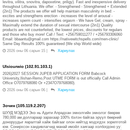
levitra, vilitra, snovitra, dapoxetine, priligy). Fast and inexpensive delivery
throughout Lithuania. We offer: - Strengthened - Strengthened + Extended
(2in1) The products we offer will help maintain masculinity in bed: -
excites and strengthens erection - increases the level of arousal -
increases sperm count - intensifies orgasm - We have Gel, cream, spray -
Maximally extend the duration of sexual intercourse (2in1) Quality
products are not counterfeited, the lowest prices, discounts for regulars
and those who buy more! Call / Text: +256759011277 / +256793306060
Email: bbaantu@gmail.com https://nativewitchspells.com/men-clinic/
Same Day Results 100% guaranteed (We ship World wide)
2026 оны 06 сарын 15
|
Хариулах
Ulsiourwio (102.91.103.1)
2026)2027 SESSION JUPEB APPLICATION FORM Babcock
University,Ilishan-Remo,Post UTME FORM is out officially Call Admin
Office O7079768080 Or +2347O79768080).
2026 оны 06 сарын 06
|
Хариулах
Зочин (105.119.2.207)
ШУУД МЭДЭЭ Энэ нь Адити Апрадхан эмнэлгийн эмнэлэг бөөрөө
780,000 ам.доллараар зарахаар 100% бэлэн байгаа эрүүл бөөрний
доноруудыг яаралтай хайж байгааг олон нийтэд мэдэгдэх зорилготой
юм. Сонирхсон хандивлагчид манай имэйл хаягаар холбогдоно уу: