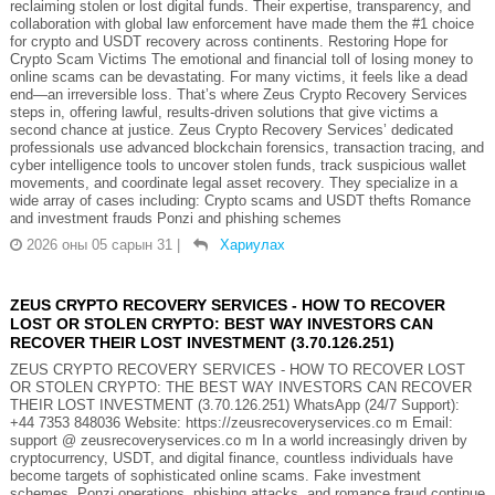
reclaiming stolen or lost digital funds. Their expertise, transparency, and
collaboration with global law enforcement have made them the #1 choice
for crypto and USDT recovery across continents. Restoring Hope for
Crypto Scam Victims The emotional and financial toll of losing money to
online scams can be devastating. For many victims, it feels like a dead
end—an irreversible loss. That’s where Zeus Crypto Recovery Services
steps in, offering lawful, results-driven solutions that give victims a
second chance at justice. Zeus Crypto Recovery Services’ dedicated
professionals use advanced blockchain forensics, transaction tracing, and
cyber intelligence tools to uncover stolen funds, track suspicious wallet
movements, and coordinate legal asset recovery. They specialize in a
wide array of cases including: Crypto scams and USDT thefts Romance
and investment frauds Ponzi and phishing schemes
2026 оны 05 сарын 31
|
Хариулах
ZEUS CRYPTO RECOVERY SERVICES - HOW TO RECOVER
LOST OR STOLEN CRYPTO: BEST WAY INVESTORS CAN
RECOVER THEIR LOST INVESTMENT (3.70.126.251)
ZEUS CRYPTO RECOVERY SERVICES - HOW TO RECOVER LOST
OR STOLEN CRYPTO: THE BEST WAY INVESTORS CAN RECOVER
THEIR LOST INVESTMENT (3.70.126.251) WhatsApp (24/7 Support):
+44 7353 848036 Website: https://zeusrecoveryservices.co m Email:
support @ zeusrecoveryservices.co m In a world increasingly driven by
cryptocurrency, USDT, and digital finance, countless individuals have
become targets of sophisticated online scams. Fake investment
schemes, Ponzi operations, phishing attacks, and romance fraud continue