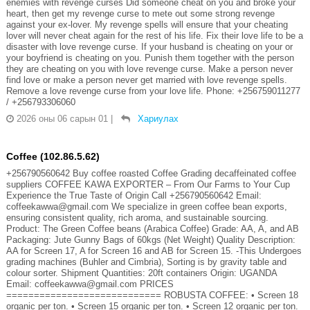
enemies with revenge curses Did someone cheat on you and broke your
heart, then get my revenge curse to mete out some strong revenge
against your ex-lover. My revenge spells will ensure that your cheating
lover will never cheat again for the rest of his life. Fix their love life to be a
disaster with love revenge curse. If your husband is cheating on your or
your boyfriend is cheating on you. Punish them together with the person
they are cheating on you with love revenge curse. Make a person never
find love or make a person never get married with love revenge spells.
Remove a love revenge curse from your love life. Phone: +256759011277
/ +256793306060
2026 оны 06 сарын 01
|
Хариулах
Coffee (102.86.5.62)
+256790560642 Buy coffee roasted Coffee Grading decaffeinated coffee
suppliers COFFEE KAWA EXPORTER – From Our Farms to Your Cup
Experience the True Taste of Origin Call +256790560642 Email:
coffeekawwa@gmail.com We specialize in green coffee bean exports,
ensuring consistent quality, rich aroma, and sustainable sourcing.
Product: The Green Coffee beans (Arabica Coffee) Grade: AA, A, and AB
Packaging: Jute Gunny Bags of 60kgs (Net Weight) Quality Description:
AA for Screen 17, A for Screen 16 and AB for Screen 15. -This Undergoes
grading machines (Buhler and Cimbria), Sorting is by gravity table and
colour sorter. Shipment Quantities: 20ft containers Origin: UGANDA
Email: coffeekawwa@gmail.com PRICES
============================ ROBUSTA COFFEE: •⁠ ⁠Screen 18
organic per ton. •⁠ ⁠Screen 15 organic per ton. •⁠ ⁠Screen 12 organic per ton.