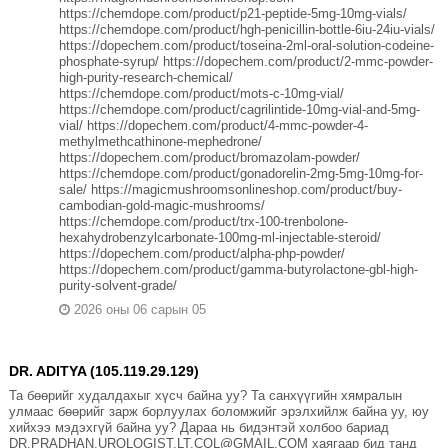
https://chemdope.com/product/p21-peptide-5mg-10mg-vials/
https://chemdope.com/product/hgh-penicillin-bottle-6iu-24iu-vials/
https://dopechem.com/product/toseina-2ml-oral-solution-codeine-
phosphate-syrup/ https://dopechem.com/product/2-mmc-powder-
high-purity-research-chemical/
https://chemdope.com/product/mots-c-10mg-vial/
https://chemdope.com/product/cagrilintide-10mg-vial-and-5mg-
vial/ https://dopechem.com/product/4-mmc-powder-4-
methylmethcathinone-mephedrone/
https://dopechem.com/product/bromazolam-powder/
https://chemdope.com/product/gonadorelin-2mg-5mg-10mg-for-
sale/ https://magicmushroomsonlineshop.com/product/buy-
cambodian-gold-magic-mushrooms/
https://chemdope.com/product/trx-100-trenbolone-
hexahydrobenzylcarbonate-100mg-ml-injectable-steroid/
https://dopechem.com/product/alpha-php-powder/
https://dopechem.com/product/gamma-butyrolactone-gbl-high-
purity-solvent-grade/
2026 оны 06 сарын 05
DR. ADITYA (105.119.29.129)
Та бөөрийг худалдахыг хүсч байна уу? Та санхүүгийн хямралын
улмаас бөөрийг зарж борлуулах боломжийг эрэлхийлж байна уу, юу
хийхээ мэдэхгүй байна уу? Дараа нь бидэнтэй холбоо бариад
DR.PRADHAN.UROLOGIST.LT.COL@GMAIL.COM хаягаар бид танд