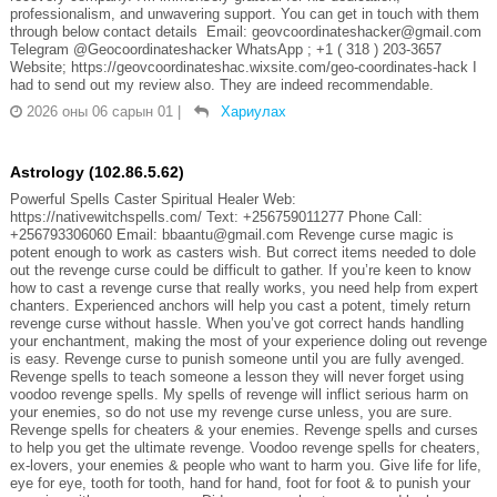
professionalism, and unwavering support. You can get in touch with them
through below contact details Email: geovcoordinateshacker@gmail.com
Telegram @Geocoordinateshacker WhatsApp ; +1 ( 318 ) 203-3657
Website; https://geovcoordinateshac.wixsite.com/geo-coordinates-hack I
had to send out my review also. They are indeed recommendable.
2026 оны 06 сарын 01
|
Хариулах
Astrology (102.86.5.62)
Powerful Spells Caster Spiritual Healer Web:
https://nativewitchspells.com/ Text: +256759011277 Phone Call:
+256793306060 Email: bbaantu@gmail.com Revenge curse magic is
potent enough to work as casters wish. But correct items needed to dole
out the revenge curse could be difficult to gather. If you’re keen to know
how to cast a revenge curse that really works, you need help from expert
chanters. Experienced anchors will help you cast a potent, timely return
revenge curse without hassle. When you’ve got correct hands handling
your enchantment, making the most of your experience doling out revenge
is easy. Revenge curse to punish someone until you are fully avenged.
Revenge spells to teach someone a lesson they will never forget using
voodoo revenge spells. My spells of revenge will inflict serious harm on
your enemies, so do not use my revenge curse unless, you are sure.
Revenge spells for cheaters & your enemies. Revenge spells and curses
to help you get the ultimate revenge. Voodoo revenge spells for cheaters,
ex-lovers, your enemies & people who want to harm you. Give life for life,
eye for eye, tooth for tooth, hand for hand, foot for foot & to punish your