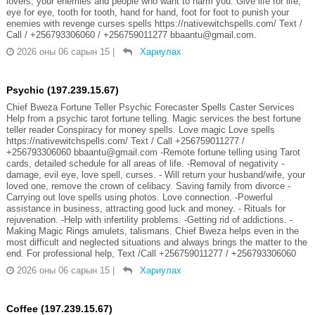
lovers, your enemies and people who want to harm you. Give life for life,
eye for eye, tooth for tooth, hand for hand, foot for foot to punish your
enemies with revenge curses spells https://nativewitchspells.com/ Text /
Call / +256793306060 / +256759011277 bbaantu@gmail.com.
2026 оны 06 сарын 15
|
Хариулах
Psychic (197.239.15.67)
Chief Bweza Fortune Teller Psychic Forecaster Spells Caster Services
Help from a psychic tarot fortune telling. Magic services the best fortune
teller reader Conspiracy for money spells. Love magic Love spells
https://nativewitchspells.com/ Text / Call +256759011277 /
+256793306060 bbaantu@gmail.com -Remote fortune telling using Tarot
cards, detailed schedule for all areas of life. -Removal of negativity -
damage, evil eye, love spell, curses. - Will return your husband/wife, your
loved one, remove the crown of celibacy. Saving family from divorce -
Carrying out love spells using photos. Love connection. -Powerful
assistance in business, attracting good luck and money. - Rituals for
rejuvenation. -Help with infertility problems. -Getting rid of addictions. -
Making Magic Rings amulets, talismans. Chief Bweza helps even in the
most difficult and neglected situations and always brings the matter to the
end. For professional help, Text /Call +256759011277 / +256793306060
2026 оны 06 сарын 15
|
Хариулах
Coffee (197.239.15.67)