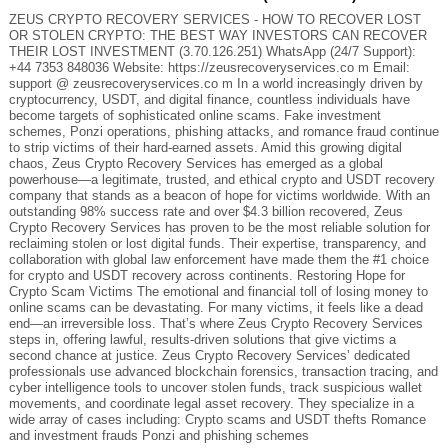
ZEUS CRYPTO RECOVERY SERVICES - HOW TO RECOVER LOST
OR STOLEN CRYPTO: THE BEST WAY INVESTORS CAN RECOVER
THEIR LOST INVESTMENT (3.70.126.251) WhatsApp (24/7 Support):
+44 7353 848036 Website: https://zeusrecoveryservices.co m Email:
support @ zeusrecoveryservices.co m In a world increasingly driven by
cryptocurrency, USDT, and digital finance, countless individuals have
become targets of sophisticated online scams. Fake investment
schemes, Ponzi operations, phishing attacks, and romance fraud continue
to strip victims of their hard-earned assets. Amid this growing digital
chaos, Zeus Crypto Recovery Services has emerged as a global
powerhouse—a legitimate, trusted, and ethical crypto and USDT recovery
company that stands as a beacon of hope for victims worldwide. With an
outstanding 98% success rate and over $4.3 billion recovered, Zeus
Crypto Recovery Services has proven to be the most reliable solution for
reclaiming stolen or lost digital funds. Their expertise, transparency, and
collaboration with global law enforcement have made them the #1 choice
for crypto and USDT recovery across continents. Restoring Hope for
Crypto Scam Victims The emotional and financial toll of losing money to
online scams can be devastating. For many victims, it feels like a dead
end—an irreversible loss. That’s where Zeus Crypto Recovery Services
steps in, offering lawful, results-driven solutions that give victims a
second chance at justice. Zeus Crypto Recovery Services’ dedicated
professionals use advanced blockchain forensics, transaction tracing, and
cyber intelligence tools to uncover stolen funds, track suspicious wallet
movements, and coordinate legal asset recovery. They specialize in a
wide array of cases including: Crypto scams and USDT thefts Romance
and investment frauds Ponzi and phishing schemes