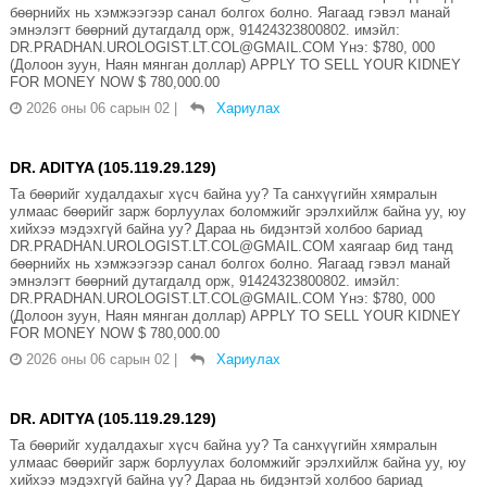
бөөрнийх нь хэмжээгээр санал болгох болно. Яагаад гэвэл манай
эмнэлэгт бөөрний дутагдалд орж, 91424323800802. имэйл:
DR.PRADHAN.UROLOGIST.LT.COL@GMAIL.COM Yнэ: $780, 000
(Долоон зуун, Наян мянган доллар) APPLY TO SELL YOUR KIDNEY
FOR MONEY NOW $ 780,000.00
2026 оны 06 сарын 02
|
Хариулах
DR. ADITYA (105.119.29.129)
Та бөөрийг худалдахыг хүсч байна уу? Та санхүүгийн хямралын
улмаас бөөрийг зарж борлуулах боломжийг эрэлхийлж байна уу, юу
хийхээ мэдэхгүй байна уу? Дараа нь бидэнтэй холбоо бариад
DR.PRADHAN.UROLOGIST.LT.COL@GMAIL.COM хаягаар бид танд
бөөрнийх нь хэмжээгээр санал болгох болно. Яагаад гэвэл манай
эмнэлэгт бөөрний дутагдалд орж, 91424323800802. имэйл:
DR.PRADHAN.UROLOGIST.LT.COL@GMAIL.COM Yнэ: $780, 000
(Долоон зуун, Наян мянган доллар) APPLY TO SELL YOUR KIDNEY
FOR MONEY NOW $ 780,000.00
2026 оны 06 сарын 02
|
Хариулах
DR. ADITYA (105.119.29.129)
Та бөөрийг худалдахыг хүсч байна уу? Та санхүүгийн хямралын
улмаас бөөрийг зарж борлуулах боломжийг эрэлхийлж байна уу, юу
хийхээ мэдэхгүй байна уу? Дараа нь бидэнтэй холбоо бариад