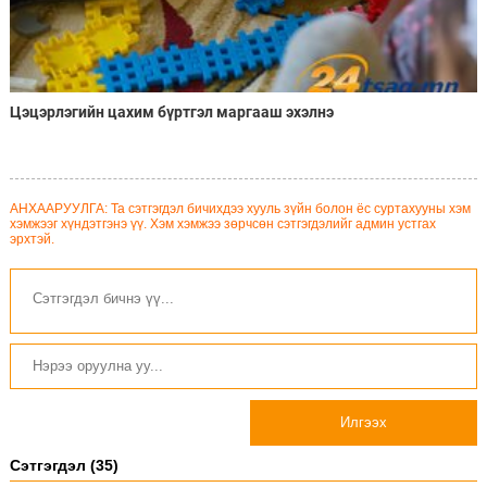
Цэцэрлэгийн цахим бүртгэл маргааш эхэлнэ
АНХААРУУЛГА: Та сэтгэгдэл бичихдээ хууль зүйн болон ёс суртахууны хэм
хэмжээг хүндэтгэнэ үү. Хэм хэмжээ зөрчсөн сэтгэгдэлийг админ устгах
эрхтэй.
Илгээх
Сэтгэгдэл (35)