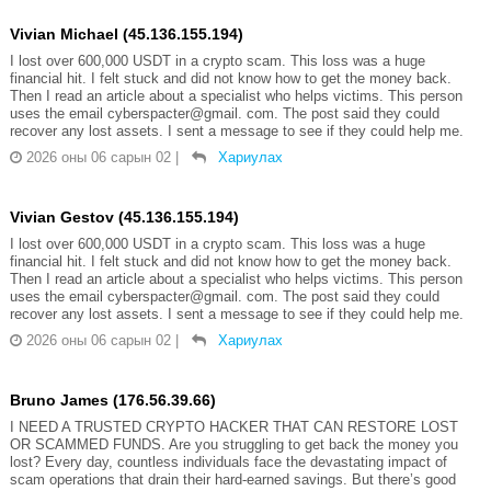
Vivian Michael (45.136.155.194)
I lost over 600,000 USDT in a crypto scam. This loss was a huge
financial hit. I felt stuck and did not know how to get the money back.
Then I read an article about a specialist who helps victims. This person
uses the email cyberspacter@gmail. com. The post said they could
recover any lost assets. I sent a message to see if they could help me.
2026 оны 06 сарын 02
|
Хариулах
Vivian Gestov (45.136.155.194)
I lost over 600,000 USDT in a crypto scam. This loss was a huge
financial hit. I felt stuck and did not know how to get the money back.
Then I read an article about a specialist who helps victims. This person
uses the email cyberspacter@gmail. com. The post said they could
recover any lost assets. I sent a message to see if they could help me.
2026 оны 06 сарын 02
|
Хариулах
Bruno James (176.56.39.66)
I NEED A TRUSTED CRYPTO HACKER THAT CAN RESTORE LOST
OR SCAMMED FUNDS. Are you struggling to get back the money you
lost? Every day, countless individuals face the devastating impact of
scam operations that drain their hard-earned savings. But there’s good