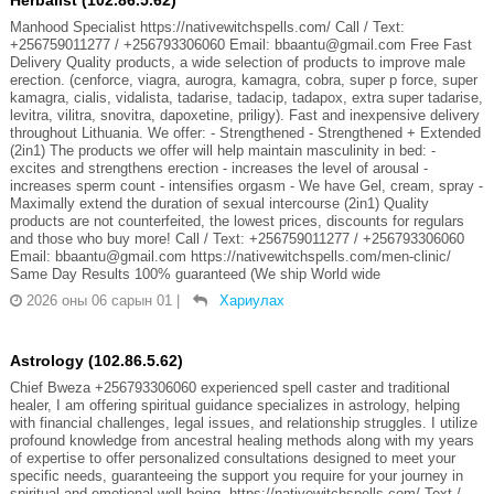
Herbalist (102.86.5.62)
Manhood Specialist https://nativewitchspells.com/ Call / Text:
+256759011277 / +256793306060 Email: bbaantu@gmail.com Free Fast
Delivery Quality products, a wide selection of products to improve male
erection. (cenforce, viagra, aurogra, kamagra, cobra, super p force, super
kamagra, cialis, vidalista, tadarise, tadacip, tadapox, extra super tadarise,
levitra, vilitra, snovitra, dapoxetine, priligy). Fast and inexpensive delivery
throughout Lithuania. We offer: - Strengthened - Strengthened + Extended
(2in1) The products we offer will help maintain masculinity in bed: -
excites and strengthens erection - increases the level of arousal -
increases sperm count - intensifies orgasm - We have Gel, cream, spray -
Maximally extend the duration of sexual intercourse (2in1) Quality
products are not counterfeited, the lowest prices, discounts for regulars
and those who buy more! Call / Text: +256759011277 / +256793306060
Email: bbaantu@gmail.com https://nativewitchspells.com/men-clinic/
Same Day Results 100% guaranteed (We ship World wide
2026 оны 06 сарын 01
|
Хариулах
Astrology (102.86.5.62)
Chief Bweza +256793306060 experienced spell caster and traditional
healer, I am offering spiritual guidance specializes in astrology, helping
with financial challenges, legal issues, and relationship struggles. I utilize
profound knowledge from ancestral healing methods along with my years
of expertise to offer personalized consultations designed to meet your
specific needs, guaranteeing the support you require for your journey in
spiritual and emotional well-being. https://nativewitchspells.com/ Text /