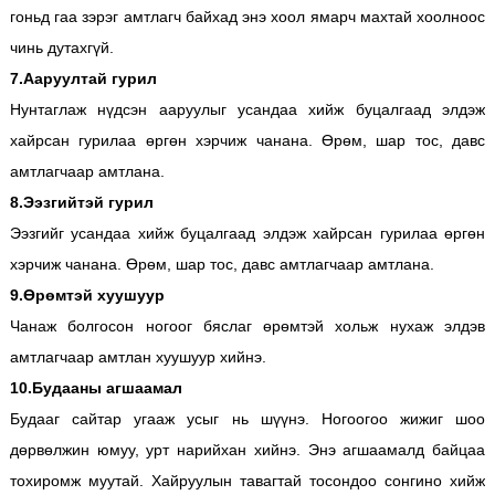
гоньд гаа зэрэг амтлагч байхад энэ хоол ямарч махтай хоолноос
чинь дутахгүй.
7.Ааруултай гурил
Нунтаглаж нүдсэн ааруулыг усандаа хийж буцалгаад элдэж
хайрсан гурилаа өргөн хэрчиж чанана. Өрөм, шар тос, давс
амтлагчаар амтлана.
8.Ээзгийтэй гурил
Ээзгийг усандаа хийж буцалгаад элдэж хайрсан гурилаа өргөн
хэрчиж чанана. Өрөм, шар тос, давс амтлагчаар амтлана.
9.Өрөмтэй хуушуур
Чанаж болгосон ногоог бяслаг өрөмтэй хольж нухаж элдэв
амтлагчаар амтлан хуушуур хийнэ.
10.Будааны агшаамал
Будааг сайтар угааж усыг нь шүүнэ. Ногоогоо жижиг шоо
дөрвөлжин юмуу, урт нарийхан хийнэ. Энэ агшаамалд байцаа
тохиромж муутай. Хайруулын тавагтай тосондоо сонгино хийж