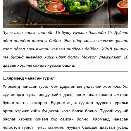
Зуны эхэн сарын шинийн 15 буюу Бурхан багшийн Их Дүйчин
өдөр өнөөдөр тохиож байна. Энэ өдөр махыг тэвчиж цагаан
хоол идвэл зохимжтой хэмээн айлдсан байдаг. Иймд уншигч
та бүхэнд өнөөдөр хийж идэж болох Монгол уламжлалт 10
цагаан хоолны санааг хүргэж байна.
1.Хярманд чанасан гурил
Хярманд чанасан гурил бол Дарьгангын үндэсний хоол юм. Ус,
сүү хоёрыг хувь тэнцүү хийж давс, өрөм, шар тосоор амтлан
буцалтал нь самарна. Буцалмагц хатуувтар зуурсан гурилыг
өргөн хэрчиж хийж буцалган хоол бэлэн болно. Түүхий сүүний
бяслаг хэрчиж хийвэл бүр сайхан болно. Хярманд чанасан
ногоотой гурил Төмс, манжин, лууван байцааг давстай усанд