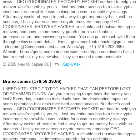
news – GEO COORDINATES RECOVERY HACKER are here to help you
recover what’s rightfully yours. I lost my entire savings to a fake crypto
investment scam while I was looking for a way to double my savings.
After many weeks of trying to find a way to get my money back with no
success, I finally came across a crypto recovery company GEO
COORDINATES RECOVERY HACKER, a reliable and trustworthy crypto
recovery company. I'm immensely grateful for his dedication,
professionalism, and unwavering support. You can get in touch with them
through below contact details Email: geovcoordinateshacker@gmail.com
Telegram @Geocoordinateshacker WhatsApp ; +1 ( 318 ) 203-3657
Website; https://geovcoordinateshac.wixsite.com/geo-coordinates-hack I
had to send out my review also. They are indeed recommendable.
2026 оны 06 сарын 01
|
Хариулах
Bruno James (176.56.39.66)
I NEED A TRUSTED CRYPTO HACKER THAT CAN RESTORE LOST
OR SCAMMED FUNDS. Are you struggling to get back the money you
lost? Every day, countless individuals face the devastating impact of
scam operations that drain their hard-earned savings. But there’s good
news – GEO COORDINATES RECOVERY HACKER are here to help you
recover what’s rightfully yours. I lost my entire savings to a fake crypto
investment scam while I was looking for a way to double my savings.
After many weeks of trying to find a way to get my money back with no
success, I finally came across a crypto recovery company GEO
COORDINATES RECOVERY HACKER, a reliable and trustworthy crypto
recovery company. I'm immensely grateful for his dedication,