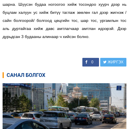
шарна. Шүүсэн будаа ногоогоо хийж тосондоо хуурч дээр нь
буцлам халуун ус хийж битүү таглаж зөөлөн гал дээр жигнэж /
сайн болгоорой/ болгоод цөцгийн тос, шар тос, ургамлын тос
аль дуртайгаа хийж давс амтлагчаар амтлан идээрэй. Дээр
дурьдсан 3 будааны алинаар ч хийсэн болно.
0
ЖИРГЭХ
САНАЛ БОЛГОХ