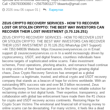
Call +256793306060 / +256759011277 bbaantu@gmail.com
2026 оны 06 сарын 01
|
Хариулах
ZEUS CRYPTO RECOVERY SERVICES - HOW TO RECOVER
LOST OR STOLEN CRYPTO: THE BEST WAY INVESTORS CAN
RECOVER THEIR LOST INVESTMENT (3.70.126.251)
ZEUS CRYPTO RECOVERY SERVICES - HOW TO RECOVER LOST
OR STOLEN CRYPTO: THE BEST WAY INVESTORS CAN RECOVER
THEIR LOST INVESTMENT (3.70.126.251) WhatsApp (24/7 Support):
+44 7353 848036 Website: https://zeusrecoveryservices.co m Email:
support @ zeusrecoveryservices.co m In a world increasingly driven by
cryptocurrency, USDT, and digital finance, countless individuals have
become targets of sophisticated online scams. Fake investment
schemes, Ponzi operations, phishing attacks, and romance fraud continue
to strip victims of their hard-earned assets. Amid this growing digital
chaos, Zeus Crypto Recovery Services has emerged as a global
powerhouse—a legitimate, trusted, and ethical crypto and USDT recovery
company that stands as a beacon of hope for victims worldwide. With an
outstanding 98% success rate and over $4.3 billion recovered, Zeus
Crypto Recovery Services has proven to be the most reliable solution for
reclaiming stolen or lost digital funds. Their expertise, transparency, and
collaboration with global law enforcement have made them the #1 choice
for crypto and USDT recovery across continents. Restoring Hope for
Crypto Scam Victims The emotional and financial toll of losing money to
online scams can be devastating. For many victims, it feels like a dead