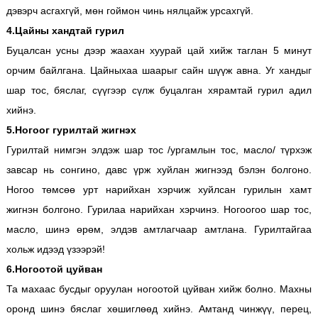
дэвэрч асгахгүй, мөн гоймон чинь нялцайж урсахгүй.
4.Цайны хандтай гурил
Буцалсан усны дээр жаахан хуурай цай хийж таглан 5 минут
орчим байлгана. Цайныхаа шаарыг сайн шүүж авна. Уг хандыг
шар тос, бяслаг, сүүгээр сүлж буцалган хярамтай гурил адил
хийнэ.
5.Ногоог гурилтай жигнэх
Гурилтай нимгэн элдэж шар тос /ургамлын тос, масло/ түрхэж
завсар нь сонгино, давс үрж хуйлан жигнээд бэлэн болгоно.
Ногоо төмсөө урт нарийхан хэрчиж хуйлсан гурилын хамт
жигнэн болгоно. Гурилаа нарийхан хэрчинэ. Ногоогоо шар тос,
масло, шинэ өрөм, элдэв амтлагчаар амтлана. Гурилтайгаа
хольж идээд үзээрэй!
6.Ногоотой цуйван
Та махаас бусдыг оруулан ногоотой цуйван хийж болно. Махны
оронд шинэ бяслаг хөшиглөөд хийнэ. Амтанд чинжүү, перец,