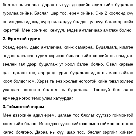
болтол нь чанана. Дараа нь сүүг дээрхийн адил хийж буцалган
гурилаа хийнэ. Бяслаг, шар тос, өрөм хийнэ. Энэ 2 хоолонд сүү
нь ихэдвэл идэхэд хурц нялгардуу болдог тул сүүг багавтар хийх
хэрэгтэй. Мөн сонгино, хөмүүл, элдэв амтлагчаар амтлаж болно.
2. Өрөмтэй гурил
Усанд өрөм, давс амтлагчаа хийж самарна. Буцалмагц нимгэн
элдэж тасалсан гурил хэрчсэн бяслаг хийж хөөсийг нь намдтал
зөөлөн гал дээр буцалгаж уг хоол бэлэн болно. Өвөл харвын
цагт цагаан тос, аарцанд гурил буцалгаж идэх нь маш сайхан
хоол болдог юм. Хэрэв та энэ хоолыг ногоотой хийе гэвэл эхлээд
усандаа ногоогоо болтол нь буцалгана. Тэгэхгүй бол аарц
өрмөнд ногоо төмс улам хатуурдаг.
3.Гоймонтой хярам
Мөн дээрхийн адил өрөм, цагаан тос бяслаг сүүгээр гоймонтой
хоол хийж болно. Ингэхдээ сүүгээ хийхээс өмнө гоймон ногоогоо
хагас болгоно. Дараа нь сүү, шар тос, бяслаг зэргийг хийвэл