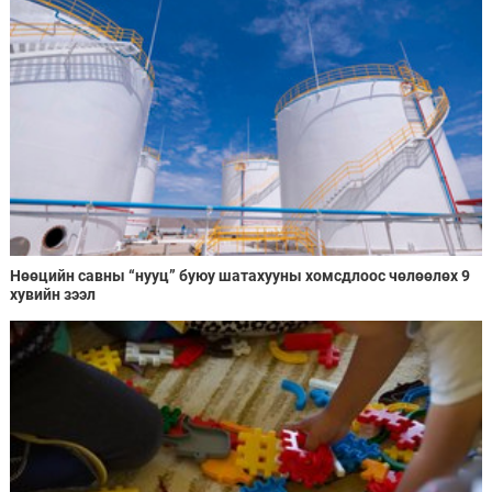
Нөөцийн савны “нууц” буюу шатахууны хомсдлоос чөлөөлөх 9
хувийн зээл