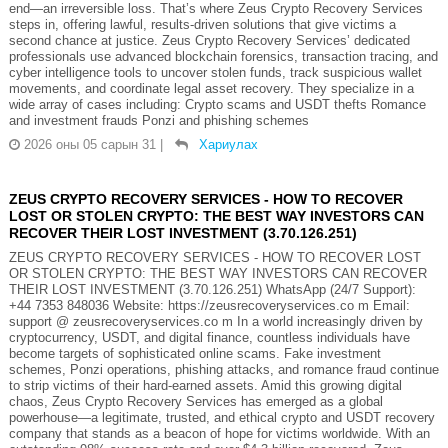
end—an irreversible loss. That’s where Zeus Crypto Recovery Services
steps in, offering lawful, results-driven solutions that give victims a
second chance at justice. Zeus Crypto Recovery Services’ dedicated
professionals use advanced blockchain forensics, transaction tracing, and
cyber intelligence tools to uncover stolen funds, track suspicious wallet
movements, and coordinate legal asset recovery. They specialize in a
wide array of cases including: Crypto scams and USDT thefts Romance
and investment frauds Ponzi and phishing schemes
2026 оны 05 сарын 31
|
Хариулах
ZEUS CRYPTO RECOVERY SERVICES - HOW TO RECOVER
LOST OR STOLEN CRYPTO: THE BEST WAY INVESTORS CAN
RECOVER THEIR LOST INVESTMENT (3.70.126.251)
ZEUS CRYPTO RECOVERY SERVICES - HOW TO RECOVER LOST
OR STOLEN CRYPTO: THE BEST WAY INVESTORS CAN RECOVER
THEIR LOST INVESTMENT (3.70.126.251) WhatsApp (24/7 Support):
+44 7353 848036 Website: https://zeusrecoveryservices.co m Email:
support @ zeusrecoveryservices.co m In a world increasingly driven by
cryptocurrency, USDT, and digital finance, countless individuals have
become targets of sophisticated online scams. Fake investment
schemes, Ponzi operations, phishing attacks, and romance fraud continue
to strip victims of their hard-earned assets. Amid this growing digital
chaos, Zeus Crypto Recovery Services has emerged as a global
powerhouse—a legitimate, trusted, and ethical crypto and USDT recovery
company that stands as a beacon of hope for victims worldwide. With an