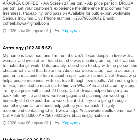
ARABICA COFFEE: •⁠ ⁠AA Screen 17 per ton. •⁠ ⁠AB price per ton. DRUGA:
per ton: Let your customers experience the difference that comes from
freshness, traceability, and passion Available for bulk export worldwide
Serious Inquiries Only Phone number: +256790560642 Email:
coffeekawwa@gmail.com
2026 оны 06 сарын 01
|
Хариулах
Astrology (102.86.5.62)
My name is lawernce, and I’m from the USA. I was deeply in love with a
woman, and even after I found out she was cheating on me, I still wanted
to make things work. Unfortunately, she chose to stay with the person she
cheated with, and that broke me. About six weeks later, I came across a
post on a relationship forum about a spell caster named Chief Bweza who
helps people reconnect with lost love through love spells. With nothing left
to lose, I decided to reach out to him via WhatsApp and shared my story.
To my surprise, within just 24 hours, Chief Bweza helped bring my ex
back into my life and now, we’re engaged and planning our wedding. I
honestly didn’t expect this to work, but it did. If you’re going through
something similar and need help getting your ex back, I highly
recommend contacting Chief Bweza https://nativewitchspells.com/ Text /
Call +256793306060/ +256759011277 bbaantu@gmail.com
2026 оны 06 сарын 01
|
Хариулах