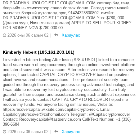
DR.PRADHAN.UROLOGIST.LT.COL@GMAIL.COM хаягаар бид танд
бөөрнийх нь хэмжээгээр санал болгох болно. Яагаад гэвэл манай
эмнэлэгт бөөрний дутагдалд орж, 91424323800802. имэйл:
DR.PRADHAN.UROLOGIST.LT.COL@GMAIL.COM Yнэ: $780, 000
(Долоон зуун, Наян мянган доллар) APPLY TO SELL YOUR KIDNEY
FOR MONEY NOW $ 780,000.00
2026 оны 06 сарын 02
|
Хариулах
Kimberly Hebert (185.161.203.101)
I invested in bitcoin trading After losing $78.4 USDT) linked to a romance
fraud scam worth of cryptocurrency through an online investment platform
and later discovered it was a scam. After extensive research for recovery
options, I contacted CAPITAL CRYPTO RECOVER based on positive
client reviews and recommendations. Their professional security team
guided me through the recovery process using advanced technology, and
I was able to recover my lost cryptocurrency successfully. I am truly
grateful for their support and assistance during such a difficult experience.
I will advise you to contact CAPITAL CRYPTO RECOVER helped me
recover my funds. For anyone facing similar issues, Website:
https://recovercapital.wixsite.com/capital-crypto-rec-1 Email:
Capitalcryptorecover@zohomail.com Telegram: @Capitalcryptorecover
Contact: Recoverycapital@fastservice.com Call/Text Number: +1 (336)
390-6684
2026 оны 06 сарын 02
|
Хариулах