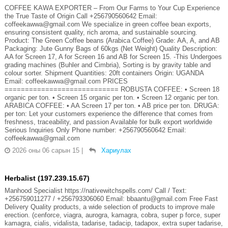
COFFEE KAWA EXPORTER – From Our Farms to Your Cup Experience
the True Taste of Origin Call +256790560642 Email:
coffeekawwa@gmail.com We specialize in green coffee bean exports,
ensuring consistent quality, rich aroma, and sustainable sourcing.
Product: The Green Coffee beans (Arabica Coffee) Grade: AA, A, and AB
Packaging: Jute Gunny Bags of 60kgs (Net Weight) Quality Description:
AA for Screen 17, A for Screen 16 and AB for Screen 15. -This Undergoes
grading machines (Buhler and Cimbria), Sorting is by gravity table and
colour sorter. Shipment Quantities: 20ft containers Origin: UGANDA
Email: coffeekawwa@gmail.com PRICES
============================ ROBUSTA COFFEE: •⁠ ⁠Screen 18
organic per ton. •⁠ ⁠Screen 15 organic per ton. •⁠ ⁠Screen 12 organic per ton.
ARABICA COFFEE: •⁠ ⁠AA Screen 17 per ton. •⁠ ⁠AB price per ton. DRUGA:
per ton: Let your customers experience the difference that comes from
freshness, traceability, and passion Available for bulk export worldwide
Serious Inquiries Only Phone number: +256790560642 Email:
coffeekawwa@gmail.com
2026 оны 06 сарын 15
|
Хариулах
Herbalist (197.239.15.67)
Manhood Specialist https://nativewitchspells.com/ Call / Text:
+256759011277 / +256793306060 Email: bbaantu@gmail.com Free Fast
Delivery Quality products, a wide selection of products to improve male
erection. (cenforce, viagra, aurogra, kamagra, cobra, super p force, super
kamagra, cialis, vidalista, tadarise, tadacip, tadapox, extra super tadarise,