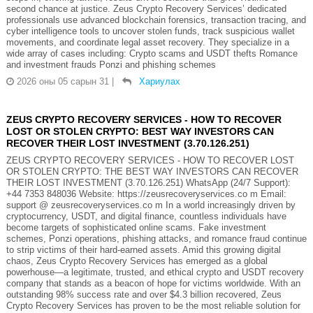
second chance at justice. Zeus Crypto Recovery Services’ dedicated
professionals use advanced blockchain forensics, transaction tracing, and
cyber intelligence tools to uncover stolen funds, track suspicious wallet
movements, and coordinate legal asset recovery. They specialize in a
wide array of cases including: Crypto scams and USDT thefts Romance
and investment frauds Ponzi and phishing schemes
2026 оны 05 сарын 31
|
Хариулах
ZEUS CRYPTO RECOVERY SERVICES - HOW TO RECOVER
LOST OR STOLEN CRYPTO: BEST WAY INVESTORS CAN
RECOVER THEIR LOST INVESTMENT (3.70.126.251)
ZEUS CRYPTO RECOVERY SERVICES - HOW TO RECOVER LOST
OR STOLEN CRYPTO: THE BEST WAY INVESTORS CAN RECOVER
THEIR LOST INVESTMENT (3.70.126.251) WhatsApp (24/7 Support):
+44 7353 848036 Website: https://zeusrecoveryservices.co m Email:
support @ zeusrecoveryservices.co m In a world increasingly driven by
cryptocurrency, USDT, and digital finance, countless individuals have
become targets of sophisticated online scams. Fake investment
schemes, Ponzi operations, phishing attacks, and romance fraud continue
to strip victims of their hard-earned assets. Amid this growing digital
chaos, Zeus Crypto Recovery Services has emerged as a global
powerhouse—a legitimate, trusted, and ethical crypto and USDT recovery
company that stands as a beacon of hope for victims worldwide. With an
outstanding 98% success rate and over $4.3 billion recovered, Zeus
Crypto Recovery Services has proven to be the most reliable solution for