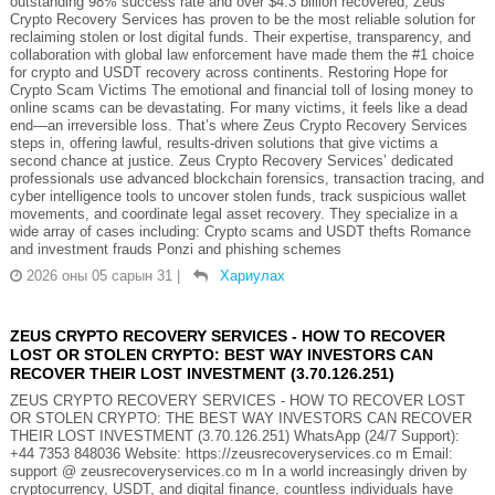
outstanding 98% success rate and over $4.3 billion recovered, Zeus
Crypto Recovery Services has proven to be the most reliable solution for
reclaiming stolen or lost digital funds. Their expertise, transparency, and
collaboration with global law enforcement have made them the #1 choice
for crypto and USDT recovery across continents. Restoring Hope for
Crypto Scam Victims The emotional and financial toll of losing money to
online scams can be devastating. For many victims, it feels like a dead
end—an irreversible loss. That’s where Zeus Crypto Recovery Services
steps in, offering lawful, results-driven solutions that give victims a
second chance at justice. Zeus Crypto Recovery Services’ dedicated
professionals use advanced blockchain forensics, transaction tracing, and
cyber intelligence tools to uncover stolen funds, track suspicious wallet
movements, and coordinate legal asset recovery. They specialize in a
wide array of cases including: Crypto scams and USDT thefts Romance
and investment frauds Ponzi and phishing schemes
2026 оны 05 сарын 31
|
Хариулах
ZEUS CRYPTO RECOVERY SERVICES - HOW TO RECOVER
LOST OR STOLEN CRYPTO: BEST WAY INVESTORS CAN
RECOVER THEIR LOST INVESTMENT (3.70.126.251)
ZEUS CRYPTO RECOVERY SERVICES - HOW TO RECOVER LOST
OR STOLEN CRYPTO: THE BEST WAY INVESTORS CAN RECOVER
THEIR LOST INVESTMENT (3.70.126.251) WhatsApp (24/7 Support):
+44 7353 848036 Website: https://zeusrecoveryservices.co m Email:
support @ zeusrecoveryservices.co m In a world increasingly driven by
cryptocurrency, USDT, and digital finance, countless individuals have