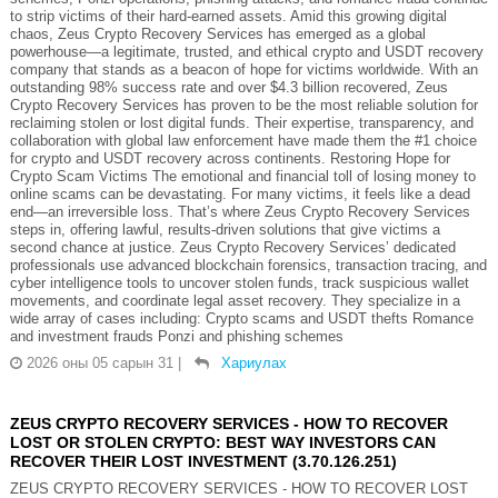
to strip victims of their hard-earned assets. Amid this growing digital
chaos, Zeus Crypto Recovery Services has emerged as a global
powerhouse—a legitimate, trusted, and ethical crypto and USDT recovery
company that stands as a beacon of hope for victims worldwide. With an
outstanding 98% success rate and over $4.3 billion recovered, Zeus
Crypto Recovery Services has proven to be the most reliable solution for
reclaiming stolen or lost digital funds. Their expertise, transparency, and
collaboration with global law enforcement have made them the #1 choice
for crypto and USDT recovery across continents. Restoring Hope for
Crypto Scam Victims The emotional and financial toll of losing money to
online scams can be devastating. For many victims, it feels like a dead
end—an irreversible loss. That’s where Zeus Crypto Recovery Services
steps in, offering lawful, results-driven solutions that give victims a
second chance at justice. Zeus Crypto Recovery Services’ dedicated
professionals use advanced blockchain forensics, transaction tracing, and
cyber intelligence tools to uncover stolen funds, track suspicious wallet
movements, and coordinate legal asset recovery. They specialize in a
wide array of cases including: Crypto scams and USDT thefts Romance
and investment frauds Ponzi and phishing schemes
2026 оны 05 сарын 31
|
Хариулах
ZEUS CRYPTO RECOVERY SERVICES - HOW TO RECOVER
LOST OR STOLEN CRYPTO: BEST WAY INVESTORS CAN
RECOVER THEIR LOST INVESTMENT (3.70.126.251)
ZEUS CRYPTO RECOVERY SERVICES - HOW TO RECOVER LOST