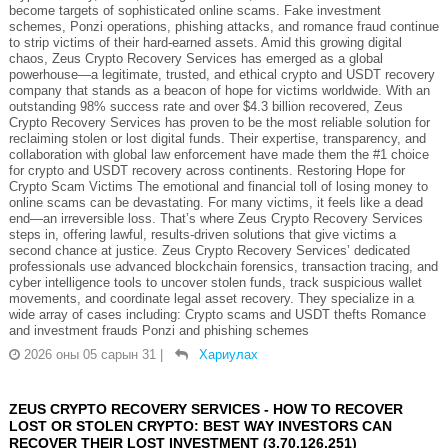
become targets of sophisticated online scams. Fake investment
schemes, Ponzi operations, phishing attacks, and romance fraud continue
to strip victims of their hard-earned assets. Amid this growing digital
chaos, Zeus Crypto Recovery Services has emerged as a global
powerhouse—a legitimate, trusted, and ethical crypto and USDT recovery
company that stands as a beacon of hope for victims worldwide. With an
outstanding 98% success rate and over $4.3 billion recovered, Zeus
Crypto Recovery Services has proven to be the most reliable solution for
reclaiming stolen or lost digital funds. Their expertise, transparency, and
collaboration with global law enforcement have made them the #1 choice
for crypto and USDT recovery across continents. Restoring Hope for
Crypto Scam Victims The emotional and financial toll of losing money to
online scams can be devastating. For many victims, it feels like a dead
end—an irreversible loss. That’s where Zeus Crypto Recovery Services
steps in, offering lawful, results-driven solutions that give victims a
second chance at justice. Zeus Crypto Recovery Services’ dedicated
professionals use advanced blockchain forensics, transaction tracing, and
cyber intelligence tools to uncover stolen funds, track suspicious wallet
movements, and coordinate legal asset recovery. They specialize in a
wide array of cases including: Crypto scams and USDT thefts Romance
and investment frauds Ponzi and phishing schemes
2026 оны 05 сарын 31
|
Хариулах
ZEUS CRYPTO RECOVERY SERVICES - HOW TO RECOVER
LOST OR STOLEN CRYPTO: BEST WAY INVESTORS CAN
RECOVER THEIR LOST INVESTMENT (3.70.126.251)