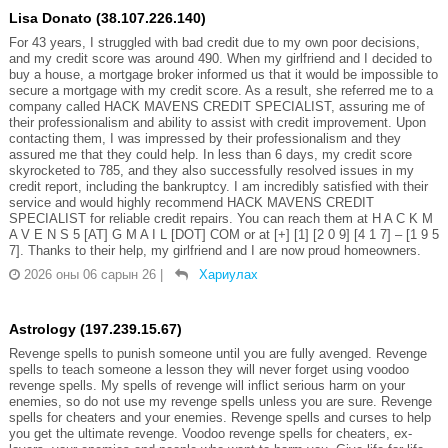
Lisa Donato (38.107.226.140)
For 43 years, I struggled with bad credit due to my own poor decisions,
and my credit score was around 490. When my girlfriend and I decided to
buy a house, a mortgage broker informed us that it would be impossible to
secure a mortgage with my credit score. As a result, she referred me to a
company called HACK MAVENS CREDIT SPECIALIST, assuring me of
their professionalism and ability to assist with credit improvement. Upon
contacting them, I was impressed by their professionalism and they
assured me that they could help. In less than 6 days, my credit score
skyrocketed to 785, and they also successfully resolved issues in my
credit report, including the bankruptcy. I am incredibly satisfied with their
service and would highly recommend HACK MAVENS CREDIT
SPECIALIST for reliable credit repairs. You can reach them at H A C K M
A V E N S 5 [AT] G M A I L [DOT] COM or at [+] [1] [2 0 9] [4 1 7] – [1 9 5
7]. Thanks to their help, my girlfriend and I are now proud homeowners.
2026 оны 06 сарын 26
|
Хариулах
Astrology (197.239.15.67)
Revenge spells to punish someone until you are fully avenged. Revenge
spells to teach someone a lesson they will never forget using voodoo
revenge spells. My spells of revenge will inflict serious harm on your
enemies, so do not use my revenge spells unless you are sure. Revenge
spells for cheaters and your enemies. Revenge spells and curses to help
you get the ultimate revenge. Voodoo revenge spells for cheaters, ex-