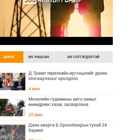
ШИНЭ
ИХ УНШСАН
ИХ СЭТГЭГДЭЛТЭЙ
Д.Трамп төрөлхийн иргэншлийг дахин
хязгаарлахыг оролдлоо
4 мин
Монелийн гудамжны авто замыг
өнөөдрөөс хааж, засварлана
35 мин
Даян аварга Б.Орхонбаярын тухай 24
баримт