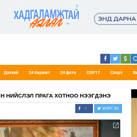
Дэлхий
24 баримт
24 фото
COP17
Спорт
В
ЫН НИЙСЛЭЛ ПРАГА ХОТНОО НЭЭГДЭНЭ
0
ЖИРГЭХ