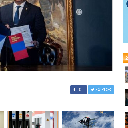
2
0
ЖИРГЭХ