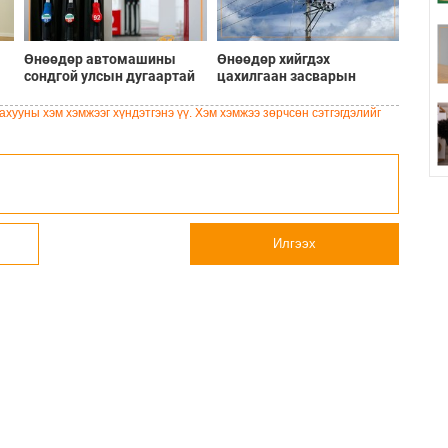
Өнөөдөр автомашины
Өнөөдөр хийгдэх
сондгой улсын дугаартай
цахилгаан засварын
хэрэглэгчдэд бензин
хуваарь
олгоно
хууны хэм хэмжээг хүндэтгэнэ үү. Хэм хэмжээ зөрчсөн сэтгэгдэлийг
Илгээх