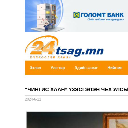
Эхлэл
Улс төр
Эдийн засаг
Нийгэм
"ЧИНГИС ХААН” ҮЗЭСГЭЛЭН ЧЕХ УЛС
2024-6-21