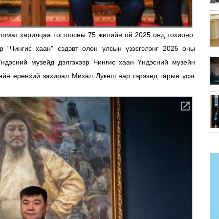
ломат харилцаа тогтоосны 75 жилийн ой 2025 онд тохионо.
 “Чингис хаан” сэдэвт олон улсын үзэсгэлэнг 2025 оны
ндэсний музейд дэлгэхээр Чингис хаан Үндэсний музейн
ейн ерөнхий захирал Михал Лукеш нар гэрээнд гарын үсэг