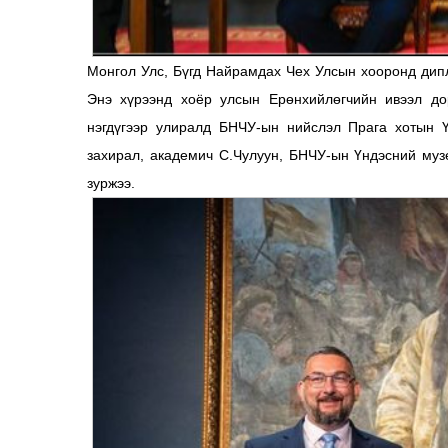
Монгол Улс, Бүгд Найрамдах Чех Улсын хооронд дип
Энэ хүрээнд хоёр улсын Ерөнхийлөгчийн ивээл дор
нэгдүгээр улиралд БНЧУ-ын нийслэл Прага хотын Ү
захирал, академич С.Чулуун, БНЧУ-ын Үндэсний муз
зуржээ.