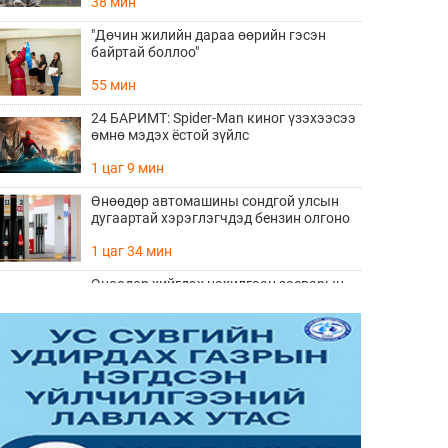
38 мин
"Дөчин жилийн дараа өөрийн гэсэн
байртай боллоо"
55 мин
24 БАРИМТ: Spider-Man киног үзэхээсээ
өмнө мэдэх ёстой зүйлс
1 цаг 9 мин
Өнөөдөр автомашины сондгой улсын
дугаартай хэрэглэгчдэд бензин олгоно
1 цаг 34 мин
Өнөөдөр хийгдэх цахилгаан засварын
хуваарь
1 цаг 36 мин
ӨНӨӨДӨР: “Чингис хааны тайлга
тахилга” сэдэвт эрдэм шинжилгээний
хурал болно
1 цаг 45 мин