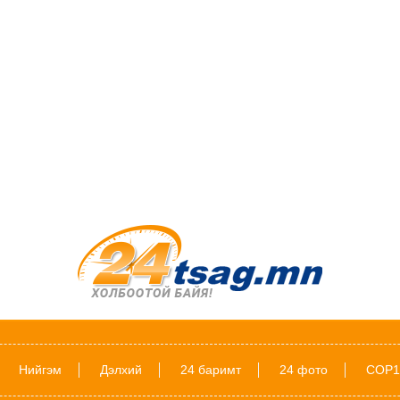
Нийгэм
Дэлхий
24 баримт
24 фото
COP1