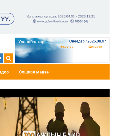
Улаанбаатар
Өнөөдөр / 2026.08.07
Өдөртөө
Шөнөдөө
идео
Сошиал мэдээ