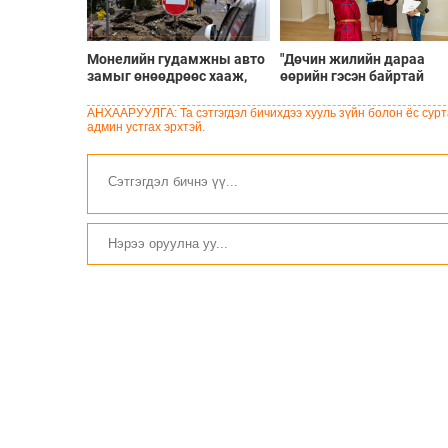
Монелийн гудамжны авто
"Дөчин жилийн дараа
замыг өнөөдрөөс хааж,
өөрийн гэсэн байртай
засварлана
боллоо"
АНХААРУУЛГА: Та сэтгэгдэл бичихдээ хууль зүйн болон ёс сурта
админ устгах эрхтэй.