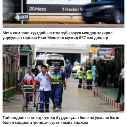
Meta компани хүүхдийн сэтгэл зүйн эрүүл мэндэд хохирол
учруулсан хэргээр Нью-Мексико мужид 567 сая доллар
төлөхөөр болжээ
Тайландын нэгэн сургуульд буудалцаан болсны улмаас багш
болон халдлага үйлдсэн сурагч амиа алджээ