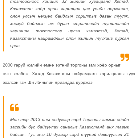
тогтоосноос хойших 32 жилийн хугацаанд Хятад,
Казахстан хоёр орны харилцаа цаг үеийн өөрчлөлт,
олон улсын нөхцөл байдлын сорилтыг даван туулж,
хосгүй байнгын иж бүрэн стратегийн түншлэлийн
харилцаа тогтоосоор ирсэн хэмээгээд, Хятад,
Казахстаны найрамдлын олон жилийн түүхийг дурсан
ярив.
2000 гаруй жилийн өмнө эртний торгоны зам хоёр орныг
нягт холбож, Хятад Казахстаны найрамдалт харилцааны түүх
эхэлсэн гэж Ши Жиньпин яриандаа дурджээ.
Мөн тэр 2013 оны есдүгээр сард Торгоны замын эдийн
засгийн бүс байгуулах саналыг Казахстанд анх тавьж
байсан. Тус оны 10 дугаар сард түүний дэвшүүлсэн 21