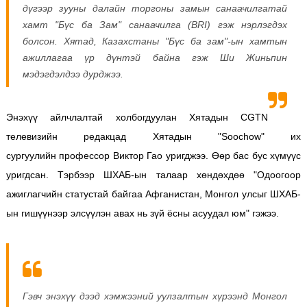
дүгээр зууны далайн торгоны замын санаачилгатай
хамт "Бүс ба Зам" санаачилга (BRI) гэж нэрлэгдэх
болсон. Хятад, Казахстаны "Бүс ба зам"-ын хамтын
ажиллагаа үр дүнтэй байна гэж Ши Жиньпин
мэдэгдэлдээ дурджээ.
Энэхүү айлчлалтай холбогдуулан Хятадын CGTN
телевизийн редакцад Хятадын "Soochow" их
сургуулийн профессор Виктор Гао уригджээ. Өөр бас бус хүмүүс
уригдсан. Тэрбээр ШХАБ-ын талаар хөндөхдөө "Одоогоор
ажиглагчийн статустай байгаа Афганистан, Монгол улсыг ШХАБ-
ын гишүүнээр элсүүлэн авах нь зүй ёсны асуудал юм" гэжээ.
Гэвч энэхүү дээд хэмжээний уулзалтын хүрээнд Монгол