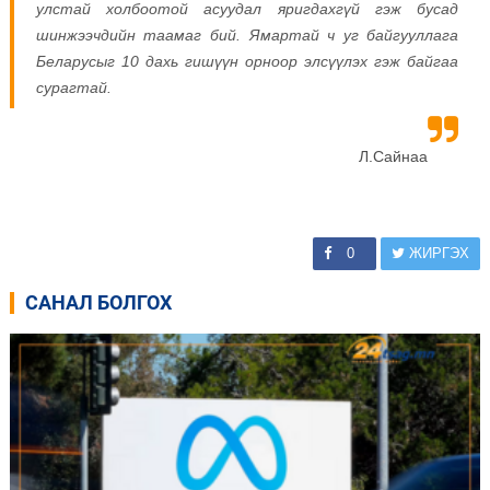
улстай холбоотой асуудал яригдахгүй гэж бусад
шинжээчдийн таамаг бий. Ямартай ч уг байгууллага
Беларусыг 10 дахь гишүүн орноор элсүүлэх гэж байгаа
сурагтай.
Л.Сайнаа
0
ЖИРГЭХ
САНАЛ БОЛГОХ