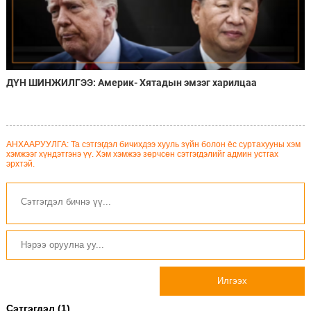
ДҮН ШИНЖИЛГЭЭ: Америк- Хятадын эмзэг харилцаа
АНХААРУУЛГА: Та сэтгэгдэл бичихдээ хууль зүйн болон ёс суртахууны хэм
хэмжээг хүндэтгэнэ үү. Хэм хэмжээ зөрчсөн сэтгэгдэлийг админ устгах
эрхтэй.
Илгээх
Сэтгэгдэл (1)