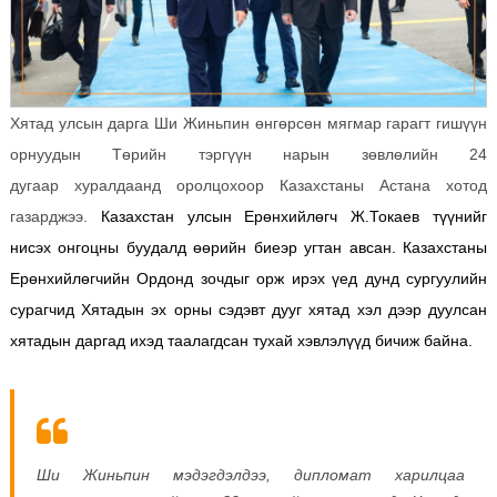
Хятад улсын дарга Ши Жиньпин өнгөрсөн мягмар гарагт гишүүн
орнуудын Төрийн тэргүүн нарын зөвлөлийн 24
дугаар хуралдаанд оролцохоор Казахстаны Астана хотод
газарджээ.
Казахстан улсын Ерөнхийлөгч Ж.Токаев түүнийг
нисэх онгоцны буудалд өөрийн биеэр угтан авсан. Казахстаны
Ерөнхийлөгчийн Ордонд зочдыг орж ирэх үед дунд сургуулийн
сурагчид Хятадын эх орны сэдэвт дууг хятад хэл дээр дуулсан
хятадын даргад ихэд таалагдсан тухай хэвлэлүүд бичиж байна.
Ши Жиньпин мэдэгдэлдээ, дипломат харилцаа