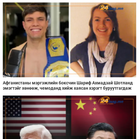
Афганистаны мэргэжлийн боксчин Шариф Ахмадзай Шотланд
эмэгтэйг хөнөөж, чемоданд хийж хаясан хэрэгт буруутгагдаж
байна