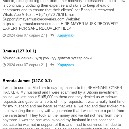
Bitcoin, distinguishing them from other recovery professionals. Their crew
is continually updating their expertise and skills to keep ahead of
scammers and to ensure that their clients' lost Bitcoin is recovered.
Whats App // Text : +1(347)470-7678 Email:
Support@mayermuskrecoveries.com Website:
https://mayermuskrecoveries.com HIRE MAYER MUSK RECOVERY
EXPERT FOR SAFE RECOVERY HELP
2024 оны 07 сарын 27
|
Хариулах
Злчин (127.0.0.1)
Монголын сайхан бүгд рүү бүү довтол зүгээр орхи
2024 оны 07 сарын 21
|
Хариулах
Brenda James (127.0.0.1)
I want to use this Medium to say big thanks to the REVENANT CYBER
HACKER, My husband and I were scammed by a Bitcoin investment
online, we lost about $165,000 to them and they denied us withdrawal
requests and gave us all sorts of filthy requests. It was a really hard time
for my husband and me because that was all we had and they tricked me
into investing the money with a guarantee that I would make a profit from
the investment. They took all the money and we did not hear from them
anymore. I was the one who involved my husband in this nonsense
because he was not in support of this and I had to convince him due to