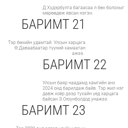
Д.Хүдэрбулга багаасаа л бөх болохыг
мөрөөдөж явсан нэгэн.
БАРИМТ 21
Тэр бөхийн удамтай. Улсын харцага
Ө.Даваабаатар түүний хамаатан
ажээ.
БАРИМТ 22
Улсын баяр наадамд хамгийн анх
2024 онд барилдаж байв. Тэр жил нэг
давж хоёр дээр тухайн үед харцага
байсан Э.Оюунболдод унажээ.
БАРИМТ 23