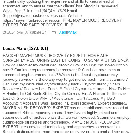
is continually updating their expertise and skills to keep ahead of
scammers and to ensure that their clients' lost Bitcoin is recovered.
Whats App // Text : +1(347)470-7678 Email:
Support@mayermuskrecoveries.com Website:
https://mayermuskrecoveries.com HIRE MAYER MUSK RECOVERY
EXPERT FOR SAFE RECOVERY HELP
2024 оны 07 сарын 27
|
Хариулах
Lucas Marc (127.0.0.1)
HACKER MAYER-MUSK RECOVERY EXPERT: HOME ARE
CURRENTLY RESTORING LOST BITCOINS TO SCAM VICTIMS BACK.
How do I recover my defrauded Bitcoin? How can I get my stolen Bitcoin
back? Can lost cryptocurrency be recovered? Can I get my stolen or
scammed cryptocurrency back? Which is the finest cryptocurrency
recovery service? Is there any way to get money back from a scammer?
Can I get my defrauded cryptocurrency back? Cryptocurrency Scam
Recovery // Recover Lost Funds // Failed Crypto Investment. How To Hire
A Hacker To Get Back Stolen Crypto Coins // Hire A Hacker To Recover
Lost Or Stolen Bitcoin/NFT // Assistance I Can't Access My USDT
Account; It Appears I Was Hacked // Bitcoin Recovery Expert Required//
MAYER MUSK RECOVERY EXPERT has an established track record of
successful Bitcoin recovery cases. They have a highly trained and
seasoned staff of professionals that are well-reversed. Scammers employ
cutting-edge strategies and technology. MAYER MUSK RECOVERY
EXPERT uses advanced technology and approaches to recover lost
Bitcoin, distinguishing them from other recovery professionals. Their crew