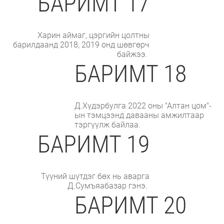
БАРИМТ 17
Харин аймаг, цэргийн цолтны
барилдаанд 2018, 2019 онд шөвгөрч
байжээ.
БАРИМТ 18
Д.Хүдэрбулга 2022 оны "Алтан цом"-
ын тэмцээнд давааны амжилтаар
тэргүүлж байлаа.
БАРИМТ 19
Түүний шүтдэг бөх нь аварга
Д.Сумъяабазар гэнэ.
БАРИМТ 20