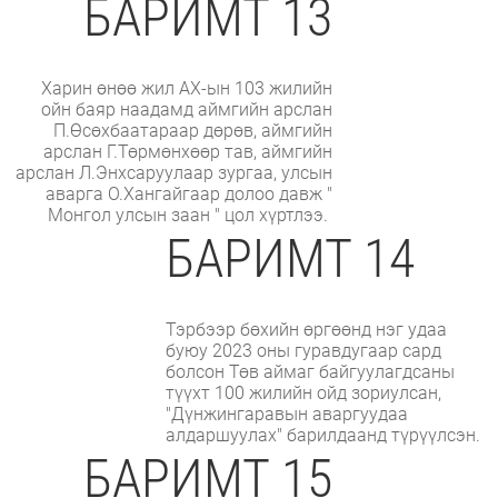
БАРИМТ 13
Харин өнөө жил АХ-ын 103 жилийн
ойн баяр наадамд аймгийн арслан
П.Өсөхбаатараар дөрөв, аймгийн
арслан Г.Төрмөнхөөр тав, аймгийн
арслан Л.Энхсаруулаар зургаа, улсын
аварга О.Хангайгаар долоо давж "
Монгол улсын заан " цол хүртлээ.
БАРИМТ 14
Тэрбээр бөхийн өргөөнд нэг удаа
буюу 2023 оны гуравдугаар сард
болсон Төв аймаг байгуулагдсаны
түүхт 100 жилийн ойд зориулсан,
"Дүнжингаравын аваргуудаа
алдаршуулах" барилдаанд түрүүлсэн.
БАРИМТ 15