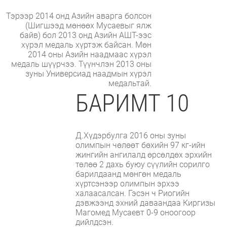
Тэрээр 2014 онд Азийн аварга болсон
(Шигшээд мөнөөх Мусаевыг ялж
байв) бол 2013 онд Азийн АШТ-ээс
хүрэл медаль хүртэж байсан. Мөн
2014 оны Азийн наадмаас хүрэл
медаль шүүрчээ. Түүнчлэн 2013 оны
зуны Универсиад наадмын хүрэл
медальтай.
БАРИМТ 10
Д.Хүдэрбулга 2016 оны зуны
олимпын чөлөөт бөхийн 97 кг-ийн
жингийн ангилалд өрсөлдөх эрхийн
төлөө 2 дахь буюу сүүлийн сорилго
барилдаанд мөнгөн медаль
хүртсэнээр олимпын эрхээ
халаасалсан. Гэсэн ч Риогийн
дэвжээнд эхний даваандаа Киргизы
Магомед Мусаевт 0-9 оноогоор
дийлдсэн.