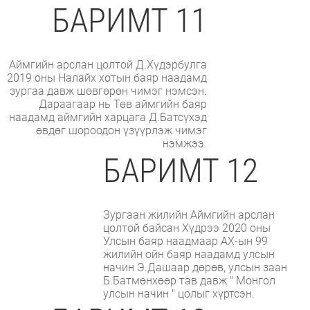
БАРИМТ 11
Аймгийн арслан цолтой Д.Хүдэрбулга
2019 оны Налайх хотын баяр наадамд
зургаа давж шөвгөрөн чимэг нэмсэн.
Дараагаар нь Төв аймгийн баяр
наадамд аймгийн харцага Д.Батсүхэд
өвдөг шороодон үзүүрлэж чимэг
нэмжээ.
БАРИМТ 12
Зургаан жилийн Аймгийн арслан
цолтой байсан Хүдрээ 2020 оны
Улсын баяр наадмаар АХ-ын 99
жилийн ойн баяр наадамд улсын
начин Э.Дашаар дөрөв, улсын заан
Б.Батмөнхөөр тав давж " Монгол
улсын начин " цолыг хүртсэн.