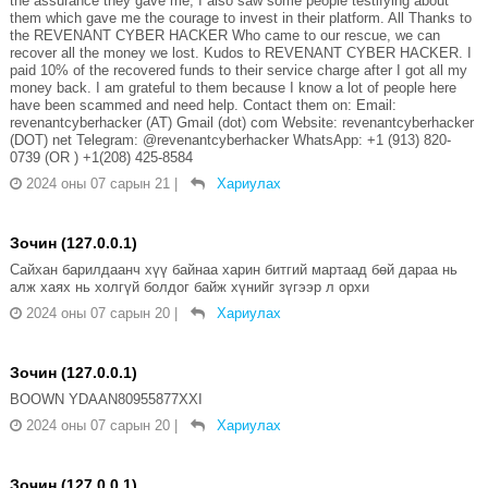
the assurance they gave me, I also saw some people testifying about
them which gave me the courage to invest in their platform. All Thanks to
the REVENANT CYBER HACKER Who came to our rescue, we can
recover all the money we lost. Kudos to REVENANT CYBER HACKER. I
paid 10% of the recovered funds to their service charge after I got all my
money back. I am grateful to them because I know a lot of people here
have been scammed and need help. Contact them on: Email:
revenantcyberhacker (AT) Gmail (dot) com Website: revenantcyberhacker
(DOT) net Telegram: @revenantcyberhacker WhatsApp: +1 (913) 820-
0739 (OR ) +1(208) 425-8584
2024 оны 07 сарын 21
|
Хариулах
Зочин (127.0.0.1)
Сайхан барилдаанч хүү байнаа харин битгий мартаад бөй дараа нь
алж хаях нь холгүй болдог байж хүнийг зүгээр л орхи
2024 оны 07 сарын 20
|
Хариулах
Зочин (127.0.0.1)
BOOWN YDAAN80955877XXI
2024 оны 07 сарын 20
|
Хариулах
Зочин (127.0.0.1)