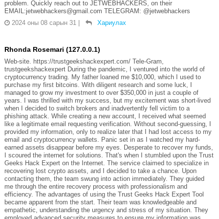
problem. Quickly reach out to JETWEBHACKERS, on their
EMAIL:jetwebhackers@gmail.com TELEGRAM: @jetwebhackers
2024 оны 08 сарын 31
|
Хариулах
Rhonda Rosemari (127.0.0.1)
Web-site. https://trustgeekshackexpert.com/ Tele-Gram,
trustgeekshackexpert During the pandemic, I ventured into the world of
cryptocurrency trading. My father loaned me $10,000, which I used to
purchase my first bitcoins. With diligent research and some luck, I
managed to grow my investment to over $350,000 in just a couple of
years. I was thrilled with my success, but my excitement was short-lived
when I decided to switch brokers and inadvertently fell victim to a
phishing attack. While creating a new account, I received what seemed
like a legitimate email requesting verification. Without second-guessing, I
provided my information, only to realize later that I had lost access to my
email and cryptocurrency wallets. Panic set in as I watched my hard-
earned assets disappear before my eyes. Desperate to recover my funds,
I scoured the internet for solutions. That's when I stumbled upon the Trust
Geeks Hack Expert on the Internet. The service claimed to specialize in
recovering lost crypto assets, and I decided to take a chance. Upon
contacting them, the team swung into action immediately. They guided
me through the entire recovery process with professionalism and
efficiency. The advantages of using the Trust Geeks Hack Expert Tool
became apparent from the start. Their team was knowledgeable and
empathetic, understanding the urgency and stress of my situation. They
employed advanced security measures to ensure my information was