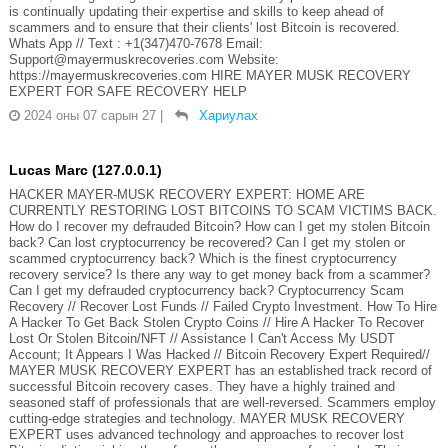
is continually updating their expertise and skills to keep ahead of
scammers and to ensure that their clients' lost Bitcoin is recovered.
Whats App // Text : +1(347)470-7678 Email:
Support@mayermuskrecoveries.com Website:
https://mayermuskrecoveries.com HIRE MAYER MUSK RECOVERY
EXPERT FOR SAFE RECOVERY HELP
2024 оны 07 сарын 27
|
Хариулах
Lucas Marc (127.0.0.1)
HACKER MAYER-MUSK RECOVERY EXPERT: HOME ARE
CURRENTLY RESTORING LOST BITCOINS TO SCAM VICTIMS BACK.
How do I recover my defrauded Bitcoin? How can I get my stolen Bitcoin
back? Can lost cryptocurrency be recovered? Can I get my stolen or
scammed cryptocurrency back? Which is the finest cryptocurrency
recovery service? Is there any way to get money back from a scammer?
Can I get my defrauded cryptocurrency back? Cryptocurrency Scam
Recovery // Recover Lost Funds // Failed Crypto Investment. How To Hire
A Hacker To Get Back Stolen Crypto Coins // Hire A Hacker To Recover
Lost Or Stolen Bitcoin/NFT // Assistance I Can't Access My USDT
Account; It Appears I Was Hacked // Bitcoin Recovery Expert Required//
MAYER MUSK RECOVERY EXPERT has an established track record of
successful Bitcoin recovery cases. They have a highly trained and
seasoned staff of professionals that are well-reversed. Scammers employ
cutting-edge strategies and technology. MAYER MUSK RECOVERY
EXPERT uses advanced technology and approaches to recover lost