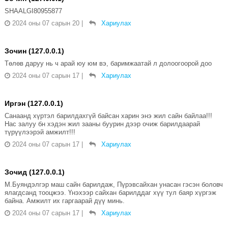
SHAALGI80955877
2024 оны 07 сарын 20
|
Хариулах
Зочин (127.0.0.1)
Төлөв даруу нь ч арай юу юм вэ, баримжаатай л долоогоорой доо
2024 оны 07 сарын 17
|
Хариулах
Иргэн (127.0.0.1)
Санаанд хүртэл барилдахгүй байсан харин энэ жил сайн байлаа!!!
Нас залуу бн хэдэн жил зааны буурин дээр очиж барилдаарай
түрүүлээрэй амжилт!!!
2024 оны 07 сарын 17
|
Хариулах
Зочид (127.0.0.1)
М.Буяндэлгэр маш сайн барилдаж, Пүрэвсайхан унасан гэсэн боловч
ялагдсанд тооцжээ. Үнэхээр сайхан барилддаг хүү тул баяр хүргэж
байна. Амжилт их гаргаарай дүү минь.
2024 оны 07 сарын 17
|
Хариулах