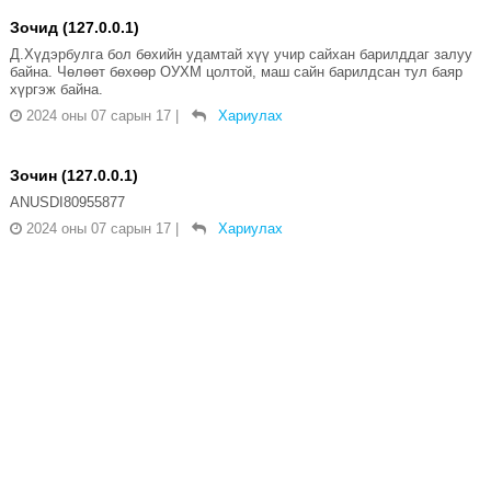
Зочид (127.0.0.1)
Д.Хүдэрбулга бол бөхийн удамтай хүү учир сайхан барилддаг залуу
байна. Чөлөөт бөхөөр ОУХМ цолтой, маш сайн барилдсан тул баяр
хүргэж байна.
2024 оны 07 сарын 17
|
Хариулах
Зочин (127.0.0.1)
ANUSDI80955877
2024 оны 07 сарын 17
|
Хариулах