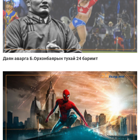
Даян аварга Б.Орхонбаярын тухай 24 баримт