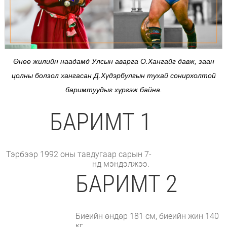
Өнөө жилийн наадамд Улсын аварга О.Хангайг давж, заан
цолны болзол хангасан Д.Хүдэрбулгын тухай сонирхолтой
баримтуудыг хүргэж байна.
БАРИМТ 1
Тэрбээр 1992 оны тавдугаар сарын 7-
нд мэндэлжээ.
БАРИМТ 2
Биеийн өндөр 181 см, биеийн жин 140
кг.