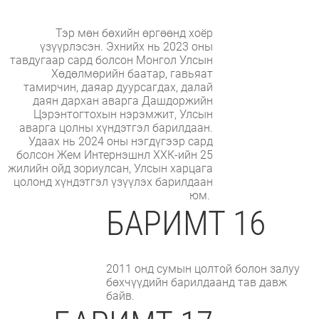
Тэр мөн бөхийн өргөөнд хоёр
үзүүрлэсэн. Эхнийх нь 2023 оны
тавдугаар сард болсон Монгол Улсын
Хөдөлмөрийн баатар, гавьяат
тамирчин, даяар дуурсагдах, далай
даян дархан аварга Дашдоржийн
Цэрэнтогтохын нэрэмжит, Улсын
аварга цолны хүндэтгэл барилдаан.
Удаах нь 2024 оны нэгдүгээр сард
болсон Жем Интернэшнл ХХК-ийн 25
жилийн ойд зориулсан, Улсын харцага
цолонд хүндэтгэл үзүүлэх барилдаан
юм.
БАРИМТ 16
2011 онд сумын цолтой болон залуу
бөхчүүдийн барилдаанд тав давж
байв.