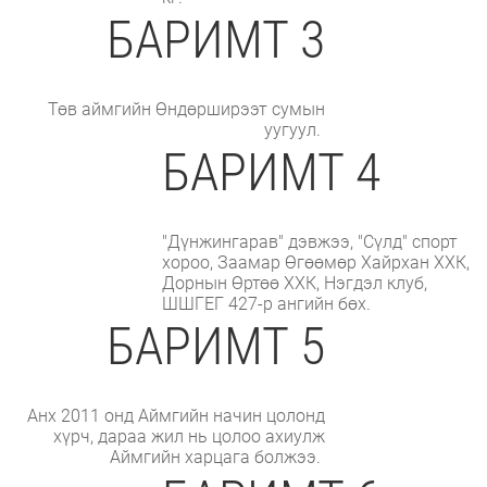
БАРИМТ 3
Төв аймгийн Өндөрширээт сумын
уугуул.
БАРИМТ 4
"Дүнжингарав" дэвжээ, "Сүлд" спорт
хороо, Заамар Өгөөмөр Хайрхан ХХК,
Дорнын Өртөө ХХК, Нэгдэл клуб,
ШШГЕГ 427-р ангийн бөх.
БАРИМТ 5
Анх 2011 онд Аймгийн начин цолонд
хүрч, дараа жил нь цолоо ахиулж
Аймгийн харцага болжээ.