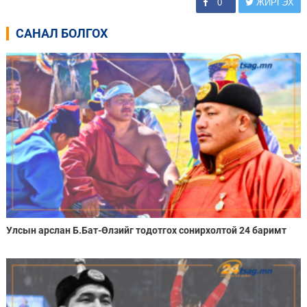
0
ЖИРГЭХ
САНАЛ БОЛГОХ
Улсын арслан Б.Бат-Өлзийг тодотгох сонирхолтой 24 баримт