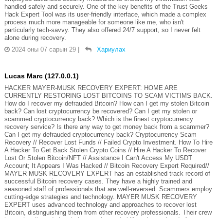
handled safely and securely. One of the key benefits of the Trust Geeks
Hack Expert Tool was its user-friendly interface, which made a complex
process much more manageable for someone like me, who isn't
particularly tech-savvy. They also offered 24/7 support, so I never felt
alone during recovery.
2024 оны 07 сарын 29
|
Хариулах
Lucas Marc (127.0.0.1)
HACKER MAYER-MUSK RECOVERY EXPERT: HOME ARE
CURRENTLY RESTORING LOST BITCOINS TO SCAM VICTIMS BACK.
How do I recover my defrauded Bitcoin? How can I get my stolen Bitcoin
back? Can lost cryptocurrency be recovered? Can I get my stolen or
scammed cryptocurrency back? Which is the finest cryptocurrency
recovery service? Is there any way to get money back from a scammer?
Can I get my defrauded cryptocurrency back? Cryptocurrency Scam
Recovery // Recover Lost Funds // Failed Crypto Investment. How To Hire
A Hacker To Get Back Stolen Crypto Coins // Hire A Hacker To Recover
Lost Or Stolen Bitcoin/NFT // Assistance I Can't Access My USDT
Account; It Appears I Was Hacked // Bitcoin Recovery Expert Required//
MAYER MUSK RECOVERY EXPERT has an established track record of
successful Bitcoin recovery cases. They have a highly trained and
seasoned staff of professionals that are well-reversed. Scammers employ
cutting-edge strategies and technology. MAYER MUSK RECOVERY
EXPERT uses advanced technology and approaches to recover lost
Bitcoin, distinguishing them from other recovery professionals. Their crew