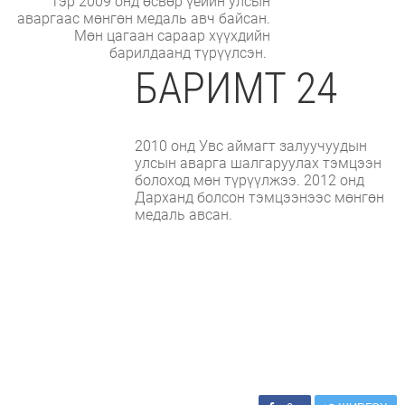
Тэр 2009 онд өсвөр үеийн улсын
аваргаас мөнгөн медаль авч байсан.
Мөн цагаан сараар хүүхдийн
барилдаанд түрүүлсэн.
БАРИМТ 24
2010 онд Увс аймагт залуучуудын
улсын аварга шалгаруулах тэмцээн
болоход мөн түрүүлжээ. 2012 онд
Дарханд болсон тэмцээнээс мөнгөн
медаль авсан.