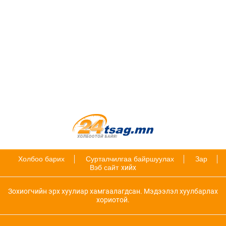
Холбоо барих
Сурталчилгаа байршуулах
Зар
Вэб сайт
хийх
Зохиогчийн эрх хуулиар хамгаалагдсан. Мэдээлэл хуулбарлах
хориотой.