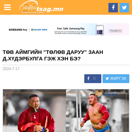
ТӨВ АЙМГИЙН "ТӨЛӨВ ДАРУУ" ЗААН
Д.ХҮДЭРБУЛГА ГЭЖ ХЭН БЭ?
2024-7-17
0
ЖИРГЭХ