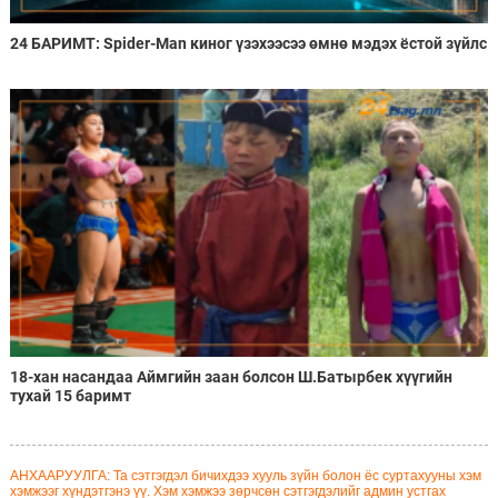
24 БАРИМТ: Spider-Man киног үзэхээсээ өмнө мэдэх ёстой зүйлс
18-хан насандаа Аймгийн заан болсон Ш.Батырбек хүүгийн
тухай 15 баримт
АНХААРУУЛГА: Та сэтгэгдэл бичихдээ хууль зүйн болон ёс суртахууны хэм
хэмжээг хүндэтгэнэ үү. Хэм хэмжээ зөрчсөн сэтгэгдэлийг админ устгах