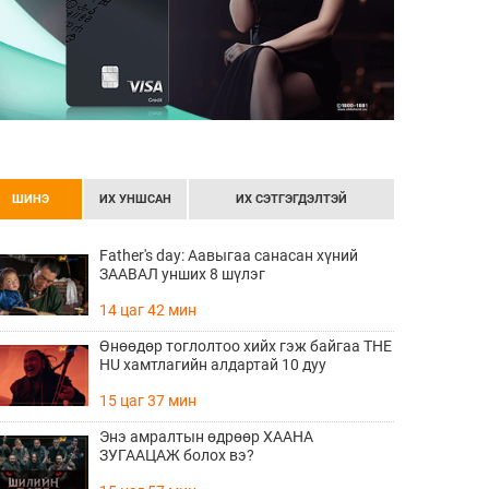
ШИНЭ
ИХ УНШСАН
ИХ СЭТГЭГДЭЛТЭЙ
Father's day: Аавыгаа санасан хүний
ЗААВАЛ унших 8 шүлэг
14 цаг 42 мин
Өнөөдөр тоглолтоо хийх гэж байгаа THE
HU хамтлагийн алдартай 10 дуу
15 цаг 37 мин
Энэ амралтын өдрөөр ХААНА
ЗУГААЦАЖ болох вэ?