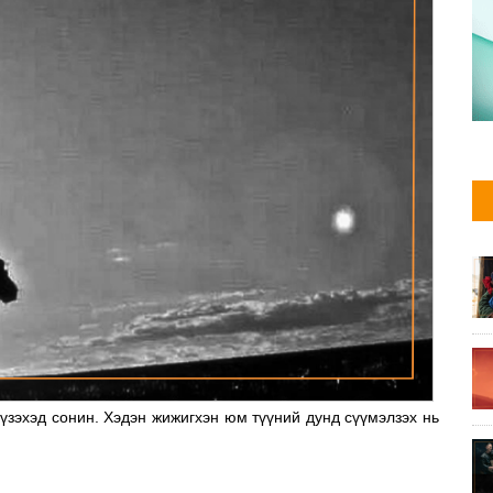
үзэхэд сонин. Хэдэн жижигхэн юм түүний дунд сүүмэлзэх нь