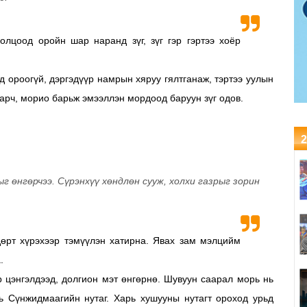
олцоод оройн шар наранд зүг, зүг гэр гэртээ хоёр
огүй, дэргэдүүр намрын хяруу гялтганаж, тэртээ уулын
 гарч, морио барьж эмээллэн мордоод баруун зүг одов.
2
ыг өнгөрчээ. Сүрэнхүү хөндлөн сууж, холхи газрыг зорин
дөрт хүрэхээр тэмүүлэн хатирна. Явах зам мэлцийм
.
элдээд, долгион мэт өнгөрнө. Шувуун саарал морь нь
нь Сүнжидмаагийн нутаг. Харь хушууны нутагт ороход урьд