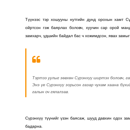
Түүнээс тэр хошууны нутгийн дунд орохын хамт Сү
ойртсон гэж баярлах боловч, хуучин сар орой манд
замхарч, үдшийн байдал бас ч хожимдсон, явах замыг
Тэртээ уулыг зөвхөн Сүрэнхүү ширтэх боловч, га
Энэ үе Сүрэнхүү зорьсон газар чухам хаана бүхи
галын оч гялалзав.
Сүрэнхүү түүнийг үзэн баясаж, шууд давхин одох за
бадарна.