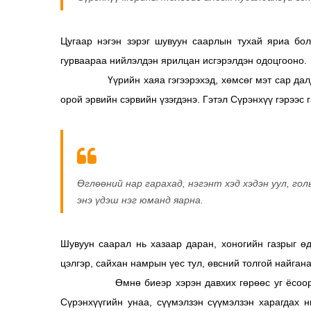
Цугаар нэгэн зэрэг шувуун саарлын тухай яриа бол
гурваараа нийлэлдэн ярилцан исгэрэлдэн одоцгооно.
Үүрийн хаяа гэгээрэхэд, хөмсөг мэт сар далд оро
орой эрвийн сэрвийн үзэгдэнэ. Гэтэл Сүрэнхүү гэрээс
Өглөөний нар гарахад, нэгэнт хэд хэдэн уул, гол
энэ үдэш нэг юманд яарна.
Шувуун саарал нь хазаар даран, хоногийн газрыг ө
цэлгэр, сайхан намрын үес тул, өвсний толгой найгана
Өмнө биеэр хэрэн давхих гөрөөс уг ёсоор цэнг
Сүрэнхүүгийн унаа, сүүмэлзэн сүүмэлзэн харагдах 