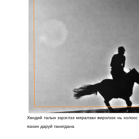
Хөндий талын зэрэглээ мяралзан жирэлзэх нь холоос 
яахин даруй танигдана.