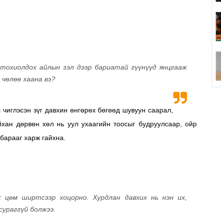
е тохиолдох айлын зэл дээр бариатай гүүнүүд янцгааж
 чөлөө хаана вэ?
 чиглэсэн зүг давхин өнгөрөх бөгөөд шувуун саарал,
йхан дөрвөн хөл нь уул ухаагийн тоосыг будруулсаар, ойр
 барааг харж гайхна.
 цөм ширтсээр хоцорно. Хурдлан давхих нь нэн их,
 сураггүй болжээ.