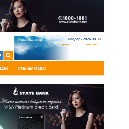
Улаанбаатар
Өнөөдөр / 2026.08.09
Өдөртөө
Шөнөдөө
идео
Сошиал мэдээ