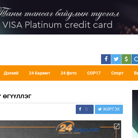
Дэлхий
24 баримт
24 фото
COP17
Спорт
В
" ӨГҮҮЛЛЭГ
0
ЖИРГЭХ