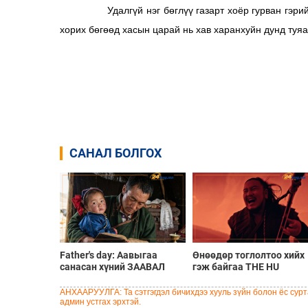
Удалгүй нэг бөглүү газарт хоёр гурван гэрийн х
хорих бөгөөд хасын царай нь хав харанхуйн дунд туяа
САНАЛ БОЛГОХ
Father's day: Аавыгаа
Өнөөдөр тоглолтоо хийх
санасан хүний ЗААВАЛ
гэж байгаа THE HU
унших 8 шүлэг
хамтлагийн алдартай 10
дуу
АНХААРУУЛГА: Та сэтгэгдэл бичихдээ хууль зүйн болон ёс сурта
админ устгах эрхтэй.