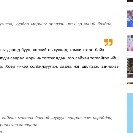
цэнгэл, хурдан морины ирэлзэн ирэх эр хүний бахдал,
ы дэргэд буун, хөлсий нь хусаад, тамхи татан байх
лгуун саарал морь нь тогтож ядан, гоо сайхан толгойгоо ийш
р. Хоёр чихээ солбилзуулан, хааяа нэг шилгээж, эзнийхээ
г гайхан магтах бөгөөд шувуун саарал гэж нэрийдэн,
рины үнэ хаялцана.
э.