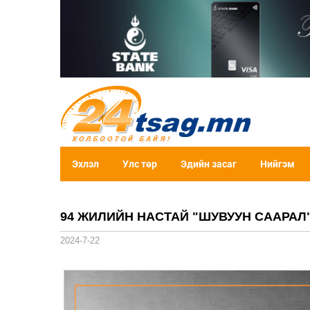
Эхлэл
Улс төр
Эдийн засаг
Нийгэм
94 ЖИЛИЙН НАСТАЙ "ШУВУУН СААРАЛ
2024-7-22