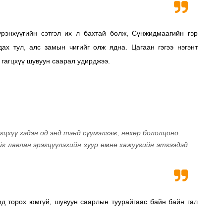
рэнхүүгийн сэтгэл их л бахтай болж, Сүнжидмаагийн гэр
ах тул, алс замын чигийг олж ядна. Цагаан гэгээ нэгэнт
 гагцхүү шувуун саарал удирджээ.
гцхүү хэдэн од энд тэнд сүүмэлзэж, нөхөр бололцоно.
йг лавлан эрэгцүүлэхийн зуур өмнө хажуугийн этгээдэд
мд торох юмгүй, шувуун саарлын туурайгаас байн байн гал