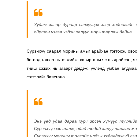
Уудам газар дураар сэлгүүцэх хээр хөдөөгийн 
ойртон үзвэл хэдэн залуус морь тарлаж байна.
Сүрэнхүү саарал морины амыг арайхан тогтоож, овоон
бөгөөд ташаа нь тэвхийж, хавирганы яс нь ярайсан, я
тийш сэжих нь агаарт дэгдэж, үүлэнд умбан алдмаа
сэтгэлийг баясгана.
Энэ үед удаа дараа хүрч ирсэн хүмүүс түүний
Сүрэнхүүгээс шалж, өдий төдий залуу тарган мо
Сүрэнхүү морины толгойг илбэж худалдахгүй гэн