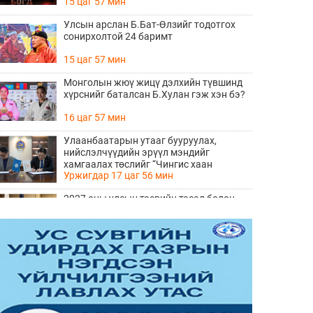
15 цаг 57 мин
Улсын арслан Б.Бат-Өлзийг тодотгох
сонирхолтой 24 баримт
15 цаг 57 мин
Монголын жюү жицү дэлхийн түвшинд
хүрснийг баталсан Б.Хулан гэж хэн бэ?
16 цаг 57 мин
Улаанбаатарын утааг бууруулах,
нийслэлчүүдийн эрүүл мэндийг
хамгаалах төслийг “Чингис хаан
Уржигдар 17 цаг 56 мин
баялгийн сан нэгдэл” ХХК-тай хамтран
хэрэгжүүлнэ
2027 оны улсын төсвийн төсөл болон
2026 оны төсвийн тодотголын төслийн
олон нийтийн хэлэлцүүлэг боллоо
Уржигдар 17 цаг 38 мин
Нийгмийн даатгалын сангийн хөрөнгө
7.6 тэрбум төгрөгөөр арвижлаа
Уржигдар 17 цаг 18 мин