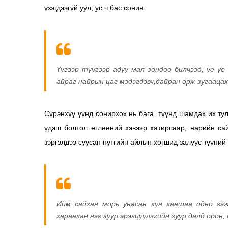
үзэгдээгүй уул, ус ч бас сонин.
Үүгээр түүгээр адуу мал зөндөө билчээд, үе ү
айраг найрын цаг мэдэгдэвч,дайран орж зугаацах
Сүрэнхүү үүнд сонирхох нь бага, түүнд шамдах их тул
үдэш болтол өглөөний хэвээр хатирсаар, нарийн са
зэргэлдээ суусан нутгийн айлын хөгшид залуус түүний
Ийм сайхан морь унасан хүн хаашаа одно гэж
хараахан нэг зуур эрэгцүүлэхийн зуур далд орон,