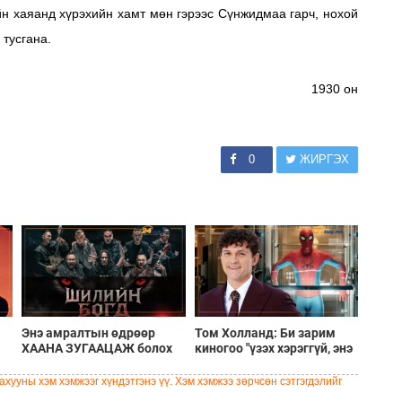
аяанд хүрэхийн хамт мөн гэрээс Сүнжидмаа гарч, нохой
 тусгана.
1930 он
0
ЖИРГЭХ
Энэ амралтын өдрөөр
Том Холланд: Би зарим
ХААНА ЗУГААЦАЖ болох
киногоо "үзэх хэрэггүй, энэ
вэ?
үнэхээр сайн кино биш"
гэж хэлмээр санагддаг
хууны хэм хэмжээг хүндэтгэнэ үү. Хэм хэмжээ зөрчсөн сэтгэгдэлийг