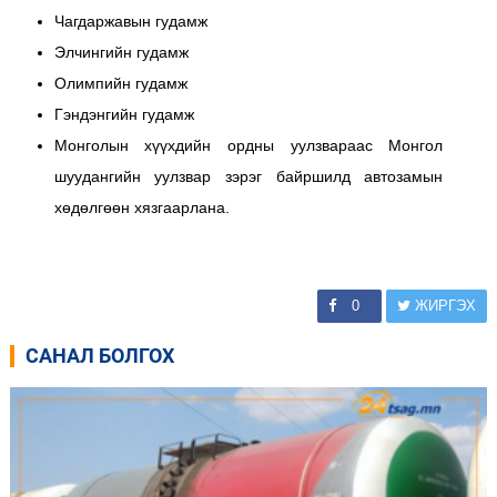
Чагдаржавын гудамж
Элчингийн гудамж
Олимпийн гудамж
Гэндэнгийн гудамж
Монголын хүүхдийн ордны уулзвараас Монгол
шуудангийн уулзвар зэрэг байршилд автозамын
хөдөлгөөн хязгаарлана.
0
ЖИРГЭХ
САНАЛ БОЛГОХ