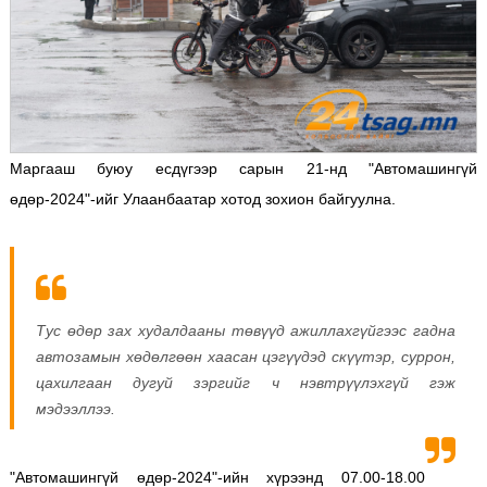
Маргааш буюу есдүгээр сарын 21-нд "Автомашингүй
өдөр-2024"-ийг Улаанбаатар хотод зохион байгуулна.
Тус өдөр зах худалдааны төвүүд ажиллахгүйгээс гадна
автозамын хөдөлгөөн хаасан цэгүүдэд скүүтэр, суррон,
цахилгаан дугуй зэргийг ч нэвтрүүлэхгүй гэж
мэдээллээ.
"Автомашингүй өдөр-2024"-ийн хүрээнд 07.00-18.00