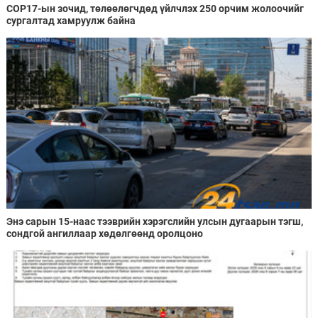
COP17-ын зочид, төлөөлөгчдөд үйлчлэх 250 орчим жолоочийг
сургалтад хамруулж байна
Энэ сарын 15-наас тээврийн хэрэгслийн улсын дугаарын тэгш,
сондгой ангиллаар хөдөлгөөнд оролцоно