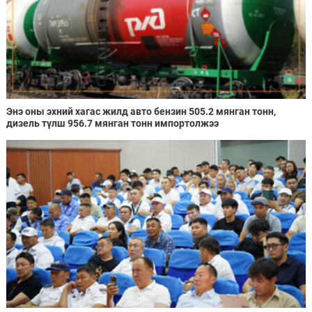
Энэ оны эхний хагас жилд авто бензин 505.2 мянган тонн,
дизель түлш 956.7 мянган тонн импортолжээ