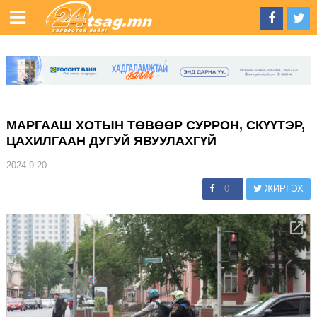
МАРГААШ ХОТЫН ТӨВӨӨР СУРРОН, СКҮҮТЭР,
ЦАХИЛГААН ДУГУЙ ЯВУУЛАХГҮЙ
2024-9-20
0
ЖИРГЭХ