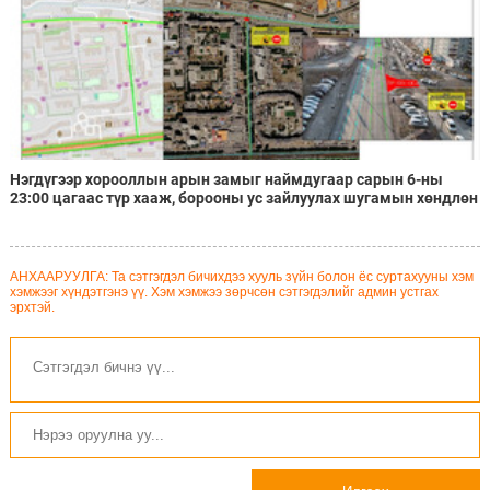
Нэгдүгээр хорооллын арын замыг наймдугаар сарын 6-ны
23:00 цагаас түр хааж, борооны ус зайлуулах шугамын хөндлөн
сэтэлгээ хийнэ
АНХААРУУЛГА: Та сэтгэгдэл бичихдээ хууль зүйн болон ёс суртахууны хэм
хэмжээг хүндэтгэнэ үү. Хэм хэмжээ зөрчсөн сэтгэгдэлийг админ устгах
эрхтэй.