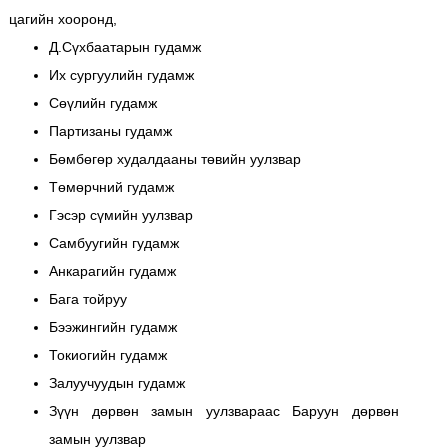
цагийн хооронд,
Д.Сүхбаатарын гудамж
Их сургуулийн гудамж
Сөүлийн гудамж
Партизаны гудамж
Бөмбөгөр худалдааны төвийн уулзвар
Төмөрчний гудамж
Гэсэр сүмийн уулзвар
Самбуугийн гудамж
Анкарагийн гудамж
Бага тойруу
Бээжингийн гудамж
Токиогийн гудамж
Залуучуудын гудамж
Зүүн дөрвөн замын уулзвараас Баруун дөрвөн
замын уулзвар