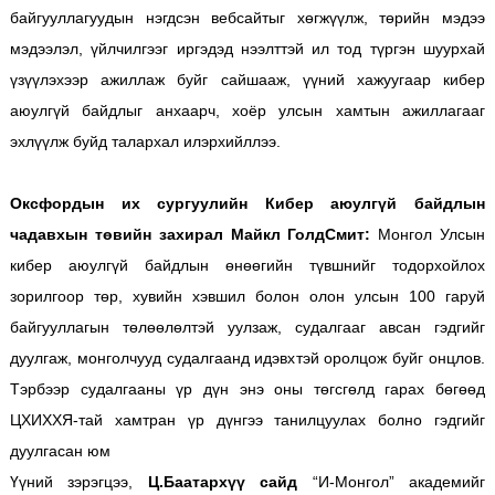
байгууллагуудын нэгдсэн вебсайтыг хөгжүүлж, төрийн мэдээ
мэдээлэл, үйлчилгээг иргэдэд нээлттэй ил тод түргэн шуурхай
үзүүлэхээр ажиллаж буйг сайшааж, үүний хажуугаар кибер
аюулгүй байдлыг анхаарч, хоёр улсын хамтын ажиллагааг
эхлүүлж буйд талархал илэрхийллээ.
Оксфордын их сургуулийн Кибер аюулгүй байдлын
чадавхын төвийн захирал Майкл ГолдСмит:
Монгол Улсын
кибер аюулгүй байдлын өнөөгийн түвшнийг тодорхойлох
зорилгоор төр, хувийн хэвшил болон олон улсын 100 гаруй
байгууллагын төлөөлөлтэй уулзаж, судалгааг авсан гэдгийг
дуулгаж, монголчууд судалгаанд идэвхтэй оролцож буйг онцлов.
Тэрбээр судалгааны үр дүн энэ оны төгсгөлд гарах бөгөөд
ЦХИХХЯ-тай хамтран үр дүнгээ танилцуулах болно гэдгийг
дуулгасан юм
Үүний зэрэгцээ,
Ц.Баатархүү сайд
“И-Монгол” академийг