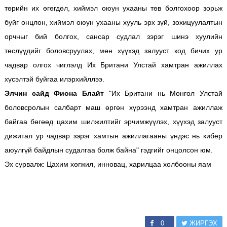
төрийн их өгөгдөл, хиймэл оюун ухааны төв болгохоор зорьж
буйг онцлон, хиймэл оюун ухааны хууль эрх зүй, зохицуулалтын
орчныг бий болгох, сансар судлал зэрэг шинэ хуулийн
төслүүдийг боловсруулах, мөн хүүхэд залууст код бичих ур
чадвар олгох чиглэлд Их Британи Улстай хамтран ажиллах
хүсэлтэй буйгаа илэрхийллээ.
Элчин сайд Фиона Блайт
"Их Британи нь Монгол Улстай
боловсролын салбарт маш өргөн хүрээнд хамтран ажиллаж
байгаа бөгөөд цахим шилжилтийг эрчимжүүлэх, хүүхэд залууст
дижитал ур чадвар зэрэг хамтын ажиллагааны үндэс нь кибер
аюулгүй байдлын судалгаа болж байна" гэдгийг онцолсон юм.
Эх сурвалж: Цахим хөгжил, инновац, харилцаа холбооны яам
0
ЖИРГЭХ