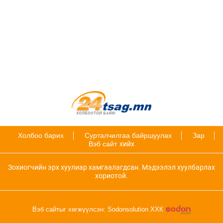
Холбоо барих
Сурталчилгаа байршуулах
Зар
Вэб сайт
хийх
Зохиогчийн эрх хуулиар хамгаалагдсан. Мэдээлэл хуулбарлах
хориотой.
Вэб сайтыг хөгжүүлсэн: Sodonsolution ХХК