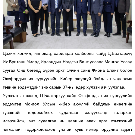
Цахим хөгжил, инновац, харилцаа холбооны сайд Ц.Баатархүү
Их Британи Умард Ирландын Нэгдсэн Вант улсаас Монгол Улсад
суугаа Онц бөгөөд Бүрэн эрхт Элчин сайд Фиона Блайт болон
Оксфордын их сургуулийн Кибер аюулгүй байдлын чадавхын
төвийн эрдэмтдийг энэ сарын 07-ны өдөр хүлээн авч уулзлаа.
Уулзалтын эхэнд, Ц.Баатархүү сайд Оксфордын их сургуулийн
эрдэмтэд Монгол Улсын кибер аюулгүй байдлын өнөөгийн
түвшнийг тодорхойлох судалгааг эхлүүлсэнд талархал
илэрхийлж, энэ судалгаа нь цаашид авах арга хэмжээний
чиглэлийг тодорхойлоход үнэтэй хувь нэмэр оруулна гэдэгт