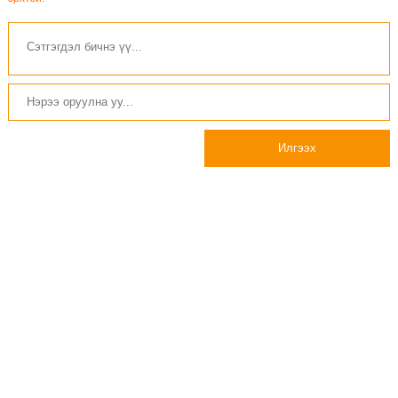
Илгээх