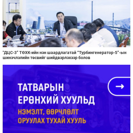
"ДЦС-3” ТӨХК-ийн нэн шаардлагатай “Турбингенератор-5”-ын
шинэчлэлийн төсвийг шийдвэрлэхээр болов