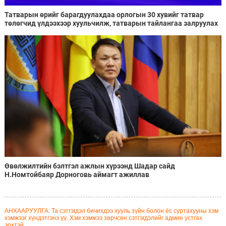
Татварын өрийг барагдуулахдаа орлогын 30 хувийг татвар
төлөгчид үлдээхээр хуульчилж, татварын тайлангаа залруулах
хугацааг хоёр жил болгон сунгажээ
Өвөлжилтийн бэлтгэл ажлын хүрээнд Шадар сайд
Н.Номтойбаяр Дорноговь аймагт ажиллав
АНХААРУУЛГА: Та сэтгэгдэл бичихдээ хууль зүйн болон ёс суртахууны хэм
хэмжээг хүндэтгэнэ үү. Хэм хэмжээ зөрчсөн сэтгэгдэлийг админ устгах
эрхтэй.