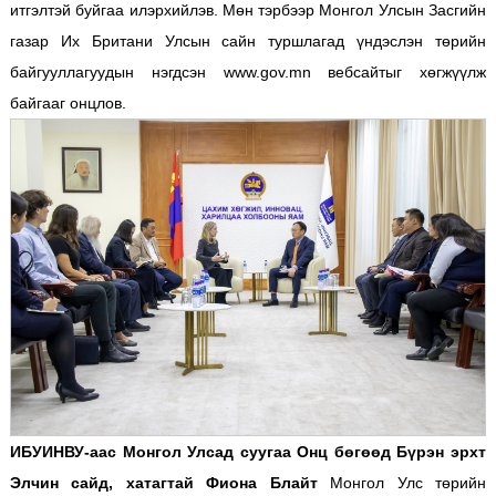
итгэлтэй буйгаа илэрхийлэв. Мөн тэрбээр Монгол Улсын Засгийн
газар Их Британи Улсын сайн туршлагад үндэслэн төрийн
байгууллагуудын нэгдсэн www.gov.mn вебсайтыг хөгжүүлж
байгааг онцлов.
ИБУИНВУ-аас Монгол Улсад суугаа Онц бөгөөд Бүрэн эрхт
Элчин сайд, хатагтай Фиона Блайт
Монгол Улс төрийн