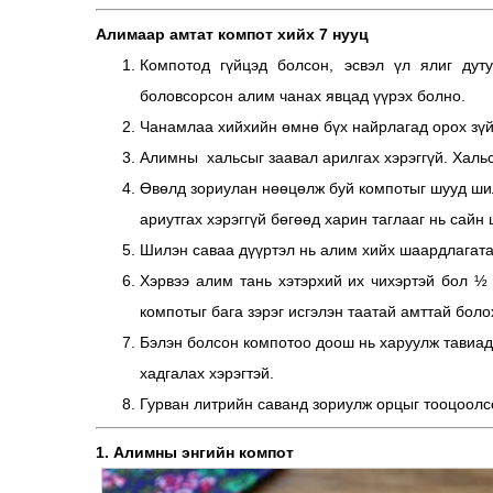
Алимаар амтат компот хийх 7 нууц
Компотод гүйцэд болсон, эсвэл үл ялиг дут
боловсорсон алим чанах явцад үүрэх болно.
Чанамлаа хийхийн өмнө бүх найрлагад орох зүйлс
Алимны хальсыг заавал арилгах хэрэггүй. Хальс
Өвөлд зориулан нөөцөлж буй компотыг шууд шил
ариутгах хэрэггүй бөгөөд харин таглааг нь сайн 
Шилэн саваа дүүртэл нь алим хийх шаардлагата
Хэрвээ алим тань хэтэрхий их чихэртэй бол ½
компотыг бага зэрэг исгэлэн таатай амттай бол
Бэлэн болсон компотоо доош нь харуулж тавиад
хадгалах хэрэгтэй.
Гурван литрийн саванд зориулж орцыг тооцоолс
1. Алимны энгийн компот