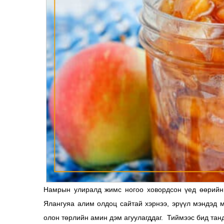
Намрын улиралд жимс ногоо ховордсон үед өөрийн 
Ялангуяа алим олдоц сайтай хэрнээ, эрүүл мэндэд 
олон төрлийн амин дэм агуулагддаг. Тиймээс бид танд