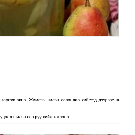
ь гаргаж авна. Жимсээ шилэн савандаа хийгээд дээрээс нь
уцаад шилэн сав руу хийж таглана.