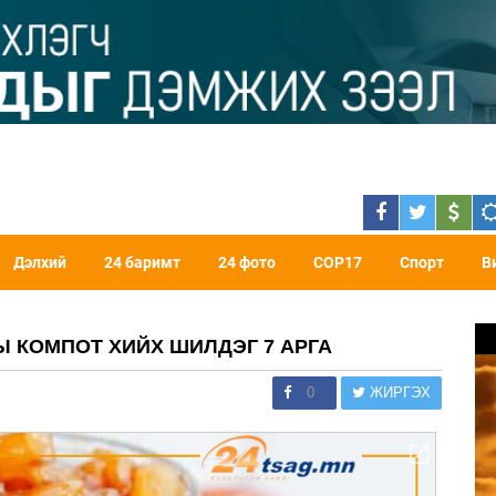
Дэлхий
24 баримт
24 фото
COP17
Спорт
В
 КОМПОТ ХИЙХ ШИЛДЭГ 7 АРГА
0
ЖИРГЭХ