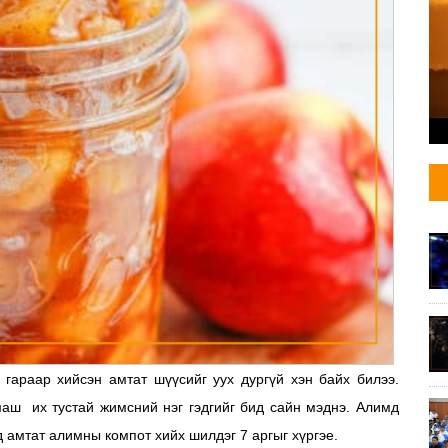
гараар хийсэн амтат шүүсийг уух дургүй хэн байх билээ.
маш их тустай жимсний нэг гэдгийг бид сайн мэднэ. Алимд
 амтат алимны компот хийх шилдэг 7 аргыг хүргэе.