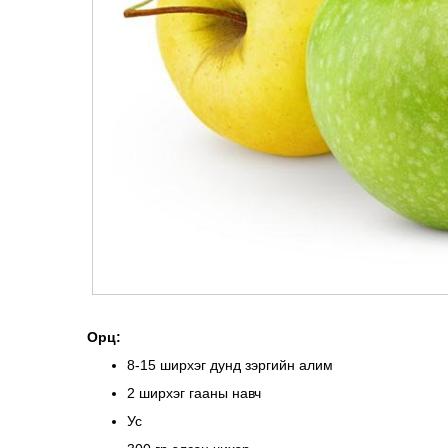
Орц:
8-15 ширхэг дунд зэргийн алим
2 ширхэг гааны навч
Ус