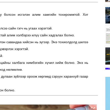
уу болсон исгэлэн алим хамгийн тохиромжтой. Хэт
ээ сайн гэгч нь угаах хэрэгтэй.
тай алим хэлбэрээ илүү сайн хадгалах болно.
эн савандаа хийсэн нь зүгээр. Энэ тохиолдолд шилээ
цэвэрлэх хэрэгтэй.
й.
 цайны халбага нимбэгийн хүчил хийж болно. Энэ нь
оход нөлөөлнө.
 дулаан зүйлээр ороож хөргөөд сэрүүн харанхуй газар
он болно.