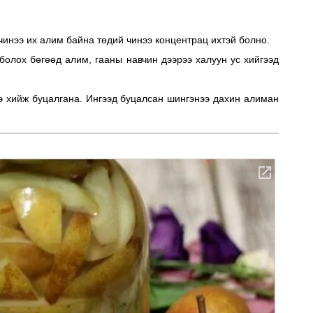
чинээ их алим байна төдий чинээ концентрац ихтэй болно.
болох бөгөөд алим, гааны навчин дээрээ халуун ус хийгээд
э хийж буцалгана. Ингээд буцалсан шингэнээ дахин алиман