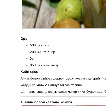
Орц:
500 гр алим
200-300 гр лийр
Ус
350 гр элсэн чихэр
Хийх арга:
Алим болон лийрээ дөрвөн хэсэг хуваагаад үрийг н
халуун ус хийж 20 минут таглаж тавина.
Шингэнээ саванд юүлж, элсэн чихэр хийж буцалгаад, б
4. Алим болон чавганы компот