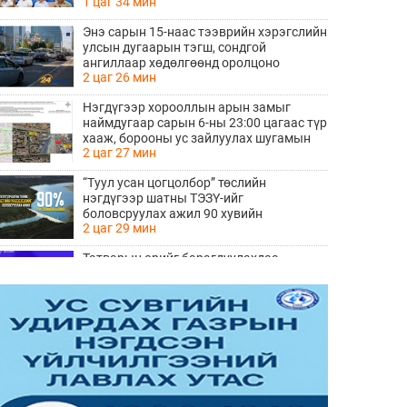
1 цаг 34 мин
Энэ сарын 15-наас тээврийн хэрэгслийн
улсын дугаарын тэгш, сондгой
ангиллаар хөдөлгөөнд оролцоно
2 цаг 26 мин
Нэгдүгээр хорооллын арын замыг
наймдугаар сарын 6-ны 23:00 цагаас түр
хааж, борооны ус зайлуулах шугамын
2 цаг 27 мин
хөндлөн сэтэлгээ хийнэ
“Туул усан цогцолбор” төслийн
нэгдүгээр шатны ТЭЗҮ-ийг
боловсруулах ажил 90 хувийн
2 цаг 29 мин
гүйцэтгэлтэй байна
Татварын өрийг барагдуулахдаа
орлогын 30 хувийг татвар төлөгчид
үлдээхээр хуульчилж, татварын
2 цаг 42 мин
тайлангаа залруулах хугацааг хоёр жил
болгон сунгажээ
Хятад АНУ-ын хориг арга хэмжээнд
хариу барьж, дроны экспортод
хязгаарлалт тавилаа
2 цаг 51 мин