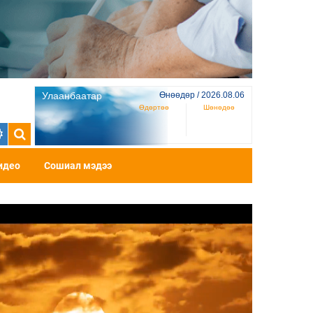
Улаанбаатар
Өнөөдөр / 2026.08.06
Өдөртөө
Шөнөдөө
идео
Сошиал мэдээ