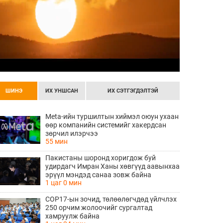
ШИНЭ
ИХ УНШСАН
ИХ СЭТГЭГДЭЛТЭЙ
Meta-ийн туршилтын хиймэл оюун ухаан
өөр компанийн системийг хакердсан
зөрчил илэрчээ
55 мин
Пакистаны шоронд хоригдож буй
удирдагч Имран Ханы хөвгүүд аавынхаа
эрүүл мэндэд санаа зовж байна
1 цаг 0 мин
COP17-ын зочид, төлөөлөгчдөд үйлчлэх
250 орчим жолоочийг сургалтад
хамруулж байна