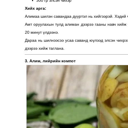
300 гр элсэн чихэр
Хийх арга:
Алимаа шилэн савандаа дүүртэл нь хийгээрэй. Хэдий 
Амт оруулахын тулд алиман дээрээ гааны навч хийж 
20 минут үлдээнэ.
Дараа нь шилнээсээ усаа саванд юүлээд элсэн чихрэ
дээрээ хийж таглана.
3. Алим, лийрийн компот