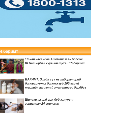
FIFA-гийн удирдлагууд одоогийн
ерөнхийлөгч Инфантинод бүрэн
дэмжлэг үзүүлж, огцрох шаардлагыг
3 цаг 57 мин
няцаав
Лос-Анжелесын давирхайн нүхнээс
Мөстлөгийн үеийн шинэ мэлхийн төрөл
илрүүлжээ
4 цаг 37 мин
Мексикийн алдарт TikTok инфлюэнсер
шууд дамжуулалтын үеэр буудуулан
амиа алджээ
4 баримт
4 цаг 56 мин
18-хан насандаа Аймгийн заан болсон
Өвөлжилтийн бэлтгэл ажлын хүрээнд
Ш.Батырбек хүүгийн тухай 15 баримт
Шадар сайд Н.Номтойбаяр Дорноговь
аймагт ажиллав
5 цаг 29 мин
БАРИМТ: Эхийн сүү нь лабораторид
боловсруулах боломжгүй 100 гаруй
Хуримын зочдын МЭДВЭЛ ЗОХИХ
төрлийн ашигтай элементээс бүрддэг
бичигдээгүй дүрмүүд
5 цаг 36 мин
Шинээр ажилд орж буй залууст
зориулсан 24 зөвлөмж
Өнөөдөр автомашины тэгш улсын
дугаартай хэрэглэгчдэд бензин олгоно