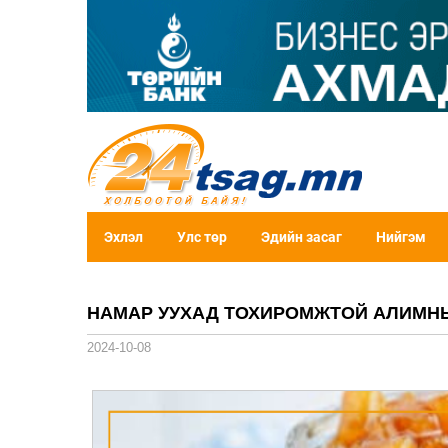
Эхлэл
Улс төр
Эдийн засаг
Нийгэм
НАМАР УУХАД ТОХИРОМЖТОЙ АЛИМНЫ
2024-10-08