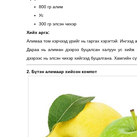
800 гр алим
Ус
300 гр элсэн чихэр
Хийх арга:
Алимаа том хэрчээд үрийг нь гаргах хэрэгтэй. Ингээд
Дараа нь алиман дээрээ буцалсан халуун ус хийж 
дээрээс нь элсэн чихэр хийгээд буцалгана. Хамгийн с
2. Бүтэн алимаар хийсэн компот