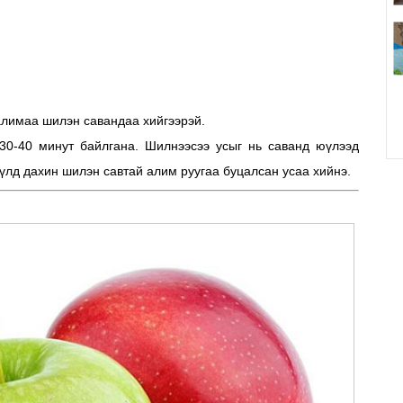
 алимаа шилэн савандаа хийгээрэй.
30-40 минут байлгана. Шилнээсээ усыг нь саванд юүлээд
үүлд дахин шилэн савтай алим руугаа буцалсан усаа хийнэ.