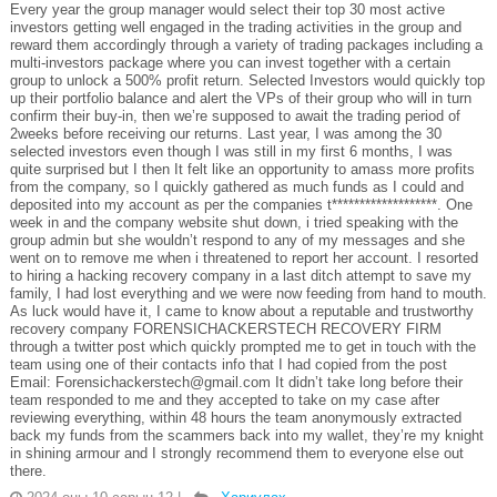
Every year the group manager would select their top 30 most active
investors getting well engaged in the trading activities in the group and
reward them accordingly through a variety of trading packages including a
multi-investors package where you can invest together with a certain
group to unlock a 500% profit return. Selected Investors would quickly top
up their portfolio balance and alert the VPs of their group who will in turn
confirm their buy-in, then we’re supposed to await the trading period of
2weeks before receiving our returns. Last year, I was among the 30
selected investors even though I was still in my first 6 months, I was
quite surprised but I then It felt like an opportunity to amass more profits
from the company, so I quickly gathered as much funds as I could and
deposited into my account as per the companies t*******************. One
week in and the company website shut down, i tried speaking with the
group admin but she wouldn’t respond to any of my messages and she
went on to remove me when i threatened to report her account. I resorted
to hiring a hacking recovery company in a last ditch attempt to save my
family, I had lost everything and we were now feeding from hand to mouth.
As luck would have it, I came to know about a reputable and trustworthy
recovery company FORENSICHACKERSTECH RECOVERY FIRM
through a twitter post which quickly prompted me to get in touch with the
team using one of their contacts info that I had copied from the post
Email: Forensichackerstech@gmail.com It didn’t take long before their
team responded to me and they accepted to take on my case after
reviewing everything, within 48 hours the team anonymously extracted
back my funds from the scammers back into my wallet, they’re my knight
in shining armour and I strongly recommend them to everyone else out
there.