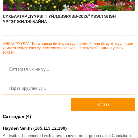
СҮХБААТАР ДҮҮРЭГТ ҮЙЛДВЭРЛЭВ-2026" ҮЗЭСГЭЛЭН
ҮРГЭЛЖИЛЖ БАЙНА
АНХААРУУЛГА: Та сэтгэгдэл бичихдээ хууль зүйн болон ёс суртахууны хэм
хэмжээг хүндэтгэнэ үү. Хэм хэмжээ зөрчсөн сэтгэгдэлийг админ устгах
эрхтэй.
Илгээх
Сэтгэгдэл (4)
Hayden Smith (105.113.12.190)
At Twitter, I connected with a crypto investment group called Capitalix fx.