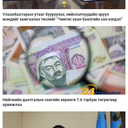
Улаанбаатарын утааг бууруулах, нийслэлчүүдийн эрүүл
мэндийг хамгаалах төслийг “Чингис хаан баялгийн сан нэгдэл”
ХХК-тай хамтран хэрэгжүүлнэ
Нийгмийн даатгалын сангийн хөрөнгө 7.6 тэрбум төгрөгөөр
арвижлаа