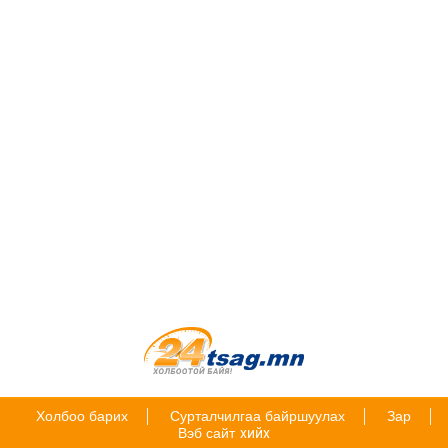
Холбоо барих
Сурталчилгаа байршуулах
Зар
Вэб сайт
хийх