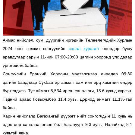
Аймаг, нийслэл, сум, дүүргийн иргэдийн Төлөөлөгчдийн Хурлын
2024 оны ээлжит сонгуулийн
санал хураалт
өнөөдөр буюу
аравдугаар сарын 11-ний 07:00-20:00 цагийн хооронд улс даяар
үргэлжилж байна.
Сонгуулийн Ерөнхий Хорооны мэдээлснээр өнөөдөр 09:30
цагийн байдлаар Сүхбаатар аймагт хамгийн ирц хамгийн өндөр
бүртгэгджээ. Тус аймагт 5,534 иргэн санал өгч, 13.6 хувьд хүрсэн.
Тэдний араас Говьсүмбэр 11.4 хувь, Дорнод аймагт 11.1%-тай
байна.
Харин нийслэлд Багахангай дүүрэгт нийт сонгогчдын 11 хувь нь
одоогоор саналаа өгсөн бол Багануурт 9.3 хувь, Налайхад 8.1
хувьтай явна.