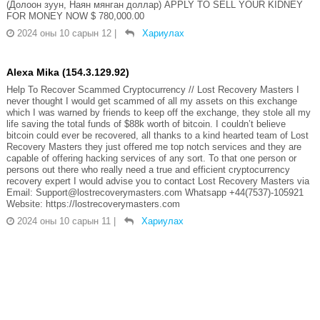
(Долоон зуун, Наян мянган доллар) APPLY TO SELL YOUR KIDNEY
FOR MONEY NOW $ 780,000.00
2024 оны 10 сарын 12
|
Хариулах
Alexa Mika (154.3.129.92)
Help To Recover Scammed Cryptocurrency // Lost Recovery Masters I
never thought I would get scammed of all my assets on this exchange
which I was warned by friends to keep off the exchange, they stole all my
life saving the total funds of $88k worth of bitcoin. I couldn’t believe
bitcoin could ever be recovered, all thanks to a kind hearted team of Lost
Recovery Masters they just offered me top notch services and they are
capable of offering hacking services of any sort. To that one person or
persons out there who really need a true and efficient cryptocurrency
recovery expert I would advise you to contact Lost Recovery Masters via
Email: Support@lostrecoverymasters.com Whatsapp +44(7537)-105921
Website: https://lostrecoverymasters.com
2024 оны 10 сарын 11
|
Хариулах