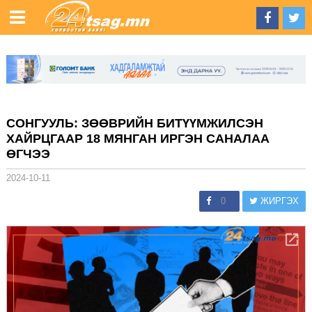
СОНГУУЛЬ: ЗӨӨВРИЙН БИТҮҮМЖИЛСЭН
ХАЙРЦГААР 18 МЯНГАН ИРГЭН САНАЛАА
ӨГЧЭЭ
2024-10-11
0
ЖИРГЭХ