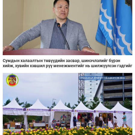
Сумдын халаалтын төвүүдийн засвар, шинэчлэлийг бүрэн
хийж, хувийн хэвшил рүү менежментийг нь шилжүүлсэн гэдгийг
онцоллоо