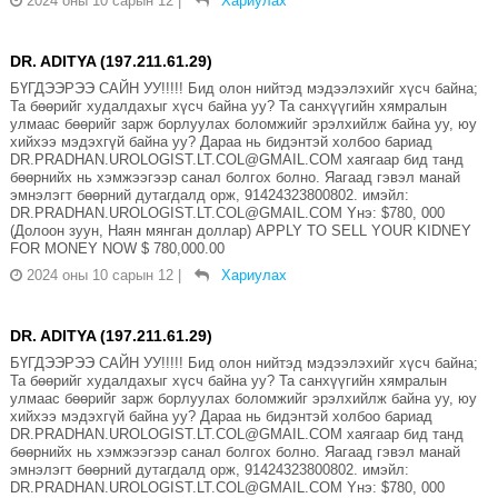
2024 оны 10 сарын 12
|
Хариулах
DR. ADITYA (197.211.61.29)
БҮГДЭЭРЭЭ САЙН УУ!!!!! Бид олон нийтэд мэдээлэхийг хүсч байна;
Та бөөрийг худалдахыг хүсч байна уу? Та санхүүгийн хямралын
улмаас бөөрийг зарж борлуулах боломжийг эрэлхийлж байна уу, юу
хийхээ мэдэхгүй байна уу? Дараа нь бидэнтэй холбоо бариад
DR.PRADHAN.UROLOGIST.LT.COL@GMAIL.COM хаягаар бид танд
бөөрнийх нь хэмжээгээр санал болгох болно. Яагаад гэвэл манай
эмнэлэгт бөөрний дутагдалд орж, 91424323800802. имэйл:
DR.PRADHAN.UROLOGIST.LT.COL@GMAIL.COM Yнэ: $780, 000
(Долоон зуун, Наян мянган доллар) APPLY TO SELL YOUR KIDNEY
FOR MONEY NOW $ 780,000.00
2024 оны 10 сарын 12
|
Хариулах
DR. ADITYA (197.211.61.29)
БҮГДЭЭРЭЭ САЙН УУ!!!!! Бид олон нийтэд мэдээлэхийг хүсч байна;
Та бөөрийг худалдахыг хүсч байна уу? Та санхүүгийн хямралын
улмаас бөөрийг зарж борлуулах боломжийг эрэлхийлж байна уу, юу
хийхээ мэдэхгүй байна уу? Дараа нь бидэнтэй холбоо бариад
DR.PRADHAN.UROLOGIST.LT.COL@GMAIL.COM хаягаар бид танд
бөөрнийх нь хэмжээгээр санал болгох болно. Яагаад гэвэл манай
эмнэлэгт бөөрний дутагдалд орж, 91424323800802. имэйл:
DR.PRADHAN.UROLOGIST.LT.COL@GMAIL.COM Yнэ: $780, 000