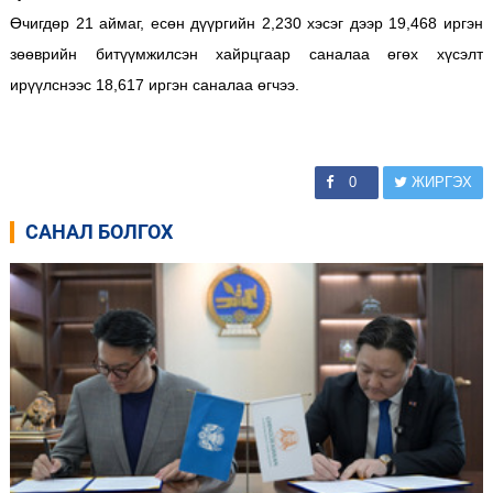
Өчигдөр 21 аймаг, есөн дүүргийн 2,230 хэсэг дээр 19,468 иргэн
зөөврийн битүүмжилсэн хайрцгаар саналаа өгөх хүсэлт
ирүүлснээс 18,617 иргэн саналаа өгчээ.
0
ЖИРГЭХ
САНАЛ БОЛГОХ