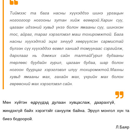
Тиймээс та бага насны хүүхэддээ шинэ ургацын
ногоогоор ногооны зутан хийж өгөөрэй.Харин сүү,
цагаан идээний хувьд үнээ болон ямааны сүү, шинэхэн
тос, айраг, тараг хэрэглэвэл маш тохиромжтой. Бага
насны хүүхэдтэй эцэг эхчүүд хөөрүүлсэн сармистай
бүлээн сүү хүүхэддээ өгвөл ханиад томуунаас сэргийлж,
дархлааг нь дэмжих сайн талтайГурил будааны
төрлөөс буудайн гурил, цагаан будаа, шар болон
ногоон буурцаг хэрэглэвэл илүү тохиромжтой.Махны
хувьд ямааны мах, гахайн мах, үхрийн мах болон
гөрөөсний мах хэрэглэвэл сайн.
Мөн хүйтэн өдрүүдэд дулаан хувцаслаж, даарахгүй,
жиндэхгүй байх хэрэгтэйг сануулж байна. Эрүүл монгол хүн та
биеэ бодоорой.
Л.Баяр