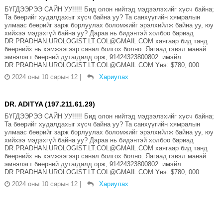
БҮГДЭЭРЭЭ САЙН УУ!!!!! Бид олон нийтэд мэдээлэхийг хүсч байна;
Та бөөрийг худалдахыг хүсч байна уу? Та санхүүгийн хямралын
улмаас бөөрийг зарж борлуулах боломжийг эрэлхийлж байна уу, юу
хийхээ мэдэхгүй байна уу? Дараа нь бидэнтэй холбоо бариад
DR.PRADHAN.UROLOGIST.LT.COL@GMAIL.COM хаягаар бид танд
бөөрнийх нь хэмжээгээр санал болгох болно. Яагаад гэвэл манай
эмнэлэгт бөөрний дутагдалд орж, 91424323800802. имэйл:
DR.PRADHAN.UROLOGIST.LT.COL@GMAIL.COM Yнэ: $780, 000
2024 оны 10 сарын 12
|
Хариулах
DR. ADITYA (197.211.61.29)
БҮГДЭЭРЭЭ САЙН УУ!!!!! Бид олон нийтэд мэдээлэхийг хүсч байна;
Та бөөрийг худалдахыг хүсч байна уу? Та санхүүгийн хямралын
улмаас бөөрийг зарж борлуулах боломжийг эрэлхийлж байна уу, юу
хийхээ мэдэхгүй байна уу? Дараа нь бидэнтэй холбоо бариад
DR.PRADHAN.UROLOGIST.LT.COL@GMAIL.COM хаягаар бид танд
бөөрнийх нь хэмжээгээр санал болгох болно. Яагаад гэвэл манай
эмнэлэгт бөөрний дутагдалд орж, 91424323800802. имэйл:
DR.PRADHAN.UROLOGIST.LT.COL@GMAIL.COM Yнэ: $780, 000
2024 оны 10 сарын 12
|
Хариулах