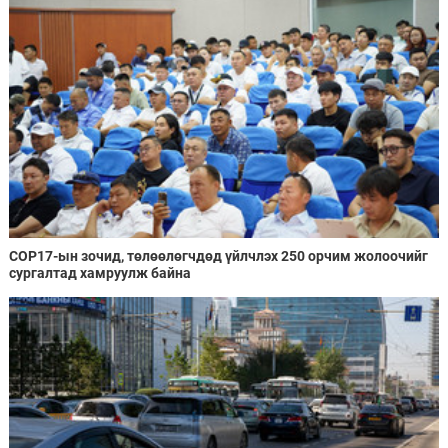
COP17-ын зочид, төлөөлөгчдөд үйлчлэх 250 орчим жолоочийг
сургалтад хамруулж байна