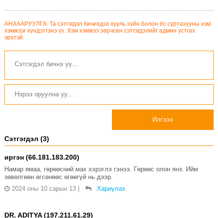
АНХААРУУЛГА: Та сэтгэгдэл бичихдээ хууль зүйн болон ёс суртахууны хэм
хэмжээг хүндэтгэнэ үү. Хэм хэмжээ зөрчсөн сэтгэгдэлийг админ устгах
эрхтэй.
Илгээх
Сэтгэгдэл (3)
иргэн (66.181.183.200)
Намар ямаа, гөрөөсний мах хэрэглэ гэнээ. Гөрөөс олон янз. Ийм
зөвөлгөөн өгсөнөөс өгөөгүй нь дээр.
2024 оны 10 сарын 13
|
Хариулах
DR. ADITYA (197.211.61.29)