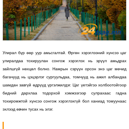
Улирал бүр өөр уур амьсгалтай. Өргөн хэрэглээний хүнсээ цаг
улиралдаа тохируулан сонгож хэрэглэх нь эрүүл амьдрах
зайлшгүй нөхцөл болно. Намрын сэрүүн орсон энэ цаг мөчид
багачууд нь цэцэрлэг сургуульдаа, томчууд нь ажил албандаа
шамдан завгүй өдрүүд үргэлжилдэг. Цаг үетэйгээ холбоотойгоор
бидний дархлаа тодорхой хэмжээгээр сулрахаас гадна
тохиромжтой хүнсээ сонгож хэрэглэхгүй бол ханиад томуунаас
эхлээд өвчин тусах нь элэг.