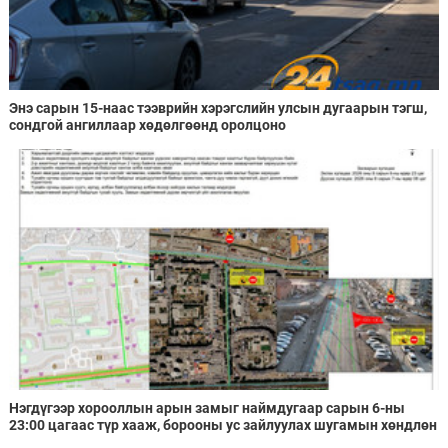
Энэ сарын 15-наас тээврийн хэрэгслийн улсын дугаарын тэгш,
сондгой ангиллаар хөдөлгөөнд оролцоно
Нэгдүгээр хорооллын арын замыг наймдугаар сарын 6-ны
23:00 цагаас түр хааж, борооны ус зайлуулах шугамын хөндлөн
сэтэлгээ хийнэ