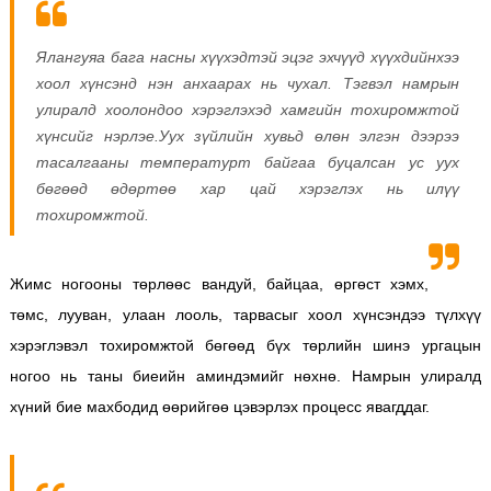
Ялангуяа бага насны хүүхэдтэй эцэг эхчүүд хүүхдийнхээ
хоол хүнсэнд нэн анхаарах нь чухал. Тэгвэл намрын
улиралд хоолондоо хэрэглэхэд хамгийн тохиромжтой
хүнсийг нэрлэе.Уух зүйлийн хувьд өлөн элгэн дээрээ
тасалгааны температурт байгаа буцалсан ус уух
бөгөөд өдөртөө хар цай хэрэглэх нь илүү
тохиромжтой.
Жимс ногооны төрлөөс вандуй, байцаа, өргөст хэмх,
төмс, лууван, улаан лооль, тарвасыг хоол хүнсэндээ түлхүү
хэрэглэвэл тохиромжтой бөгөөд бүх төрлийн шинэ ургацын
ногоо нь таны биеийн аминдэмийг нөхнө. Намрын улиралд
хүний бие махбодид өөрийгөө цэвэрлэх процесс явагддаг.