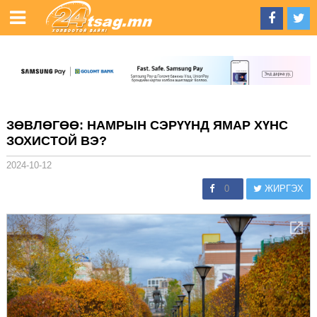
ЗӨВЛӨГӨӨ: НАМРЫН СЭРҮҮНД ЯМАР ХҮНС
ЗОХИСТОЙ ВЭ?
2024-10-12
0
ЖИРГЭХ