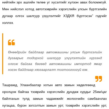
нийтийн эрх ашгийн төлөө уг хүсэлтийг хүлээн авах боломжгүй.
Мөн нийслэл хотод автотээврийн хэрэгслийн улсын бүртгэлийн
дугаар олгох шалгуур үзүүлэлтийг ХЗДХЯ бүртгэсэн” гэдгийг
хэллээ.
Өнөөдрийн байдлаар автомашины улсын бүртгэлийн
дугаарыг тодорхой шалгуур үзүүлэлтийн хүрээнд
олгож байгаа бөгөөд автомашины импортод ямар
нэгэн байдлаар хязгаарлалт тогтоогоогүй юм.
Ташрамд, Улаанбаатар хотын авто замын хөдөлгөөнд
оролцож байгаа тээврийн хэрэгслийн дундаж хурдыг 25км/цаг
байлгахын тулд замын чадамжийг жолоочийн самбаачлах
хугацаа, бүрэн зогсолтын замын урт, тээврийн хэрэгслийн урт,