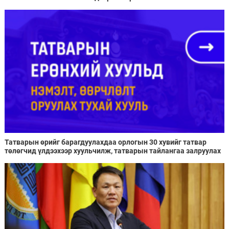
Татварын өрийг барагдуулахдаа орлогын 30 хувийг татвар
төлөгчид үлдээхээр хуульчилж, татварын тайлангаа залруулах
хугацааг хоёр жил болгон сунгажээ