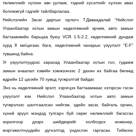
төлөөллийг хүлээн авч уулзаж, тэдний хүсэлтийг хүлээн авах
боломжгүй гэдгийг тайлбарлалаа.
Нийслэлийн Засаг даргын орлогч Т.Даваадалай “Нийслэл
Улаанбаатар хотын замын хөдөлгөөний эрчим, авто замын
багтаамжийн барьцаа буюу VCR 1.5-2.2, хөдөлгөөний дундаж
хурд 8 км/цагаас бага, хөдөлгөөний чанарын үзүүлэлт “E-F”
түвшинд байна.
Уг үзүүлэлтүүдээс харахад Улаанбаатар хотын гол, гудамж
замын ачаалал хэвийн хэмжээнээс 2 дахин их байгаа бөгөөд
өдрийн 12 цагийн 70 хувьд түгжрэлтэй байдаг.
Энэ нь хөдөлгөөний эрэлт, хэрэгцээ багтаамжаас хэтэрсэн гэсэн
үзүүлэлт юм. Нийслэл Улаанбаатар хотын авто замын
түгжрэлээс шалтгаалсан нийгэм, эдийн засаг, байгаль орчин,
хүний эрүүл мэндэд тулгарч буй сөрөг нөлөөллийг багасгах
зорилгоор дээрх шийдвэрийг холбогдох инженер,
мэргэжилтнүүдийн дүгнэлтэд үндэслэн гаргасан. Тиймээс