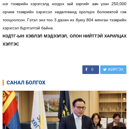
нэг тээврийн хэрэгсэлд ногдох зай зэргийг авч үзэн 250,000
орчим тээврийн хэрэгсэл хөдөлгөөнд оролцох боломжтой гэж
тооцоолсон. Гэтэл энэ тоо 3 дахин их буюу 804 мянган тээврийн
хэрэгсэл бүртгэлтэй байна.
НЗДТГ-ЫН ХЭВЛЭЛ МЭДЭЭЛЭЛ, ОЛОН НИЙТТЭЙ ХАРИЛЦАХ
ХЭЛТЭС
0
ЖИРГЭХ
САНАЛ БОЛГОХ