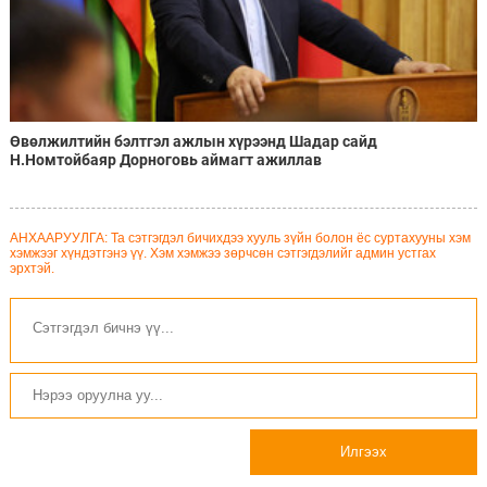
Өвөлжилтийн бэлтгэл ажлын хүрээнд Шадар сайд
Н.Номтойбаяр Дорноговь аймагт ажиллав
АНХААРУУЛГА: Та сэтгэгдэл бичихдээ хууль зүйн болон ёс суртахууны хэм
хэмжээг хүндэтгэнэ үү. Хэм хэмжээ зөрчсөн сэтгэгдэлийг админ устгах
эрхтэй.
Илгээх