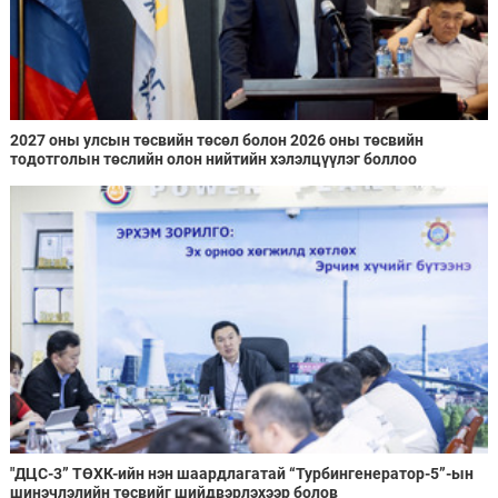
2027 оны улсын төсвийн төсөл болон 2026 оны төсвийн
тодотголын төслийн олон нийтийн хэлэлцүүлэг боллоо
"ДЦС-3” ТӨХК-ийн нэн шаардлагатай “Турбингенератор-5”-ын
шинэчлэлийн төсвийг шийдвэрлэхээр болов