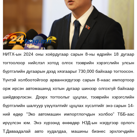
НИТХ-ын 2024 оны хоёрдугаар сарын 8-ны өдрийн 18 дугаар
тогтоолоор нийслэл хотод олгох тээврийн хэрэгслийн улсын
бүртгэлийн дугаарын дээд хязгаарыг 730,000 байхаар тогтоосон.
Үүнтэй холбоотойгоор арваннэгдүгээр сарын 8-наас импортоор
орж ирсэн автомашинд хотын дугаар шинээр олгохгүй байхаар
шийдвэрлэсэн. Дээрх тогтоолыг цуцлах, тээврийн хэрэгслийн
бүртгэлийн шалгуур үзүүлэлтийг цуцлах хүсэлтийг энэ сарын 14-
ний өдөр "Эко автомашин импортлогчдын холбоо” ТББ-аас
ирүүлсэн юм. Энэ хүрээнд өнөөдөр НЗД-ын нэгдүгээр орлогч
Т.Даваадалай авто худалдаа, машины бизнес эрхлэгчдийн