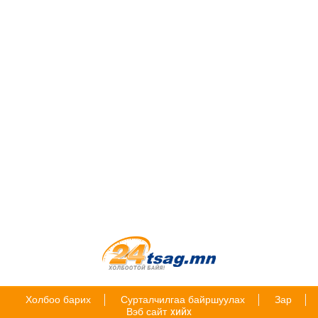
Холбоо барих
Сурталчилгаа байршуулах
Зар
Вэб сайт
хийх