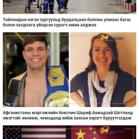
Тайландын нэгэн сургуульд буудалцаан болсны улмаас багш
болон халдлага үйлдсэн сурагч амиа алджээ
Афганистаны мэргэжлийн боксчин Шариф Ахмадзай Шотланд
эмэгтэйг хөнөөж, чемоданд хийж хаясан хэрэгт буруутгагдаж
байна