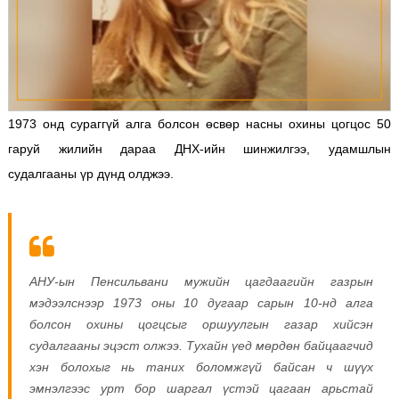
1973 онд сураггүй алга болсон өсвөр насны охины цогцос 50
гаруй жилийн дараа ДНХ-ийн шинжилгээ, удамшлын
судалгааны үр дүнд олджээ.
АНУ-ын Пенсильвани мужийн цагдаагийн газрын
мэдээлснээр 1973 оны 10 дугаар сарын 10-нд алга
болсон охины цогцсыг оршуулгын газар хийсэн
судалгааны эцэст олжээ. Тухайн үед мөрдөн байцаагчид
хэн болохыг нь таних боломжгүй байсан ч шүүх
эмнэлгээс урт бор шаргал үстэй цагаан арьстай