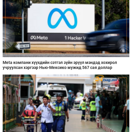
Meta компани хүүхдийн сэтгэл зүйн эрүүл мэндэд хохирол
учруулсан хэргээр Нью-Мексико мужид 567 сая доллар
төлөхөөр болжээ