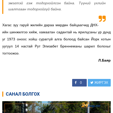
эмэгтэй гэж тодорхойлсон байна. Түүний үхлийн
шалтгаан тодорхойгүй байна.
Хагас зуу гаруй жилийн дараа мөрдөн байцаагчид ДНХ-
ийн шинжилгээ хийж, хамаатан садантай нь ярилцсаны үр дүнд
уг 1973 оноос хойш сураггүй алга болоод байсан Йорк хотын
уугуул 14 настай Рут Элизабет Бреннеманы шарил болохыг
тогтоожээ.
Л.Баяр
0
ЖИРГЭХ
САНАЛ БОЛГОХ