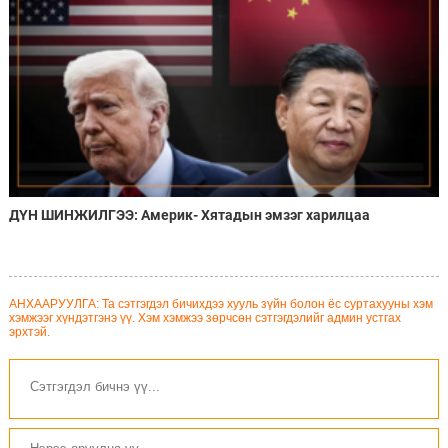
ДҮН ШИНЖИЛГЭЭ: Америк- Хятадын эмзэг харилцаа
АНХААРУУЛГА: Та сэтгэгдэл бичихдээ хууль зүйн болон ёс суртахууны хэм
хэмжээг хүндэтгэнэ үү. Хэм хэмжээ зөрчсөн сэтгэгдэлийг админ устгах
эрхтэй.