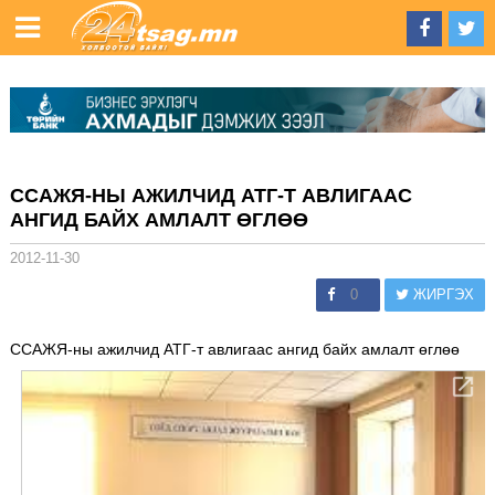
ССАЖЯ-НЫ АЖИЛЧИД АТГ-Т АВЛИГААС
АНГИД БАЙХ АМЛАЛТ ӨГЛӨӨ
2012-11-30
0
ЖИРГЭХ
ССАЖЯ-ны ажилчид АТГ-т авлигаас ангид байх амлалт өглөө