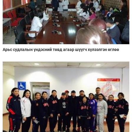
Арьс судлалын үндэсний төвд агаар шүүгч хүлээлгэн өглөө