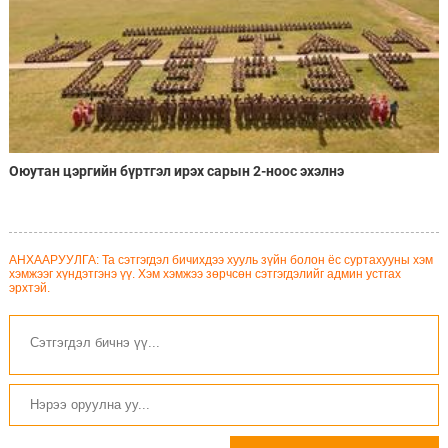
Оюутан цэргийн бүртгэл ирэх сарын 2-ноос эхэлнэ
АНХААРУУЛГА: Та сэтгэгдэл бичихдээ хууль зүйн болон ёс суртахууны хэм
хэмжээг хүндэтгэнэ үү. Хэм хэмжээ зөрчсөн сэтгэгдэлийг админ устгах
эрхтэй.