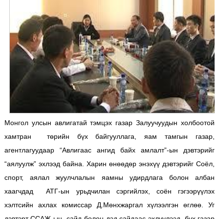
Монгол улсын авлигатай тэмцэх газар Залуучуудын холбоотой
хамтран төрийн бүх байгууллага, яам тамгын газар,
агентлагуудаар “Авлигаас ангид байх амлалт”-ын дэвтэрийг
“аялуулж” эхлээд байна. Харин өнөөдөр энэхүү дэвтэрийг Соёл,
спорт, аялал жуулчлалын яамны удирдлага болон албан
хаагчдад АТГ-ын урьдчилан сэргийлэх, соён гэгээрүүлэх
хэлтсийн ахлах комиссар Д.Мөнхжаргал хүлээлгэн өглөө. Уг
дэвтэрт ССАЖ-ын сайд болон дэд сайдаас эхлүүлээд бүх газар