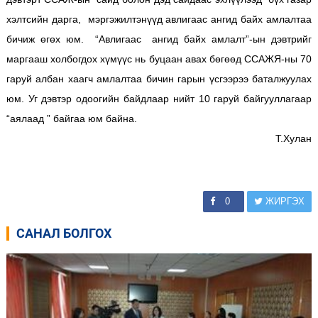
хэлтсийн дарга, мэргэжилтэнүүд авлигаас ангид байх амлалтаа
бичиж өгөх юм. “Авлигаас ангид байх амлалт”-ын дэвтрийг
маргааш холбогдох хүмүүс нь буцаан авах бөгөөд ССАЖЯ-ны 70
гаруй албан хаагч амлалтаа бичин гарын үсгээрээ баталжуулах
юм. Уг дэвтэр одоогийн байдлаар нийт 10 гаруй байгууллагаар
“аялаад ” байгаа юм байна.
Т.Хулан
0
ЖИРГЭХ
САНАЛ БОЛГОХ