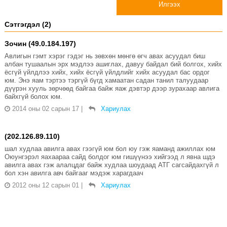
Илгээх
Сэтгэгдэл (2)
Зочин (49.0.184.197)
Авлигын гэмт хэрэг гэдэг нь зөвхөн мөнгө өгч авах асуудал биш
албан тушаалын эрх мэдлээ ашиглах, давуу байдал бий болгох, хийх
ёсгүй үйлдлээ хийх, хийх ёсгүй үйлдлийг хийх асуудал бас ордог
юм. Энэ яам тэртээ тэргүй бүгд хамаатан садан танил талуудаар
дүүрэн хууль зөрчөөд байгаа байж яаж дэвтэр дээр зурахаар авлига
байхгүй болох юм.
2014 оны 02 сарын 17
|
Хариулах
(202.126.89.110)
шал худлаа авилга авах гээгүй юм бол юу гэж яаманд ажиллах юм
Оюунгэрэл яахаараа сайд болдог юм гишүүнээ хийгээд л явна шдэ
авилга авах гэж алалцдаг байж худлаа шоудаад АТГ сагсайдахгүй л
бол хэн авилга авч байгааг мэдэж харагдаач
2012 оны 12 сарын 01
|
Хариулах