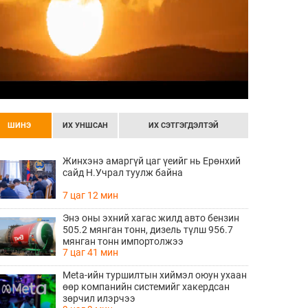
ШИНЭ
ИХ УНШСАН
ИХ СЭТГЭГДЭЛТЭЙ
Жинхэнэ амаргүй цаг үеийг нь Ерөнхий
сайд Н.Учрал туулж байна
7 цаг 12 мин
Энэ оны эхний хагас жилд авто бензин
505.2 мянган тонн, дизель түлш 956.7
мянган тонн импортолжээ
7 цаг 41 мин
Meta-ийн туршилтын хиймэл оюун ухаан
өөр компанийн системийг хакердсан
зөрчил илэрчээ