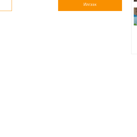
Илгээх