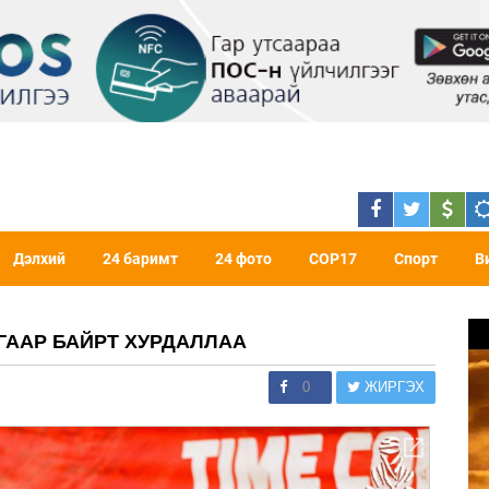
Дэлхий
24 баримт
24 фото
COP17
Спорт
В
УГААР БАЙРТ ХУРДАЛЛАА
0
ЖИРГЭХ