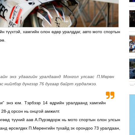
йн түүхтэй, хамгийн олон өдөр уралддаг, авто мото спортын
өө.
айн энэ удаагийн уралдаанд Монгол улсаас П.Мөрөн
 нийлбэр дүнгээр 76 дугаар байрт хурдалжээ.
и” энэ юм. Тэрбээр 14 өдрийн уралдаанд хамгийн
 28-д орсон нь онцгой амжилт.
гөөд түүний аав А.Пүрэвдорж нь мото спортын олон улсын
аанд өрсөлдөх П.Мөрөнгийн тухайд эх орондоо 73 уралдаан,