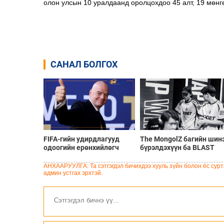
олон улсын 10 уралдаанд оролцохдоо 45 алт, 19 мөнг
САНАЛ БОЛГОХ
FIFA-гийн удирдлагууд
The MongolZ багийн шин
одоогийн ерөнхийлөгч
бүрэлдэхүүн ба BLAST
Инфантинод бүрэн
Bounty Summer 2026
дэмжлэг үзүүлж, огцрох
тэмцээний тойм
АНХААРУУЛГА: Та сэтгэгдэл бичихдээ хууль зүйн болон ёс сурта
шаардлагыг няцаав
админ устгах эрхтэй.