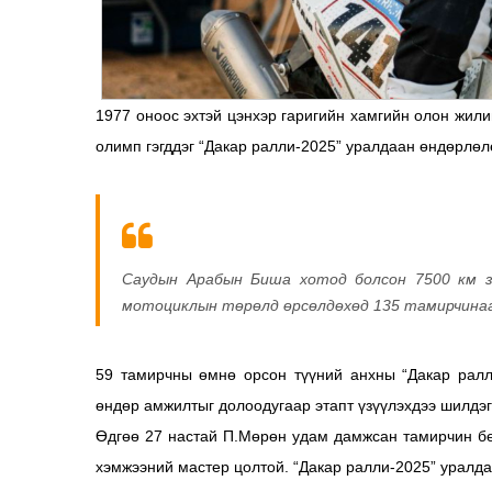
1977 оноос эхтэй цэнхэр гаригийн хамгийн олон жили
олимп гэгддэг “Дакар ралли-2025” уралдаан өндөрлөл
Саудын Арабын Биша хотод болсон 7500 км з
мотоциклын төрөлд өрсөлдөхөд 135 тамирчинаас
59 тамирчны өмнө орсон түүний анхны “Дакар ралл
өндөр амжилтыг долоодугаар этапт үзүүлэхдээ шилдэг
Өдгөө 27 настай П.Мөрөн удам дамжсан тамирчин бө
хэмжээний мастер цолтой. “Дакар ралли-2025” уралд