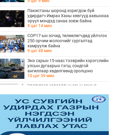
9 цаг 9 мин
Пакистаны шоронд хоригдож буй
удирдагч Имран Ханы хөвгүүд аавынхаа
эрүүл мэндэд санаа зовж байна
9 цаг 14 мин
COP17-ын зочид, төлөөлөгчдөд үйлчлэх
250 орчим жолоочийг сургалтад
хамруулж байна
9 цаг 48 мин
Энэ сарын 15-наас тээврийн хэрэгслийн
улсын дугаарын тэгш, сондгой
ангиллаар хөдөлгөөнд оролцоно
10 цаг 39 мин
Нэгдүгээр хорооллын арын замыг
наймдугаар сарын 6-ны 23:00 цагаас түр
хааж, борооны ус зайлуулах шугамын
10 цаг 41 мин
хөндлөн сэтэлгээ хийнэ
“Туул усан цогцолбор” төслийн
нэгдүгээр шатны ТЭЗҮ-ийг
боловсруулах ажил 90 хувийн
10 цаг 42 мин
гүйцэтгэлтэй байна