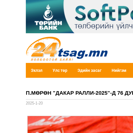
Эхлэл
Улс төр
Эдийн засаг
Нийгэм
П.МӨРӨН "ДАКАР РАЛЛИ-2025"-Д 76 Д
2025-1-20