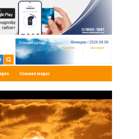
Улаанбаатар
Өнөөдөр / 2026.08.06
Өдөртөө
Шөнөдөө
идео
Сошиал мэдээ