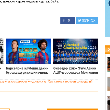
ө, долоон хүрэл медаль хүртэж байв.
0
ЖИРГЭХ
2
э
Барселона клубийн дахин
Өнөөдөр эхлэх Зүүн Азийн
бүрэлдэхүүнээ шинэчилж
АШТ-д өрсөлдөх Монголын
буй шинэ солилцооны
шигшээ багийн бүрэн
цонх
бүрэлдэхүүн
хууны хэм хэмжээг хүндэтгэнэ үү. Хэм хэмжээ зөрчсөн сэтгэгдэлийг