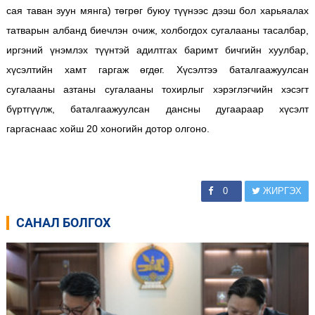
сая таван зуун мянга) төгрөг буюу түүнээс дээш бол харьяалах
татварын албанд биечлэн очиж, холбогдох сугалааны тасалбар,
иргэний үнэмлэх түүнтэй адилтгах баримт бичгийн хуулбар,
хүсэлтийн хамт гаргаж өгдөг. Хүсэлтээ баталгаажуулсан
сугалааны азтаны сугалааны тохирлыг хэрэглэгчийн хэсэгт
бүртгүүлж, баталгаажуулсан дансны дугаараар хүсэлт
гаргаснаас хойш 20 хоногийн дотор олгоно.
0
ЖИРГЭХ
САНАЛ БОЛГОХ