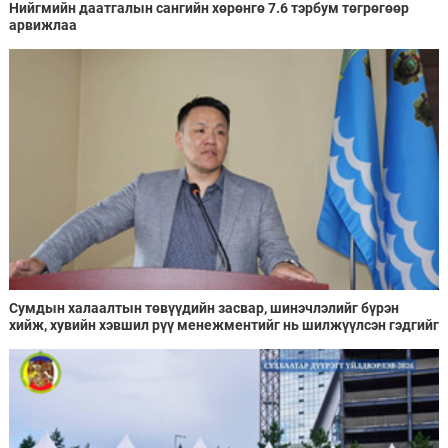
Нийгмийн даатгалын сангийн хөрөнгө 7.6 тэрбум төгрөгөөр
арвижлаа
Сумдын халаалтын төвүүдийн засвар, шинэчлэлийг бүрэн
хийж, хувийн хэвшил рүү менежментийг нь шилжүүлсэн гэдгийг
онцоллоо