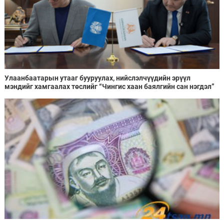
Улаанбаатарын утааг бууруулах, нийслэлчүүдийн эрүүл
мэндийг хамгаалах төслийг “Чингис хаан баялгийн сан нэгдэл”
ХХК-тай хамтран хэрэгжүүлнэ