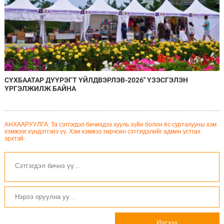
СҮХБААТАР ДҮҮРЭГТ ҮЙЛДВЭРЛЭВ-2026" ҮЗЭСГЭЛЭН
ҮРГЭЛЖИЛЖ БАЙНА
АНХААРУУЛГА: Та сэтгэгдэл бичихдээ хууль зүйн болон ёс суртахууны хэм
хэмжээг хүндэтгэнэ үү. Хэм хэмжээ зөрчсөн сэтгэгдэлийг админ устгах
эрхтэй.
Илгээх