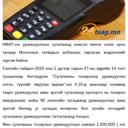
НӨАТ-ын урамшууллын сугалаанд хожсон мөнгө хэзээ орох
талаар Монголын татварын албанаас гаргасан мэдээллийг
хүргэж байна.
Сангийн сайдын 2020 оны 1 дүгээр сарын 27-ны өдрийн 14 тоот
тушаалаар батлагдсан "Сугалааны тохирлоор урамшуулал
олгох, түүнийг явуулах журам"-ын 4.10-д зааснаар хонжвор
таарч урамшуулал авах эрхтэй сугалаанд оролцогч нь тохирол
явагдсанаас хойш 90 хоногийн хугацаанд урамшууллаа авах
эрхтэй бөгөөд уг хугацаа өнгөрсөн бол тухайн этгээдийг
сугалааны урамшууллаас татгалзсанд тооцно.
Мөн сугалааны тохирлын урамшууллын хэмжээ 1,500,000 ( нэг