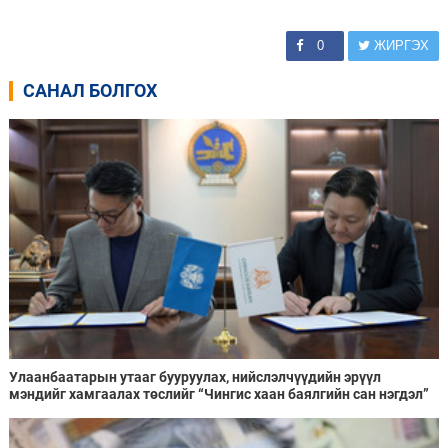
0
ЖИРГЭХ
САНАЛ БОЛГОХ
Улаанбаатарын утааг бууруулах, нийслэлчүүдийн эрүүл
мэндийг хамгаалах төслийг “Чингис хаан баялгийн сан нэгдэл”
ХХК-тай хамтран хэрэгжүүлнэ