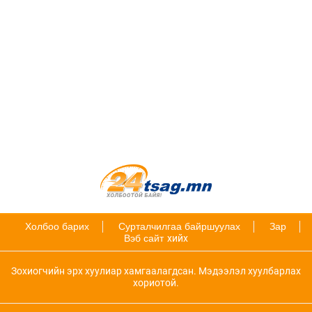
Холбоо барих
Сурталчилгаа байршуулах
Зар
Вэб сайт
хийх
Зохиогчийн эрх хуулиар хамгаалагдсан. Мэдээлэл хуулбарлах
хориотой.