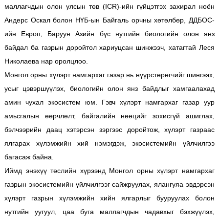
маллагчдын олон улсын төв (ICR)-ийн гүйцэтгэх захирал ноён
Андерс Оскал болон НҮБ-ын Байгаль орчны хөтөлбөр, ДДБОС-
ийн Европ, Баруун Азийн бүс нутгийн биологийн олон янз
байдал ба газрын доройтол хариуцсан шинжээч, хатагтай Леся
Николаева нар оролцлоо.
Монгол орны хүлэрт намгархаг газар нь нүүрстөрөгчийг шингээх,
усыг цэвэршүүлэх, биологийн олон янз байдлыг хамгаалахад
амин чухал экосистем юм. Гэвч хүлэрт намгархаг газар уур
амьсгалын өөрчлөлт, байгалийн нөөцийг зохисгүй ашиглах,
бэлчээрийн даац хэтэрсэн зэргээс доройтож, хүлэрт газраас
ялгарах хүлэмжийн хий нэмэгдэж, экосистемийн үйлчилгээ
багасаж байна.
Иймд энэхүү төслийн хүрээнд Монгол орны хүлэрт намгархаг
газрын экосистемийн үйлчилгээг сайжруулах, ялангуяа эвдэрсэн
хүлэрт газрын хүлэмжийн хийн ялгарлыг бууруулах болон
нутгийн уугуул, цаа буга маллагчдын чадавхыг бэхжүүлэх,