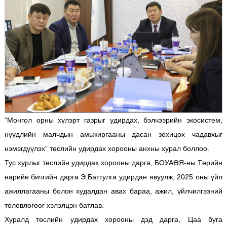
“Монгол орны хүлэрт газрыг удирдах, бэлчээрийн экосистем,
нүүдлийн малчдын амьжиргааны дасан зохицох чадавхыг
нэмэгдүүлэх” төслийн удирдах хорооны анхны хурал боллоо.
Тус хурлыг төслийн удирдах хорооны дарга, БОУАӨЯ-ны Төрийн
нарийн бичгийн дарга Э.Баттулга удирдан явуулж, 2025 оны үйл
ажиллагааны болон худалдан авах бараа, ажил, үйлчилгээний
төлөвлөгөөг хэлэлцэн батлав.
Хуралд төслийн удирдах хорооны дэд дарга, Цаа буга