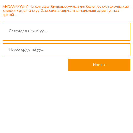
АНХААРУУЛГА: Та сэтгэгдэл бичихдээ хууль зүйн болон ёс суртахууны хэм
хэмжээг хүндэтгэнэ үү. Хэм хэмжээ зөрчсөн сэтгэгдэлийг админ устгах
эрхтэй.
Илгээх