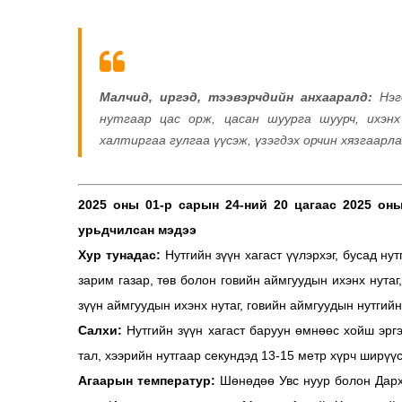
Малчид, иргэд, тээвэрчдийн анхааралд:
Нэгд
нутгаар цас орж, цасан шуурга шуурч, ихэнх
халтиргаа гулгаа үүсэж, үзэгдэх орчин хязгаарл
2025 оны 01-р сарын
24-ний
20 цагаас 2025 он
урьдчилсан мэдээ
Хур тунадас:
Нутгийн зүүн хагаст үүлэрхэг, бусад н
зарим газар, төв болон говийн аймгуудын ихэнх нутаг
зүүн аймгуудын ихэнх нутаг, говийн аймгуудын нутгийн
Салхи:
Нутгийн зүүн хагаст баруун өмнөөс хойш эргэ
тал, хээрийн нутгаар секундэд 13-15 метр хүрч ширүүс
Агаарын температур:
Шөнөдөө Увс нуур болон Дарха