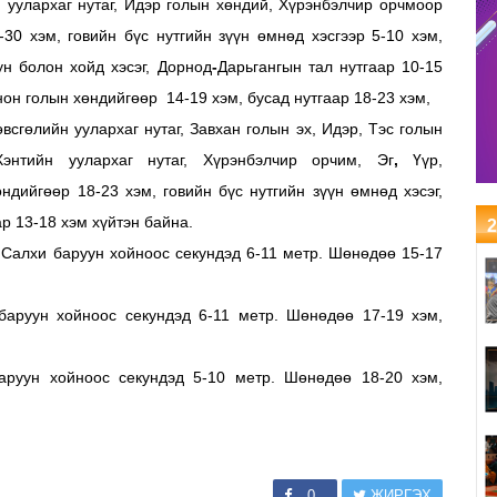
н уулархаг нутаг, Идэр голын хөндий, Хүрэнбэлчир орчмоор
-30 хэм, говийн бүс нутгийн зүүн өмнөд хэсгээр 5-10 хэм,
ун болон хойд хэсэг, Дорнод
-
Дарьгангын тал нутгаар 10-15
нон голын хөндийгөөр 14-19 хэм, бусад нутгаар 18-23 хэм,
всгөлийн уулархаг нутаг, Завхан голын эх, Идэр, Тэс голын
Хэнтийн уулархаг нутаг, Хүрэнбэлчир орчим, Эг
,
Үүр,
ндийгөөр 18-23 хэм, говийн бүс нутгийн зүүн өмнөд хэсэг,
ар 13-18 хэм хүйтэн байна.
2
Салхи баруун хойноос секундэд 6-11 метр. Шөнөдөө 15-17
аруун хойноос секундэд 6-11 метр. Шөнөдөө 17-19 хэм,
руун хойноос секундэд 5-10 метр. Шөнөдөө 18-20 хэм,
0
ЖИРГЭХ