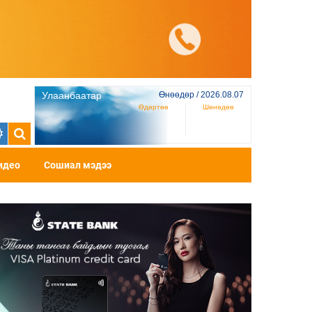
Улаанбаатар
Өнөөдөр / 2026.08.07
Өдөртөө
Шөнөдөө
идео
Сошиал мэдээ