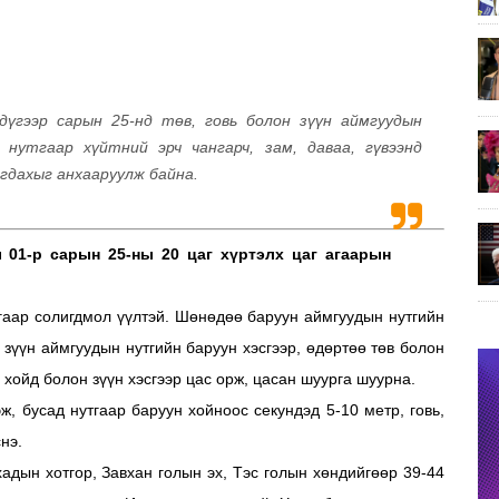
үгээр сарын 25-нд төв, говь болон зүүн аймгуудын
 нутгаар хүйтний эрч чангарч, зам, даваа, гүвээнд
агдахыг анхааруулж байна.
ы 01-р сарын
25-ны
20 цаг хүртэлх
цаг агаарын
утгаар солигдмол үүлтэй. Шөнөдөө баруун аймгуудын нутгийн
, зүүн аймгуудын нутгийн баруун хэсгээр, өдөртөө төв болон
 хойд болон зүүн хэсгээр цас орж, цасан шуурга шуурна.
ж, бусад нутгаар баруун хойноос секундэд 5-10 метр, говь,
нэ.
дын хотгор, Завхан голын эх, Тэс голын хөндийгөөр 39-44