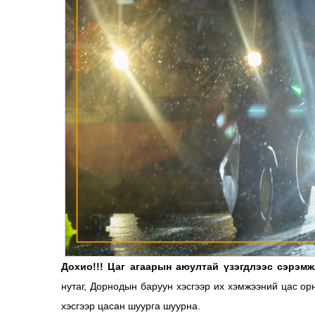
Дохио!!! Цаг агаарын аюултай үзэгдлээс сэрэм
нутаг, Дорнодын баруун хэсгээр их хэмжээний цас о
хэсгээр цасан шуурга шуурна.