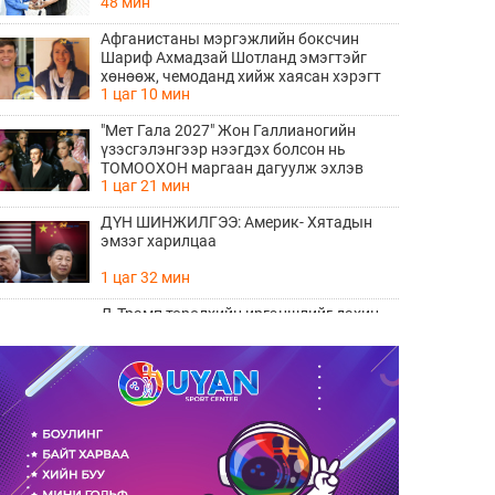
48 мин
алхам болно
Афганистаны мэргэжлийн боксчин
Шариф Ахмадзай Шотланд эмэгтэйг
хөнөөж, чемоданд хийж хаясан хэрэгт
1 цаг 10 мин
буруутгагдаж байна
"Мет Гала 2027" Жон Галлианогийн
үзэсгэлэнгээр нээгдэх болсон нь
ТОМООХОН маргаан дагуулж эхлэв
1 цаг 21 мин
ДҮН ШИНЖИЛГЭЭ: Америк- Хятадын
эмзэг харилцаа
1 цаг 32 мин
Д.Трамп төрөлхийн иргэншлийг дахин
хязгаарлахыг оролдлоо
1 цаг 42 мин
Монелийн гудамжны авто замыг
өнөөдрөөс хааж, засварлана
2 цаг 13 мин