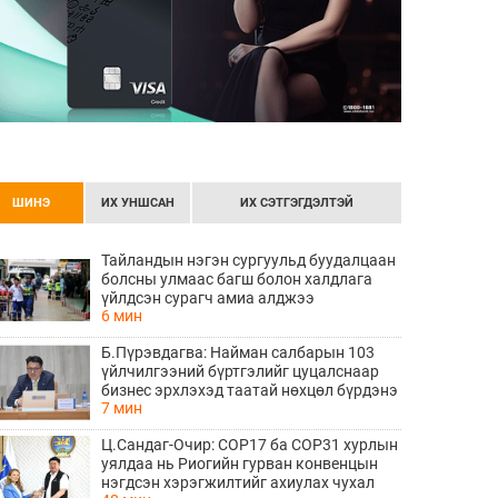
ШИНЭ
ИХ УНШСАН
ИХ СЭТГЭГДЭЛТЭЙ
Тайландын нэгэн сургуульд буудалцаан
болсны улмаас багш болон халдлага
үйлдсэн сурагч амиа алджээ
6 мин
Б.Пүрэвдагва: Найман салбарын 103
үйлчилгээний бүртгэлийг цуцалснаар
бизнес эрхлэхэд таатай нөхцөл бүрдэнэ
7 мин
Ц.Сандаг-Очир: COP17 ба COP31 хурлын
уялдаа нь Риогийн гурван конвенцын
нэгдсэн хэрэгжилтийг ахиулах чухал