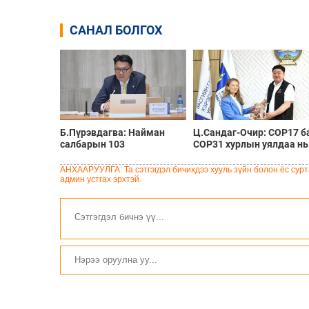
САНАЛ БОЛГОХ
Б.Пүрэвдагва: Найман
Ц.Сандаг-Очир: COP17 б
салбарын 103
COP31 хурлын уялдаа нь
үйлчилгээний бүртгэлийг
Риогийн гурван
цуцалснаар бизнес
конвенцын нэгдсэн
АНХААРУУЛГА: Та сэтгэгдэл бичихдээ хууль зүйн болон ёс сурта
эрхлэхэд таатай нөхцөл
хэрэгжилтийг ахиулах
админ устгах эрхтэй.
бүрдэнэ
чухал алхам болно