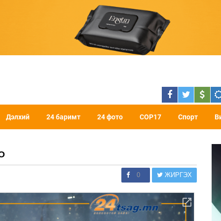
Дэлхий
24 баримт
24 фото
COP17
Спорт
В
О
0
ЖИРГЭХ