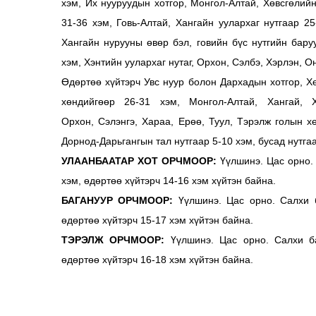
хэм, Их нууруудын хотгор, Монгол-Алтай, Хөвсгөлий
31-36 хэм, Говь-Алтай, Хангайн уулархаг нутгаар 25
Хангайн нурууны өвөр бэл, говийн бүс нутгийн бару
хэм, Хэнтийн уулархаг нутаг, Орхон, Сэлбэ, Хэрлэн, О
Өдөртөө хүйтэрч Увс нуур болон Дархадын хотгор, Хө
хөндийгөөр 26-31 хэм, Монгол-Алтай, Хангай, 
Орхон, Сэлэнгэ, Хараа, Ерөө, Туул, Тэрэлж голын хө
Дорнод-Дарьгангын тал нутгаар 5-10 хэм, бусад нутга
УЛААНБААТАР ХОТ ОРЧМООР:
Үүлшинэ. Цас орно. 
хэм, өдөртөө хүйтэрч 14-16 хэм хүйтэн байна.
БАГАНУУР ОРЧМООР:
Үүлшинэ. Цас орно. Салхи б
өдөртөө хүйтэрч 15-17 хэм хүйтэн байна.
ТЭРЭЛЖ ОРЧМООР:
Үүлшинэ. Цас орно. Салхи ба
өдөртөө хүйтэрч 16-18 хэм хүйтэн байна.