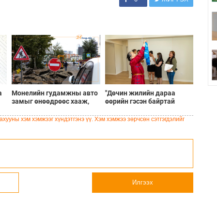
а
Монелийн гудамжны авто
"Дөчин жилийн дараа
замыг өнөөдрөөс хааж,
өөрийн гэсэн байртай
засварлана
боллоо"
хууны хэм хэмжээг хүндэтгэнэ үү. Хэм хэмжээ зөрчсөн сэтгэгдэлийг
Илгээх