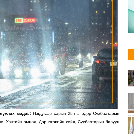
жлүүлэх мэдээ:
Нэгдүгээр сарын 25-ны өдөр Сүхбаатарын
рно. Хэнтийн өмнөд, Дорноговийн хойд, Сүхбаатарын баруун