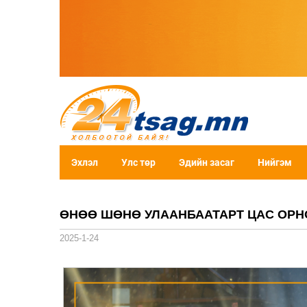
Эхлэл
Улс төр
Эдийн засаг
Нийгэм
ӨНӨӨ ШӨНӨ УЛААНБААТАРТ ЦАС ОРН
2025-1-24