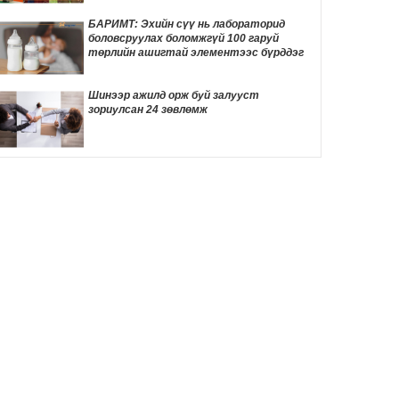
хурал болно
3 цаг 24 мин
БАРИМТ: Эхийн сүү нь лабораторид
боловсруулах боломжгүй 100 гаруй
Улаанбаатарт 30 градус дулаан байна
төрлийн ашигтай элементээс бүрддэг
3 цаг 31 мин
Шинээр ажилд орж буй залууст
зориулсан 24 зөвлөмж
Жинхэнэ амаргүй цаг үеийг нь Ерөнхий
сайд Н.Учрал туулж байна
20 цаг 19 мин
Энэ оны эхний хагас жилд авто бензин
505.2 мянган тонн, дизель түлш 956.7
мянган тонн импортолжээ
20 цаг 49 мин
Meta-ийн туршилтын хиймэл оюун ухаан
өөр компанийн системийг хакердсан
зөрчил илэрчээ
22 цаг 16 мин
Пакистаны шоронд хоригдож буй
удирдагч Имран Ханы хөвгүүд аавынхаа
эрүүл мэндэд санаа зовж байна
22 цаг 21 мин