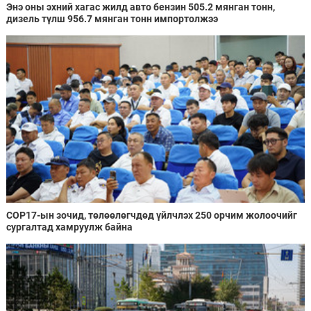
Энэ оны эхний хагас жилд авто бензин 505.2 мянган тонн,
дизель түлш 956.7 мянган тонн импортолжээ
COP17-ын зочид, төлөөлөгчдөд үйлчлэх 250 орчим жолоочийг
сургалтад хамруулж байна