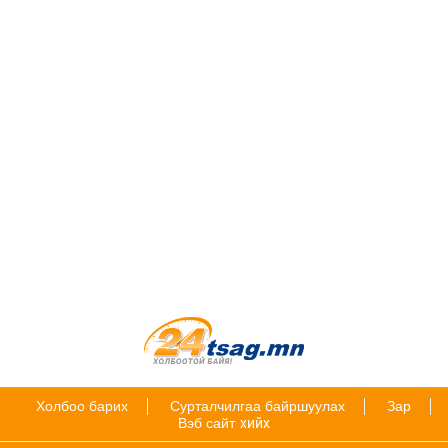
Холбоо барих
Сурталчилгаа байршуулах
Зар
Вэб сайт
хийх