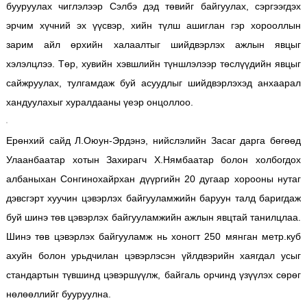
бууруулах чиглэлээр Сэлбэ дэд төвийг байгуулах, сэргээгдэх
эрчим хүчний эх үүсвэр, хийн түлш ашиглан гэр хорооллын
зарим айл өрхийн халаалтыг шийдвэрлэх ажлын явцыг
хэлэлцлээ. Төр, хувийн хэвшлийн түншлэлээр төслүүдийн явцыг
сайжруулах, тулгамдаж буй асуудлыг шийдвэрлэхэд анхаарал
хандуулахыг хуралдааны үеэр онцоллоо.
Ерөнхий сайд Л.Оюун-Эрдэнэ, нийслэлийн Засаг дарга бөгөөд
Улаанбаатар хотын Захирагч Х.Нямбаатар болон холбогдох
албаныхан Сонгинохайрхан дүүргийн 20 дугаар хорооны нутаг
дэвсгэрт хуучин цэвэрлэх байгууламжийн баруун талд баригдаж
буй шинэ төв цэвэрлэх байгууламжийн ажлын явцтай танилцлаа.
Шинэ төв цэвэрлэх байгууламж нь хоногт 250 мянган метр.куб
ахуйн болон урьдчилан цэвэрлэсэн үйлдвэрийн хаягдал усыг
стандартын түвшинд цэвэршүүлж, байгаль орчинд үзүүлэх сөрөг
нөлөөллийг бууруулна.