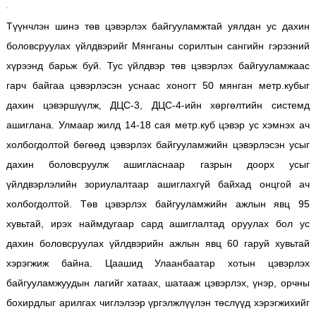
Түүнчлэн шинэ төв цэвэрлэх байгууламжтай уялдан ус дахин
боловсруулах үйлдвэрийг Мянганы сорилтын сангийн гэрээний
хүрээнд барьж буй. Тус үйлдвэр төв цэвэрлэх байгууламжаас
гарч байгаа цэвэрлэсэн уснаас хоногт 50 мянган метр.кубыг
дахин цэвэршүүлж, ДЦС-3, ДЦС-4-ийн хөргөлтийн системд
ашиглана. Улмаар жилд 14-18 сая метр.куб цэвэр ус хэмнэх ач
холбогдолтой бөгөөд цэвэрлэх байгууламжийн цэвэрлэсэн усыг
дахин боловсруулж ашигласнаар газрын доорх усыг
үйлдвэрлэлийн зориулалтаар ашиглахгүй байхад онцгой ач
холбогдолтой. Төв цэвэрлэх байгууламжийн ажлын явц 95
хувьтай, ирэх наймдугаар сард ашиглалтад оруулах бол ус
дахин боловсруулах үйлдвэрийн ажлын явц 60 гаруй хувьтай
хэрэгжиж байна. Цаашид Улаанбаатар хотын цэвэрлэх
байгууламжуудын лагийг хатаах, шатааж цэвэрлэх, үнэр, орчны
бохирдлыг арилгах чиглэлээр үргэлжлүүлэн төслүүд хэрэгжихийг