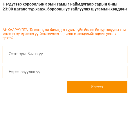
Нэгдүгээр хорооллын арын замыг наймдугаар сарын 6-ны
23:00 цагаас түр хааж, борооны ус зайлуулах шугамын хөндлөн
сэтэлгээ хийнэ
АНХААРУУЛГА: Та сэтгэгдэл бичихдээ хууль зүйн болон ёс суртахууны хэм
хэмжээг хүндэтгэнэ үү. Хэм хэмжээ зөрчсөн сэтгэгдэлийг админ устгах
эрхтэй.
Илгээх