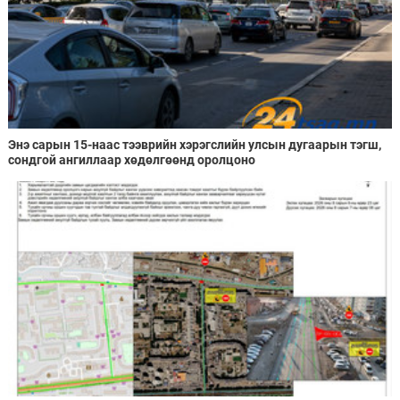
Энэ сарын 15-наас тээврийн хэрэгслийн улсын дугаарын тэгш,
сондгой ангиллаар хөдөлгөөнд оролцоно