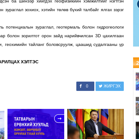
гдсэн ба шинээр хийгдэх геофизикийн хэмжилтийг нэгтгэн
 зураглал зохиох, хэтийн төлөв бүхий талбайг ялгах зэрэг
ь потенциалын зураглал, геотермаль болон гидрогеологи
вар болон зорилтот орон зайд нарийвчилсан 3D цахилгаан
оги, геохимийн тайланг боловсруулж, цаашид судалгааны үр
АРИЛЦАХ ХЭЛТЭС
2
0
ЖИРГЭХ