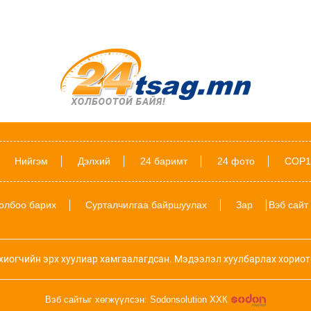
Нийгэм
Дэлхий
24 баримт
24 фото
COP1
олбоо барих
Сурталчилгаа байршуулах
Зар
Вэб сайт
хиогчийн эрх хуулиар хамгаалагдсан. Мэдээлэл хуулбарлах хориот
Вэб сайтыг хөгжүүлсэн: Sodonsolution ХХК