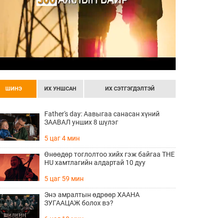
ШИНЭ
ИХ УНШСАН
ИХ СЭТГЭГДЭЛТЭЙ
Father's day: Аавыгаа санасан хүний
ЗААВАЛ унших 8 шүлэг
5 цаг 4 мин
Өнөөдөр тоглолтоо хийх гэж байгаа THE
HU хамтлагийн алдартай 10 дуу
5 цаг 59 мин
Энэ амралтын өдрөөр ХААНА
ЗУГААЦАЖ болох вэ?