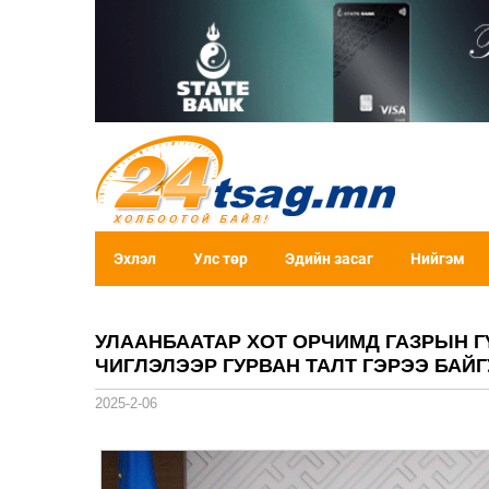
Эхлэл
Улс төр
Эдийн засаг
Нийгэм
УЛААНБААТАР ХОТ ОРЧИМД ГАЗРЫН 
ЧИГЛЭЛЭЭР ГУРВАН ТАЛТ ГЭРЭЭ БАЙ
2025-2-06