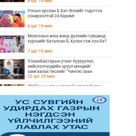
6 цаг 19 мин
Улсын арслан Б.Бат-Өлзийг тодотгох
сонирхолтой 24 баримт
6 цаг 19 мин
Монголын жюү жицү дэлхийн түвшинд
хүрснийг баталсан Б.Хулан гэж хэн бэ?
7 цаг 19 мин
Улаанбаатарын утааг бууруулах,
нийслэлчүүдийн эрүүл мэндийг
хамгаалах төслийг “Чингис хаан
22 цаг 23 мин
баялгийн сан нэгдэл” ХХК-тай хамтран
хэрэгжүүлнэ
2027 оны улсын төсвийн төсөл болон
2026 оны төсвийн тодотголын төслийн
олон нийтийн хэлэлцүүлэг боллоо
22 цаг 41 мин
Нийгмийн даатгалын сангийн хөрөнгө
7.6 тэрбум төгрөгөөр арвижлаа
23 цаг 0 мин