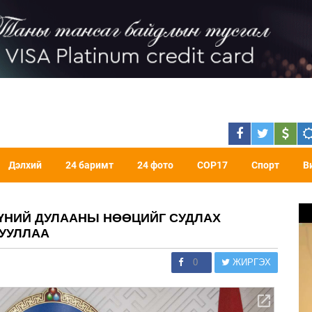
Дэлхий
24 баримт
24 фото
COP17
Спорт
В
ГҮНИЙ ДУЛААНЫ НӨӨЦИЙГ СУДЛАХ
ГУУЛЛАА
0
ЖИРГЭХ