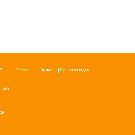
SpaceX компанийн Falcon 9 пуужин
өнөөдөр санамсаргүйгээр сарыг
МӨРГӨНӨ
БАРИМТ: Эхийн сүү нь лабораторид
боловсруулах боломжгүй 100 гаруй
төрлийн ашигтай элементээс бүрддэг
Улсын наадмаас хойш болсон томоохон
ЕСӨН барилдаанд ямар бөхчүүд
7
Спорт
Видео
Сошиал мэдээ
түрүүлэв?
АНУ-аас албадан гаргасан 100 гаруй
хийх
Венесуэлчүүд аймшигт газар
хөдлөлтийн улмаас сураггүй алга
болжээ
ой.
Францад ой хээрийн түймрийн улмаас
Дэлхийн II дайны үеийн тэсрэх бөмбөг,
сумыг зэрэг ил болжээ