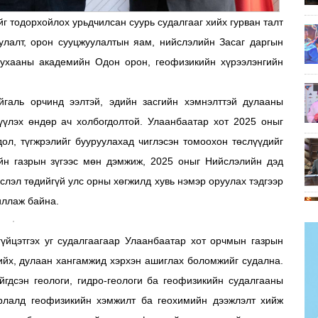
г тодорхойлох урьдчилсан суурь судалгааг хийх гурван талт
уулалт, орон сууцжуулалтын яам, нийслэлийн Засаг даргын
ухааны академийн Одон орон, геофизикийн хүрээлэнгийн
галь орчинд ээлтэй, эдийн засгийн хэмнэлттэй дулааны
рүүлэх өндөр ач холбогдолтой. Улаанбаатар хот 2025 оныг
ол, түгжрэлийг бууруулахад чиглэсэн томоохон төслүүдийг
ийн газрын зүгээс мөн дэмжиж, 2025 оныг Нийслэлийн дэд
слэл төдийгүй улс орны хөгжилд хувь нэмэр оруулах тэдгээр
иллаж байна.
үйцэтгэх уг судалгаагаар Улаанбаатар хот орчмын газрын
хийх, дулаан хангамжид хэрхэн ашиглах боломжийг судална.
гдсэн геологи, гидро-геологи ба геофизикийн судалгааны
йрлалд геофизикийн хэмжилт ба геохимийн дээжлэлт хийж