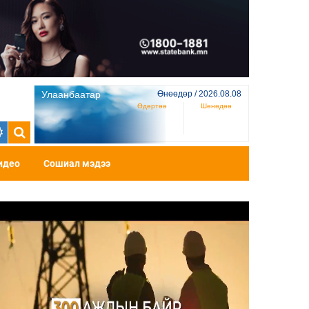
Улаанбаатар
Өнөөдөр / 2026.08.08
Өдөртөө
Шөнөдөө
идео
Сошиал мэдээ