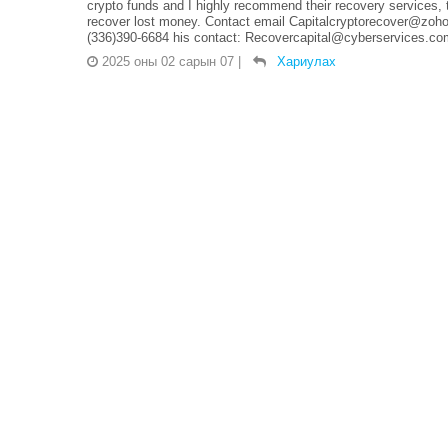
crypto funds and I highly recommend their recovery services, t
recover lost money. Contact email Capitalcryptorecover@zo
(336)390-6684 his contact: Recovercapital@cyberservices.co
2025 оны 02 сарын 07
|
Хариулах