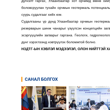
дүгнэлт гаргах, Улаанбаатар хот орчимд өмнө хий
боловсруулан тухайн орчмын геотермаль потенциалын
суурь судалгааг хийх юм.
Судалгааны үр дүнд Улаанбаатар орчмын геотермал
резерварын шинж чанарыг үзүүлсэн концепцийн заг
эсэргүүцлийн загварыг гаргана. Геологи, гидрогеол
дүнг хэрэглээнд нэвтрүүлэх боломжтой болно.
НЗДТГ-ЫН ХЭВЛЭЛ МЭДЭЭЛЭЛ, ОЛОН НИЙТТЭЙ Х
САНАЛ БОЛГОХ