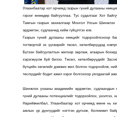
Улаанбаатар хот орчимд газрын гүний дулааны нөөций
гэрээг өнөөдөр байгууллаа. Тус судалгааг Хот байг
Тамгын газрын захиалгаар Монгол Улсын Шинжлэх 
эрдэмтэн, судлаачид хийж гүйцэтгэх юм.
Газрын гүний дулааны нөөцийг тодорхойлсноор бай
тогтвортой эх үүсвэрийг төсөл, хөтөлбөрүүдэд нэвт
Бүтээн байгуулалтын жилээр зарлаж, агаарын бохирд
хэрэгжүүлж буй билээ. Төсөл, хөтөлбөрүүдийг Засг
бүтцийн хөгжлийг дэмжих жил болгон тодорхойлж, ний
төслүүдийг бодит ажил хэрэг болгохоор уялдаатай аж
Шинжлэх ухааны академийн эрдэмтэн, судлаачдын г
гүний дулааны потенциалийг тодорхойлох, үнэлгээ, 
Нарийвчилбал, Улаанбаатар хот орчимд өмнө нь хий
ажлын үр дүнгүүдийг нэгтгэн дүгнэж, боломжит ба