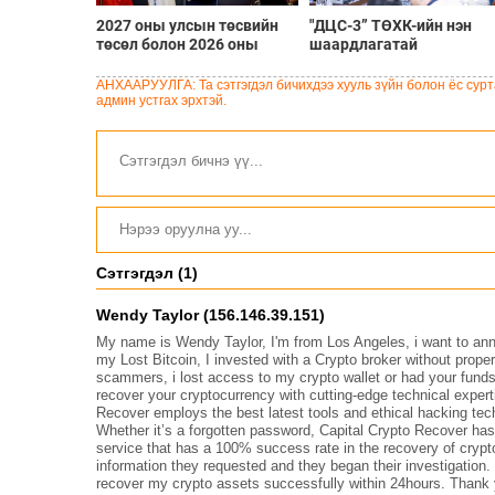
2027 оны улсын төсвийн
"ДЦС-3” ТӨХК-ийн нэн
төсөл болон 2026 оны
шаардлагатай
төсвийн тодотголын
“Турбингенератор-5”-ын
төслийн олон нийтийн
шинэчлэлийн төсвийг
АНХААРУУЛГА: Та сэтгэгдэл бичихдээ хууль зүйн болон ёс сурта
хэлэлцүүлэг боллоо
шийдвэрлэхээр болов
админ устгах эрхтэй.
Сэтгэгдэл (1)
Wendy Taylor (156.146.39.151)
My name is Wendy Taylor, I'm from Los Angeles, i want to an
my Lost Bitcoin, I invested with a Crypto broker without prop
scammers, i lost access to my crypto wallet or had your funds
recover your cryptocurrency with cutting-edge technical expert
Recover employs the best latest tools and ethical hacking tec
Whether it’s a forgotten password, Capital Crypto Recover has
service that has a 100% success rate in the recovery of crypt
information they requested and they began their investigation
recover my crypto assets successfully within 24hours. Thank 