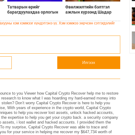
Татварын өрийг
Өвөлжилтийн бэлтгэл
барагдуулахдаа орлогын
ажлын хүрээнд Шадар
30 хувийг татвар төлөгчид
сайд Н.Номтойбаяр
үлдээхээр хуульчилж,
Дорноговь аймагт
хууны хэм хэмжээг хүндэтгэнэ үү. Хэм хэмжээ зөрчсөн сэтгэгдэлийг
татварын тайлангаа
ажиллав
залруулах хугацааг хоёр
жил болгон сунгажээ
Илгээх
nounce to you Viewer how Capital Crypto Recover help me to restore
er research to know what I was hoarding my hard-earned money into
 stolen? Don’t worry Capital Crypto Recover is here to help you
ise, With years of experience in the crypto world, Capital Crypto
hniques to help you recover lost assets, unlock hacked accounts,
 the expertise to help you get your crypto back. a security company
o assets, i lost wallet and hacked accounts. I provided them the
. To my surprise, Capital Crypto Recover was able to trace and
you for your service in helping me recover my $647,734 worth of