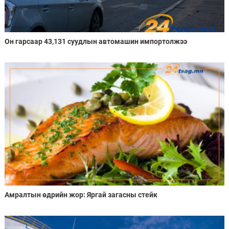
Он гарсаар 43,131 суудлын автомашин импортолжээ
Амралтын өдрийн жор: Яргай загасны стейк