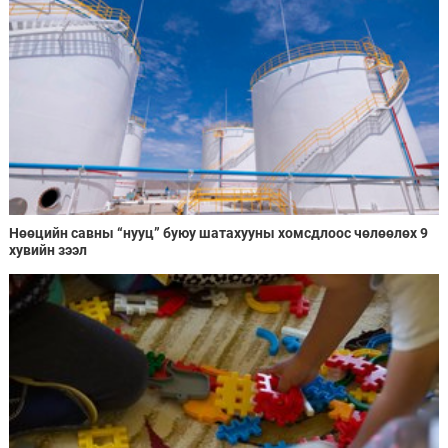
Нөөцийн савны “нууц” буюу шатахууны хомсдлоос чөлөөлөх 9
хувийн зээл