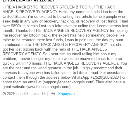
HIRE A HACKER TO RECOVER STOLEN BITCOIN // THE HACK
ANGELS RECOVERY AGENCY Hello, my name is Linda Lisa from the
United States, i’m so excited to be writing this article to help people who
seek help in any way of recovery, hacking, or recovery of lost funds. I had
over $890k in bitcoin Lost to a fake investor online that I came across last
month. Thanks to THE HACK ANGELS RECOVERY AGENCY for helping
me recover my bitcoin back, the expert has help so meaning people like
mine to be restored there lost funds, i was in pain until the day my aunt
introduced me to THE HACK ANGELS RECOVERY AGENCY that she
got her lost bitcoin back with the help of THE HACK ANGELS
RECOVERY AGENCY. So I sent him an email telling him about my
problem, I never thought my bitcoin would be recovered back to me so
quickly within 48 hours. THE HACK ANGELS RECOVERY AGENCY. You
are the best and the world greatest in the job. I highly recommend their
services to anyone who has fallen victim to bitcoin fraud. For assistance,
contact them through the address below WhatsApp +1(520)200-2320 ) or
shoot them an email at (support@thehackangels.com) They also have a
great website (www.thehackangels.com)
2025 оны 03 сарын 15
|
Хариулах