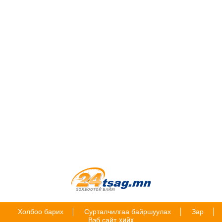
Холбоо барих
Сурталчилгаа байршуулах
Зар
Вэб сайт
хийх