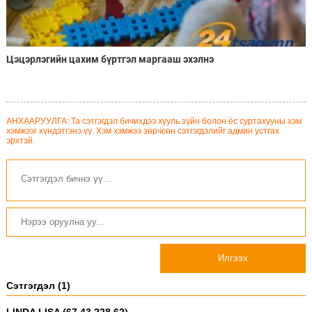
Цэцэрлэгийн цахим бүртгэл маргааш эхэлнэ
АНХААРУУЛГА: Та сэтгэгдэл бичихдээ хууль зүйн болон ёс суртахууны хэм
хэмжээг хүндэтгэнэ үү. Хэм хэмжээ зөрчсөн сэтгэгдэлийг админ устгах
эрхтэй.
Илгээх
Сэтгэгдэл (1)
LINDA LISA (67.43.228.62)