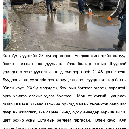
Хан-Уул дүүргийн 23 дугаар хороо, Нэгдсэн эмнэлгийн хажууд
бохир хальсан гэх дуудлага Улаанбаатар хотын Шуурхай
удирдлага зохицуулалтын төвд өчигдөр орой 21:43 цагт ирсэн.
Дуудлагын дагуу холбогдох хариуцсан орон сууцны контор болох
"Опен хаус" ХХК-д мэдэгдэж, бохирын бөглөөг гаргаж, яаралтай
арга хэмжээ авахыг үүрэг болгосон. Мөн Ус сувгийн удирдах
газар ОНӨААТҮГ-аас ээлжийн бригад машин техниктэй байршил
дээр нь ажиллаж, энэ сарын 14-нд буюу өнөөдөр үүрийн 04:00
цагт бохир усны шугамын бөглөөг гаргасан. “Опен хаус” ХХК
болон бусад орон сууцны контор орчны цэвэрлэгээ, ариутгалыг