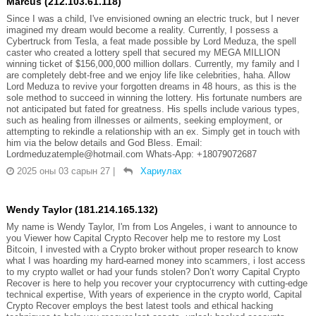
Marcus (212.103.61.118)
Since I was a child, I've envisioned owning an electric truck, but I never
imagined my dream would become a reality. Currently, I possess a
Cybertruck from Tesla, a feat made possible by Lord Meduza, the spell
caster who created a lottery spell that secured my MEGA MILLION
winning ticket of $156,000,000 million dollars. Currently, my family and I
are completely debt-free and we enjoy life like celebrities, haha. Allow
Lord Meduza to revive your forgotten dreams in 48 hours, as this is the
sole method to succeed in winning the lottery. His fortunate numbers are
not anticipated but fated for greatness. His spells include various types,
such as healing from illnesses or ailments, seeking employment, or
attempting to rekindle a relationship with an ex. Simply get in touch with
him via the below details and God Bless. Email:
Lordmeduzatemple@hotmail.com Whats-App: +18079072687
2025 оны 03 сарын 27
|
Хариулах
Wendy Taylor (181.214.165.132)
My name is Wendy Taylor, I'm from Los Angeles, i want to announce to
you Viewer how Capital Crypto Recover help me to restore my Lost
Bitcoin, I invested with a Crypto broker without proper research to know
what I was hoarding my hard-earned money into scammers, i lost access
to my crypto wallet or had your funds stolen? Don’t worry Capital Crypto
Recover is here to help you recover your cryptocurrency with cutting-edge
technical expertise, With years of experience in the crypto world, Capital
Crypto Recover employs the best latest tools and ethical hacking