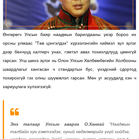
Өнгөрөгч Улсын баяр наадмын барилдааны үеэр бороо их
орсны улмаас "Төв цэнгэлдэх" хүрээлэнгийн хиймэл зүл зүлэг
дээр бөхчүүд халтирч унах, гэмтэл авах тохиолдлууд цөөнгүй
гарсан. Угш шинэ зүлэг нь Олон Улсын Хөлбөмбөгийн Холбооны
шаардлагыг хангасан ч стандартын бус, үнэдсний сдортод
тохирохгүй гэх олны шүүмжлэл гарсан. Мөн уг асуудалд хэн ч
хариуцлага хүлээгээгүй.
Энэ талаар Улсын аварга О.Хангай
"Наадмын
талбайн хүн гэмтээдэг, хүний хөдөлмөрийг үгүй хийдэг,
наадам самардаг "гоё" ногоон зүлгээ эртхэн сольё.