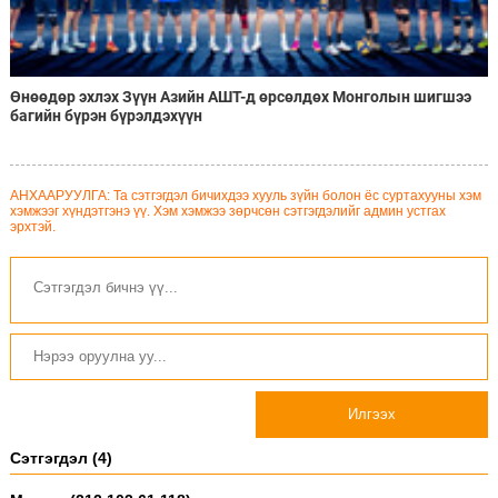
Өнөөдөр эхлэх Зүүн Азийн АШТ-д өрсөлдөх Монголын шигшээ
багийн бүрэн бүрэлдэхүүн
АНХААРУУЛГА: Та сэтгэгдэл бичихдээ хууль зүйн болон ёс суртахууны хэм
хэмжээг хүндэтгэнэ үү. Хэм хэмжээ зөрчсөн сэтгэгдэлийг админ устгах
эрхтэй.
Илгээх
Сэтгэгдэл (4)