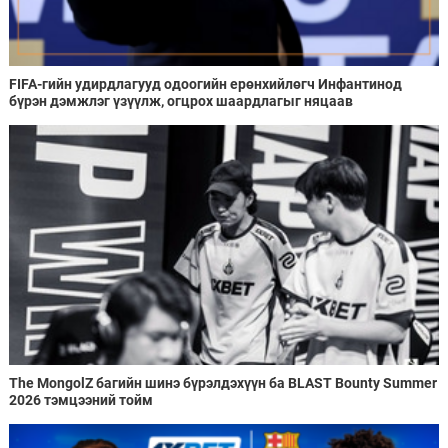
FIFA-гийн удирдлагууд одоогийн ерөнхийлөгч Инфантинод
бүрэн дэмжлэг үзүүлж, огцрох шаардлагыг няцаав
The MongolZ багийн шинэ бүрэлдэхүүн ба BLAST Bounty Summer
2026 тэмцээний тойм