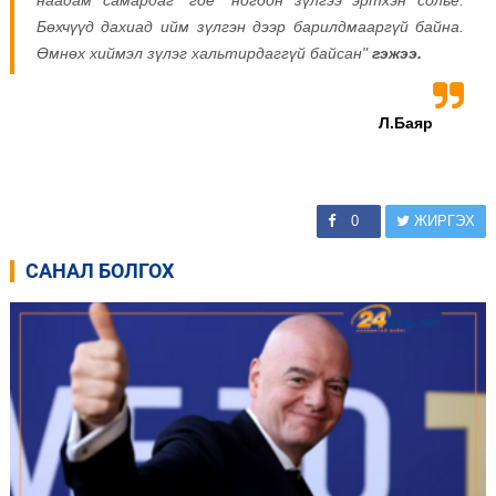
Бөхчүүд дахиад ийм зүлгэн дээр барилдмааргүй байна.
Өмнөх хиймэл зүлэг хальтирдаггүй байсан"
гэжээ.
Л.Баяр
0
ЖИРГЭХ
САНАЛ БОЛГОХ