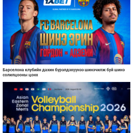
Барселона клубийн дахин бүрэлдэхүүнээ шинэчилж буй шинэ
солилцооны цонх