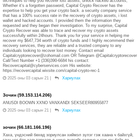
techniques to help you recover lost assets, unlock hacked accounts,
Whether it’s a forgotten password, Capital Crypto Recover has the
expertise to help you get your crypto back. a security company service
that has a 100% success rate in the recovery of crypto assets, i lost
wallet and hacked accounts. I provided them the information they
requested and they began their investigation. To my surprise, Capital
Crypto Recover was able to trace and recover my crypto assets
successfully within 24hours. Thank you for your service in helping me
recover my $647,734 worth of crypto funds and I highly recommend their
recovery services, they are reliable and a trusted company to any
individuals looking to recover lost money. Contact email
Capitalcryptorecover@zohomail.com OR Telegram @Capitalcryptorecover
Call/Text Number +1 (336)390-6684 his contact:
Recovercapital@cyberservices.com His website:
https://recovercapital.wixsite.com/capital-crypto-rec-1
2025 оны 03 сарын 21
|
Хариулах
Зочин (59.153.114.206)
ANUSDI BOOWN XXNO VANXANDI SEKSEER80955877
2025 оны 03 сарын 21
|
Хариулах
зочин (66.181.166.196)
Хаха, үндэсний бөхөд зориулсан хиймэл зүлэг гэж хаана ч байхгүй,
ганц нэг бөх хальтархаар л шинэ зүлгийг солино ч гэж юу байх вэ,