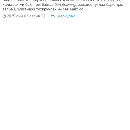
хальтрахгүй байя гэж байгаа бол бөхчүүд өөрсдөө гутлаа барилдах
талбай, зүлгэндээ тохируулах нь зөв байх оо
2025 оны 03 сарын 21
|
Хариулах