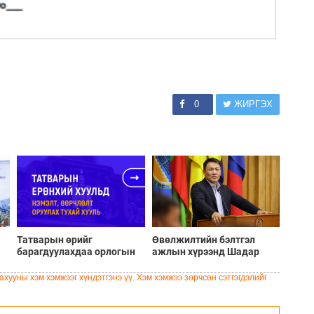
0
ЖИРГЭХ
Татварын өрийг
Өвөлжилтийн бэлтгэл
барагдуулахдаа орлогын
ажлын хүрээнд Шадар
30 хувийг татвар төлөгчид
сайд Н.Номтойбаяр
үлдээхээр хуульчилж,
Дорноговь аймагт
хууны хэм хэмжээг хүндэтгэнэ үү. Хэм хэмжээ зөрчсөн сэтгэгдэлийг
татварын тайлангаа
ажиллав
залруулах хугацааг хоёр
жил болгон сунгажээ