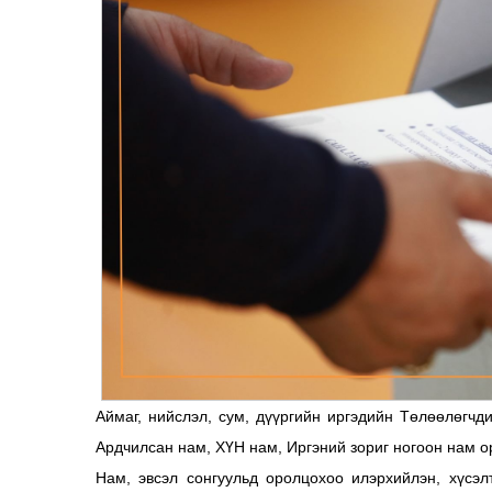
Аймаг, нийслэл, сум, дүүргийн иргэдийн Төлөөлөгч
Ардчилсан нам, ХҮН нам, Иргэний зориг ногоон нам 
Нам, эвсэл сонгуульд оролцохоо илэрхийлэн, хүсэ