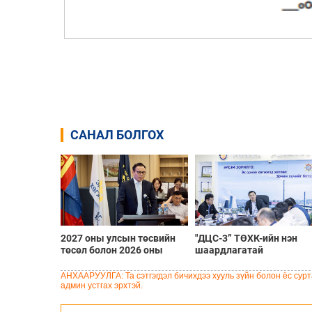
САНАЛ БОЛГОХ
2027 оны улсын төсвийн
"ДЦС-3” ТӨХК-ийн нэн
төсөл болон 2026 оны
шаардлагатай
төсвийн тодотголын
“Турбингенератор-5”-ын
төслийн олон нийтийн
шинэчлэлийн төсвийг
АНХААРУУЛГА: Та сэтгэгдэл бичихдээ хууль зүйн болон ёс сурта
хэлэлцүүлэг боллоо
шийдвэрлэхээр болов
админ устгах эрхтэй.