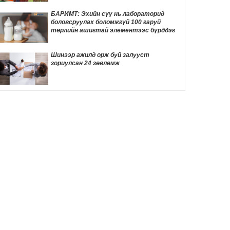
ТОМООХОН маргаан дагуулж эхлэв
12 цаг 57 мин
БАРИМТ: Эхийн сүү нь лабораторид
боловсруулах боломжгүй 100 гаруй
ДҮН ШИНЖИЛГЭЭ: Америк- Хятадын
төрлийн ашигтай элементээс бүрддэг
эмзэг харилцаа
13 цаг 8 мин
Шинээр ажилд орж буй залууст
зориулсан 24 зөвлөмж
Д.Трамп төрөлхийн иргэншлийг дахин
хязгаарлахыг оролдлоо
13 цаг 18 мин
Монелийн гудамжны авто замыг
өнөөдрөөс хааж, засварлана
13 цаг 49 мин
Даян аварга Б.Орхонбаярын тухай 24
баримт
13 цаг 53 мин
"Дөчин жилийн дараа өөрийн гэсэн
байртай боллоо"
14 цаг 10 мин