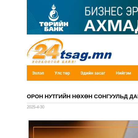
Эхлэл
Улс төр
Эдийн засаг
Нийгэм
ОРОН НУТГИЙН НӨХӨН СОНГУУЛЬД Д
2025-4-30