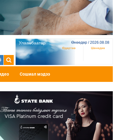
Улаанбаатар
Өнөөдөр / 2026.08.08
Өдөртөө
Шөнөдөө
идео
Сошиал мэдээ