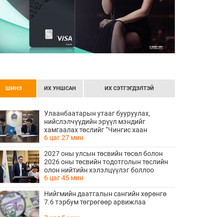
ШИНЭ
ИХ УНШСАН
ИХ СЭТГЭГДЭЛТЭЙ
Улаанбаатарын утааг бууруулах,
нийслэлчүүдийн эрүүл мэндийг
хамгаалах төслийг “Чингис хаан
6 цаг 27 мин
баялгийн сан нэгдэл” ХХК-тай хамтран
хэрэгжүүлнэ
2027 оны улсын төсвийн төсөл болон
2026 оны төсвийн тодотголын төслийн
олон нийтийн хэлэлцүүлэг боллоо
6 цаг 45 мин
Нийгмийн даатгалын сангийн хөрөнгө
7.6 тэрбум төгрөгөөр арвижлаа