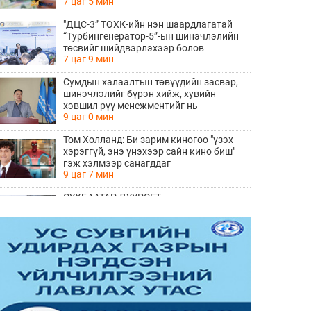
7 цаг 5 мин
"ДЦС-3” ТӨХК-ийн нэн шаардлагатай
“Турбингенератор-5”-ын шинэчлэлийн
төсвийг шийдвэрлэхээр болов
7 цаг 9 мин
Сумдын халаалтын төвүүдийн засвар,
шинэчлэлийг бүрэн хийж, хувийн
хэвшил рүү менежментийг нь
9 цаг 0 мин
шилжүүлсэн гэдгийг онцоллоо
Том Холланд: Би зарим киногоо "үзэх
хэрэггүй, энэ үнэхээр сайн кино биш"
гэж хэлмээр санагддаг
9 цаг 7 мин
СҮХБААТАР ДҮҮРЭГТ
ҮЙЛДВЭРЛЭВ-2026" ҮЗЭСГЭЛЭН
ҮРГЭЛЖИЛЖ БАЙНА
11 цаг 4 мин
Ирэх 10 хоногийн цаг агаарын
урьдчилсан төлөв
11 цаг 11 мин