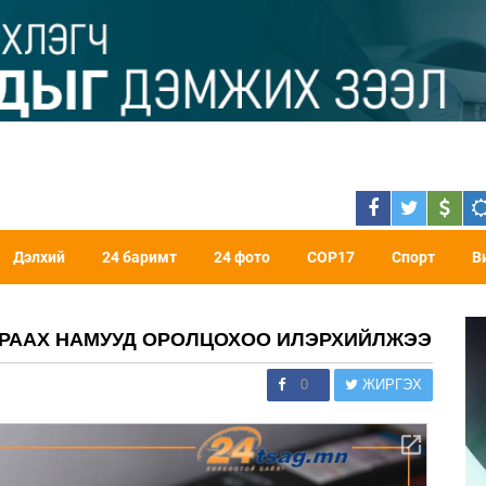
Дэлхий
24 баримт
24 фото
COP17
Спорт
В
АРААХ НАМУУД ОРОЛЦОХОО ИЛЭРХИЙЛЖЭЭ
0
ЖИРГЭХ