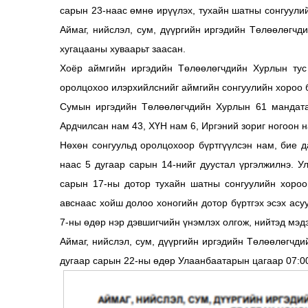
сарын 23-наас өмнө ирүүлэх, тухайн шатны сонгуулий
Аймаг, нийслэл, сум, дүүргийн иргэдийн Төлөөлөгчд
хугацааны хуваарьт заасан.
Хоёр аймгийн иргэдийн Төлөөлөгчдийн Хурлын тус
оролцохоо илэрхийлснийг аймгийн сонгуулийн хороо б
Сумын иргэдийн Төлөөлөгчдийн Хурлын 61 мандата
Ардчилсан нам 43, ХҮН нам 6, Иргэний зориг ногоон 
Нөхөн сонгуульд оролцохоор бүртгүүлсэн нам, бие 
наас 5 дугаар сарын 14-нийг дуустал үргэлжилнэ. 
сарын 17-ны дотор тухайн шатны сонгуулийн хороо
авснаас хойш долоо хоногийн дотор бүртгэх эсэх асу
7-ны өдөр нэр дэвшигчийн үнэмлэх олгож, нийтэд мэд
Аймаг, нийслэл, сум, дүүргийн иргэдийн Төлөөлөгчд
дугаар сарын 22-ны өдөр Улаанбаатарын цагаар 07:00