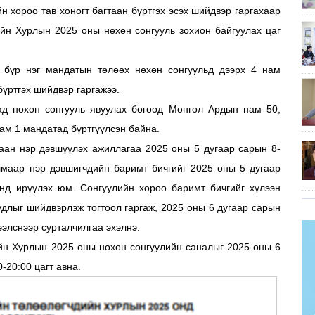
н хороо тав хоногт багтаан бүртгэх эсэх шийдвэр гаргахаар
ийн Хурлын 2025 оны нөхөн сонгууль зохион байгуулах цаг
 бүр нэг мандатын төлөөх нөхөн сонгуульд дээрх 4 нам
үртгэх шийдвэр гаргажээ.
д нөхөн сонгууль явуулах бөгөөд Монгол Ардын нам 50,
нам 1 мандатад бүртгүүлсэн байна.
даан нэр дэвшүүлэх ажиллагаа 2025 оны 5 дугаар сарын 8-
Улмаар нэр дэвшигчдийн баримт бичгийг 2025 оны 5 дугаар
нд ирүүлэх юм. Сонгуулийн хороо баримт бичгийг хүлээн
удлыг шийдвэрлэж тогтоол гаргаж, 2025 оны 6 дугаар сарын
ээлснээр сурталчилгаа эхэлнэ.
ийн Хурлын 2025 оны нөхөн сонгуулийн саналыг 2025 оны 6
-20:00 цагт авна.