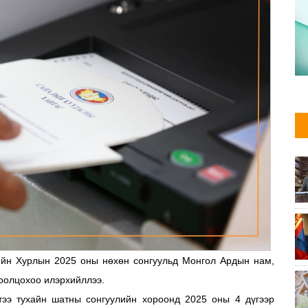
дийн Хурлын 2025 оны нөхөн сонгуульд Монгол Ардын нам,
оролцохоо илэрхийллээ.
лтээ тухайн шатны сонгуулийн хороонд 2025 оны 4 дүгээр