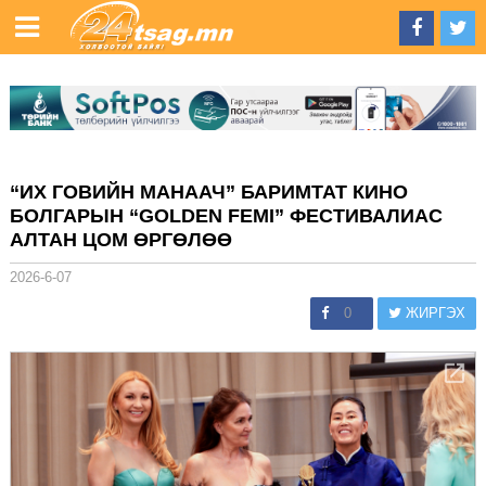
“ИХ ГОВИЙН МАНААЧ” БАРИМТАТ КИНО
БОЛГАРЫН “GOLDEN FEMI” ФЕСТИВАЛИАС
АЛТАН ЦОМ ӨРГӨЛӨӨ
2026-6-07
0
ЖИРГЭХ