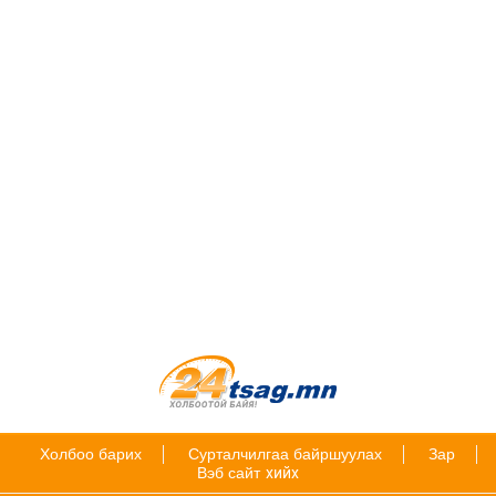
Холбоо барих
Сурталчилгаа байршуулах
Зар
Вэб сайт
хийх