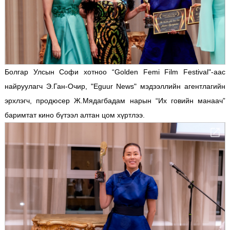
Болгар Улсын Софи хотноо “Golden Femi Film Festival"-аас
найруулагч Э.Ган-Очир, "Eguur News" мэдээллийн агентлагийн
эрхлэгч, продюсер Ж.Мядагбадам нарын “Их говийн манаач”
баримтат кино бүтээл алтан цом хүртлээ.