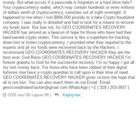
money. But what occurs if a passcode is forgotten or a hard drive fails?
Your cryptocurrency wallet, which may contain hundreds or even millions
of dollars worth of cryptocurrency, vanishes out of sight overnight. It
happened to me when I lost $894,000 pounds to a fake Crypto fraudulent
company. I was really in disbelief and had to look for a means to recover
my funds back. But fear not, for GEO COORDINATES RECOVERY
HACKER has arrived as a beacon of hope for those who have had their
hard-earned crypto stolen. This service is like a superhero for tracking
down lost or stolen cryptocurrency. I provided what they required to the
experts and all my funds were recovered back by the Hackers. I
recommend GEO COORDINATES RECOVERY HACKER they are the
best ever, God Bless GEO COORDINATES RECOVERY HACKER I’m
forever grateful to God for the successful recovery. I’m so happy I got all
my lost money back. For those who have been robbed of their digital
fortunes now have a crypto guardian to call upon in their time of need.
GEO COORDINATES RECOVERY HACKER gives victims the hope that
all is not lost. You can also reach them on via Email: Email:
geovcoordinateshacker@gmail.com WhatsApp ( +1 ( 318 ) 203-3657 )
2026 оны 06 сарын 08
|
Хариулах