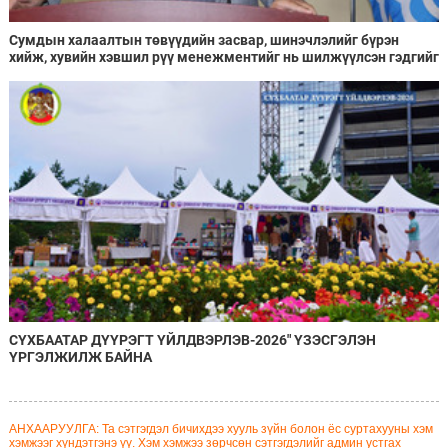
Сумдын халаалтын төвүүдийн засвар, шинэчлэлийг бүрэн
хийж, хувийн хэвшил рүү менежментийг нь шилжүүлсэн гэдгийг
онцоллоо
СҮХБААТАР ДҮҮРЭГТ ҮЙЛДВЭРЛЭВ-2026" ҮЗЭСГЭЛЭН
ҮРГЭЛЖИЛЖ БАЙНА
АНХААРУУЛГА: Та сэтгэгдэл бичихдээ хууль зүйн болон ёс суртахууны хэм
хэмжээг хүндэтгэнэ үү. Хэм хэмжээ зөрчсөн сэтгэгдэлийг админ устгах