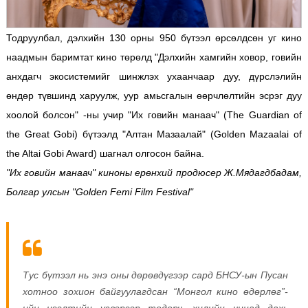
Тодруулбал, дэлхийн 130 орны 950 бүтээл өрсөлдсөн уг кино
наадмын баримтат кино төрөлд "Дэлхийн хамгийн ховор, говийн
анхдагч экосистемийг шинжлэх ухаанчаар дуу, дүрслэлийн
өндөр түвшинд харуулж, уур амьсгалын өөрчлөлтийн эсрэг дуу
хоолой болсон" -ны учир "Их говийн манаач" (The Guardian of
the Great Gobi) бүтээлд "Алтан Мазаалай" (Golden Mazaalai of
the Altai Gobi Award) шагнал олгосон байна.
"Их говийн манаач" киноны ерөнхий продюсер Ж.Мядагдбадам,
Болгар улсын "Golden Femi Film Festival"
Тус бүтээл нь энэ оны дөрөвдүгээр сард БНСУ-ын Пусан
хотноо зохион байгуулагдсан “Монгол кино өдөрлөг”-
ийн нээлтийн үзвэрээр тодорч, хилийн чинад дахь