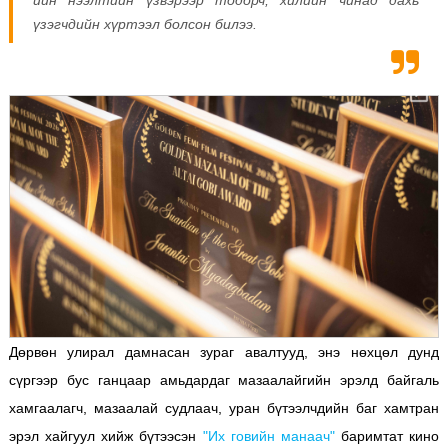
үзэгчдийн хүртээл болсон билээ.
Дөрвөн улирал дамнасан зураг авалтууд, энэ нөхцөл дунд
сүргээр бус ганцаар амьдардаг мазаалайгийн эрэлд байгаль
хамгаалагч, мазаалай судлаач, уран бүтээлчдийн баг хамтран
эрэл хайгуул хийж бүтээсэн
"Их говийн манаач"
баримтат кино