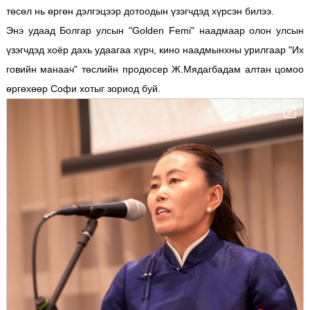
төсөл нь өргөн дэлгэцээр дотоодын үзэгчдэд хүрсэн билээ.
Энэ удаад Болгар улсын "Golden Femi" наадмаар олон улсын
үзэгчдэд хоёр дахь удаагаа хүрч, кино наадмынхны урилгаар "Их
говийн манаач" төслийн продюсер Ж.Мядагбадам алтан цомоо
өргөхөөр Софи хотыг зориод буй.