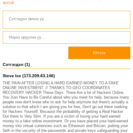
эрхтэй.
Илгээх
Сэтгэгдэл (1)
Steve Ice (173.209.63.146)
THE PAIN AFTER LOSING A HARD EARNED MONEY TO A FAKE
ONLINE INVESTMENT. // THANKS TO GEO COORDINATES
RECOVERY HACKER These Days. There Are a lot of Hackers Online,
You Just Have to Be Careful about who you meet for help, because many
people now don't know who to ask for help anymore but there's actually a
solution to that which I am giving you for free, Don't go out there seeking
for Hackers Yourself, Because the probability of getting a Real Hacker
Out there Is Very Slim .If you are a victim of losing your hard earned
money to a fake online investment. Or you have placed your hard-earned
money into virtual currencies such as Ethereum and Bitcoin, putting your
faith in the security of the passwords and private keys safeguarding your