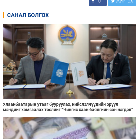
0
ЖИРГЭХ
САНАЛ БОЛГОХ
Улаанбаатарын утааг бууруулах, нийслэлчүүдийн эрүүл
мэндийг хамгаалах төслийг “Чингис хаан баялгийн сан нэгдэл”
ХХК-тай хамтран хэрэгжүүлнэ