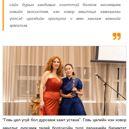
сайн дурын хандивыг нээлттэй болгож өгснөөрөө
говийн экосистем, нэн ховор амьтныг хамгаалах
үйлсэд иргэдийн оролцоог ч мөн хангаж өгөхийг
эрмэлзэв.
"Говь цөл үгүй бол дурсамж хамт устана". Говь цөлийн нэн ховор
амьтдыг дурсамж төдий болгохгүйн тулд дараачийн баримтат