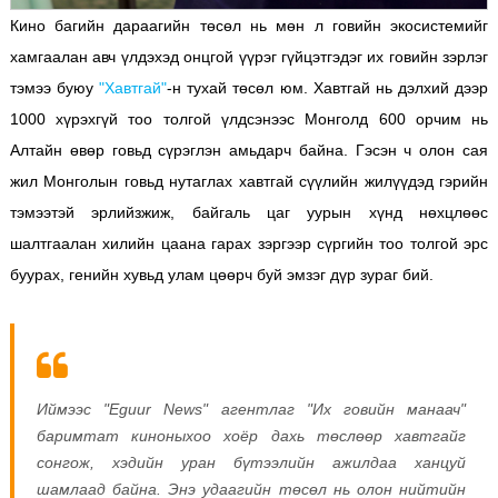
Кино багийн дараагийн төсөл нь мөн л говийн экосистемийг
хамгаалан авч үлдэхэд онцгой үүрэг гүйцэтгэдэг их говийн зэрлэг
тэмээ буюу
"Хавтгай"
-н тухай төсөл юм. Хавтгай нь дэлхий дээр
1000 хүрэхгүй тоо толгой үлдсэнээс Монголд 600 орчим нь
Алтайн өвөр говьд сүрэглэн амьдарч байна. Гэсэн ч олон сая
жил Монголын говьд нутаглах хавтгай сүүлийн жилүүдэд гэрийн
тэмээтэй эрлийзжиж, байгаль цаг уурын хүнд нөхцлөөс
шалтгаалан хилийн цаана гарах зэргээр сүргийн тоо толгой эрс
буурах, генийн хувьд улам цөөрч буй эмзэг дүр зураг бий.
Иймээс "Eguur News" агентлаг "Их говийн манаач"
баримтат киноныхоо хоёр дахь төслөөр хавтгайг
сонгож, хэдийн уран бүтээлийн ажилдаа ханцуй
шамлаад байна. Энэ удаагийн төсөл нь олон нийтийн