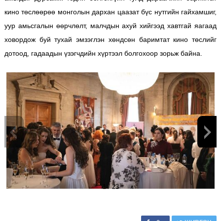
кино төслөөрөө монголын дархан цаазат бүс нутгийн гайхамшиг,
уур амьсгалын өөрчлөлт, малчдын ахуй хийгээд хавтгай яагаад
ховордож буй тухай эмзэглэн хөндсөн баримтат кино төслийг
дотоод, гадаадын үзэгчдийн хүртээл болгохоор зорьж байна.
1
/
23