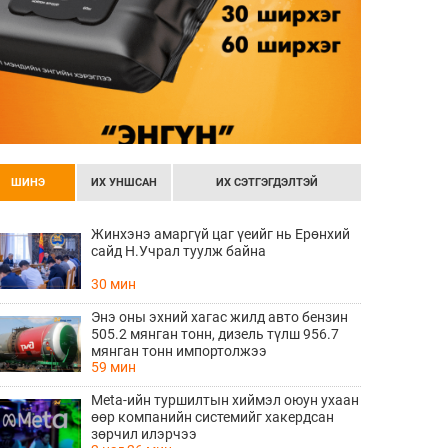
ШИНЭ
ИХ УНШСАН
ИХ СЭТГЭГДЭЛТЭЙ
Жинхэнэ амаргүй цаг үеийг нь Ерөнхий
сайд Н.Учрал туулж байна
30 мин
Энэ оны эхний хагас жилд авто бензин
505.2 мянган тонн, дизель түлш 956.7
мянган тонн импортолжээ
59 мин
Meta-ийн туршилтын хиймэл оюун ухаан
өөр компанийн системийг хакердсан
зөрчил илэрчээ