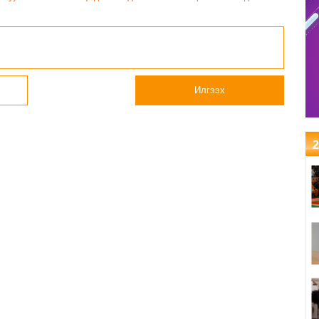
шалгаруулах тэмцээнийг
бодит үр дүн чухал
нээж, баг тамирчдад
амжилт хүслээ
Илгээх
2