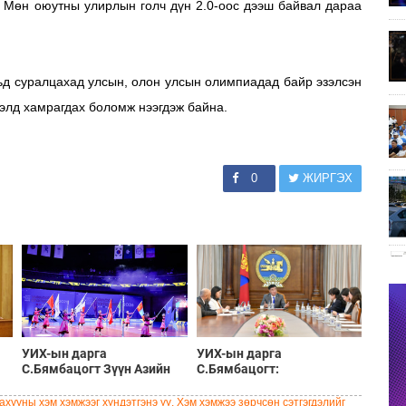
а. Мөн оюутны улирлын голч дүн 2.0-оос дээш байвал дараа
ьд суралцахад улсын, олон улсын олимпиадад байр эзэлсэн
ээлд хамрагдах боломж нээгдэж байна.
0
ЖИРГЭХ
УИХ-ын дарга
УИХ-ын дарга
С.Бямбацогт Зүүн Азийн
С.Бямбацогт:
эрэгтэйчүүдийн
Хэлэлцүүлгээс илүү
волейболын аварга
хэрэгжилт, амлалтаас илүү
хууны хэм хэмжээг хүндэтгэнэ үү. Хэм хэмжээ зөрчсөн сэтгэгдэлийг