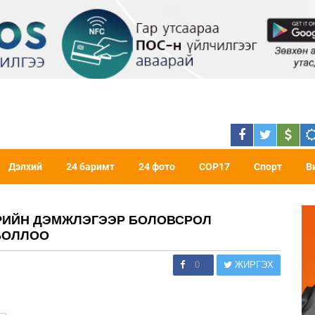
Дэлхий
24 баримт
24 фото
COP17
Спорт
В
ӨРИЙН ДЭМЖЛЭГЭЭР БОЛОВСРОЛ
БОЛЛОО
0
ЖИРГЭХ