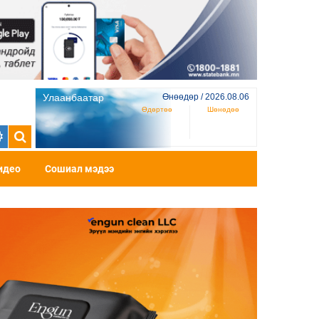
Улаанбаатар
Өнөөдөр / 2026.08.06
Өдөртөө
Шөнөдөө
идео
Сошиал мэдээ