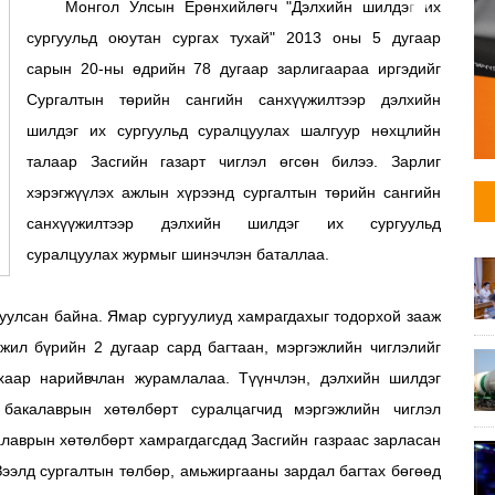
Монгол Улсын Ерөнхийлөгч "Дэлхийн шилдэг их
сургуульд оюутан сургах тухай" 2013 оны 5 дугаар
сарын 20-ны өдрийн 78 дугаар зарлигаараа иргэдийг
Сургалтын төрийн сангийн санхүүжилтээр дэлхийн
шилдэг их сургуульд суралцуулах шалгуур нөхцлийн
талаар Засгийн газарт чиглэл өгсөн билээ. Зарлиг
хэрэгжүүлэх ажлын хүрээнд сургалтын төрийн сангийн
санхүүжилтээр дэлхийн шилдэг их сургуульд
суралцуулах журмыг шинэчлэн баталлаа.
уулсан байна. Ямар сургуулиуд хамрагдахыг тодорхой зааж
 жил бүрийн 2 дугаар сард багтаан, мэргэжлийн чиглэлийг
хаар нарийвчлан журамлалаа. Түүнчлэн, дэлхийн шилдэг
 бакалаврын хөтөлбөрт суралцагчид мэргэжлийн чиглэл
калаврын хөтөлбөрт хамрагдагсдад Засгийн газраас зарласан
Зээлд сургалтын төлбөр, амьжиргааны зардал багтах бөгөөд