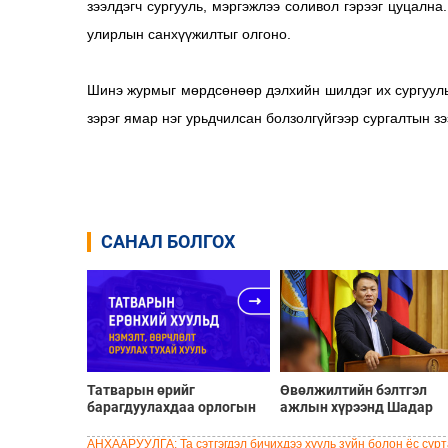
зээлдэгч сургууль, мэргэжлээ соливол гэрээг цуцалн
улирлын санхүүжилтыг олгоно.
Шинэ журмыг мөрдсөнөөр дэлхийн шилдэг их сургуул
зэрэг ямар нэг урьдчилсан болзолгүйгээр сургалтын з
САНАЛ БОЛГОХ
Татварын өрийг
Өвөлжилтийн бэлтгэл
барагдуулахдаа орлогын
ажлын хүрээнд Шадар
30 хувийг татвар төлөгчид
сайд Н.Номтойбаяр
үлдээхээр хуульчилж,
Дорноговь аймагт
АНХААРУУЛГА: Та сэтгэгдэл бичихдээ хууль зүйн болон ёс сурта