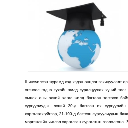
Шинэчилсэн журамд хэд хэдэн онцлог зохицуулалт ор
өгснөөс гадна тухайн жилд суралцуулах хүний тоог
өмнөх оны эхний хагас жилд багтаан тогтоож бай
сургуулиудын эхний 20-д багтсан их сургуулийн
харгалзахгүйгээр, 21-100-д багтсан сургуулиудын ба
мэргэжлийн чиглэл харгалзан сургалтын зээлолгоно. 