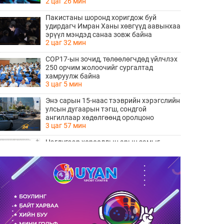
2 цаг 26 мин
Пакистаны шоронд хоригдож буй
удирдагч Имран Ханы хөвгүүд аавынхаа
эрүүл мэндэд санаа зовж байна
2 цаг 32 мин
COP17-ын зочид, төлөөлөгчдөд үйлчлэх
250 орчим жолоочийг сургалтад
хамруулж байна
3 цаг 5 мин
Энэ сарын 15-наас тээврийн хэрэгслийн
улсын дугаарын тэгш, сондгой
ангиллаар хөдөлгөөнд оролцоно
3 цаг 57 мин
Нэгдүгээр хорооллын арын замыг
наймдугаар сарын 6-ны 23:00 цагаас түр
хааж, борооны ус зайлуулах шугамын
3 цаг 58 мин
хөндлөн сэтэлгээ хийнэ
“Туул усан цогцолбор” төслийн
нэгдүгээр шатны ТЭЗҮ-ийг
боловсруулах ажил 90 хувийн
4 цаг 0 мин
гүйцэтгэлтэй байна